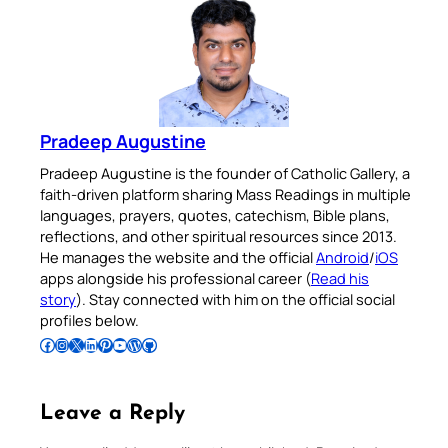
Pradeep Augustine
Pradeep Augustine is the founder of Catholic Gallery, a
faith-driven platform sharing Mass Readings in multiple
languages, prayers, quotes, catechism, Bible plans,
reflections, and other spiritual resources since 2013.
He manages the website and the official
Android
/
iOS
apps alongside his professional career (
Read his
story
). Stay connected with him on the official social
profiles below.
Follow Pradeep on Facebook
Follow Pradeep on Instagram
Follow Pradeep on X
Follow Pradeep on LinkedIn
Follow Pradeep on Pinterest
Subscribe to Pradeep’s Youtube Channel
Follow Pradeep on WordPress
Follow Pradeep on GitHub
Leave a Reply