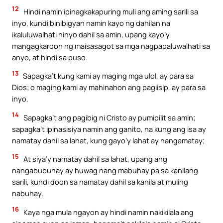
12
Hindi namin ipinagkakapuring muli ang aming sarili sa
inyo, kundi binibigyan namin kayo ng dahilan na
ikaluluwalhati ninyo dahil sa amin, upang kayo’y
mangagkaroon ng maisasagot sa mga nagpapaluwalhati sa
anyo, at hindi sa puso.
13
Sapagka’t kung kami ay maging mga ulol, ay para sa
Dios; o maging kami ay mahinahon ang pagiisip, ay para sa
inyo.
14
Sapagka’t ang pagibig ni Cristo ay pumipilit sa amin;
sapagka’t ipinasisiya namin ang ganito, na kung ang isa ay
namatay dahil sa lahat, kung gayo’y lahat ay nangamatay;
15
At siya’y namatay dahil sa lahat, upang ang
nangabubuhay ay huwag nang mabuhay pa sa kanilang
sarili, kundi doon sa namatay dahil sa kanila at muling
nabuhay.
16
Kaya nga mula ngayon ay hindi namin nakikilala ang