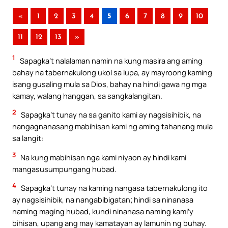
«
1
2
3
4
5
6
7
8
9
10
11
12
13
»
1
Sapagka’t nalalaman namin na kung masira ang aming
bahay na tabernakulong ukol sa lupa, ay mayroong kaming
isang gusaling mula sa Dios, bahay na hindi gawa ng mga
kamay, walang hanggan, sa sangkalangitan.
2
Sapagka’t tunay na sa ganito kami ay nagsisihibik, na
nangagnanasang mabihisan kami ng aming tahanang mula
sa langit:
3
Na kung mabihisan nga kami niyaon ay hindi kami
mangasusumpungang hubad.
4
Sapagka’t tunay na kaming nangasa tabernakulong ito
ay nagsisihibik, na nangabibigatan; hindi sa ninanasa
naming maging hubad, kundi ninanasa naming kami’y
bihisan, upang ang may kamatayan ay lamunin ng buhay.