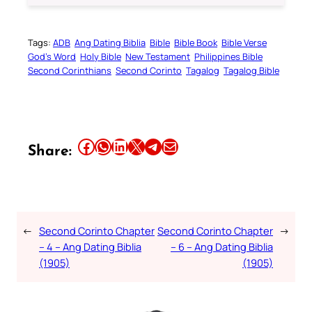
Tags:
ADB
Ang Dating Biblia
Bible
Bible Book
Bible Verse
God’s Word
Holy Bible
New Testament
Philippines Bible
Second Corinthians
Second Corinto
Tagalog
Tagalog Bible
Share this article on Facebook
Share this article on WhatsApp
Share this article on LinkedIn
Share this article on X
Share this article on Telegram
Email this Article
Share:
←
Second Corinto Chapter
Second Corinto Chapter
→
– 4 – Ang Dating Biblia
– 6 – Ang Dating Biblia
(1905)
(1905)