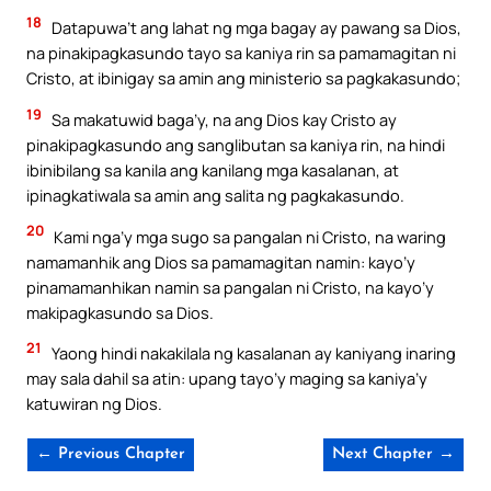
18
Datapuwa’t ang lahat ng mga bagay ay pawang sa Dios,
na pinakipagkasundo tayo sa kaniya rin sa pamamagitan ni
Cristo, at ibinigay sa amin ang ministerio sa pagkakasundo;
19
Sa makatuwid baga’y, na ang Dios kay Cristo ay
pinakipagkasundo ang sanglibutan sa kaniya rin, na hindi
ibinibilang sa kanila ang kanilang mga kasalanan, at
ipinagkatiwala sa amin ang salita ng pagkakasundo.
20
Kami nga’y mga sugo sa pangalan ni Cristo, na waring
namamanhik ang Dios sa pamamagitan namin: kayo’y
pinamamanhikan namin sa pangalan ni Cristo, na kayo’y
makipagkasundo sa Dios.
21
Yaong hindi nakakilala ng kasalanan ay kaniyang inaring
may sala dahil sa atin: upang tayo’y maging sa kaniya’y
katuwiran ng Dios.
← Previous Chapter
Next Chapter →