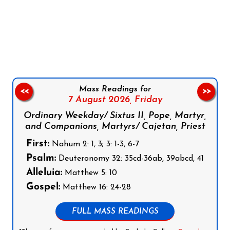
Follow us on Facebook
Follow us on Instagram
Follow us on X
Subscribe to our YouTube Channel
Follow us on WhatsApp
Mass Readings for
<<
>>
7 August 2026,
Friday
Ordinary Weekday/ Sixtus II, Pope, Martyr,
and Companions, Martyrs/ Cajetan, Priest
First:
Nahum 2: 1, 3; 3: 1-3, 6-7
Psalm:
Deuteronomy 32: 35cd-36ab, 39abcd, 41
Alleluia:
Matthew 5: 10
Gospel:
Matthew 16: 24-28
FULL MASS READINGS