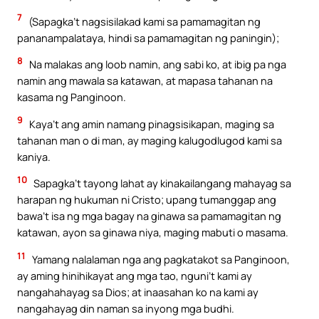
7
(Sapagka’t nagsisilakad kami sa pamamagitan ng
pananampalataya, hindi sa pamamagitan ng paningin);
8
Na malakas ang loob namin, ang sabi ko, at ibig pa nga
namin ang mawala sa katawan, at mapasa tahanan na
kasama ng Panginoon.
9
Kaya’t ang amin namang pinagsisikapan, maging sa
tahanan man o di man, ay maging kalugodlugod kami sa
kaniya.
10
Sapagka’t tayong lahat ay kinakailangang mahayag sa
harapan ng hukuman ni Cristo; upang tumanggap ang
bawa’t isa ng mga bagay na ginawa sa pamamagitan ng
katawan, ayon sa ginawa niya, maging mabuti o masama.
11
Yamang nalalaman nga ang pagkatakot sa Panginoon,
ay aming hinihikayat ang mga tao, nguni’t kami ay
nangahahayag sa Dios; at inaasahan ko na kami ay
nangahayag din naman sa inyong mga budhi.