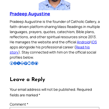
Pradeep Augustine
Pradeep Augustine is the founder of Catholic Gallery, a
faith-driven platform sharing Mass Readings in multiple
languages, prayers, quotes, catechism, Bible plans,
reflections, and other spiritual resources since 2013.
He manages the website and the official
Android
/
iOS
apps alongside his professional career (
Read his
story
). Stay connected with him on the official social
profiles below.
Follow Pradeep on Facebook
Follow Pradeep on Instagram
Follow Pradeep on X
Follow Pradeep on LinkedIn
Follow Pradeep on Pinterest
Subscribe to Pradeep’s Youtube Channel
Follow Pradeep on WordPress
Follow Pradeep on GitHub
Leave a Reply
Your email address will not be published.
Required
fields are marked
*
Comment
*