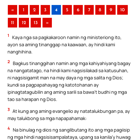
«
1
2
3
4
5
6
7
8
9
10
11
12
13
»
1
Kaya nga sa pagkakaroon namin ng ministeriong ito,
ayon sa aming tinanggap na kaawaan, ay hindi kami
nanghihina.
2
Bagkus tinanggihan namin ang mga kahiyahiyang bagay
na nangatatago, na hindi kami nagsisilakad sa katusuhan,
ni nagsisigamit man na may daya ng mga salita ng Dios;
kundi sa pagpapahayag ng katotohanan ay
ipinagtatagubilin ang aming sarili sa bawa’t budhi ng mga
tao sa harapan ng Dios.
3
At kung ang aming evangelio ay natatalukbungan pa, ay
may talukbong sa mga napapahamak:
4
Na binulag ng dios ng sanglibutang ito ang mga pagiisip
ng mga hindi nagsisisampalataya, upang sa kanila’y huwag