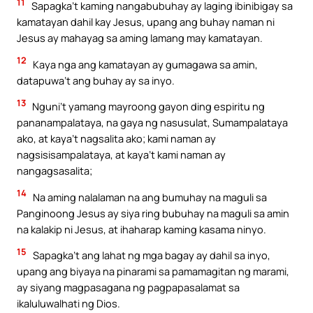
11
Sapagka’t kaming nangabubuhay ay laging ibinibigay sa
kamatayan dahil kay Jesus, upang ang buhay naman ni
Jesus ay mahayag sa aming lamang may kamatayan.
12
Kaya nga ang kamatayan ay gumagawa sa amin,
datapuwa’t ang buhay ay sa inyo.
13
Nguni’t yamang mayroong gayon ding espiritu ng
pananampalataya, na gaya ng nasusulat, Sumampalataya
ako, at kaya’t nagsalita ako; kami naman ay
nagsisisampalataya, at kaya’t kami naman ay
nangagsasalita;
14
Na aming nalalaman na ang bumuhay na maguli sa
Panginoong Jesus ay siya ring bubuhay na maguli sa amin
na kalakip ni Jesus, at ihaharap kaming kasama ninyo.
15
Sapagka’t ang lahat ng mga bagay ay dahil sa inyo,
upang ang biyaya na pinarami sa pamamagitan ng marami,
ay siyang magpasagana ng pagpapasalamat sa
ikaluluwalhati ng Dios.