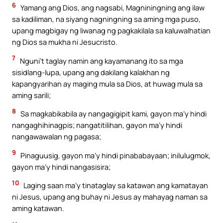
6
Yamang ang Dios, ang nagsabi, Magniningning ang ilaw
sa kadiliman, na siyang nagningning sa aming mga puso,
upang magbigay ng liwanag ng pagkakilala sa kaluwalhatian
ng Dios sa mukha ni Jesucristo.
7
Nguni’t taglay namin ang kayamanang ito sa mga
sisidlang-lupa, upang ang dakilang kalakhan ng
kapangyarihan ay maging mula sa Dios, at huwag mula sa
aming sarili;
8
Sa magkabikabila ay nangagigipit kami, gayon ma’y hindi
nangaghihinagpis; nangatitilihan, gayon ma’y hindi
nangawawalan ng pagasa;
9
Pinaguusig, gayon ma’y hindi pinababayaan; inilulugmok,
gayon ma’y hindi nangasisira;
10
Laging saan ma’y tinataglay sa katawan ang kamatayan
ni Jesus, upang ang buhay ni Jesus ay mahayag naman sa
aming katawan.