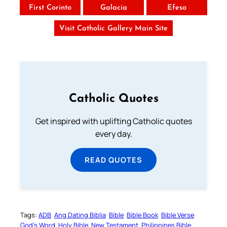
First Corinto
Galacia
Efeso
Visit Catholic Gallery Main Site
Catholic Quotes
Get inspired with uplifting Catholic quotes
every day.
READ QUOTES
Tags:
ADB
Ang Dating Biblia
Bible
Bible Book
Bible Verse
God’s Word
Holy Bible
New Testament
Philippines Bible