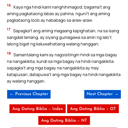
16
Kaya nga hindi kami nanghihimagod; bagama’t ang
aming pagkataong labas ay pahina, nguni’t ang aming
pagkataong loob ay nababago sa araw-araw.
17
Sapagka’t ang aming magaang kapighatian, na sa isang
sangdali lamang, ay siyang gumagawa sa amin ng lalo’t
lalong bigat ng kaluwalhatiang walang hanggan;
18
Samantalang kami ay nagsisitingin hindi sa mga bagay
na nangakikita, kundi sa mga bagay na hindi nangakikita:
sapagka’t ang mga bagay na nangakikita ay may
katapusan; datapuwa’t ang mga bagay na hindi nangakikita
ay walang hanggan.
← Previous Chapter
Next Chapter →
Ang Dating Biblia – Index
Ang Dating Biblia – OT
Ang Dating Biblia – NT