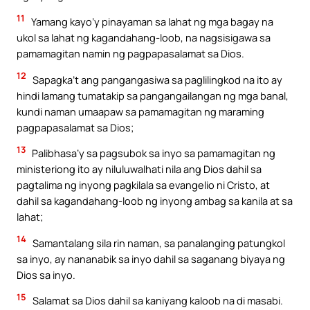
11
Yamang kayo’y pinayaman sa lahat ng mga bagay na
ukol sa lahat ng kagandahang-loob, na nagsisigawa sa
pamamagitan namin ng pagpapasalamat sa Dios.
12
Sapagka’t ang pangangasiwa sa paglilingkod na ito ay
hindi lamang tumatakip sa pangangailangan ng mga banal,
kundi naman umaapaw sa pamamagitan ng maraming
pagpapasalamat sa Dios;
13
Palibhasa’y sa pagsubok sa inyo sa pamamagitan ng
ministeriong ito ay niluluwalhati nila ang Dios dahil sa
pagtalima ng inyong pagkilala sa evangelio ni Cristo, at
dahil sa kagandahang-loob ng inyong ambag sa kanila at sa
lahat;
14
Samantalang sila rin naman, sa panalanging patungkol
sa inyo, ay nananabik sa inyo dahil sa saganang biyaya ng
Dios sa inyo.
15
Salamat sa Dios dahil sa kaniyang kaloob na di masabi.