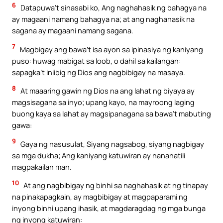
6
Datapuwa’t sinasabi ko, Ang naghahasik ng bahagya na
ay magaani namang bahagya na; at ang naghahasik na
sagana ay magaani namang sagana.
7
Magbigay ang bawa’t isa ayon sa ipinasiya ng kaniyang
puso: huwag mabigat sa loob, o dahil sa kailangan:
sapagka’t iniibig ng Dios ang nagbibigay na masaya.
8
At maaaring gawin ng Dios na ang lahat ng biyaya ay
magsisagana sa inyo; upang kayo, na mayroong laging
buong kaya sa lahat ay magsipanagana sa bawa’t mabuting
gawa:
9
Gaya ng nasusulat, Siyang nagsabog, siyang nagbigay
sa mga dukha; Ang kaniyang katuwiran ay nananatili
magpakailan man.
10
At ang nagbibigay ng binhi sa naghahasik at ng tinapay
na pinakapagkain, ay magbibigay at magpaparami ng
inyong binhi upang ihasik, at magdaragdag ng mga bunga
ng inyong katuwiran: