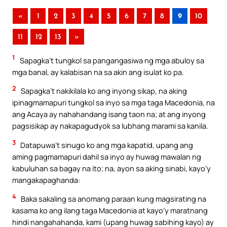
«
1
2
3
4
5
6
7
8
9
10
11
12
13
»
1
Sapagka’t tungkol sa pangangasiwa ng mga abuloy sa
mga banal, ay kalabisan na sa akin ang isulat ko pa.
2
Sapagka’t nakikilala ko ang inyong sikap, na aking
ipinagmamapuri tungkol sa inyo sa mga taga Macedonia, na
ang Acaya ay nahahandang isang taon na; at ang inyong
pagsisikap ay nakapagudyok sa lubhang marami sa kanila.
3
Datapuwa’t sinugo ko ang mga kapatid, upang ang
aming pagmamapuri dahil sa inyo ay huwag mawalan ng
kabuluhan sa bagay na ito; na, ayon sa aking sinabi, kayo’y
mangakapaghanda:
4
Baka sakaling sa anomang paraan kung magsirating na
kasama ko ang ilang taga Macedonia at kayo’y maratnang
hindi nangahahanda, kami (upang huwag sabihing kayo) ay