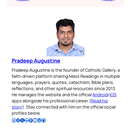
Pradeep Augustine
Pradeep Augustine is the founder of Catholic Gallery, a
faith-driven platform sharing Mass Readings in multiple
languages, prayers, quotes, catechism, Bible plans,
reflections, and other spiritual resources since 2013.
He manages the website and the official
Android
/
iOS
apps alongside his professional career (
Read his
story
). Stay connected with him on the official social
profiles below.
Follow Pradeep on Facebook
Follow Pradeep on Instagram
Follow Pradeep on X
Follow Pradeep on LinkedIn
Follow Pradeep on Pinterest
Subscribe to Pradeep’s Youtube Channel
Follow Pradeep on WordPress
Follow Pradeep on GitHub