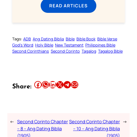
READ ARTICLES
Tags:
ADB
Ang Dating Biblia
Bible
Bible Book
Bible Verse
God’s Word
Holy Bible
New Testament
Philippines Bible
Second Corinthians
Second Corinto
Tagalog
Tagalog Bible
Share this article on Facebook
Share this article on WhatsApp
Share this article on LinkedIn
Share this article on X
Share this article on Telegram
Email this Article
Share:
←
Second Corinto Chapter
Second Corinto Chapter
→
– 8 – Ang Dating Biblia
– 10 – Ang Dating Biblia
(1905)
(1905)