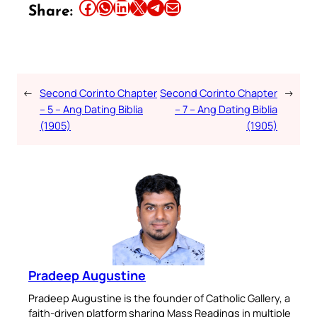
Share this article on Facebook
Share this article on WhatsApp
Share this article on LinkedIn
Share this article on X
Share this article on Telegram
Email this Article
Share:
←
Second Corinto Chapter
Second Corinto Chapter
→
– 5 – Ang Dating Biblia
– 7 – Ang Dating Biblia
(1905)
(1905)
Pradeep Augustine
Pradeep Augustine is the founder of Catholic Gallery, a
faith-driven platform sharing Mass Readings in multiple