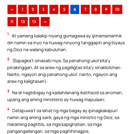
«
1
2
3
4
5
6
7
8
9
10
11
12
13
»
1
At yamang kalakip niyang gumagawa ay ipinamamanhik
din namin sa inyo na huwag ninyong tanggapin ang biyaya
ng Dios na walang kabuluhan.
2
(Sapagka’t sinasabi niya, Sa panahong ukol kita’y
pinakinggan, At sa araw ng pagliligtas kita’y sinaklolohan:
Narito, ngayon ang panahong ukol; narito, ngayon ang
araw ng kaligtasan):
3
Na di nagbibigay ng kadahilanang ikatitisod sa anoman,
upang ang aming ministerio ay huwag mapulaan;
4
Datapuwa’t sa lahat ng mga bagay ay ipinagkakapuri
namin ang aming sarili, gaya ng mga ministro ng Dios, sa
maraming pagtitiis, sa mga kapighatian, sa mga
pangangailangan, sa mga paghihinagpis,