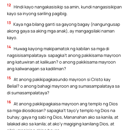
12
Hindi kayo nangakasisikip sa amin, kundi nangasisikipan
kayo sa inyong sariling pagibig.
13
Kaya nga bilang ganti sa gayong bagay (nangungusap
akong gaya sa aking mga anak), ay mangagsilaki naman
kayo.
14
Huwag kayong makipamatok ng kabilan sa mga di
nagsisisampalataya: sapagka’t anong pakikisama mayroon
ang katuwiran at kalikuan? o anong pakikisama mayroon
ang kaliwanagan sa kadiliman?
15
At anong pakikipagkasundo mayroon si Cristo kay
Belial? o anong bahagi mayroon ang sumasampalataya sa
di sumasampalataya?
16
At anong pakikipagkaisa mayroon ang templo ng Dios
sa mga diosdiosan? sapagka’t tayo’y templo ng Dios na
buhay; gaya ng sabi ng Dios, Mananahan ako sa kanila, at
lalakad ako sa kanila; at ako’y magiging kanilang Dios, at