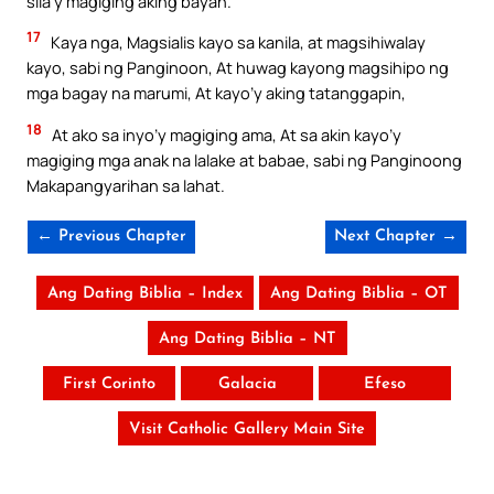
sila’y magiging aking bayan.
17
Kaya nga, Magsialis kayo sa kanila, at magsihiwalay
kayo, sabi ng Panginoon, At huwag kayong magsihipo ng
mga bagay na marumi, At kayo’y aking tatanggapin,
18
At ako sa inyo’y magiging ama, At sa akin kayo’y
magiging mga anak na lalake at babae, sabi ng Panginoong
Makapangyarihan sa lahat.
← Previous Chapter
Next Chapter →
Ang Dating Biblia – Index
Ang Dating Biblia – OT
Ang Dating Biblia – NT
First Corinto
Galacia
Efeso
Visit Catholic Gallery Main Site