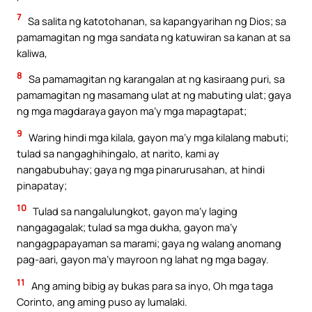
7
Sa salita ng katotohanan, sa kapangyarihan ng Dios; sa
pamamagitan ng mga sandata ng katuwiran sa kanan at sa
kaliwa,
8
Sa pamamagitan ng karangalan at ng kasiraang puri, sa
pamamagitan ng masamang ulat at ng mabuting ulat; gaya
ng mga magdaraya gayon ma’y mga mapagtapat;
9
Waring hindi mga kilala, gayon ma’y mga kilalang mabuti;
tulad sa nangaghihingalo, at narito, kami ay
nangabubuhay; gaya ng mga pinarurusahan, at hindi
pinapatay;
10
Tulad sa nangalulungkot, gayon ma’y laging
nangagagalak; tulad sa mga dukha, gayon ma’y
nangagpapayaman sa marami; gaya ng walang anomang
pag-aari, gayon ma’y mayroon ng lahat ng mga bagay.
11
Ang aming bibig ay bukas para sa inyo, Oh mga taga
Corinto, ang aming puso ay lumalaki.