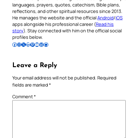
languages, prayers, quotes, catechism, Bible plans,
reflections, and other spiritual resources since 2013.
He manages the website and the official
Android
/
iOS
apps alongside his professional career (
Read his
story
). Stay connected with him on the official social
profiles below.
Follow Pradeep on Facebook
Follow Pradeep on Instagram
Follow Pradeep on X
Follow Pradeep on LinkedIn
Follow Pradeep on Pinterest
Subscribe to Pradeep’s Youtube Channel
Follow Pradeep on WordPress
Follow Pradeep on GitHub
Leave a Reply
Your email address will not be published.
Required
fields are marked
*
Comment
*