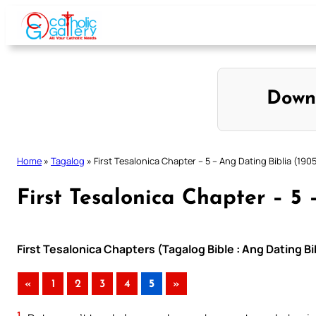
Skip
to
content
Down
Home
»
Tagalog
»
First Tesalonica Chapter – 5 – Ang Dating Biblia (190
First Tesalonica Chapter – 5 
First Tesalonica Chapters (Tagalog Bible : Ang Dating Bi
«
1
2
3
4
5
»
1