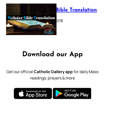
Webster Bible Translation
October 11, 2018
Download our App
Get our official
Catholic Gallery app
for daily Mass
readings, prayers & more