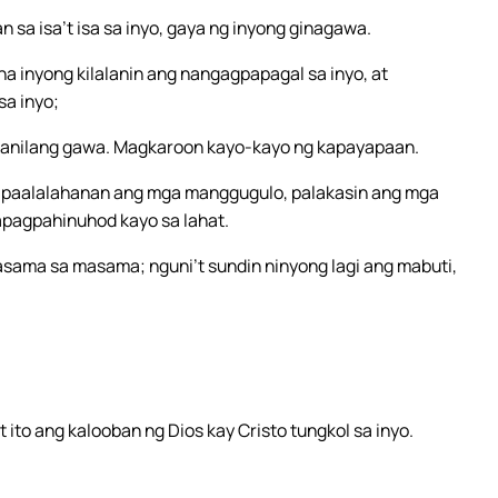
sa isa’t isa sa inyo, gaya ng inyong ginagawa.
a inyong kilalanin ang nangagpapagal sa inyo, at
a inyo;
sa kanilang gawa. Magkaroon kayo-kayo ng kapayapaan.
g paalalahanan ang mga manggugulo, palakasin ang mga
apagpahinuhod kayo sa lahat.
ama sa masama; nguni’t sundin ninyong lagi ang mabuti,
to ang kalooban ng Dios kay Cristo tungkol sa inyo.