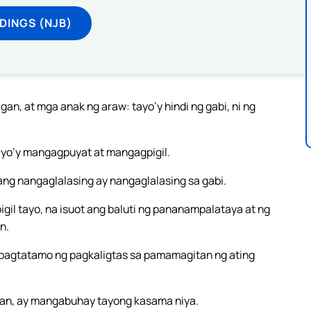
DINGS (NJB)
n, at mga anak ng araw: tayo’y hindi ng gabi, ni ng
ayo’y mangagpuyat at mangagpigil.
ang nangaglalasing ay nangaglalasing sa gabi.
il tayo, na isuot ang baluti ng pananampalataya at ng
n.
 sa pagtatamo ng pagkaligtas sa pamamagitan ng ating
 man, ay mangabuhay tayong kasama niya.