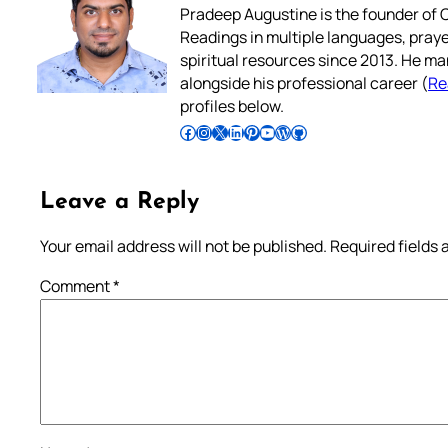
Pradeep Augustine is the founder of C
Readings in multiple languages, praye
spiritual resources since 2013. He ma
alongside his professional career (
Re
profiles below.
Follow Pradeep on Facebook
Follow Pradeep on Instagram
Follow Pradeep on X
Follow Pradeep on LinkedIn
Follow Pradeep on Pinterest
Subscribe to Pradeep’s Youtube Channel
Follow Pradeep on WordPress
Follow Pradeep on GitHub
Leave a Reply
Your email address will not be published.
Required fields
Comment
*