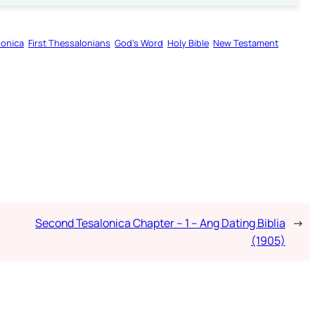
lonica
First Thessalonians
God’s Word
Holy Bible
New Testament
Second Tesalonica Chapter – 1 – Ang Dating Biblia
→
(1905)