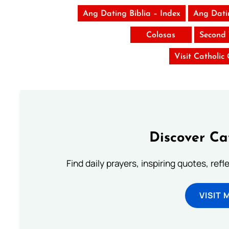
Ang Dating Biblia – Index
Ang Dati
Colosas
Second 
Visit Catholic
Discover Ca
Find daily prayers, inspiring quotes, ref
VISIT 