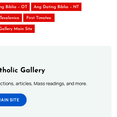
ng Biblia – OT
Ang Dating Biblia – NT
Tesalonica
First Timoteo
 Gallery Main Site
tholic Gallery
lections, articles, Mass readings, and more.
MAIN SITE