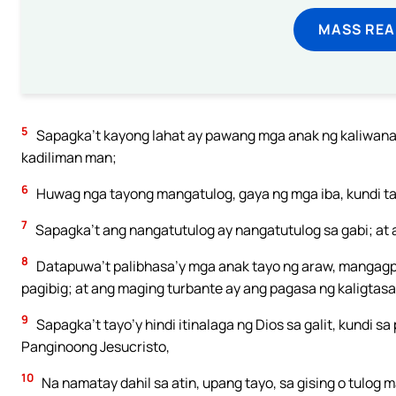
MASS REA
5
Sapagka’t kayong lahat ay pawang mga anak ng kaliwanaga
kadiliman man;
6
Huwag nga tayong mangatulog, gaya ng mga iba, kundi t
7
Sapagka’t ang nangatutulog ay nangatutulog sa gabi; at 
8
Datapuwa’t palibhasa’y mga anak tayo ng araw, mangagpig
pagibig; at ang maging turbante ay ang pagasa ng kaligtasa
9
Sapagka’t tayo’y hindi itinalaga ng Dios sa galit, kundi
Panginoong Jesucristo,
10
Na namatay dahil sa atin, upang tayo, sa gising o tulog