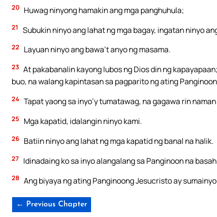
20
Huwag ninyong hamakin ang mga panghuhula;
21
Subukin ninyo ang lahat ng mga bagay, ingatan ninyo an
22
Layuan ninyo ang bawa’t anyo ng masama.
23
At pakabanalin kayong lubos ng Dios din ng kapayapaan; 
buo, na walang kapintasan sa pagparito ng ating Panginoon
24
Tapat yaong sa inyo’y tumatawag, na gagawa rin naman 
25
Mga kapatid, idalangin ninyo kami.
26
Batiin ninyo ang lahat ng mga kapatid ng banal na halik.
27
Idinadaing ko sa inyo alangalang sa Panginoon na basahin
28
Ang biyaya ng ating Panginoong Jesucristo ay sumainyo
← Previous Chapter