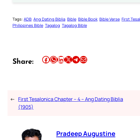
Tags:
ADB
Ang Dating Biblia
Bible
Bible Book
Bible Verse
First Tesa
Philippines Bible
Tagalog
Tagalog Bible
Share this article on Facebook
Share this article on WhatsApp
Share this article on LinkedIn
Share this article on X
Share this article on Telegram
Email this Article
Share:
←
First Tesalonica Chapter – 4 – Ang Dating Biblia
(1905)
Pradeep Augustine