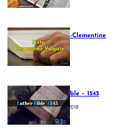
The Sixto-Clementine
Vulgate
July 12, 2025
Luther Bible – 1545
October 17, 2018