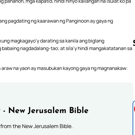
panahon, mga kapatid, hindi ninyo kailangan na isulat ko pa
 ang pagdating ng kaarawan ng Panginoon ay gaya ng
kung magkagayo’y darating sa kanila ang biglang
abaing nagdadalang-tao; at sila’y hindi mangakatatanan sa
Follow us 
 sa araw na yaon ay masubukan kayong gaya ng magnanakaw:
 - New Jerusalem Bible
from the New Jerusalem Bible.