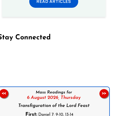
READ ARTICLES
Stay Connected
on Facebook
Follow us on Instagram
Follow us on X
Subscribe to our YouTube Channel
Follow us on WhatsApp
Mass Readings for
<<
>>
6 August 2026,
Thursday
Transfiguration of the Lord Feast
First:
Daniel 7: 9-10, 13-14