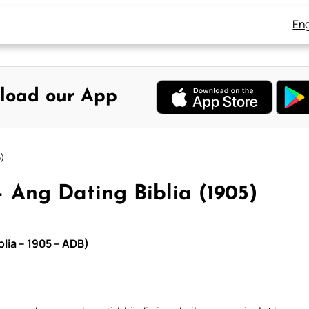
Eng
load our App
5)
– Ang Dating Biblia (1905)
blia – 1905 – ADB)