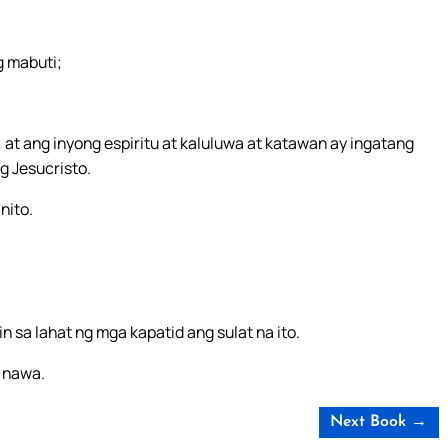
g mabuti;
at ang inyong espiritu at kaluluwa at katawan ay ingatang
g Jesucristo.
nito.
 sa lahat ng mga kapatid ang sulat na ito.
 nawa.
Next Book →