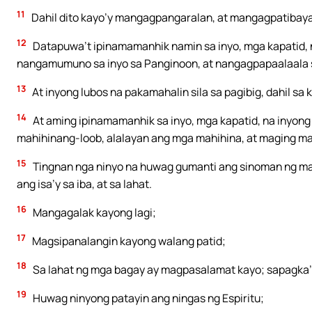
11
Dahil dito kayo’y mangagpangaralan, at mangagpatibayan 
12
Datapuwa’t ipinamamanhik namin sa inyo, mga kapatid, n
nangamumuno sa inyo sa Panginoon, at nangagpapaalaala s
13
At inyong lubos na pakamahalin sila sa pagibig, dahil 
14
At aming ipinamamanhik sa inyo, mga kapatid, na inyon
mahihinang-loob, alalayan ang mga mahihina, at maging m
15
Tingnan nga ninyo na huwag gumanti ang sinoman ng mas
ang isa’y sa iba, at sa lahat.
16
Mangagalak kayong lagi;
17
Magsipanalangin kayong walang patid;
18
Sa lahat ng mga bagay ay magpasalamat kayo; sapagka’t i
19
Huwag ninyong patayin ang ningas ng Espiritu;