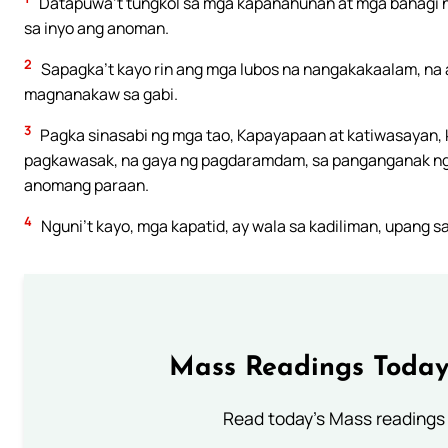
Datapuwa’t tungkol sa mga kapanahunan at mga bahagi ng 
sa inyo ang anoman.
2
Sapagka’t kayo rin ang mga lubos na nangakakaalam, na
magnanakaw sa gabi.
3
Pagka sinasabi ng mga tao, Kapayapaan at katiwasayan, 
pagkawasak, na gaya ng pagdaramdam, sa panganganak ng b
anomang paraan.
4
Nguni’t kayo, mga kapatid, ay wala sa kadiliman, upang
Mass Readings Today
Read today's Mass readings 