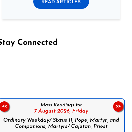
READ ARTICLES
Stay Connected
on Facebook
Follow us on Instagram
Follow us on X
Subscribe to our YouTube Channel
Follow us on WhatsApp
Mass Readings for
<<
>>
7 August 2026,
Friday
Ordinary Weekday/ Sixtus II, Pope, Martyr, and
Companions, Martyrs/ Cajetan, Priest