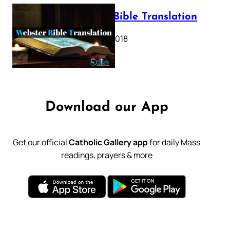
Webster Bible Translation
October 11, 2018
Download our App
Get our official
Catholic Gallery app
for daily Mass
readings, prayers & more