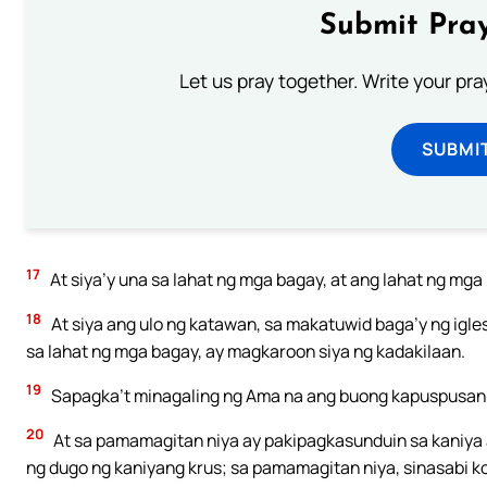
Submit Pray
Let us pray together. Write your pr
SUBMI
17
At siya’y una sa lahat ng mga bagay, at ang lahat ng mg
18
At siya ang ulo ng katawan, sa makatuwid baga’y ng igle
sa lahat ng mga bagay, ay magkaroon siya ng kadakilaan.
19
Sapagka’t minagaling ng Ama na ang buong kapuspusan
20
At sa pamamagitan niya ay pakipagkasunduin sa kaniya
ng dugo ng kaniyang krus; sa pamamagitan niya, sinasabi 