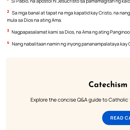
Si Pablo, na apostol ni Jesucristo sa pamamagitan ng kalo
2
Sa mga banal at tapat na mga kapatid kay Cristo, na na
mula sa Dios na ating Ama.
3
Nagpapasalamat kami sa Dios, na Ama ng ating Panginoong
4
Nang nabalitaan namin ng inyong pananampalataya kay Cri
Catechism 
Explore the concise Q&A guide to Catholic f
READ C