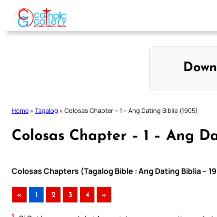
Skip
to
content
Down
Home
»
Tagalog
»
Colosas Chapter – 1 – Ang Dating Biblia (1905)
Colosas Chapter – 1 – Ang Da
Colosas Chapters (Tagalog Bible : Ang Dating Biblia – 1
«
1
2
3
4
»
1