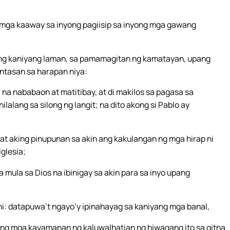
 mga kaaway sa inyong pagiisip sa inyong mga gawang
ng kaniyang laman, sa pamamagitan ng kamatayan, upang
intasan sa harapan niya:
a nababaon at matitibay, at di makilos sa pagasa sa
ilalang sa silong ng langit; na dito akong si Pablo ay
 at aking pinupunan sa akin ang kakulangan ng mga hirap ni
iglesia;
mula sa Dios na ibinigay sa akin para sa inyo upang
hi: datapuwa’t ngayo’y ipinahayag sa kaniyang mga banal,
 ang mga kayamanan ng kaluwalhatian ng hiwagang ito sa gitna