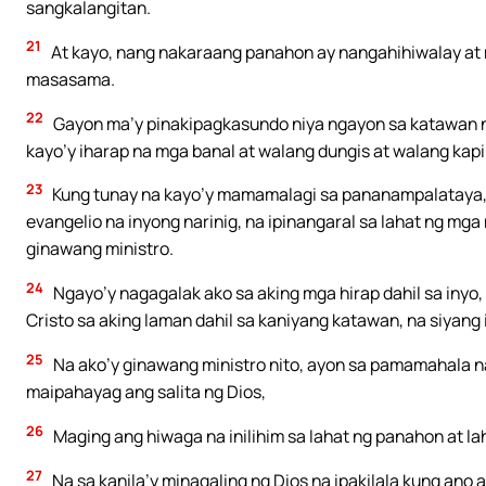
sangkalangitan.
21
At kayo, nang nakaraang panahon ay nangahihiwalay at
masasama.
22
Gayon ma’y pinakipagkasundo niya ngayon sa katawan 
kayo’y iharap na mga banal at walang dungis at walang kap
23
Kung tunay na kayo’y mamamalagi sa pananampalataya, n
evangelio na inyong narinig, na ipinangaral sa lahat ng mga n
ginawang ministro.
24
Ngayo’y nagagalak ako sa aking mga hirap dahil sa inyo,
Cristo sa aking laman dahil sa kaniyang katawan, na siyang 
25
Na ako’y ginawang ministro nito, ayon sa pamamahala na 
maipahayag ang salita ng Dios,
26
Maging ang hiwaga na inilihim sa lahat ng panahon at la
27
Na sa kanila’y minagaling ng Dios na ipakilala kung ano