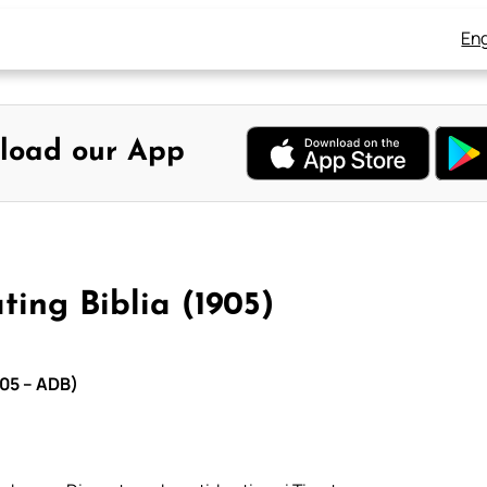
Eng
load our App
ting Biblia (1905)
905 – ADB)