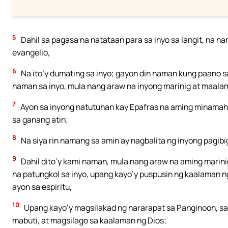
5
Dahil sa pagasa na natataan para sa inyo sa langit, na na
evangelio,
6
Na ito’y dumating sa inyo; gayon din naman kung paano 
naman sa inyo, mula nang araw na inyong marinig at maala
7
Ayon sa inyong natutuhan kay Epafras na aming minamahal 
sa ganang atin;
8
Na siya rin namang sa amin ay nagbalita ng inyong pagibig
9
Dahil dito’y kami naman, mula nang araw na aming marinig 
na patungkol sa inyo, upang kayo’y puspusin ng kaalaman
ayon sa espiritu,
10
Upang kayo’y magsilakad ng nararapat sa Panginoon, sa
mabuti, at magsilago sa kaalaman ng Dios;