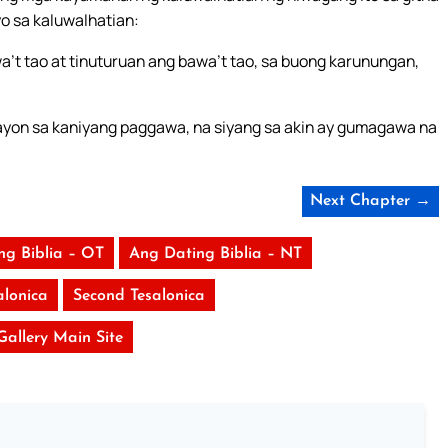
yo sa kaluwalhatian:
’t tao at tinuturuan ang bawa’t tao, sa buong karunungan,
t ayon sa kaniyang paggawa, na siyang sa akin ay gumagawa na
Next Chapter →
ng Biblia – OT
Ang Dating Biblia – NT
alonica
Second Tesalonica
 Gallery Main Site