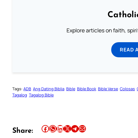
Catholi
Explore articles on faith, spi
READ 
Tags:
ADB
Ang Dating Biblia
Bible
Bible Book
Bible Verse
Colosas
Tagalog
Tagalog Bible
Share this article on Facebook
Share this article on WhatsApp
Share this article on LinkedIn
Share this article on X
Share this article on Telegram
Email this Article
Share: