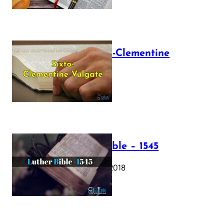
The Sixto-Clementine
Vulgate
July 12, 2025
Luther Bible – 1545
October 17, 2018