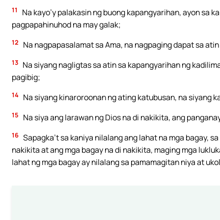
11
Na kayo’y palakasin ng buong kapangyarihan, ayon sa kal
pagpapahinuhod na may galak;
12
Na nagpapasalamat sa Ama, na nagpaging dapat sa atin
13
Na siyang nagligtas sa atin sa kapangyarihan ng kadilima
pagibig;
14
Na siyang kinaroroonan ng ating katubusan, na siyang 
15
Na siya ang larawan ng Dios na di nakikita, ang panganay
16
Sapagka’t sa kaniya nilalang ang lahat na mga bagay, s
nakikita at ang mga bagay na di nakikita, maging mga luk
lahat ng mga bagay ay nilalang sa pamamagitan niya at ukol