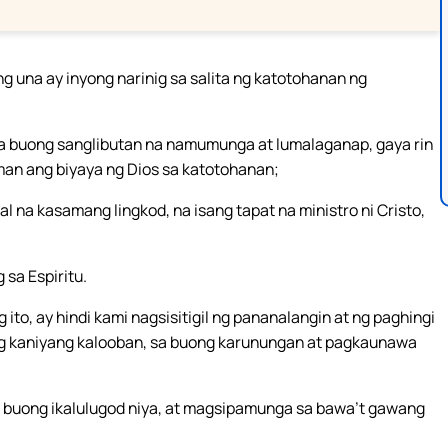
ng una ay inyong narinig sa salita ng katotohanan ng
sa buong sanglibutan na namumunga at lumalaganap, gaya rin
man ang biyaya ng Dios sa katotohanan;
na kasamang lingkod, na isang tapat na ministro ni Cristo,
 sa Espiritu.
ito, ay hindi kami nagsisitigil ng pananalangin at ng paghingi
 ng kaniyang kalooban, sa buong karunungan at pagkaunawa
 buong ikalulugod niya, at magsipamunga sa bawa’t gawang