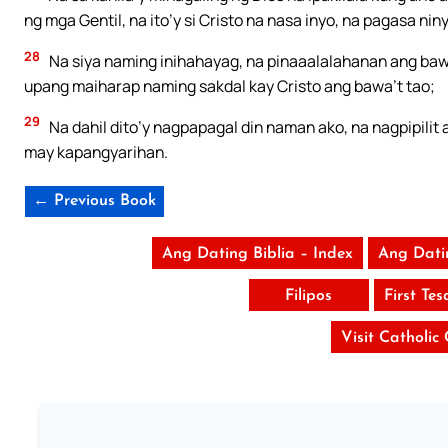
ng mga Gentil, na ito’y si Cristo na nasa inyo, na pagasa nin
28
Na siya naming inihahayag, na pinaaalalahanan ang bawa
upang maiharap naming sakdal kay Cristo ang bawa’t tao;
29
Na dahil dito’y nagpapagal din naman ako, na nagpipili
may kapangyarihan.
← Previous Book
Ang Dating Biblia – Index
Ang Dati
Filipos
First Tes
Visit Catholic