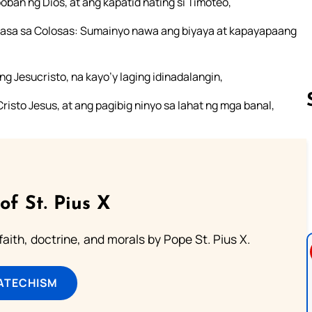
oban ng Dios, at ang kapatid nating si Timoteo,
ngasa sa Colosas: Sumainyo nawa ang biyaya at kapayapaang
 Jesucristo, na kayo’y laging idinadalangin,
sto Jesus, at ang pagibig ninyo sa lahat ng mga banal,
Follow us 
of St. Pius X
aith, doctrine, and morals by Pope St. Pius X.
ATECHISM