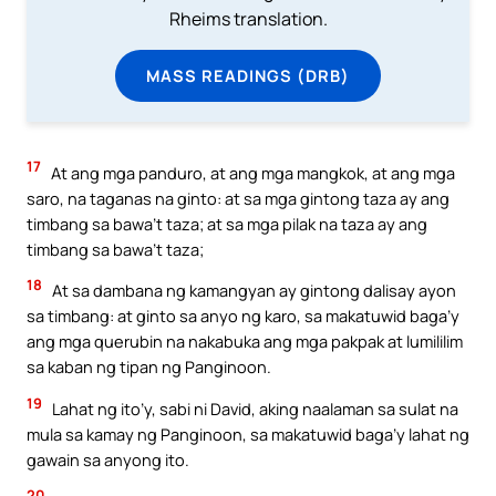
Rheims translation.
MASS READINGS (DRB)
17
At ang mga panduro, at ang mga mangkok, at ang mga
saro, na taganas na ginto: at sa mga gintong taza ay ang
timbang sa bawa’t taza; at sa mga pilak na taza ay ang
timbang sa bawa’t taza;
18
At sa dambana ng kamangyan ay gintong dalisay ayon
sa timbang: at ginto sa anyo ng karo, sa makatuwid baga’y
ang mga querubin na nakabuka ang mga pakpak at lumililim
sa kaban ng tipan ng Panginoon.
19
Lahat ng ito’y, sabi ni David, aking naalaman sa sulat na
mula sa kamay ng Panginoon, sa makatuwid baga’y lahat ng
gawain sa anyong ito.
20