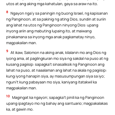
utos at ang aking mga kahatulan, gaya sa araw na ito.
8
Ngayon nga’y sa paningin ng buong Israel, ng kapisanan
ng Panginoon, at sa pakinig ng ating Dios, sundin at suriin
ang lahat na utos ng Panginoon ninyong Dios: upang
inyong ariin ang mabuting lupaing ito, at maiwang
pinakamana sa inyong mga anak pagkamatay ninyo,
magpakailan man.
9
At ikaw, Salomon na aking anak, kilalanin mo ang Dios ng
iyong ama, at paglingkuran mo siya ng sakdal na puso at ng
kusang pagiisip: sapagka’t sinasaliksik ng Panginoon ang
lahat na puso, at naaalaman ang lahat na akala ng pagiisip:
kung iyong hanapin siya, ay masusumpungan siya sa iyo;
nguni’t kung pabayaan mo siya, kaniyang itatakwil ka
magpakailan man.
10
Magingat ka ngayon; sapagka’t pinili ka ng Panginoon
upang ipagtayo mo ng bahay ang santuario; magpakalakas
ka, at gawin mo.