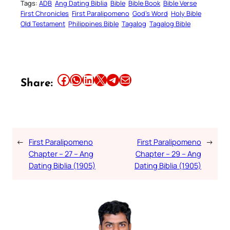
Tags:
ADB
Ang Dating Biblia
Bible
Bible Book
Bible Verse
First Chronicles
First Paralipomeno
God’s Word
Holy Bible
Old Testament
Philippines Bible
Tagalog
Tagalog Bible
Share this article on Facebook
Share this article on WhatsApp
Share this article on LinkedIn
Share this article on X
Share this article on Telegram
Email this Article
Share:
←
First Paralipomeno
First Paralipomeno
→
Chapter – 27 – Ang
Chapter – 29 – Ang
Dating Biblia (1905)
Dating Biblia (1905)