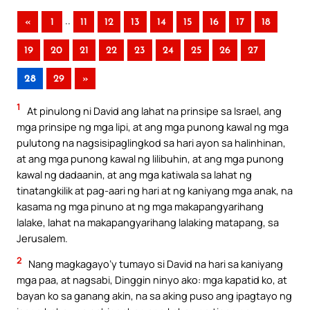
..
«
1
11
12
13
14
15
16
17
18
19
20
21
22
23
24
25
26
27
28
29
»
1
At pinulong ni David ang lahat na prinsipe sa Israel, ang
mga prinsipe ng mga lipi, at ang mga punong kawal ng mga
pulutong na nagsisipaglingkod sa hari ayon sa halinhinan,
at ang mga punong kawal ng lilibuhin, at ang mga punong
kawal ng dadaanin, at ang mga katiwala sa lahat ng
tinatangkilik at pag-aari ng hari at ng kaniyang mga anak, na
kasama ng mga pinuno at ng mga makapangyarihang
lalake, lahat na makapangyarihang lalaking matapang, sa
Jerusalem.
2
Nang magkagayo’y tumayo si David na hari sa kaniyang
mga paa, at nagsabi, Dinggin ninyo ako: mga kapatid ko, at
bayan ko sa ganang akin, na sa aking puso ang ipagtayo ng