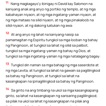
11
Nang magkagayo’y ibinigay ni David kay Salomon na
kaniyang anak ang anyo ng portiko ng templo, at ng mga
kabahayan niyaon, at ng mga ingatang-yaman niyaon, at
ng mga mataas na silid niyaon, at ng mga pinakaloob na
silid niyaon, at ng dakong luklukan ng awa:
12
At ang anyo ng lahat na kaniyang naisip sa
pamamagitan ng Espiritu tungkol sa mga looban ng bahay
ng Panginoon, at tungkol sa lahat ng silid sa palibot,
tungkol sa mga ingatang-yaman ng bahay ng Dios, at
tungkol sa mga ingatang-yaman ng mga natalagang bagay:
13
Tungkol din naman sa mga bahagi ng mga saserdote at
ng mga Levita, at tungkol sa lahat na gawain sa paglilingkod
sa bahay ng Panginoon, at tungkol sa lahat na
kasangkapan na ipinaglilingkod sa bahay ng Panginoon.
14
Sa ginto na ang timbang na ukol sa mga kasangkapang
ginto, sa lahat na kasangkapan ng sarisaring paglilingkod;
sa pilak na ukol sa lahat ng kasangkapan na pilak ang