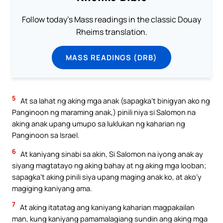
Follow today's Mass readings in the classic Douay
Rheims translation.
MASS READINGS (DRB)
5
At sa lahat ng aking mga anak (sapagka’t binigyan ako ng
Panginoon ng maraming anak,) pinili niya si Salomon na
aking anak upang umupo sa luklukan ng kaharian ng
Panginoon sa Israel.
6
At kaniyang sinabi sa akin, Si Salomon na iyong anak ay
siyang magtatayo ng aking bahay at ng aking mga looban;
sapagka’t aking pinili siya upang maging anak ko, at ako’y
magiging kaniyang ama.
7
At aking itatatag ang kaniyang kaharian magpakailan
man, kung kaniyang pamamalagiang sundin ang aking mga