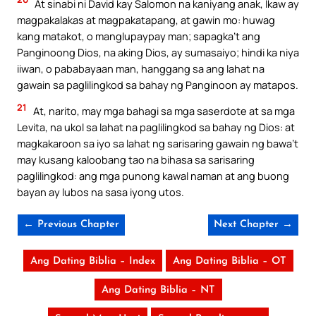
At sinabi ni David kay Salomon na kaniyang anak, Ikaw ay
magpakalakas at magpakatapang, at gawin mo: huwag
kang matakot, o manglupaypay man; sapagka’t ang
Panginoong Dios, na aking Dios, ay sumasaiyo; hindi ka niya
iiwan, o pababayaan man, hanggang sa ang lahat na
gawain sa paglilingkod sa bahay ng Panginoon ay matapos.
21
At, narito, may mga bahagi sa mga saserdote at sa mga
Levita, na ukol sa lahat na paglilingkod sa bahay ng Dios: at
magkakaroon sa iyo sa lahat ng sarisaring gawain ng bawa’t
may kusang kaloobang tao na bihasa sa sarisaring
paglilingkod: ang mga punong kawal naman at ang buong
bayan ay lubos na sasa iyong utos.
← Previous Chapter
Next Chapter →
Ang Dating Biblia – Index
Ang Dating Biblia – OT
Ang Dating Biblia – NT