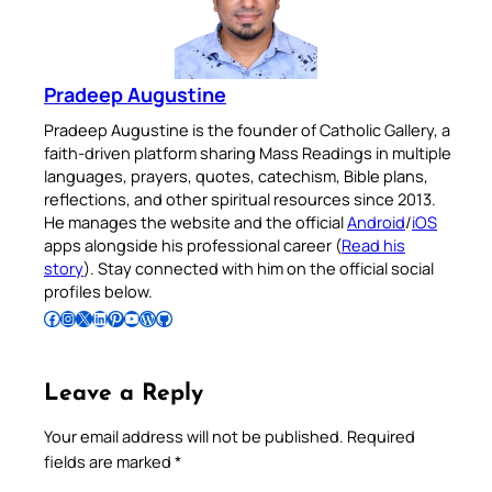
Pradeep Augustine
Pradeep Augustine is the founder of Catholic Gallery, a
faith-driven platform sharing Mass Readings in multiple
languages, prayers, quotes, catechism, Bible plans,
reflections, and other spiritual resources since 2013.
He manages the website and the official
Android
/
iOS
apps alongside his professional career (
Read his
story
). Stay connected with him on the official social
profiles below.
Follow Pradeep on Facebook
Follow Pradeep on Instagram
Follow Pradeep on X
Follow Pradeep on LinkedIn
Follow Pradeep on Pinterest
Subscribe to Pradeep’s Youtube Channel
Follow Pradeep on WordPress
Follow Pradeep on GitHub
Leave a Reply
Your email address will not be published.
Required
fields are marked
*