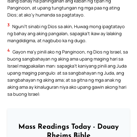
isang bahay na pahingahan ang kaban ng tipan ng
Panginoon, at upang tungtungan ng mga paa ng ating
Dios; at ako’y humanda sa pagtatayo.
3
Nguni’t sinabi ng Dios sa akin, Huwag mong ipagtatayo
ng bahay ang aking pangalan, sapagka’t ikaw ay lalaking
mangdidigma, at nagbubo ka ng dugo.
4
Gayon ma’y pinili ako ng Panginoon, ng Dios ng Israel, sa
buong sangbahayan ng aking ama upang maging hari sa
Israel magpakailan man: sapagka’t kaniyang pinili ang Juda
upang maging pangulo: at sa sangbahayan ng Juda, ang
sangbahayan ng aking ama; at sa gitna ng mga anak ng
aking ama ay kinaluguran niya ako upang gawin akong hari
sa buong Israel:
Mass Readings Today - Douay
Rheims Bible