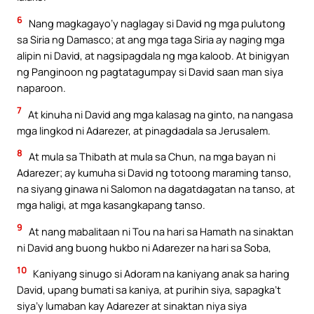
6
Nang magkagayo’y naglagay si David ng mga pulutong
sa Siria ng Damasco; at ang mga taga Siria ay naging mga
alipin ni David, at nagsipagdala ng mga kaloob. At binigyan
ng Panginoon ng pagtatagumpay si David saan man siya
naparoon.
7
At kinuha ni David ang mga kalasag na ginto, na nangasa
mga lingkod ni Adarezer, at pinagdadala sa Jerusalem.
8
At mula sa Thibath at mula sa Chun, na mga bayan ni
Adarezer; ay kumuha si David ng totoong maraming tanso,
na siyang ginawa ni Salomon na dagatdagatan na tanso, at
mga haligi, at mga kasangkapang tanso.
9
At nang mabalitaan ni Tou na hari sa Hamath na sinaktan
ni David ang buong hukbo ni Adarezer na hari sa Soba,
10
Kaniyang sinugo si Adoram na kaniyang anak sa haring
David, upang bumati sa kaniya, at purihin siya, sapagka’t
siya’y lumaban kay Adarezer at sinaktan niya siya