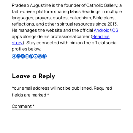
Pradeep Augustine is the founder of Catholic Gallery, a
faith-driven platform sharing Mass Readings in multiple
languages, prayers, quotes, catechism, Bible plans,
reflections, and other spiritual resources since 2013.
He manages the website and the official
Android
/
iOS
apps alongside his professional career (
Read his
story
). Stay connected with him on the official social
profiles below.
Follow Pradeep on Facebook
Follow Pradeep on Instagram
Follow Pradeep on X
Follow Pradeep on LinkedIn
Follow Pradeep on Pinterest
Subscribe to Pradeep’s Youtube Channel
Follow Pradeep on WordPress
Follow Pradeep on GitHub
Leave a Reply
Your email address will not be published.
Required
fields are marked
*
Comment
*