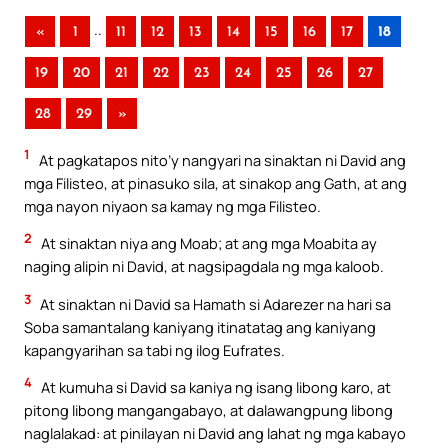
..
«
1
11
12
13
14
15
16
17
18
19
20
21
22
23
24
25
26
27
28
29
»
1
At pagkatapos nito’y nangyari na sinaktan ni David ang
mga Filisteo, at pinasuko sila, at sinakop ang Gath, at ang
mga nayon niyaon sa kamay ng mga Filisteo.
2
At sinaktan niya ang Moab; at ang mga Moabita ay
naging alipin ni David, at nagsipagdala ng mga kaloob.
3
At sinaktan ni David sa Hamath si Adarezer na hari sa
Soba samantalang kaniyang itinatatag ang kaniyang
kapangyarihan sa tabi ng ilog Eufrates.
4
At kumuha si David sa kaniya ng isang libong karo, at
pitong libong mangangabayo, at dalawangpung libong
naglalakad: at pinilayan ni David ang lahat ng mga kabayo