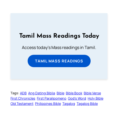
Tamil Mass Readings Today
Access today's Mass readings in Tamil.
TAMIL MASS READINGS
Tags:
ADB
Ang Dating Biblia
Bible
Bible Book
Bible Verse
First Chronicles
First Paralipomeno
God’s Word
Holy Bible
Old Testament
Philippines Bible
Tagalog
Tagalog Bible