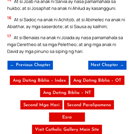
At si Joab na anak ni Sarvia ay nasa pamamahala sa
hukbo; at si Josaphat na anak ni Ahilud ay kasangguni.
16
At si Sadoc na anak ni Achitob, at si Abimelec na anak ni
Abiathar, ay mga saserdote; at si Sausa ay kalihim;
17
At si Benaias na anak ni Joiada ay nasa pamamahala sa
mga Ceretheo at sa mga Peletheo; at ang mga anak ni
David ay mga pinuno sa siping ng hari.
← Previous Chapter
Next Chapter →
Ang Dating Biblia – Index
Ang Dating Biblia – OT
Ang Dating Biblia – NT
Second Mga Hari
Second Paralipomeno
Ezra
Visit Catholic Gallery Main Site