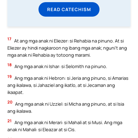
READ CATECHISM
17
At ang mga anak ni Eliezer: si Rehabia na pinuno. At si
Eliezer ay hindi nagkaroon ng ibang mga anak; nguni’t ang
mga anak ni Rehabia ay totoong marami.
18
Ang mga anak ni Ishar: si Selomith na pinuno.
19
Ang mga anak ni Hebron: si Jeria ang pinuno, si Amarias
ang ikalawa, si Jahaziel ang ikatlo, at si Jecaman ang
ikaapat.
20
Ang mga anak ni Uzziel: si Micha ang pinuno, at si Isia
ang ikalawa.
21
Ang mga anak ni Merari: si Mahali at si Musi. Ang mga
anak ni Mahali: si Eleazar at si Cis.