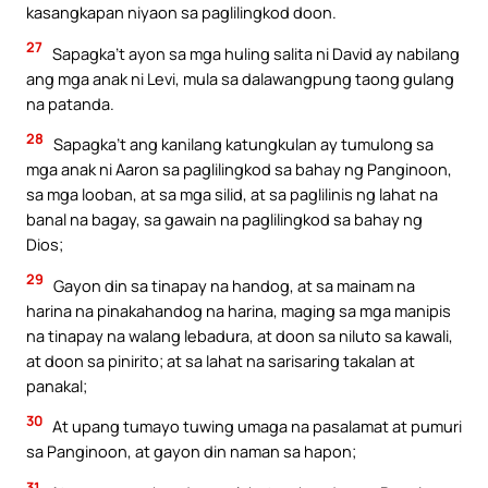
kasangkapan niyaon sa paglilingkod doon.
27
Sapagka’t ayon sa mga huling salita ni David ay nabilang
ang mga anak ni Levi, mula sa dalawangpung taong gulang
na patanda.
28
Sapagka’t ang kanilang katungkulan ay tumulong sa
mga anak ni Aaron sa paglilingkod sa bahay ng Panginoon,
sa mga looban, at sa mga silid, at sa paglilinis ng lahat na
banal na bagay, sa gawain na paglilingkod sa bahay ng
Dios;
29
Gayon din sa tinapay na handog, at sa mainam na
harina na pinakahandog na harina, maging sa mga manipis
na tinapay na walang lebadura, at doon sa niluto sa kawali,
at doon sa pinirito; at sa lahat na sarisaring takalan at
panakal;
30
At upang tumayo tuwing umaga na pasalamat at pumuri
sa Panginoon, at gayon din naman sa hapon;
31