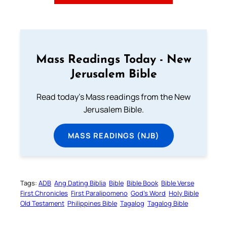
Mass Readings Today - New
Jerusalem Bible
Read today's Mass readings from the New
Jerusalem Bible.
MASS READINGS (NJB)
Tags:
ADB
Ang Dating Biblia
Bible
Bible Book
Bible Verse
First Chronicles
First Paralipomeno
God’s Word
Holy Bible
Old Testament
Philippines Bible
Tagalog
Tagalog Bible