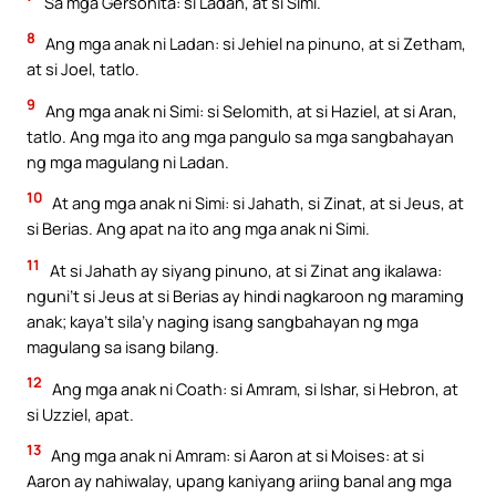
Sa mga Gersonita: si Ladan, at si Simi.
8
Ang mga anak ni Ladan: si Jehiel na pinuno, at si Zetham,
at si Joel, tatlo.
9
Ang mga anak ni Simi: si Selomith, at si Haziel, at si Aran,
tatlo. Ang mga ito ang mga pangulo sa mga sangbahayan
ng mga magulang ni Ladan.
10
At ang mga anak ni Simi: si Jahath, si Zinat, at si Jeus, at
si Berias. Ang apat na ito ang mga anak ni Simi.
11
At si Jahath ay siyang pinuno, at si Zinat ang ikalawa:
nguni’t si Jeus at si Berias ay hindi nagkaroon ng maraming
anak; kaya’t sila’y naging isang sangbahayan ng mga
magulang sa isang bilang.
12
Ang mga anak ni Coath: si Amram, si Ishar, si Hebron, at
si Uzziel, apat.
13
Ang mga anak ni Amram: si Aaron at si Moises: at si
Aaron ay nahiwalay, upang kaniyang ariing banal ang mga