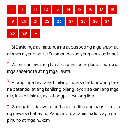
..
«
1
11
12
13
14
15
16
17
18
19
20
21
22
23
24
25
26
27
28
29
»
1
Si David nga ay matanda na at puspos ng mga araw: at
ginawa niyang hari si Salomon na kaniyang anak sa Israel.
2
At pinisan niya ang lahat na prinsipe ng Israel, pati ang
mga saserdote at ng mga Levita.
3
At ang mga Levita ay binilang mula sa tatlongpung taon
na patanda: at ang kanilang bilang, ayon sa kanilang mga
ulo, lalake’t lalake, ay tatlongpu’t walong libo.
4
Sa mga ito, dalawangpu’t apat na libo ang nagsisitingin
ng gawa sa bahay ng Panginoon; at anim na libo ay mga
pinuno at mga hukom: