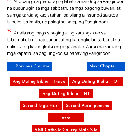
At upang maghandog ng lahat na handog sa Panginoon
na susunugin sa mga sabbath, sa mga bagong buwan, at
sa mga takdang kapistahan, sa bilang alinsunod sa utos
tungkol sa kanila, na palagi sa harap ng Panginoon:
32
At sila ang magsisipagingat ng katungkulan sa
tabernakulo ng kapisanan, at ng katungkulan sa banal na
dako, at ng katungkulan ng mga anak ni Aaron na kanilang
mga kapatid, sa paglilingkod sa bahay ng Panginoon.
← Previous Chapter
Next Chapter →
Ang Dating Biblia – Index
Ang Dating Biblia – OT
Ang Dating Biblia – NT
Second Mga Hari
Second Paralipomeno
Ezra
Visit Catholic Gallery Main Site