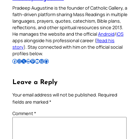
Pradeep Augustine is the founder of Catholic Gallery, a
faith-driven platform sharing Mass Readings in multiple
languages, prayers, quotes, catechism, Bible plans,
reflections, and other spiritual resources since 2013.
He manages the website and the official
Android
/
iOS
apps alongside his professional career (
Read his
story
). Stay connected with him on the official social
profiles below.
Follow Pradeep on Facebook
Follow Pradeep on Instagram
Follow Pradeep on X
Follow Pradeep on LinkedIn
Follow Pradeep on Pinterest
Subscribe to Pradeep’s Youtube Channel
Follow Pradeep on WordPress
Follow Pradeep on GitHub
Leave a Reply
Your email address will not be published.
Required
fields are marked
*
Comment
*