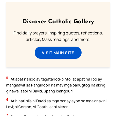
Discover Catholic Gallery
Find daily prayers, inspiring quotes, reflections,
articles, Mass readings, and more.
VISIT MAIN SITE
5
At apat na libo ay tagatanod-pinto: at apat na libo ay
mangaawit sa Panginoon na may mga panugtog na aking
ginawa, sabi ni David, upang ipangpuri.
6
At hinati sila ni David sa mga hanay ayon sa mga anak ni
Levi; si Gerson, si Coath, at si Merari.
7