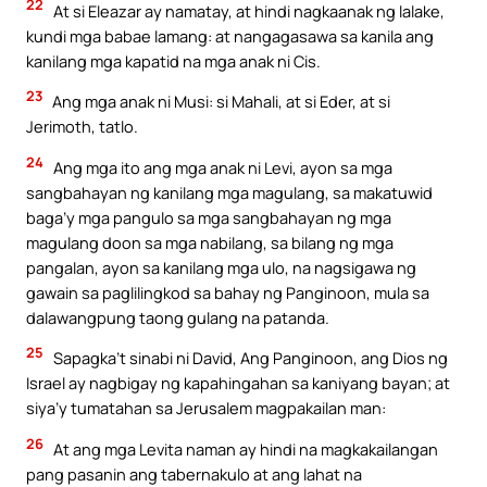
22
At si Eleazar ay namatay, at hindi nagkaanak ng lalake,
kundi mga babae lamang: at nangagasawa sa kanila ang
kanilang mga kapatid na mga anak ni Cis.
23
Ang mga anak ni Musi: si Mahali, at si Eder, at si
Jerimoth, tatlo.
24
Ang mga ito ang mga anak ni Levi, ayon sa mga
sangbahayan ng kanilang mga magulang, sa makatuwid
baga’y mga pangulo sa mga sangbahayan ng mga
magulang doon sa mga nabilang, sa bilang ng mga
pangalan, ayon sa kanilang mga ulo, na nagsigawa ng
gawain sa paglilingkod sa bahay ng Panginoon, mula sa
dalawangpung taong gulang na patanda.
25
Sapagka’t sinabi ni David, Ang Panginoon, ang Dios ng
Israel ay nagbigay ng kapahingahan sa kaniyang bayan; at
siya’y tumatahan sa Jerusalem magpakailan man:
26
At ang mga Levita naman ay hindi na magkakailangan
pang pasanin ang tabernakulo at ang lahat na