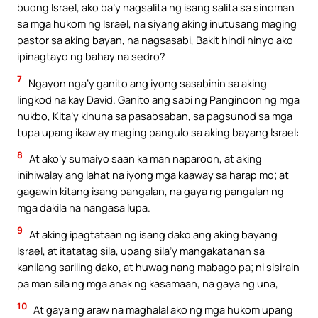
buong Israel, ako ba’y nagsalita ng isang salita sa sinoman
sa mga hukom ng Israel, na siyang aking inutusang maging
pastor sa aking bayan, na nagsasabi, Bakit hindi ninyo ako
ipinagtayo ng bahay na sedro?
7
Ngayon nga’y ganito ang iyong sasabihin sa aking
lingkod na kay David. Ganito ang sabi ng Panginoon ng mga
hukbo, Kita’y kinuha sa pasabsaban, sa pagsunod sa mga
tupa upang ikaw ay maging pangulo sa aking bayang Israel:
8
At ako’y sumaiyo saan ka man naparoon, at aking
inihiwalay ang lahat na iyong mga kaaway sa harap mo; at
gagawin kitang isang pangalan, na gaya ng pangalan ng
mga dakila na nangasa lupa.
9
At aking ipagtataan ng isang dako ang aking bayang
Israel, at itatatag sila, upang sila’y mangakatahan sa
kanilang sariling dako, at huwag nang mabago pa; ni sisirain
pa man sila ng mga anak ng kasamaan, na gaya ng una,
10
At gaya ng araw na maghalal ako ng mga hukom upang