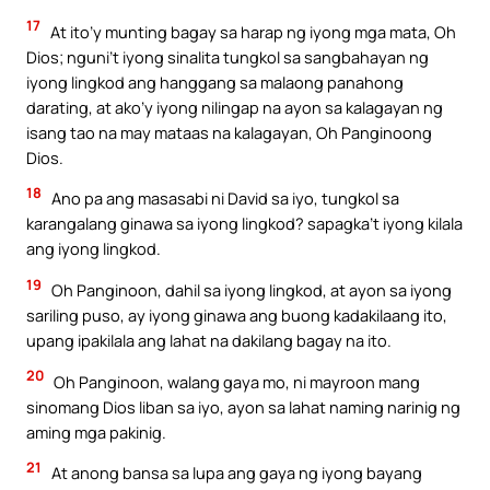
17
At ito’y munting bagay sa harap ng iyong mga mata, Oh
Dios; nguni’t iyong sinalita tungkol sa sangbahayan ng
iyong lingkod ang hanggang sa malaong panahong
darating, at ako’y iyong nilingap na ayon sa kalagayan ng
isang tao na may mataas na kalagayan, Oh Panginoong
Dios.
18
Ano pa ang masasabi ni David sa iyo, tungkol sa
karangalang ginawa sa iyong lingkod? sapagka’t iyong kilala
ang iyong lingkod.
19
Oh Panginoon, dahil sa iyong lingkod, at ayon sa iyong
sariling puso, ay iyong ginawa ang buong kadakilaang ito,
upang ipakilala ang lahat na dakilang bagay na ito.
20
Oh Panginoon, walang gaya mo, ni mayroon mang
sinomang Dios liban sa iyo, ayon sa lahat naming narinig ng
aming mga pakinig.
21
At anong bansa sa lupa ang gaya ng iyong bayang