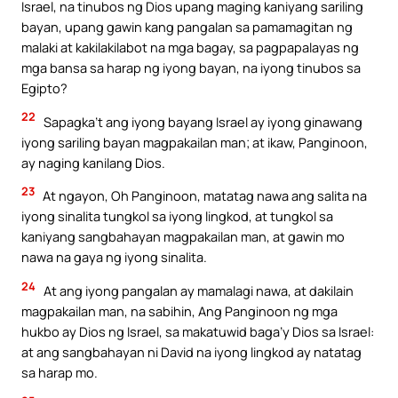
Israel, na tinubos ng Dios upang maging kaniyang sariling
bayan, upang gawin kang pangalan sa pamamagitan ng
malaki at kakilakilabot na mga bagay, sa pagpapalayas ng
mga bansa sa harap ng iyong bayan, na iyong tinubos sa
Egipto?
22
Sapagka’t ang iyong bayang Israel ay iyong ginawang
iyong sariling bayan magpakailan man; at ikaw, Panginoon,
ay naging kanilang Dios.
23
At ngayon, Oh Panginoon, matatag nawa ang salita na
iyong sinalita tungkol sa iyong lingkod, at tungkol sa
kaniyang sangbahayan magpakailan man, at gawin mo
nawa na gaya ng iyong sinalita.
24
At ang iyong pangalan ay mamalagi nawa, at dakilain
magpakailan man, na sabihin, Ang Panginoon ng mga
hukbo ay Dios ng Israel, sa makatuwid baga’y Dios sa Israel:
at ang sangbahayan ni David na iyong lingkod ay natatag
sa harap mo.