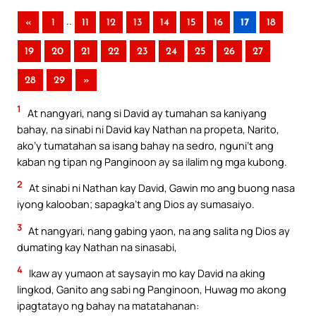
..
«
1
11
12
13
14
15
16
17
18
19
20
21
22
23
24
25
26
27
28
29
»
1
At nangyari, nang si David ay tumahan sa kaniyang
bahay, na sinabi ni David kay Nathan na propeta, Narito,
ako’y tumatahan sa isang bahay na sedro, nguni’t ang
kaban ng tipan ng Panginoon ay sa ilalim ng mga kubong.
2
At sinabi ni Nathan kay David, Gawin mo ang buong nasa
iyong kalooban; sapagka’t ang Dios ay sumasaiyo.
3
At nangyari, nang gabing yaon, na ang salita ng Dios ay
dumating kay Nathan na sinasabi,
4
Ikaw ay yumaon at saysayin mo kay David na aking
lingkod, Ganito ang sabi ng Panginoon, Huwag mo akong
ipagtatayo ng bahay na matatahanan: