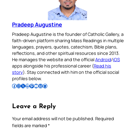
Pradeep Augustine
Pradeep Augustine is the founder of Catholic Gallery, a
faith-driven platform sharing Mass Readings in multiple
languages, prayers, quotes, catechism, Bible plans,
reflections, and other spiritual resources since 2013.
He manages the website and the official
Android
/
iOS
apps alongside his professional career (
Read his
story
). Stay connected with him on the official social
profiles below.
Follow Pradeep on Facebook
Follow Pradeep on Instagram
Follow Pradeep on X
Follow Pradeep on LinkedIn
Follow Pradeep on Pinterest
Subscribe to Pradeep’s Youtube Channel
Follow Pradeep on WordPress
Follow Pradeep on GitHub
Leave a Reply
Your email address will not be published.
Required
fields are marked
*