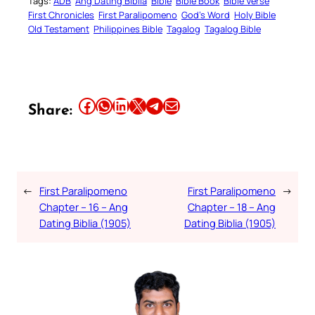
Tags:
ADB
Ang Dating Biblia
Bible
Bible Book
Bible Verse
First Chronicles
First Paralipomeno
God’s Word
Holy Bible
Old Testament
Philippines Bible
Tagalog
Tagalog Bible
Share this article on Facebook
Share this article on WhatsApp
Share this article on LinkedIn
Share this article on X
Share this article on Telegram
Email this Article
Share:
←
First Paralipomeno
First Paralipomeno
→
Chapter – 16 – Ang
Chapter – 18 – Ang
Dating Biblia (1905)
Dating Biblia (1905)