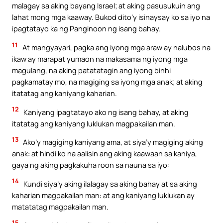
malagay sa aking bayang Israel; at aking pasusukuin ang
lahat mong mga kaaway. Bukod dito’y isinaysay ko sa iyo na
ipagtatayo ka ng Panginoon ng isang bahay.
11
At mangyayari, pagka ang iyong mga araw ay nalubos na
ikaw ay marapat yumaon na makasama ng iyong mga
magulang, na aking patatatagin ang iyong binhi
pagkamatay mo, na magiging sa iyong mga anak; at aking
itatatag ang kaniyang kaharian.
12
Kaniyang ipagtatayo ako ng isang bahay, at aking
itatatag ang kaniyang luklukan magpakailan man.
13
Ako’y magiging kaniyang ama, at siya’y magiging aking
anak: at hindi ko na aalisin ang aking kaawaan sa kaniya,
gaya ng aking pagkakuha roon sa nauna sa iyo:
14
Kundi siya’y aking ilalagay sa aking bahay at sa aking
kaharian magpakailan man: at ang kaniyang luklukan ay
matatatag magpakailan man.
15