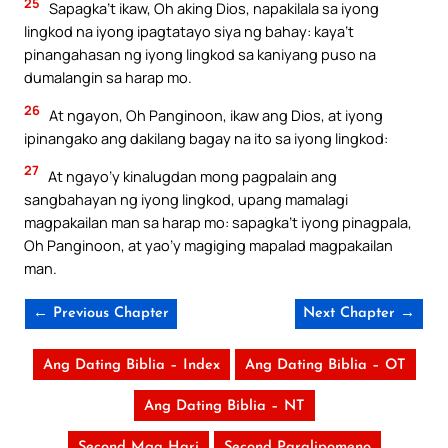
25
Sapagka’t ikaw, Oh aking Dios, napakilala sa iyong
lingkod na iyong ipagtatayo siya ng bahay: kaya’t
pinangahasan ng iyong lingkod sa kaniyang puso na
dumalangin sa harap mo.
26
At ngayon, Oh Panginoon, ikaw ang Dios, at iyong
ipinangako ang dakilang bagay na ito sa iyong lingkod:
27
At ngayo’y kinalugdan mong pagpalain ang
sangbahayan ng iyong lingkod, upang mamalagi
magpakailan man sa harap mo: sapagka’t iyong pinagpala,
Oh Panginoon, at yao’y magiging mapalad magpakailan
man.
← Previous Chapter
Next Chapter →
Ang Dating Biblia – Index
Ang Dating Biblia – OT
Ang Dating Biblia – NT
Second Mga Hari
Second Paralipomeno