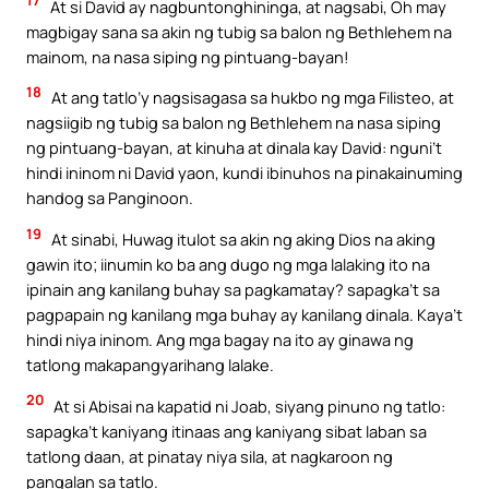
17
At si David ay nagbuntonghininga, at nagsabi, Oh may
magbigay sana sa akin ng tubig sa balon ng Bethlehem na
mainom, na nasa siping ng pintuang-bayan!
18
At ang tatlo’y nagsisagasa sa hukbo ng mga Filisteo, at
nagsiigib ng tubig sa balon ng Bethlehem na nasa siping
ng pintuang-bayan, at kinuha at dinala kay David: nguni’t
hindi ininom ni David yaon, kundi ibinuhos na pinakainuming
handog sa Panginoon.
19
At sinabi, Huwag itulot sa akin ng aking Dios na aking
gawin ito; iinumin ko ba ang dugo ng mga lalaking ito na
ipinain ang kanilang buhay sa pagkamatay? sapagka’t sa
pagpapain ng kanilang mga buhay ay kanilang dinala. Kaya’t
hindi niya ininom. Ang mga bagay na ito ay ginawa ng
tatlong makapangyarihang lalake.
20
At si Abisai na kapatid ni Joab, siyang pinuno ng tatlo:
sapagka’t kaniyang itinaas ang kaniyang sibat laban sa
tatlong daan, at pinatay niya sila, at nagkaroon ng
pangalan sa tatlo.