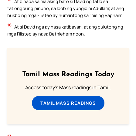
At binaba sa malaking bato si David ng tatlo sa
tatlongpung pinuno, sa loob ng yungib ni Adullam; at ang
hukbo ng mga Filisteo ay humantong sa libis ng Raphaim.
16
At si David nga ay nasa katibayan, at ang pulutong ng
mga Filisteo ay nasa Bethlehem noon.
Tamil Mass Readings Today
Access today's Mass readings in Tamil.
TAMIL MASS READINGS