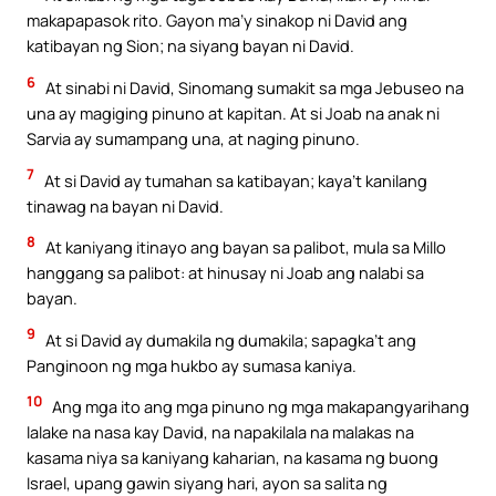
makapapasok rito. Gayon ma’y sinakop ni David ang
katibayan ng Sion; na siyang bayan ni David.
6
At sinabi ni David, Sinomang sumakit sa mga Jebuseo na
una ay magiging pinuno at kapitan. At si Joab na anak ni
Sarvia ay sumampang una, at naging pinuno.
7
At si David ay tumahan sa katibayan; kaya’t kanilang
tinawag na bayan ni David.
8
At kaniyang itinayo ang bayan sa palibot, mula sa Millo
hanggang sa palibot: at hinusay ni Joab ang nalabi sa
bayan.
9
At si David ay dumakila ng dumakila; sapagka’t ang
Panginoon ng mga hukbo ay sumasa kaniya.
10
Ang mga ito ang mga pinuno ng mga makapangyarihang
lalake na nasa kay David, na napakilala na malakas na
kasama niya sa kaniyang kaharian, na kasama ng buong
Israel, upang gawin siyang hari, ayon sa salita ng