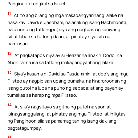
Panginoon tungkol sa Israel.
11
At ito ang bilang ng mga makapangyarihang lalake na
nasa kay David: si Jasobam, na anak ng isang Hachmonita,
na pinuno ng tatlongpu; siya ang nagtaas ng kaniyang
sibat laban sa tatlong daan, at pinatay niya sila na
paminsan.
12
At pagkatapos niya ay si Eleazar na anak ni Dodo, na
Ahohita, na isa sa tatlong makapangyarihang lalake.
13
Siya’y kasama ni David sa Pasdammin, at doo’y ang mga
Filisteo ay nagpipisan upang bumaka, na kinaroroonan ng
isang putol na lupa na puno ng sebada; at ang bayan ay
tumakas sa harap ng mga Filisteo.
14
At sila’y nagsitayo sa gitna ng putol na yaon at
ipinagsanggalang, at pinatay ang mga Filisteo; at iniligtas
ng Panginoon sila sa pamamagitan ng isang dakilang
pagtatagumpay.
15