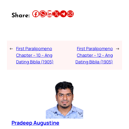
Share this article on Facebook
Share this article on WhatsApp
Share this article on LinkedIn
Share this article on X
Share this article on Telegram
Email this Article
Share:
←
First Paralipomeno
First Paralipomeno
→
Chapter – 10 – Ang
Chapter – 12 – Ang
Dating Biblia (1905)
Dating Biblia (1905)
Pradeep Augustine