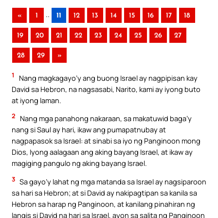
..
«
1
11
12
13
14
15
16
17
18
19
20
21
22
23
24
25
26
27
28
29
»
1
Nang magkagayo’y ang buong Israel ay nagpipisan kay
David sa Hebron, na nagsasabi, Narito, kami ay iyong buto
at iyong laman.
2
Nang mga panahong nakaraan, sa makatuwid baga’y
nang si Saul ay hari, ikaw ang pumapatnubay at
nagpapasok sa Israel: at sinabi sa iyo ng Panginoon mong
Dios, Iyong aalagaan ang aking bayang Israel, at ikaw ay
magiging pangulo ng aking bayang Israel.
3
Sa gayo’y lahat ng mga matanda sa Israel ay nagsiparoon
sa hari sa Hebron; at si David ay nakipagtipan sa kanila sa
Hebron sa harap ng Panginoon, at kanilang pinahiran ng
langis si David na hari sa Israel, ayon sa salita ng Panginoon