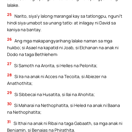
lalake.
25
Narito, siya’y lalong marangal kay sa tatlongpu, nguni’t
hindi siya umabot sa unang tatlo: at inilagay ni David sa
kaniya na bantay.
26
Ang mga makapangyarihang lalake naman sa mga
hukbo; si Asael na kapatid ni Joab, si Elchanan na anak ni
Dodo na taga Bethlehem:
27
Si Samoth na Arorita, si Helles na Pelonita;
28
Si Ira na anak ni Acces na Tecoita, si Abiezer na
Anathothita;
29
Si Sibbecai na Husatita, si Ilai na Ahohita;
30
Si Maharai na Nethophatita, si Heled na anak ni Baana
na Nethophatita;
31
Si Ithai na anak ni Ribai na taga Gabaath, sa mga anak ni
Benjamin, si Benaias na Phirathita.