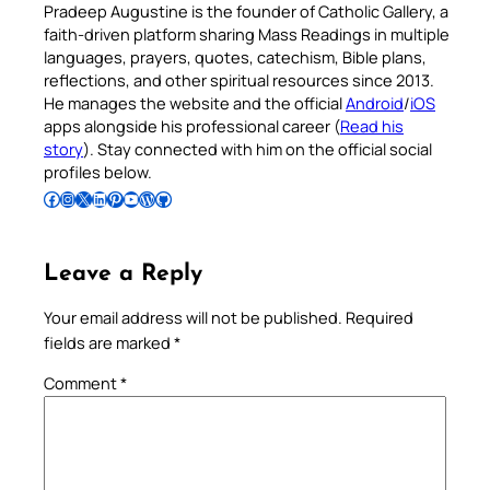
Pradeep Augustine is the founder of Catholic Gallery, a
faith-driven platform sharing Mass Readings in multiple
languages, prayers, quotes, catechism, Bible plans,
reflections, and other spiritual resources since 2013.
He manages the website and the official
Android
/
iOS
apps alongside his professional career (
Read his
story
). Stay connected with him on the official social
profiles below.
Follow Pradeep on Facebook
Follow Pradeep on Instagram
Follow Pradeep on X
Follow Pradeep on LinkedIn
Follow Pradeep on Pinterest
Subscribe to Pradeep’s Youtube Channel
Follow Pradeep on WordPress
Follow Pradeep on GitHub
Leave a Reply
Your email address will not be published.
Required
fields are marked
*
Comment
*