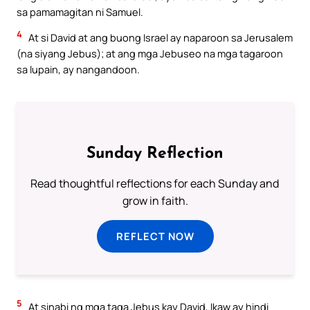
sa pamamagitan ni Samuel.
4
At si David at ang buong Israel ay naparoon sa Jerusalem
(na siyang Jebus); at ang mga Jebuseo na mga tagaroon
sa lupain, ay nangandoon.
Sunday Reflection
Read thoughtful reflections for each Sunday and
grow in faith.
REFLECT NOW
5
At sinabi ng mga taga Jebus kay David, Ikaw ay hindi