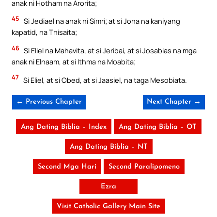
anak ni Hotham na Arorita;
45
Si Jediael na anak ni Simri; at si Joha na kaniyang
kapatid, na Thisaita;
46
Si Eliel na Mahavita, at si Jeribai, at si Josabias na mga
anak ni Elnaam, at si Ithma na Moabita;
47
Si Eliel, at si Obed, at si Jaasiel, na taga Mesobiata.
← Previous Chapter
Next Chapter →
Ang Dating Biblia – Index
Ang Dating Biblia – OT
Ang Dating Biblia – NT
Second Mga Hari
Second Paralipomeno
Ezra
Visit Catholic Gallery Main Site