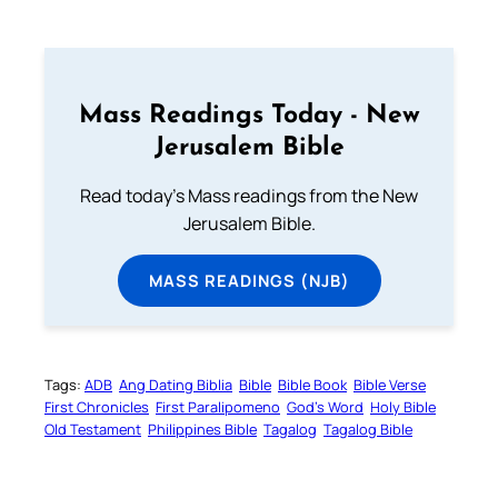
Mass Readings Today - New
Jerusalem Bible
Read today's Mass readings from the New
Jerusalem Bible.
MASS READINGS (NJB)
Tags:
ADB
Ang Dating Biblia
Bible
Bible Book
Bible Verse
First Chronicles
First Paralipomeno
God’s Word
Holy Bible
Old Testament
Philippines Bible
Tagalog
Tagalog Bible