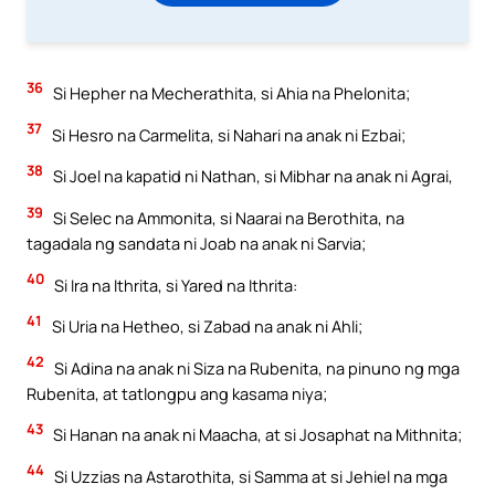
36
Si Hepher na Mecherathita, si Ahia na Phelonita;
37
Si Hesro na Carmelita, si Nahari na anak ni Ezbai;
38
Si Joel na kapatid ni Nathan, si Mibhar na anak ni Agrai,
39
Si Selec na Ammonita, si Naarai na Berothita, na
tagadala ng sandata ni Joab na anak ni Sarvia;
40
Si Ira na Ithrita, si Yared na Ithrita:
41
Si Uria na Hetheo, si Zabad na anak ni Ahli;
42
Si Adina na anak ni Siza na Rubenita, na pinuno ng mga
Rubenita, at tatlongpu ang kasama niya;
43
Si Hanan na anak ni Maacha, at si Josaphat na Mithnita;
44
Si Uzzias na Astarothita, si Samma at si Jehiel na mga