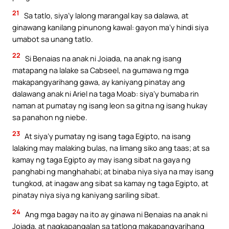
21
Sa tatlo, siya’y lalong marangal kay sa dalawa, at
ginawang kanilang pinunong kawal: gayon ma’y hindi siya
umabot sa unang tatlo.
22
Si Benaias na anak ni Joiada, na anak ng isang
matapang na lalake sa Cabseel, na gumawa ng mga
makapangyarihang gawa, ay kaniyang pinatay ang
dalawang anak ni Ariel na taga Moab: siya’y bumaba rin
naman at pumatay ng isang leon sa gitna ng isang hukay
sa panahon ng niebe.
23
At siya’y pumatay ng isang taga Egipto, na isang
lalaking may malaking bulas, na limang siko ang taas; at sa
kamay ng taga Egipto ay may isang sibat na gaya ng
panghabi ng manghahabi; at binaba niya siya na may isang
tungkod, at inagaw ang sibat sa kamay ng taga Egipto, at
pinatay niya siya ng kaniyang sariling sibat.
24
Ang mga bagay na ito ay ginawa ni Benaias na anak ni
Joiada, at nagkapangalan sa tatlong makapangyarihang