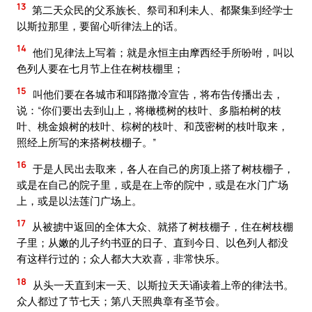
13
第二天众民的父系族长、祭司和利未人、都聚集到经学士
以斯拉那里，要留心听律法上的话。
14
他们见律法上写着；就是永恒主由摩西经手所吩咐，叫以
色列人要在七月节上住在树枝棚里；
15
叫他们要在各城市和耶路撒冷宣告，将布告传播出去，
说：“你们要出去到山上，将橄榄树的枝叶、多脂柏树的枝
叶、桃金娘树的枝叶、棕树的枝叶、和茂密树的枝叶取来，
照经上所写的来搭树枝棚子。”
16
于是人民出去取来，各人在自己的房顶上搭了树枝棚子，
或是在自己的院子里，或是在上帝的院中，或是在水门广场
上，或是以法莲门广场上。
17
从被掳中返回的全体大众、就搭了树枝棚子，住在树枝棚
子里；从嫩的儿子约书亚的日子、直到今日、以色列人都没
有这样行过的；众人都大大欢喜，非常快乐。
18
从头一天直到末一天、以斯拉天天诵读着上帝的律法书。
众人都过了节七天；第八天照典章有圣节会。