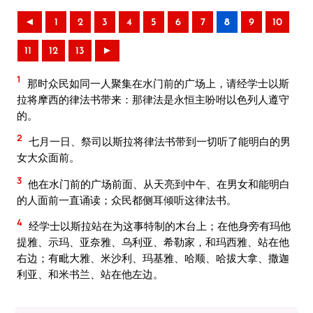
◄
1
2
3
4
5
6
7
8
9
10
11
12
13
►
1
那时众民如同一人聚集在水门前的广场上，请经学士以斯
拉将摩西的律法书带来：那律法是永恒主吩咐以色列人遵守
的。
2
七月一日、祭司以斯拉将律法书带到一切听了能明白的男
女大众面前。
3
他在水门前的广场前面、从天亮到中午、在男女和能明白
的人面前一直诵读；众民都侧耳倾听这律法书。
4
经学士以斯拉站在为这事特制的木台上；在他身旁有玛他
提雅、示玛、亚奈雅、乌利亚、希勒家，和玛西雅、站在他
右边；有毗大雅、米沙利、玛基雅、哈顺、哈拔大拿、撒迦
利亚、和米书兰、站在他左边。