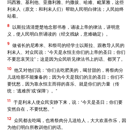
玛西雅、基利他、亚撒利雅、约撒拔、哈难、毗莱雅，这些
利未人（原文：和利未人们）帮助人民明白律法；人民始终
站着。
8
以斯拉清清楚楚地念那书卷，诵读上帝的律法，讲明意
义，使人民明白所诵读的（经文残缺，意难确定）。
9
做省长的尼希米、和祭司的经学士以斯拉、跟教导人民的
利未人、对众民说：“今天是永恒主你们的上帝的圣日；你们
不要悲哀哭泣”；这是因为众民听见律法书上的话、都哭了。
10
他又对他们说：“你们去吃肥美的，喝甘甜的，将祭肉分
儿送给那不能豫备的；因为今天是我们的主的圣日；你们不
要忧愁，因为靠永恒主而得的喜乐、就是你们的力量（传
统：‘逃难所’或‘保障’）。”
11
于是利未人使众民安静下来，说：“今天是圣日；你们要
安然自在，不要忧愁。”
12
众民都去吃喝，也将祭肉分儿送给人，大大欢喜作乐，因
为他们明白所教训他们的话。