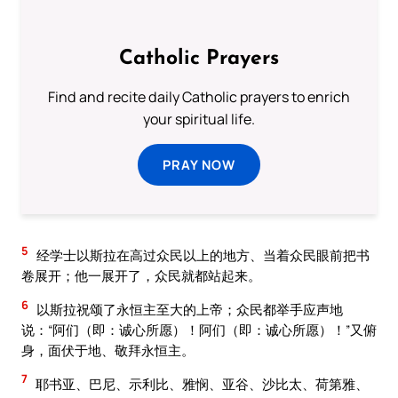
Catholic Prayers
Find and recite daily Catholic prayers to enrich
your spiritual life.
PRAY NOW
5
经学士以斯拉在高过众民以上的地方、当着众民眼前把书
卷展开；他一展开了，众民就都站起来。
6
以斯拉祝颂了永恒主至大的上帝；众民都举手应声地
说：“阿们（即：诚心所愿）！阿们（即：诚心所愿）！”又俯
身，面伏于地、敬拜永恒主。
7
耶书亚、巴尼、示利比、雅悯、亚谷、沙比太、荷第雅、