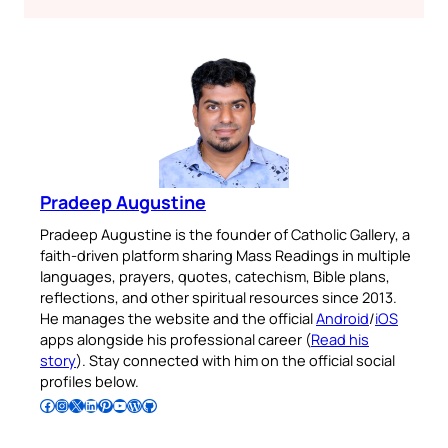
Pradeep Augustine
Pradeep Augustine is the founder of Catholic Gallery, a
faith-driven platform sharing Mass Readings in multiple
languages, prayers, quotes, catechism, Bible plans,
reflections, and other spiritual resources since 2013.
He manages the website and the official
Android
/
iOS
apps alongside his professional career (
Read his
story
). Stay connected with him on the official social
profiles below.
Follow Pradeep on Facebook
Follow Pradeep on Instagram
Follow Pradeep on X
Follow Pradeep on LinkedIn
Follow Pradeep on Pinterest
Subscribe to Pradeep’s Youtube Channel
Follow Pradeep on WordPress
Follow Pradeep on GitHub