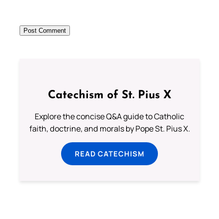
Catechism of St. Pius X
Explore the concise Q&A guide to Catholic
faith, doctrine, and morals by Pope St. Pius X.
READ CATECHISM