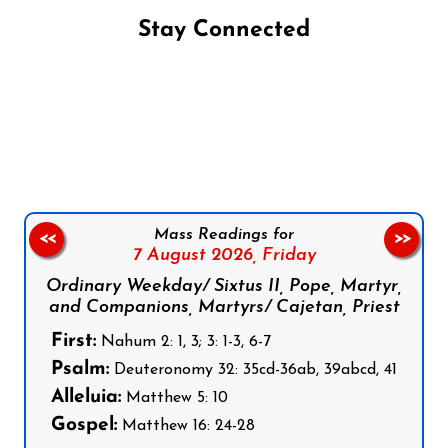
Stay Connected
Follow us on Facebook
Follow us on Instagram
Follow us on X
Subscribe to our YouTube Channel
Follow us on WhatsApp
Mass Readings for
<<
>>
7 August 2026,
Friday
Ordinary Weekday/ Sixtus II, Pope, Martyr,
and Companions, Martyrs/ Cajetan, Priest
First:
Nahum 2: 1, 3; 3: 1-3, 6-7
Psalm:
Deuteronomy 32: 35cd-36ab, 39abcd, 41
Alleluia:
Matthew 5: 10
Gospel:
Matthew 16: 24-28