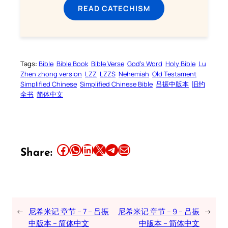
READ CATECHISM
Tags:
Bible
Bible Book
Bible Verse
God’s Word
Holy Bible
Lu
Zhen zhong version
LZZ
LZZS
Nehemiah
Old Testament
Simplified Chinese
Simplified Chinese Bible
吕振中版本
旧约
全书
简体中文
Share this article on Facebook
Share this article on WhatsApp
Share this article on LinkedIn
Share this article on X
Share this article on Telegram
Email this Article
Share:
←
尼希米记 章节 – 7 – 吕振
尼希米记 章节 – 9 – 吕振
→
中版本 – 简体中文
中版本 – 简体中文