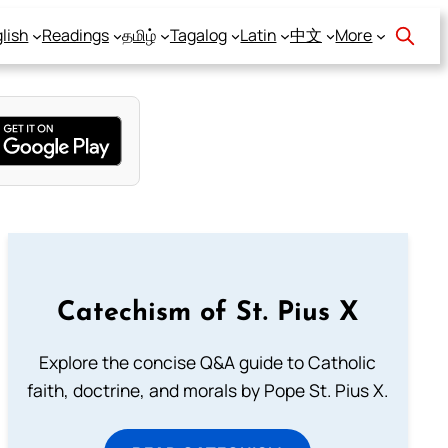
lish
Readings
தமிழ்
Tagalog
Latin
中文
More
Catechism of St. Pius X
Explore the concise Q&A guide to Catholic
faith, doctrine, and morals by Pope St. Pius X.