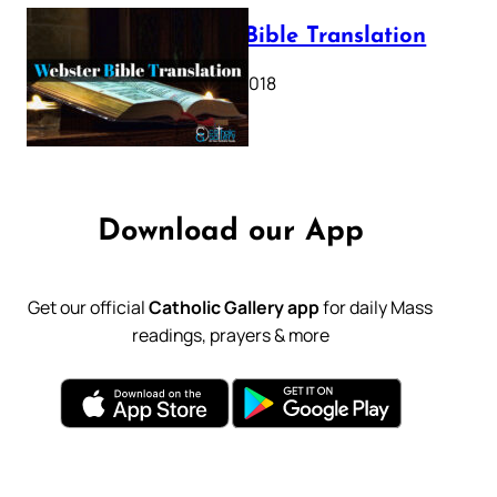
Webster Bible Translation
October 11, 2018
Download our App
Get our official
Catholic Gallery app
for daily Mass
readings, prayers & more