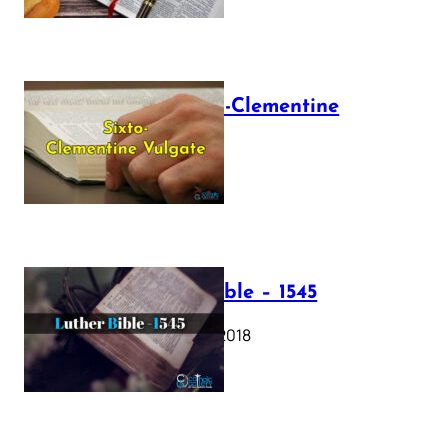
The Sixto-Clementine
Vulgate
July 12, 2025
Luther Bible – 1545
October 17, 2018