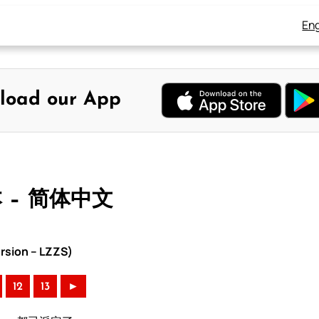
Eng
load our App
本 – 简体中文
rsion – LZZS)
12
13
►