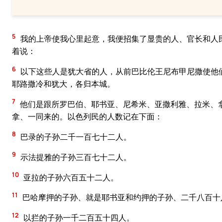
5
我的上帝使我心里起意，我便招集了显贵的人、官长和人
着说：
6
以下这些人是犹大省的人，从前巴比伦王尼布甲尼撒使他
耶路撒冷和犹大，各归本城。
7
他们是跟所罗巴伯、耶书亚、尼希米、亚撒利雅、拉米、
拿、一同来的。以色列民的人数记在下面：
8
巴录的子孙二千一百七十二人。
9
示法提雅的子孙三百七十二人。
10
亚拉的子孙六百五十二人。
11
巴哈摩押的子孙、就是耶书亚和约押的子孙、二千八百十
12
以拦的子孙一千二百五十四人。