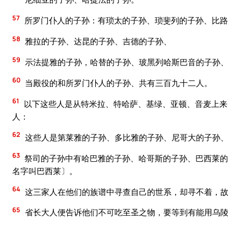
57
所罗门仆人的子孙：有琐太的子孙、琐斐列的子孙、比路
58
雅拉的子孙、达昆的子孙、吉德的子孙、
59
示法提雅的子孙，哈替的子孙、玻黑列哈斯巴音的子孙
60
当殿役的和所罗门仆人的子孙、共有三百九十二人。
61
以下这些人是从特米拉、特哈萨、基绿、亚顿、音麦上来
人：
62
这些人是第莱雅的子孙、多比雅的子孙、尼哥大的子孙
63
祭司的子孙中有哈巴雅的子孙、哈哥斯的子孙、巴西莱的
名字叫巴西莱〕。
64
这三家人在他们的族谱中寻查自己的世系，却寻不着，故
65
省长大人便告诉他们不可吃至圣之物，要等到有能用乌陵