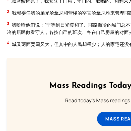
城墙修造完了，我安立了门扇，守门的、歌唱的、和利未
2
我就委任我的弟兄哈拿尼和营楼的宰官哈拿尼雅来管理耶
3
我吩咐他们说：“非等到日光暖和了、耶路撒冷的城门总
冷的居民做看守人，各按自己的班次、各在自己房屋的对面
4
城又两面宽阔又大，但其中的人民却稀少；人的家宅还没
Mass Readings Today
Read today's Mass readings 
MASS REA