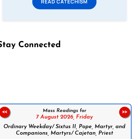
READ CATECHISM
Stay Connected
on Facebook
Follow us on Instagram
Follow us on X
Subscribe to our YouTube Channel
Follow us on WhatsApp
Mass Readings for
<<
>>
7 August 2026,
Friday
Ordinary Weekday/ Sixtus II, Pope, Martyr, and
Companions, Martyrs/ Cajetan, Priest