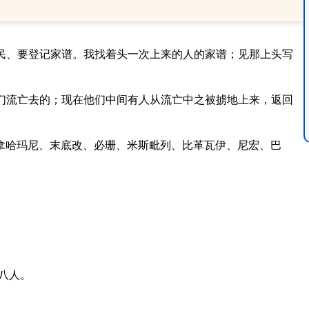
民、要登记家谱。我找着头一次上来的人的家谱；见那上头写
们流亡去的；现在他们中间有人从流亡中之被掳地上来，返回
拿哈玛尼、末底改、必珊、米斯毗列、比革瓦伊、尼宏、巴
八人。