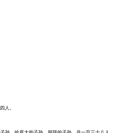
四人。
子孙、哈底大的子孙、朔拜的子孙、共一百三十八人。