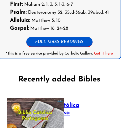
First:
Nahum 2: 1, 3; 3: 1-3, 6-7
Psalm:
Deuteronomy 32: 35cd-36ab, 39abcd, 41
Alleluia:
Matthew 5: 10
Gospel:
Matthew 16: 24-28
FULL MASS READINGS
*This is a free service provided by Catholic Gallery.
Get it here
Recently added Bibles
Bíblia Católica
Portuguesa
July 16, 2025