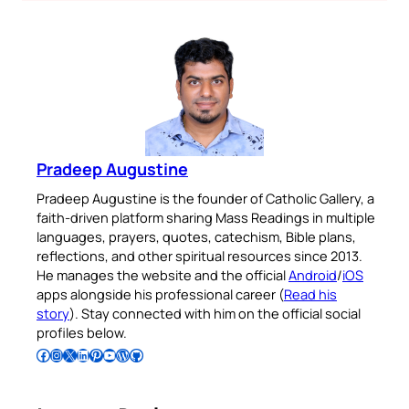
Pradeep Augustine
Pradeep Augustine is the founder of Catholic Gallery, a
faith-driven platform sharing Mass Readings in multiple
languages, prayers, quotes, catechism, Bible plans,
reflections, and other spiritual resources since 2013.
He manages the website and the official
Android
/
iOS
apps alongside his professional career (
Read his
story
). Stay connected with him on the official social
profiles below.
Follow Pradeep on Facebook
Follow Pradeep on Instagram
Follow Pradeep on X
Follow Pradeep on LinkedIn
Follow Pradeep on Pinterest
Subscribe to Pradeep’s Youtube Channel
Follow Pradeep on WordPress
Follow Pradeep on GitHub