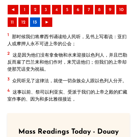
◄
1
2
3
4
5
6
7
8
9
10
11
12
13
►
1
那时候我们将摩西书诵读给人民听，见书上写着说：亚扪
人或摩押人永不可进上帝的公会；
2
这是因为他们没有拿食物和水来迎接以色列人，并且巴勒
反而雇了巴兰来和他们作对，来咒诅他们；但我们的上帝却
使那咒诅变为祝福。
3
众民听见了这律法，就使一切杂族众人跟以色列人分开。
4
这事以前、祭司以利亚实、受派于我们的上帝之殿的贮藏
室作事的、因为和多比雅很接近，
Mass Readings Today - Douay