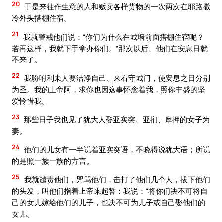
20
于是来往作生意的人和贩卖各样货物的一次两次在耶路撒
冷外头搭棚住宿。
21
我就警戒他们说：“你们为什么在城墙前面搭棚住宿呢？
若再这样，我就下手拿办你们。”那次以后、他们在安息日就
不来了。
22
我吩咐利未人要洁净自己、来看守城门，使安息之日分别
为圣。我的上帝阿，求你也因这事怀念着我，照你丰盛的坚
爱怜惜我。
23
那些日子我也见了犹大人娶亚实突、亚扪、摩押的女子为
妻。
24
他们的儿女有一半说着亚实突语，不晓得说犹大语；所说
的是照一族一族的方言。
25
我就谴责他们，咒骂他们，击打了他们几个人，拔下他们
的头发，叫他们指着上帝来起誓：我说：“将你们决不可将自
己的女儿嫁给他们的儿子，也决不可为儿子或自己娶他们的
女儿。