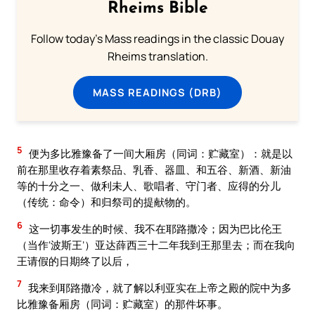
Rheims Bible
Follow today's Mass readings in the classic Douay
Rheims translation.
MASS READINGS (DRB)
5
便为多比雅豫备了一间大厢房（同词：贮藏室）：就是以
前在那里收存着素祭品、乳香、器皿、和五谷、新酒、新油
等的十分之一、做利未人、歌唱者、守门者、应得的分儿
（传统：命令）和归祭司的提献物的。
6
这一切事发生的时候、我不在耶路撒冷；因为巴比伦王
（当作‘波斯王’）亚达薛西三十二年我到王那里去；而在我向
王请假的日期终了以后，
7
我来到耶路撒冷，就了解以利亚实在上帝之殿的院中为多
比雅豫备厢房（同词：贮藏室）的那件坏事。