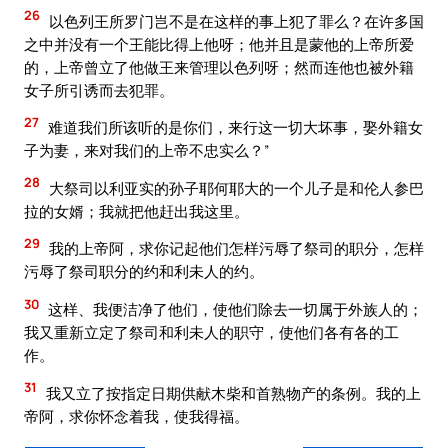
26
以色列王所罗门岂不是在这样的事上犯了罪么？在许多国
之中并没有一个王能比得上他呀；他并且是蒙他的上帝所爱
的，上帝曾立了他做王来管理以色列呀；然而连他也被外籍
女子所引诱而去犯罪。
27
难道我们所该听的是你们，来行这一切大坏事，娶外籍女
子为妻，来对我们的上帝不忠实么？”
28
大祭司以利亚实的孙子耶何耶大的一个儿子是和伦人参巴
拉的女婿；我就把他赶出我这里。
29
我的上帝阿，求你记起他们怎样污辱了祭司的职分，怎样
污辱了祭司职分的约和利未人的约。
30
这样、我便洁净了他们，使他们除去一切属于外族人的；
我又重新立定了祭司和利未人的职守，使他们各有各的工
作。
31
我又立了按指定日期供献木柴和首熟物产的条例。我的上
帝阿，求你怀念着我，使我得福。