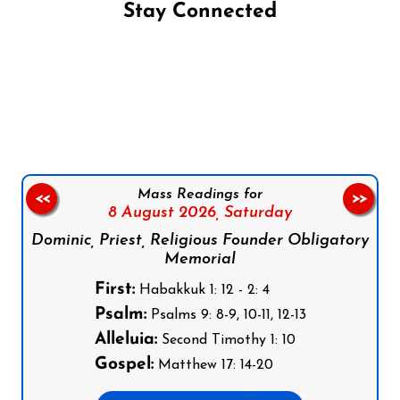
Stay Connected
Follow us on Facebook
Follow us on Instagram
Follow us on X
Subscribe to our YouTube Channel
Follow us on WhatsApp
Mass Readings for
<<
>>
8 August 2026,
Saturday
Dominic, Priest, Religious Founder Obligatory
Memorial
First:
Habakkuk 1: 12 - 2: 4
Psalm:
Psalms 9: 8-9, 10-11, 12-13
Alleluia:
Second Timothy 1: 10
Gospel:
Matthew 17: 14-20