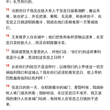
中）礼节所行的。
15
当那些日子我见在犹大有人于安息日踹着酒醡，搬运禾
堆，驮在驴上，并且把酒、葡萄、无花果、和各样担子、在
安息之日挑进耶路撒冷，我就在他们卖粮食那一天警戒他
们。
16
又有推罗人住在城中；他们把鱼和各样货物运进来，在安
息日卖给犹大人，而且在耶路撒冷卖。
17
我就谴责犹大显贵的人，对他们说：“你们行的这坏事到
底是什么事，竟渎犯这安息之日阿？
18
从前你们列祖岂不是这样行，以致我们的上帝使这一切灾
祸临到我们和这城么？现在你们还渎犯着安息日、使上帝的
烈怒越发临到以色列阿！”
19
安息日的前一天、在耶路撒冷的城门、黄昏时候，我就吩
咐人将门扇关闭着；我吩咐说、非过安息日不准开。我又派
我的僮仆人在各城门站岗，免得有人在安息之日挑担子进
来。