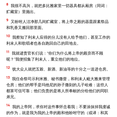
8
我很不高兴，就把多比雅家里一切器具都从厢房（同词：
贮藏室）里抛出。
9
又吩咐人洁净那几间贮藏室，将上帝之殿的器皿跟素祭品
和乳香又搬回那里面。
10
我察知了利未人应得的分儿没有人给予他们，甚至工作的
利未人和歌唱者也各自跑回自己的田地去。
11
我就谴责官长们说：“你们为什么将上帝的殿弃而不顾
呢？”我便招集了利未人，重立他们的地位。
12
犹大众人就把五榖、新酒、新油等的十分之一送进仓房。
13
我任命祭司示利米雅、秘书撒督，和利未人毗大雅来管理
仓房；他们的帮手是玛他尼的孙子撒刻的儿子哈难：这些人
都算可信可靠；他们负责的是将人所奉献的分给他们的同职
弟兄。
14
我的上帝阿，求你对这件事怀念着我；不要涂抹掉我虔诚
的作为，就是我为我的上帝的殿和他吩咐守的（或译：和其