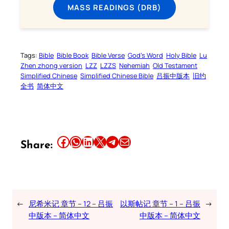
MASS READINGS (DRB)
Tags:
Bible
Bible Book
Bible Verse
God’s Word
Holy Bible
Lu
Zhen zhong version
LZZ
LZZS
Nehemiah
Old Testament
Simplified Chinese
Simplified Chinese Bible
吕振中版本
旧约
全书
简体中文
Share this article on Facebook
Share this article on WhatsApp
Share this article on LinkedIn
Share this article on X
Share this article on Telegram
Email this Article
Share:
←
尼希米记 章节 – 12 – 吕振
以斯帖记 章节 – 1 – 吕振
→
中版本 – 简体中文
中版本 – 简体中文