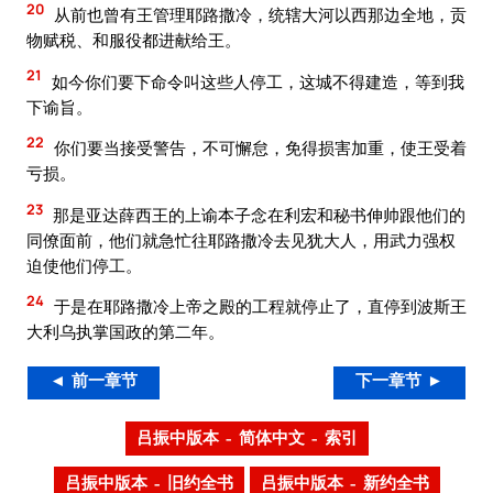
20
从前也曾有王管理耶路撒冷，统辖大河以西那边全地，贡
物赋税、和服役都进献给王。
21
如今你们要下命令叫这些人停工，这城不得建造，等到我
下谕旨。
22
你们要当接受警告，不可懈怠，免得损害加重，使王受着
亏损。
23
那是亚达薛西王的上谕本子念在利宏和秘书伸帅跟他们的
同僚面前，他们就急忙往耶路撒冷去见犹大人，用武力强权
迫使他们停工。
24
于是在耶路撒冷上帝之殿的工程就停止了，直停到波斯王
大利乌执掌国政的第二年。
◄ 前一章节
下一章节 ►
吕振中版本 – 简体中文 – 索引
吕振中版本 – 旧约全书
吕振中版本 – 新约全书