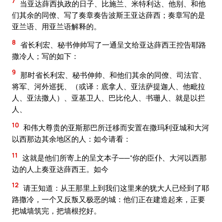
7
当亚达薛西执政的日子、比施兰、米特利达、他别、和他
们其余的同僚、写了奏章奏告波斯王亚达薛西；奏章写的是
亚兰语、用亚兰语解释的。
8
省长利宏、秘书伸帅写了一通呈文给亚达薛西王控告耶路
撒冷人；写的如下：
9
那时省长利宏、秘书伸帅、和他们其余的同僚、司法官、
将军、河外巡抚、（或译：底拿人、亚法萨提迦人、他毗拉
人、亚法撒人）、亚基卫人、巴比伦人、书珊人、就是以拦
人、
10
和伟大尊贵的亚斯那巴所迁移而安置在撒玛利亚城和大河
以西那边其余地区的人：如今请看：
11
这就是他们所寄上的呈文本子──“你的臣仆、大河以西那
边的人上奏亚达薛西王。如今
12
请王知道：从王那里上到我们这里来的犹大人已经到了耶
路撒冷，一个又反叛又极恶的城：他们正在建造起来，正要
把城墙筑完，把墙根挖好。