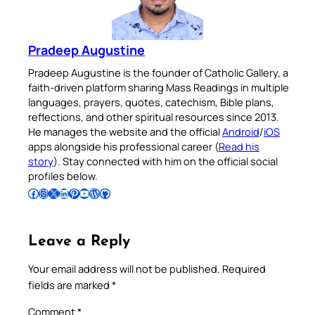
Pradeep Augustine
Pradeep Augustine is the founder of Catholic Gallery, a
faith-driven platform sharing Mass Readings in multiple
languages, prayers, quotes, catechism, Bible plans,
reflections, and other spiritual resources since 2013.
He manages the website and the official
Android
/
iOS
apps alongside his professional career (
Read his
story
). Stay connected with him on the official social
profiles below.
Follow Pradeep on Facebook
Follow Pradeep on Instagram
Follow Pradeep on X
Follow Pradeep on LinkedIn
Follow Pradeep on Pinterest
Subscribe to Pradeep’s Youtube Channel
Follow Pradeep on WordPress
Follow Pradeep on GitHub
Leave a Reply
Your email address will not be published.
Required
fields are marked
*
Comment
*