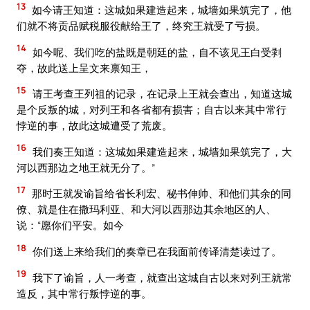
13
如今请王知道：这城如果建造起来，城墙如果筑完了，他
们就不将贡品赋税服役献给王了，终究王就受了亏损。
14
如今呢、我们吃的盐既是朝廷的盐，自不该见王白受剥
夺，故此送上呈文来禀知王，
15
请王考查王列祖的记录，在记录上王就会查出，知道这城
是个反叛的城，对列王和各省都有损害；自古以来其中常行
悖逆的事，故此这城遭受了荒废。
16
我们奏王知道：这城如果建造起来，城墙如果筑完了，大
河以西那边之地王就无分了。”
17
那时王就发谕旨给省长利宏、秘书伸帅、和他们其余的同
僚、就是住在撒玛利亚、和大河以西那边其余地区的人、
说：“愿你们平安。如今
18
你们送上来给我们的奏章已在我面前传译清楚读过了。
19
我下了谕旨，人一考查，就查出这城自古以来对列王就常
造反，其中常行叛悖逆的事。