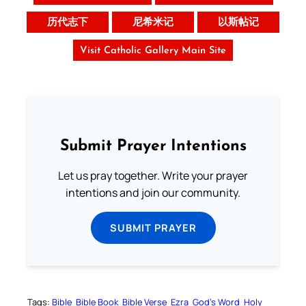
历代志下
尼希米记
以斯帖记
Visit Catholic Gallery Main Site
Submit Prayer Intentions
Let us pray together. Write your prayer
intentions and join our community.
SUBMIT PRAYER
Tags:
Bible
Bible Book
Bible Verse
Ezra
God’s Word
Holy