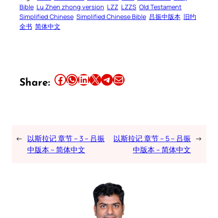
Bible
Lu Zhen zhong version
LZZ
LZZS
Old Testament
Simplified Chinese
Simplified Chinese Bible
吕振中版本
旧约
全书
简体中文
Share this article on Facebook
Share this article on WhatsApp
Share this article on LinkedIn
Share this article on X
Share this article on Telegram
Email this Article
Share:
←
以斯拉记 章节 – 3 – 吕振
以斯拉记 章节 – 5 – 吕振
→
中版本 – 简体中文
中版本 – 简体中文