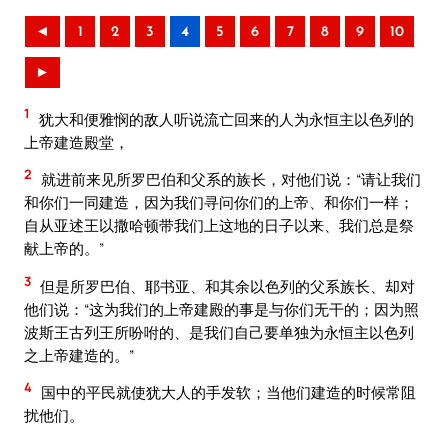
◄
1
2
3
4
5
6
7
8
9
10
►
1
犹大和便雅悯的敌人听说流亡回来的人为永恒主以色列的
上帝建造殿堂，
2
就进前来见所罗巴伯和父系的族长，对他们说：“请让我们
和你们一同建造，因为我们寻问你们的上帝、和你们一样；
自从亚述王以撒哈顿带我们上这地的日子以来、我们总是祭
献上帝的。”
3
但是所罗巴伯、耶书亚、和其余以色列的父系族长、却对
他们说：“这为我们的上帝建殿的事是与你们无干的；因为照
波斯王古列王所吩咐的、是我们自己要单独为永恒主以色列
之上帝建造的。”
4
国中的平民就使犹大人的手发软；当他们建造的时候常阻
扰他们。