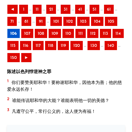
..
..
..
..
..
..
..
◄
1
11
21
31
41
51
61
..
..
..
71
81
91
101
102
103
104
105
106
107
108
109
110
111
112
113
114
..
..
..
115
116
117
118
119
120
130
140
150
►
陈述以色列悖逆神之罪
1
你们要赞美耶和华！要称谢耶和华，因他本为善；他的慈
爱永远长存！
2
谁能传说耶和华的大能？谁能表明他一切的美德？
3
凡遵守公平，常行公义的，这人便为有福！