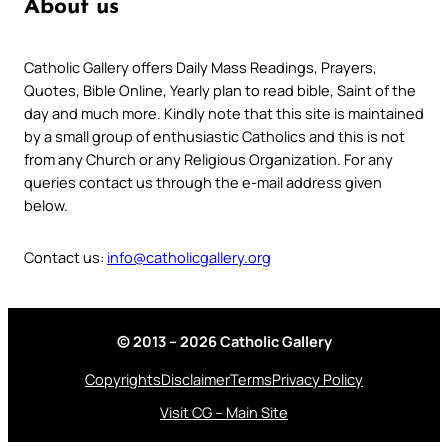
About us
Catholic Gallery offers Daily Mass Readings, Prayers,
Quotes, Bible Online, Yearly plan to read bible, Saint of the
day and much more. Kindly note that this site is maintained
by a small group of enthusiastic Catholics and this is not
from any Church or any Religious Organization. For any
queries contact us through the e-mail address given
below.
Contact us:
info@catholicgallery.org
© 2013 – 2026 Catholic Gallery
Copyrights
Disclaimer
Terms
Privacy Policy
Visit CG – Main Site