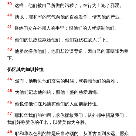
39
这样，他们被自己所做的污秽了，在行为上犯了邪淫。
40
所以，耶和华的怒气向他的百姓发作，憎恶他的产业，
41
将他们交在外邦人的手里；恨他们的人就辖制他们。
42
他们的仇敌也欺压他们，他们就伏在敌人手下。
43
他屡次搭救他们，他们却设谋背逆，因自己的罪孽降为卑
下。
仍忆其约加以怜恤
44
然而，他听见他们哀告的时候，就眷顾他们的急难，
45
为他们记念他的约，照他丰盛的慈爱后悔。
46
他也使他们在凡掳掠他们的人面前蒙怜恤。
47
耶和华我们的神啊，求你拯救我们，从外邦中招聚我们，
我们好称赞你的圣名，以赞美你为夸胜。
48
耶和华以色列的神是应当称颂的，从亘古直到永远。愿众