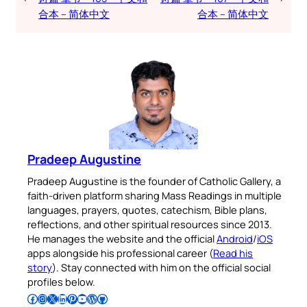
合本 – 简体中文
合本 – 简体中文
Pradeep Augustine
Pradeep Augustine is the founder of Catholic Gallery, a
faith-driven platform sharing Mass Readings in multiple
languages, prayers, quotes, catechism, Bible plans,
reflections, and other spiritual resources since 2013.
He manages the website and the official
Android
/
iOS
apps alongside his professional career (
Read his
story
). Stay connected with him on the official social
profiles below.
Follow Pradeep on Facebook
Follow Pradeep on Instagram
Follow Pradeep on X
Follow Pradeep on LinkedIn
Follow Pradeep on Pinterest
Subscribe to Pradeep’s Youtube Channel
Follow Pradeep on WordPress
Follow Pradeep on GitHub