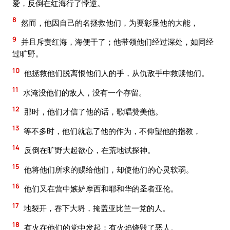
爱，反倒在红海行了悖逆。
8
然而，他因自己的名拯救他们，为要彰显他的大能，
9
并且斥责红海，海便干了；他带领他们经过深处，如同经
过旷野。
10
他拯救他们脱离恨他们人的手，从仇敌手中救赎他们。
11
水淹没他们的敌人，没有一个存留。
12
那时，他们才信了他的话，歌唱赞美他。
13
等不多时，他们就忘了他的作为，不仰望他的指教，
14
反倒在旷野大起欲心，在荒地试探神。
15
他将他们所求的赐给他们，却使他们的心灵软弱。
16
他们又在营中嫉妒摩西和耶和华的圣者亚伦。
17
地裂开，吞下大坍，掩盖亚比兰一党的人。
18
有火在他们的党中发起；有火焰烧毁了恶人。