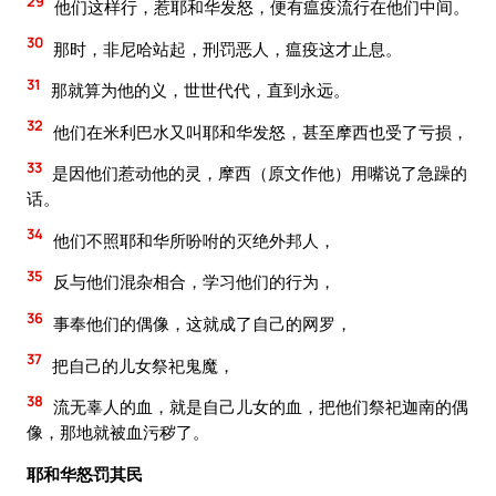
29
他们这样行，惹耶和华发怒，便有瘟疫流行在他们中间。
30
那时，非尼哈站起，刑罚恶人，瘟疫这才止息。
31
那就算为他的义，世世代代，直到永远。
32
他们在米利巴水又叫耶和华发怒，甚至摩西也受了亏损，
33
是因他们惹动他的灵，摩西（原文作他）用嘴说了急躁的
话。
34
他们不照耶和华所吩咐的灭绝外邦人，
35
反与他们混杂相合，学习他们的行为，
36
事奉他们的偶像，这就成了自己的网罗，
37
把自己的儿女祭祀鬼魔，
38
流无辜人的血，就是自己儿女的血，把他们祭祀迦南的偶
像，那地就被血污秽了。
耶和华怒罚其民