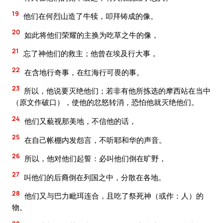
19
他们在何烈山造了牛犊，叩拜铸成的像。
20
如此将他们荣耀的主换为吃草之牛的像，
21
忘了神他们的救主；他曾在埃及行大事，
22
在含地行奇事，在红海行可畏的事。
23
所以，他说要灭绝他们；若非有他所拣选的摩西站在当中
（原文作破口），使他的忿怒转消，恐怕他就灭绝他们。
24
他们又藐视那美地，不信他的话，
25
在自己帐棚内发怨言，不听耶和华的声音。
26
所以，他对他们起誓：必叫他们倒在旷野，
27
叫他们的后裔倒在列国之中，分散在各地。
28
他们又与巴力毗珥连合，且吃了祭死神（或作：人）的
物。