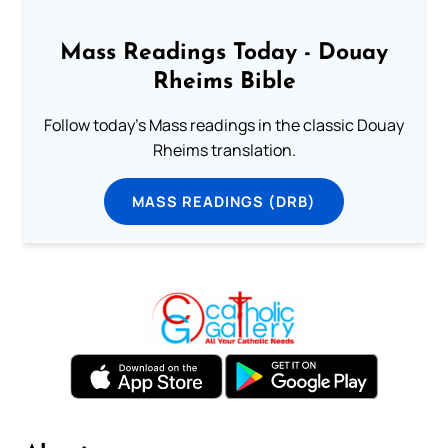
Mass Readings Today - Douay
Rheims Bible
Follow today's Mass readings in the classic Douay
Rheims translation.
MASS READINGS (DRB)