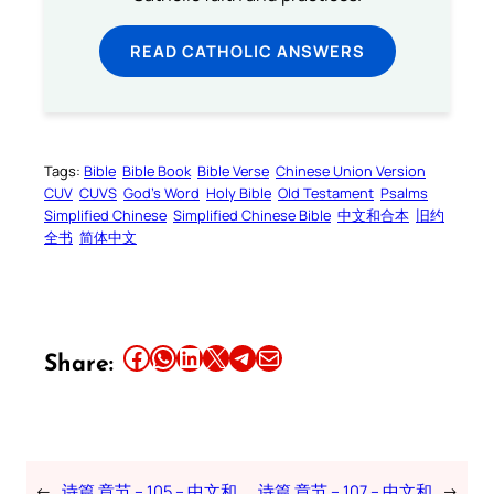
READ CATHOLIC ANSWERS
Tags:
Bible
Bible Book
Bible Verse
Chinese Union Version
CUV
CUVS
God’s Word
Holy Bible
Old Testament
Psalms
Simplified Chinese
Simplified Chinese Bible
中文和合本
旧约
全书
简体中文
Share this article on Facebook
Share this article on WhatsApp
Share this article on LinkedIn
Share this article on X
Share this article on Telegram
Email this Article
Share:
←
诗篇 章节 – 105 – 中文和
诗篇 章节 – 107 – 中文和
→