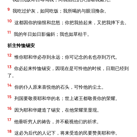
9
我吃过炉灰，如同吃饭；我所喝的与眼泪搀杂。
10
这都因你的恼恨和忿怒；你把我拾起来，又把我摔下去。
11
我的年日如日影偏斜；我也如草枯干。
祈主怜恤锡安
12
惟你耶和华必存到永远；你可记念的名也存到万代。
13
你必起来怜恤锡安，因现在是可怜他的时候，日期已经到
了。
14
你的仆人原来喜悦他的石头，可怜他的尘土。
15
列国要敬畏耶和华的名；世上诸王都敬畏你的荣耀。
16
因为耶和华建造了锡安，在他荣耀里显现。
17
他垂听穷人的祷告，并不藐视他们的祈求。
18
这必为后代的人记下，将来受造的民要赞美耶和华。