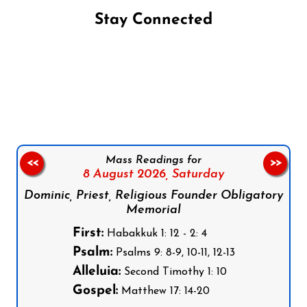
Stay Connected
Follow us on Facebook
Follow us on Instagram
Follow us on X
Subscribe to our YouTube Channel
Follow us on WhatsApp
Mass Readings for
<<
>>
8 August 2026,
Saturday
Dominic, Priest, Religious Founder Obligatory
Memorial
First:
Habakkuk 1: 12 - 2: 4
Psalm:
Psalms 9: 8-9, 10-11, 12-13
Alleluia:
Second Timothy 1: 10
Gospel:
Matthew 17: 14-20