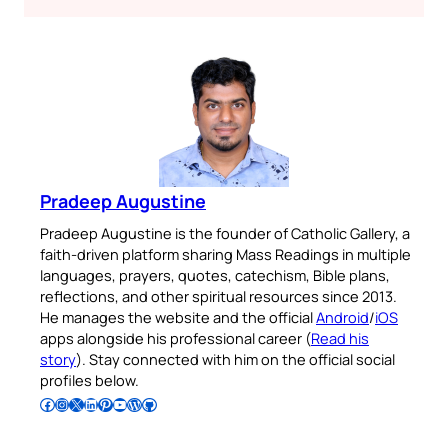
Pradeep Augustine
Pradeep Augustine is the founder of Catholic Gallery, a
faith-driven platform sharing Mass Readings in multiple
languages, prayers, quotes, catechism, Bible plans,
reflections, and other spiritual resources since 2013.
He manages the website and the official
Android
/
iOS
apps alongside his professional career (
Read his
story
). Stay connected with him on the official social
profiles below.
Follow Pradeep on Facebook
Follow Pradeep on Instagram
Follow Pradeep on X
Follow Pradeep on LinkedIn
Follow Pradeep on Pinterest
Subscribe to Pradeep’s Youtube Channel
Follow Pradeep on WordPress
Follow Pradeep on GitHub