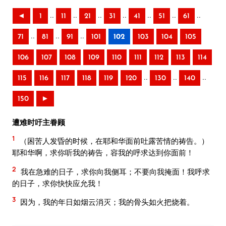
..
..
..
..
..
..
..
◄
1
11
21
31
41
51
61
..
..
..
71
81
91
101
102
103
104
105
106
107
108
109
110
111
112
113
114
..
..
..
115
116
117
118
119
120
130
140
150
►
遭难时吁主眷顾
1
（困苦人发昏的时候，在耶和华面前吐露苦情的祷告。）
耶和华啊，求你听我的祷告，容我的呼求达到你面前！
2
我在急难的日子，求你向我侧耳；不要向我掩面！我呼求
的日子，求你快快应允我！
3
因为，我的年日如烟云消灭；我的骨头如火把烧着。