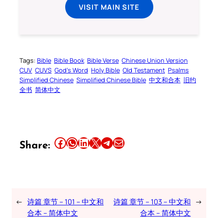
VISIT MAIN SITE
Tags:
Bible
Bible Book
Bible Verse
Chinese Union Version
CUV
CUVS
God’s Word
Holy Bible
Old Testament
Psalms
Simplified Chinese
Simplified Chinese Bible
中文和合本
旧约
全书
简体中文
Share this article on Facebook
Share this article on WhatsApp
Share this article on LinkedIn
Share this article on X
Share this article on Telegram
Email this Article
Share:
←
诗篇 章节 – 101 – 中文和
诗篇 章节 – 103 – 中文和
→
合本 – 简体中文
合本 – 简体中文