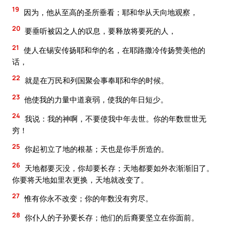
19
因为，他从至高的圣所垂看；耶和华从天向地观察，
20
要垂听被囚之人的叹息，要释放将要死的人，
21
使人在锡安传扬耶和华的名，在耶路撒冷传扬赞美他的
话，
22
就是在万民和列国聚会事奉耶和华的时候。
23
他使我的力量中道衰弱，使我的年日短少。
24
我说：我的神啊，不要使我中年去世。你的年数世世无
穷！
25
你起初立了地的根基；天也是你手所造的。
26
天地都要灭没，你却要长存；天地都要如外衣渐渐旧了。
你要将天地如里衣更换，天地就改变了。
27
惟有你永不改变；你的年数没有穷尽。
28
你仆人的子孙要长存；他们的后裔要坚立在你面前。