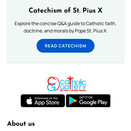
Catechism of St. Pius X
Explore the concise Q&A guide to Catholic faith,
doctrine, and morals by Pope St. Pius X.
READ CATECHISM
About us