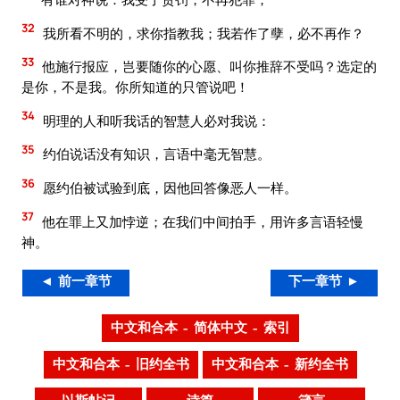
32
我所看不明的，求你指教我；我若作了孽，必不再作？
33
他施行报应，岂要随你的心愿、叫你推辞不受吗？选定的
是你，不是我。你所知道的只管说吧！
34
明理的人和听我话的智慧人必对我说：
35
约伯说话没有知识，言语中毫无智慧。
36
愿约伯被试验到底，因他回答像恶人一样。
37
他在罪上又加悖逆；在我们中间拍手，用许多言语轻慢
神。
◄ 前一章节
下一章节 ►
中文和合本 – 简体中文 – 索引
中文和合本 – 旧约全书
中文和合本 – 新约全书