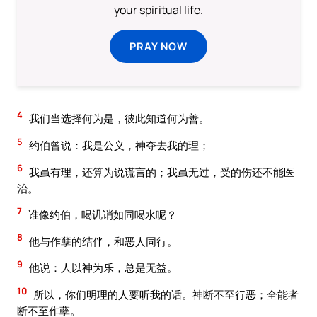
your spiritual life.
PRAY NOW
4
我们当选择何为是，彼此知道何为善。
5
约伯曾说：我是公义，神夺去我的理；
6
我虽有理，还算为说谎言的；我虽无过，受的伤还不能医
治。
7
谁像约伯，喝讥诮如同喝水呢？
8
他与作孽的结伴，和恶人同行。
9
他说：人以神为乐，总是无益。
10
所以，你们明理的人要听我的话。神断不至行恶；全能者
断不至作孽。