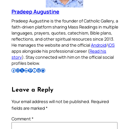
Pradeep Augustine
Pradeep Augustine is the founder of Catholic Gallery, a
faith-driven platform sharing Mass Readings in multiple
languages, prayers, quotes, catechism, Bible plans,
reflections, and other spiritual resources since 2013.
He manages the website and the official
Android
/
iOS
apps alongside his professional career (
Read his
story
). Stay connected with him on the official social
profiles below.
Follow Pradeep on Facebook
Follow Pradeep on Instagram
Follow Pradeep on X
Follow Pradeep on LinkedIn
Follow Pradeep on Pinterest
Subscribe to Pradeep’s Youtube Channel
Follow Pradeep on WordPress
Follow Pradeep on GitHub
Leave a Reply
Your email address will not be published.
Required
fields are marked
*
Comment
*