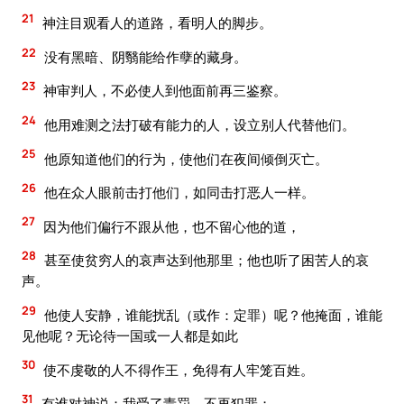
21
神注目观看人的道路，看明人的脚步。
22
没有黑暗、阴翳能给作孽的藏身。
23
神审判人，不必使人到他面前再三鉴察。
24
他用难测之法打破有能力的人，设立别人代替他们。
25
他原知道他们的行为，使他们在夜间倾倒灭亡。
26
他在众人眼前击打他们，如同击打恶人一样。
27
因为他们偏行不跟从他，也不留心他的道，
28
甚至使贫穷人的哀声达到他那里；他也听了困苦人的哀
声。
29
他使人安静，谁能扰乱（或作：定罪）呢？他掩面，谁能
见他呢？无论待一国或一人都是如此
30
使不虔敬的人不得作王，免得有人牢笼百姓。
31
有谁对神说：我受了责罚，不再犯罪；