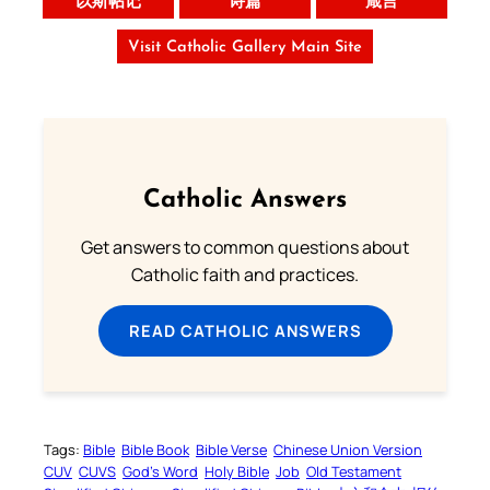
以斯帖记
诗篇
箴言
Visit Catholic Gallery Main Site
Catholic Answers
Get answers to common questions about
Catholic faith and practices.
READ CATHOLIC ANSWERS
Tags:
Bible
Bible Book
Bible Verse
Chinese Union Version
CUV
CUVS
God’s Word
Holy Bible
Job
Old Testament