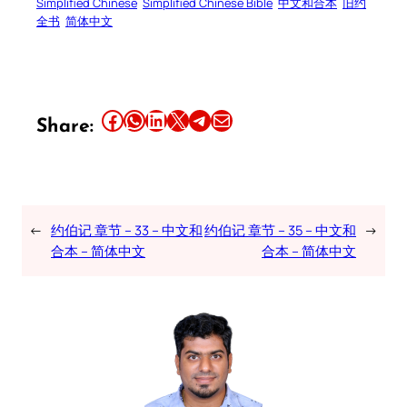
Simplified Chinese
Simplified Chinese Bible
中文和合本
旧约
全书
简体中文
Share this article on Facebook
Share this article on WhatsApp
Share this article on LinkedIn
Share this article on X
Share this article on Telegram
Email this Article
Share:
←
约伯记 章节 – 33 – 中文和
约伯记 章节 – 35 – 中文和
→
合本 – 简体中文
合本 – 简体中文