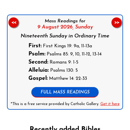
Mass Readings for
<<
>>
9 August 2026,
Sunday
Nineteenth Sunday in Ordinary Time
First:
First Kings 19: 9a, 11-13a
Psalm:
Psalms 85: 9, 10, 11-12, 13-14
Second:
Romans 9: 1-5
Alleluia:
Psalms 130: 5
Gospel:
Matthew 14: 22-33
FULL MASS READINGS
*This is a free service provided by Catholic Gallery.
Get it here
Recently added Bibles