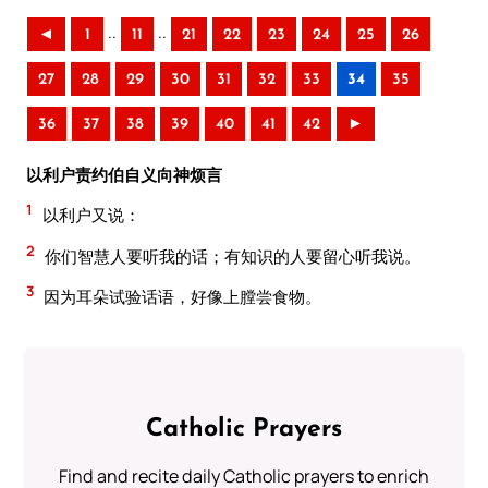
..
..
◄
1
11
21
22
23
24
25
26
27
28
29
30
31
32
33
34
35
36
37
38
39
40
41
42
►
以利户责约伯自义向神烦言
1
以利户又说：
2
你们智慧人要听我的话；有知识的人要留心听我说。
3
因为耳朵试验话语，好像上膛尝食物。
Catholic Prayers
Find and recite daily Catholic prayers to enrich