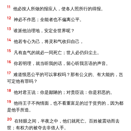
11
他必按人所做的报应人，使各人照所行的得报。
12
神必不作恶；全能者也不偏离公平。
13
谁派他治理地，安定全世界呢？
14
他若专心为己，将灵和气收归自己，
15
凡有血气的就必一同死亡；世人必仍归尘土。
16
你若明理，就当听我的话，留心听我言语的声音。
17
难道恨恶公平的可以掌权吗？那有公义的、有大能的，岂
可定他有罪吗？
18
他对君王说：你是鄙陋的；对贵臣说：你是邪恶的。
19
他待王子不徇情面，也不看重富足的过于贫穷的，因为都
是他手所造。
20
在转眼之间，半夜之中，他们就死亡。百姓被震动而去
世；有权力的被夺去非借人手。