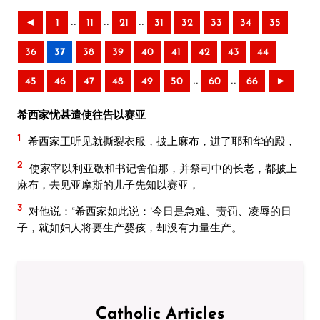
..
..
..
◄
1
11
21
31
32
33
34
35
36
37
38
39
40
41
42
43
44
..
..
45
46
47
48
49
50
60
66
►
希西家忧甚遣使往告以赛亚
1
希西家王听见就撕裂衣服，披上麻布，进了耶和华的殿，
2
使家宰以利亚敬和书记舍伯那，并祭司中的长老，都披上
麻布，去见亚摩斯的儿子先知以赛亚，
3
对他说：“希西家如此说：‘今日是急难、责罚、凌辱的日
子，就如妇人将要生产婴孩，却没有力量生产。
Catholic Articles