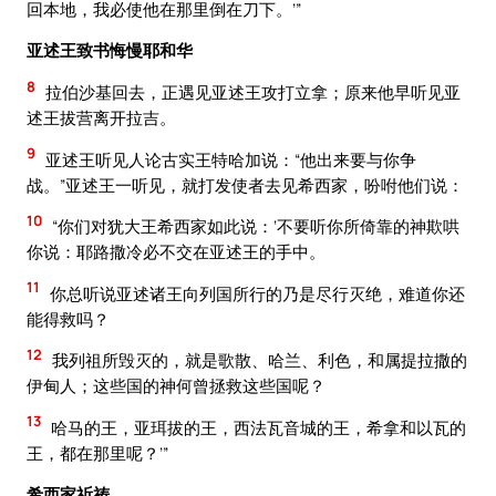
回本地，我必使他在那里倒在刀下。’”
亚述王致书悔慢耶和华
8
拉伯沙基回去，正遇见亚述王攻打立拿；原来他早听见亚
述王拔营离开拉吉。
9
亚述王听见人论古实王特哈加说：“他出来要与你争
战。”亚述王一听见，就打发使者去见希西家，吩咐他们说：
10
“你们对犹大王希西家如此说：‘不要听你所倚靠的神欺哄
你说：耶路撒冷必不交在亚述王的手中。
11
你总听说亚述诸王向列国所行的乃是尽行灭绝，难道你还
能得救吗？
12
我列祖所毁灭的，就是歌散、哈兰、利色，和属提拉撒的
伊甸人；这些国的神何曾拯救这些国呢？
13
哈马的王，亚珥拔的王，西法瓦音城的王，希拿和以瓦的
王，都在那里呢？’”
希西家祈祷