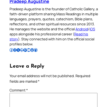
Pradeep Augustine
Pradeep Augustine is the founder of Catholic Gallery, a
faith-driven platform sharing Mass Readings in multiple
languages, prayers, quotes, catechism, Bible plans,
reflections, and other spiritual resources since 2013.
He manages the website and the official
Android
/
iOS
apps alongside his professional career (
Read his
story
). Stay connected with him on the official social
profiles below.
Follow Pradeep on Facebook
Follow Pradeep on Instagram
Follow Pradeep on X
Follow Pradeep on LinkedIn
Follow Pradeep on Pinterest
Subscribe to Pradeep’s Youtube Channel
Follow Pradeep on WordPress
Follow Pradeep on GitHub
Leave a Reply
Your email address will not be published.
Required
fields are marked
*
Comment
*