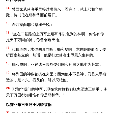
14
希西家从使者手里接过书信来，看完了，就上耶和华的
殿，将书信在耶和华面前展开。
15
希西家向耶和华祷告说：
16
“坐在二基路伯上万军之耶和华以色列的神啊，你惟有你
是天下万国的神，你曾创造天地。
17
耶和华啊，求你侧耳而听；耶和华啊，求你睁眼而看，要
听西拿基立的一切话，他是打发使者来辱骂永生神的。
18
耶和华啊，亚述诸王果然使列国和列国之地变为荒凉，
19
将列国的神像都扔在火里；因为他本不是神，乃是人手所
造的，是木头、石头的，所以灭绝他。
20
耶和华我们的神啊，现在求你救我们脱离亚述王的手，使
天下万国都知道惟有你是耶和华。”
以赛亚豫言亚述王因骄致祸
21