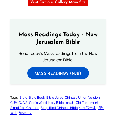
Visit Catholic Gallery Main Site
Mass Readings Today - New
Jerusalem Bible
Read today's Mass readings from the New
Jerusalem Bible.
MASS READINGS (NJB)
Tags:
Bible
Bible Book
Bible Verse
Chinese Union Version
CUV
CUVS
God’s Word
Holy Bible
Isaiah
Old Testament
Simplified Chinese
Simplified Chinese Bible
中文和合本
旧约
全书
简体中文