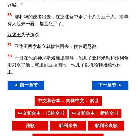
这城。”
36
耶和华的使者出去，在亚述营中杀了十八万五千人。清早
有人起来一看，都是死尸了。
亚述王为子所杀
37
亚述王西拿基立就拔营回去，住在尼尼微。
38
一日在他的神尼斯洛庙里叩拜，他儿子亚得米勒和沙利色
用刀杀了他，就逃到亚拉腊地。他儿子以撒哈顿接续他作
王。
◄ 前一章节
下一章节 ►
中文和合本 – 简体中文 – 索引
中文和合本 – 旧约全书
中文和合本 – 新约全书
雅歌
耶利米书
耶利米哀歌