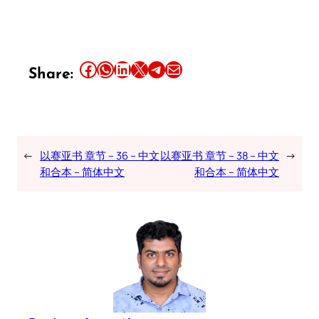
Share this article on Facebook
Share this article on WhatsApp
Share this article on LinkedIn
Share this article on X
Share this article on Telegram
Email this Article
Share:
←
以赛亚书 章节 – 36 – 中文
以赛亚书 章节 – 38 – 中文
→
和合本 – 简体中文
和合本 – 简体中文