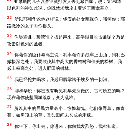
亚摩斯的儿子以赛亚就打发人去见希西家，说：“耶和华
以色列的神如此说，你既然求我攻击亚述王西拿基立，
22
所以耶和华论他这样说：锡安的处女藐视你，嗤笑你；耶
路撒冷的女子向你摇头。
23
你辱骂谁，亵渎谁？扬起声来，高举眼目攻击谁呢？乃是
攻击以色列的圣者。
24
你藉你的臣仆辱骂主说：我率领许多战车上山顶，到利巴
嫩极深之处；我要砍伐其中高大的香柏树和佳美的松树。我
必上极高之处，进入肥田的树林。
25
我已经挖井喝水；我必用脚掌踏干埃及的一切河。
26
耶和华说：你岂没有听见我早先所做的、古时所立的吗？
现在藉你使坚固城荒废，变为乱堆。
27
所以其中的居民力量甚小，惊惶羞愧。他们像野草，像青
菜，如房顶上的草，又如田间未长成的禾稼。
28
你坐下，你出去，你进来，你向我发烈怒，我都知道。