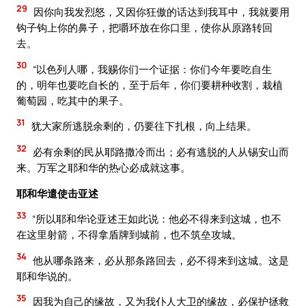
29
因你向我发烈怒，又因你狂傲的话达到我耳中，我就要用
钩子钩上你的鼻子，把嚼环放在你口里，使你从原路转回
去。
30
“以色列人哪，我赐你们一个证据：你们今年要吃自生
的，明年也要吃自长的，至于后年，你们要耕种收割，栽植
葡萄园，吃其中的果子。
31
犹大家所逃脱余剩的，仍要往下扎根，向上结果。
32
必有余剩的民从耶路撒冷而出；必有逃脱的人从锡安山而
来。万军之耶和华的热心必成就这事。
耶和华遣使击亚述
33
“所以耶和华论亚述王如此说：他必不得来到这城，也不
在这里射箭，不得拿盾牌到城前，也不筑垒攻城。
34
他从哪条路来，必从那条路回去，必不得来到这城。这是
耶和华说的。
35
因我为自己的缘故，又为我仆人大卫的缘故，必保护拯救