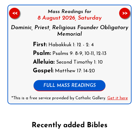
Mass Readings for
<<
>>
8 August 2026,
Saturday
Dominic, Priest, Religious Founder Obligatory
Memorial
First:
Habakkuk 1: 12 - 2: 4
Psalm:
Psalms 9: 8-9, 10-11, 12-13
Alleluia:
Second Timothy 1: 10
Gospel:
Matthew 17: 14-20
FULL MASS READINGS
*This is a free service provided by Catholic Gallery.
Get it here
Recently added Bibles