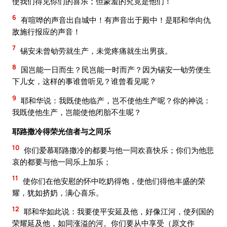
使我们得见你们的喜乐；但蒙羞的究竟是他们！
6
有喧哗的声音出自城中！有声音出于殿中！是耶和华向仇
敌施行报应的声音！
7
锡安未曾劬劳就生产，未觉疼痛就生出男孩。
8
国岂能一日而生？民岂能一时而产？因为锡安一劬劳便生
下儿女，这样的事谁曾听见？谁曾看见呢？
9
耶和华说：我既使他临产，岂不使他生产呢？你的神说：
我既使他生产，岂能使他闭胎不生呢？
耶路撒冷得荣光信者与之同乐
10
你们爱慕耶路撒冷的都要与他一同欢喜快乐；你们为他悲
哀的都要与他一同乐上加乐；
11
使你们在他安慰的怀中吃奶得饱，使他们得他丰盛的荣
耀，犹如挤奶，满心喜乐。
12
耶和华如此说：我要使平安延及他，好像江河，使列国的
荣耀延及他，如同涨溢的河。你们要从中享受（原文作