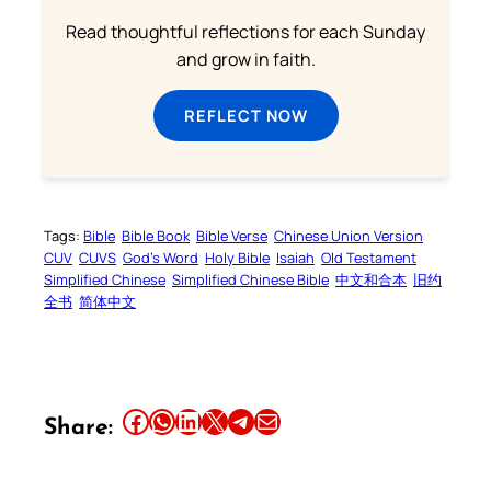
Read thoughtful reflections for each Sunday
and grow in faith.
REFLECT NOW
Tags:
Bible
Bible Book
Bible Verse
Chinese Union Version
CUV
CUVS
God’s Word
Holy Bible
Isaiah
Old Testament
Simplified Chinese
Simplified Chinese Bible
中文和合本
旧约
全书
简体中文
Share this article on Facebook
Share this article on WhatsApp
Share this article on LinkedIn
Share this article on X
Share this article on Telegram
Email this Article
Share: