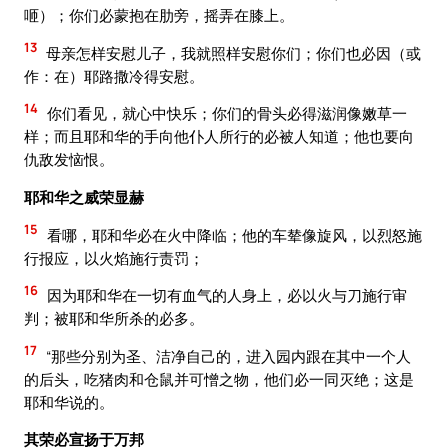
咂）；你们必蒙抱在肋旁，摇弄在膝上。
13
母亲怎样安慰儿子，我就照样安慰你们；你们也必因（或
作：在）耶路撒冷得安慰。
14
你们看见，就心中快乐；你们的骨头必得滋润像嫩草一
样；而且耶和华的手向他仆人所行的必被人知道；他也要向
仇敌发恼恨。
耶和华之威荣显赫
15
看哪，耶和华必在火中降临；他的车辇像旋风，以烈怒施
行报应，以火焰施行责罚；
16
因为耶和华在一切有血气的人身上，必以火与刀施行审
判；被耶和华所杀的必多。
17
“那些分别为圣、洁净自己的，进入园内跟在其中一个人
的后头，吃猪肉和仓鼠并可憎之物，他们必一同灭绝；这是
耶和华说的。
其荣必宣扬于万邦