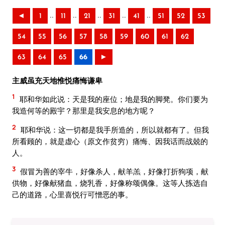
..
..
..
..
..
◄
1
11
21
31
41
51
52
53
54
55
56
57
58
59
60
61
62
63
64
65
66
►
主威虽充天地惟悦痛悔谦卑
1
耶和华如此说：天是我的座位；地是我的脚凳。你们要为
我造何等的殿宇？那里是我安息的地方呢？
2
耶和华说：这一切都是我手所造的，所以就都有了。但我
所看顾的，就是虚心（原文作贫穷）痛悔、因我话而战兢的
人。
3
假冒为善的宰牛，好像杀人，献羊羔，好像打折狗项，献
供物，好像献猪血，烧乳香，好像称颂偶像。这等人拣选自
己的道路，心里喜悦行可憎恶的事。