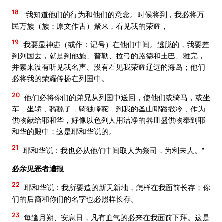
18
“我知道他们的行为和他们的意念。时候将到，我必将万
民万族（族：原文作舌）聚来，看见我的荣耀，
19
我要显神迹（或作：记号）在他们中间。逃脱的，我要差
到列国去，就是到他施、普勒、拉弓的路德和土巴、雅完，
并素来没有听见我名声、没有看见我荣耀辽远的海岛；他们
必将我的荣耀传扬在列国中。
20
他们必将你们的弟兄从列国中送回，使他们或骑马，或坐
车，坐轿，骑骡子，骑独峰驼，到我的圣山耶路撒冷，作为
供物献给耶和华，好像以色列人用洁净的器皿盛供物奉到耶
和华的殿中；这是耶和华说的。
21
耶和华说：我也必从他们中间取人为祭司，为利未人。”
必亲见恶者遭报
22
耶和华说：我所要造的新天新地，怎样在我面前长存；你
们的后裔和你们的名字也必照样长存。
23
每逢月朔、安息日，凡有血气的必来在我面前下拜。这是