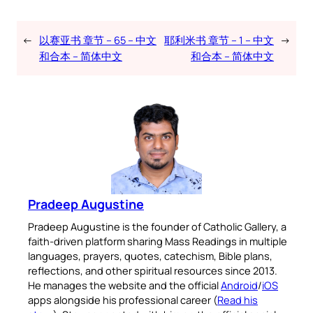
←
以赛亚书 章节 – 65 – 中文
耶利米书 章节 – 1 – 中文
→
和合本 – 简体中文
和合本 – 简体中文
Pradeep Augustine
Pradeep Augustine is the founder of Catholic Gallery, a
faith-driven platform sharing Mass Readings in multiple
languages, prayers, quotes, catechism, Bible plans,
reflections, and other spiritual resources since 2013.
He manages the website and the official
Android
/
iOS
apps alongside his professional career (
Read his