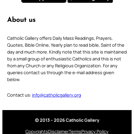
About us
Catholic Gallery offers Daily Mass Readings, Prayers,
Quotes, Bible Online, Yearly plan to read bible, Saint of the
day and much more. Kindly note that this site is maintained
by a small group of enthusiastic Catholics and this is not
from any Church or any Religious Organization. For any
queries contact us through the e-mail address given
below.
Contact us:
info@catholicgallery.org
© 2013 – 2026 Catholic Gallery
Copyrights
Disclaimer
Terms
Privacy Policy