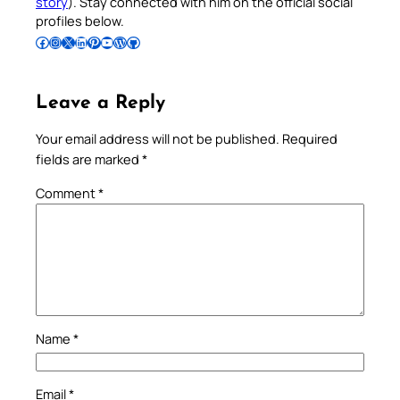
story
). Stay connected with him on the official social
profiles below.
Follow Pradeep on Facebook
Follow Pradeep on Instagram
Follow Pradeep on X
Follow Pradeep on LinkedIn
Follow Pradeep on Pinterest
Subscribe to Pradeep’s Youtube Channel
Follow Pradeep on WordPress
Follow Pradeep on GitHub
Leave a Reply
Your email address will not be published.
Required
fields are marked
*
Comment
*
Name
*
Email
*