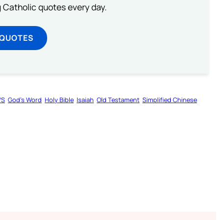
ng Catholic quotes every day.
 QUOTES
VS
God’s Word
Holy Bible
Isaiah
Old Testament
Simplified Chinese