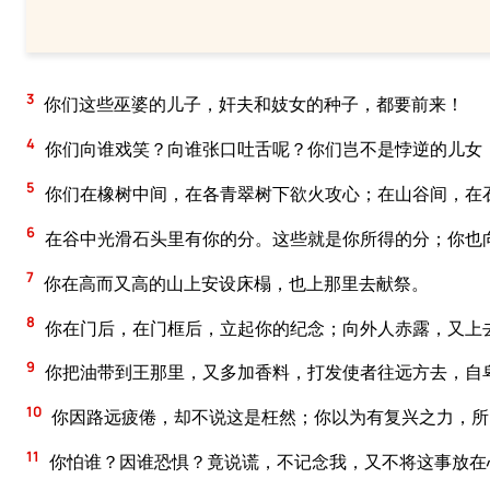
3
你们这些巫婆的儿子，奸夫和妓女的种子，都要前来！
4
你们向谁戏笑？向谁张口吐舌呢？你们岂不是悖逆的儿女
5
你们在橡树中间，在各青翠树下欲火攻心；在山谷间，在
6
在谷中光滑石头里有你的分。这些就是你所得的分；你也
7
你在高而又高的山上安设床榻，也上那里去献祭。
8
你在门后，在门框后，立起你的纪念；向外人赤露，又上
9
你把油带到王那里，又多加香料，打发使者往远方去，自
10
你因路远疲倦，却不说这是枉然；你以为有复兴之力，所
11
你怕谁？因谁恐惧？竟说谎，不记念我，又不将这事放在