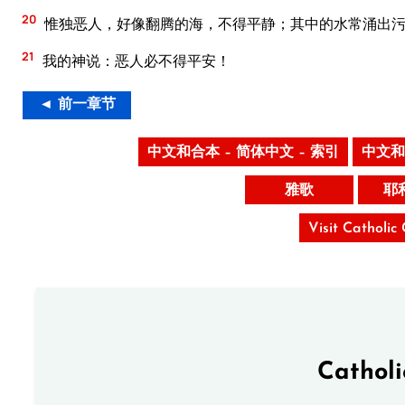
20
惟独恶人，好像翻腾的海，不得平静；其中的水常涌出
21
我的神说：恶人必不得平安！
◄ 前一章节
中文和合本 – 简体中文 – 索引
中文和
雅歌
耶
Visit Catholic
Cathol