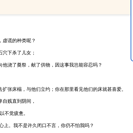
，虚谎的种类呢？
石穴下杀了儿女；
向他浇了奠祭，献了供物，因这事我岂能容忍吗？
去扩张床榻，与他们立约；你在那里看见他们的床就甚喜爱。
卑自贱直到阴间，
以不觉疲惫。
心上。我不是许久闭口不言，你仍不怕我吗？