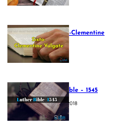
The Sixto-Clementine
Vulgate
July 12, 2025
Luther Bible – 1545
October 17, 2018