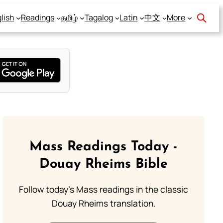
lish
Readings
தமிழ்
Tagalog
Latin
中文
More
Mass Readings Today -
Douay Rheims Bible
Follow today's Mass readings in the classic
Douay Rheims translation.