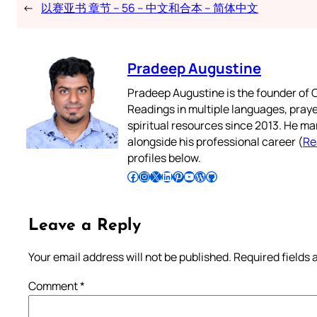
←
以赛亚书 章节 – 56 – 中文和合本 – 简体中文
Pradeep Augustine
Pradeep Augustine is the founder of C
Readings in multiple languages, praye
spiritual resources since 2013. He ma
alongside his professional career (
Re
profiles below.
Follow Pradeep on Facebook
Follow Pradeep on Instagram
Follow Pradeep on X
Follow Pradeep on LinkedIn
Follow Pradeep on Pinterest
Subscribe to Pradeep’s Youtube Channel
Follow Pradeep on WordPress
Follow Pradeep on GitHub
Leave a Reply
Your email address will not be published.
Required fields
Comment
*