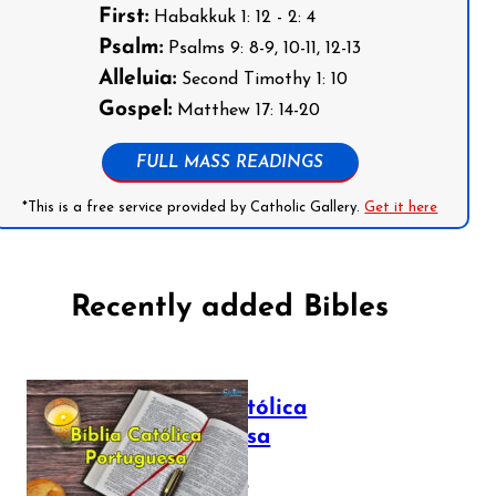
First:
Habakkuk 1: 12 - 2: 4
Psalm:
Psalms 9: 8-9, 10-11, 12-13
Alleluia:
Second Timothy 1: 10
Gospel:
Matthew 17: 14-20
FULL MASS READINGS
*This is a free service provided by Catholic Gallery.
Get it here
Recently added Bibles
Bíblia Católica
Portuguesa
July 16, 2025