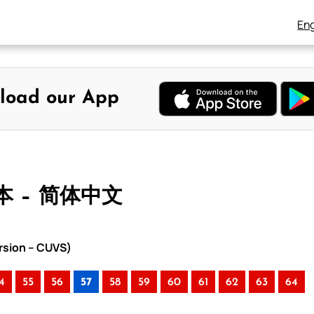
Eng
load our App
本 – 简体中文
rsion – CUVS)
4
55
56
57
58
59
60
61
62
63
64