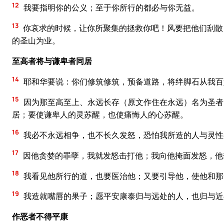
12
我要指明你的公义；至于你所行的都必与你无益。
13
你哀求的时候，让你所聚集的拯救你吧！风要把他们刮散
的圣山为业。
至高者将与谦卑者同居
14
耶和华要说：你们修筑修筑，预备道路，将绊脚石从我百
15
因为那至高至上、永远长存（原文作住在永远）名为圣者
居；要使谦卑人的灵苏醒，也使痛悔人的心苏醒。
16
我必不永远相争，也不长久发怒，恐怕我所造的人与灵性
17
因他贪婪的罪孽，我就发怒击打他；我向他掩面发怒，他
18
我看见他所行的道，也要医治他；又要引导他，使他和那
19
我造就嘴唇的果子；愿平安康泰归与远处的人，也归与近
作恶者不得平康