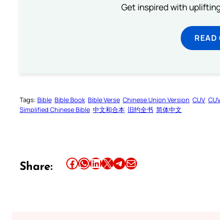
Get inspired with uplifti
READ
Tags:
Bible
Bible Book
Bible Verse
Chinese Union Version
CUV
CU
Simplified Chinese Bible
中文和合本
旧约全书
简体中文
Share this article on Facebook
Share this article on WhatsApp
Share this article on LinkedIn
Share this article on X
Share this article on Telegram
Email this Article
Share: