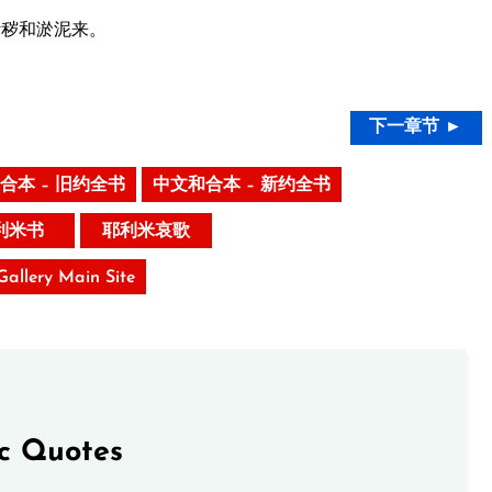
污秽和淤泥来。
下一章节 ►
合本 – 旧约全书
中文和合本 – 新约全书
利米书
耶利米哀歌
 Gallery Main Site
ic Quotes