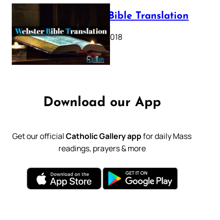
Webster Bible Translation
October 11, 2018
Download our App
Get our official
Catholic Gallery app
for daily Mass
readings, prayers & more