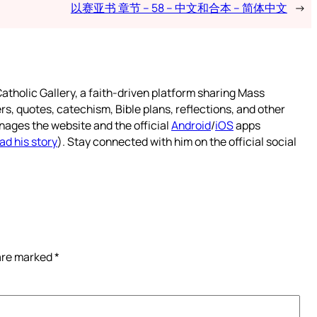
以赛亚书 章节 – 58 – 中文和合本 – 简体中文
→
atholic Gallery, a faith-driven platform sharing Mass
rs, quotes, catechism, Bible plans, reflections, and other
nages the website and the official
Android
/
iOS
apps
ad his story
). Stay connected with him on the official social
 are marked
*