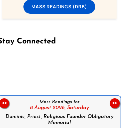
MASS READINGS (DRB)
Stay Connected
on Facebook
Follow us on Instagram
Follow us on X
Subscribe to our YouTube Channel
Follow us on WhatsApp
Mass Readings for
<<
>>
8 August 2026,
Saturday
Dominic, Priest, Religious Founder Obligatory
Memorial