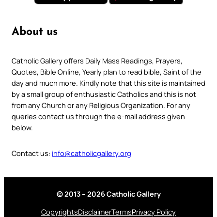
About us
Catholic Gallery offers Daily Mass Readings, Prayers,
Quotes, Bible Online, Yearly plan to read bible, Saint of the
day and much more. Kindly note that this site is maintained
by a small group of enthusiastic Catholics and this is not
from any Church or any Religious Organization. For any
queries contact us through the e-mail address given
below.
Contact us:
info@catholicgallery.org
© 2013 – 2026 Catholic Gallery
Copyrights
Disclaimer
Terms
Privacy Policy