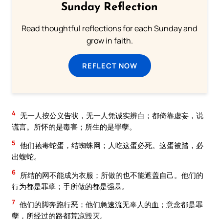
Sunday Reflection
Read thoughtful reflections for each Sunday and
grow in faith.
REFLECT NOW
4
无一人按公义告状，无一人凭诚实辨白；都倚靠虚妄，说
谎言。所怀的是毒害；所生的是罪孽。
5
他们菢毒蛇蛋，结蜘蛛网；人吃这蛋必死。这蛋被踏，必
出蝮蛇。
6
所结的网不能成为衣服；所做的也不能遮盖自己。他们的
行为都是罪孽；手所做的都是强暴。
7
他们的脚奔跑行恶；他们急速流无辜人的血；意念都是罪
孽，所经过的路都荒凉毁灭。