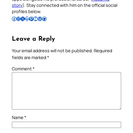
story
). Stay connected with him on the official social
profiles below.
Follow Pradeep on Facebook
Follow Pradeep on Instagram
Follow Pradeep on X
Follow Pradeep on LinkedIn
Follow Pradeep on Pinterest
Subscribe to Pradeep’s Youtube Channel
Follow Pradeep on WordPress
Follow Pradeep on GitHub
Leave a Reply
Your email address will not be published.
Required
fields are marked
*
Comment
*
Name
*