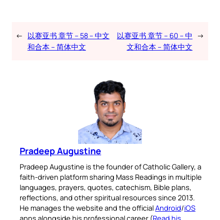
←
以赛亚书 章节 – 58 – 中文
以赛亚书 章节 – 60 – 中
→
和合本 – 简体中文
文和合本 – 简体中文
Pradeep Augustine
Pradeep Augustine is the founder of Catholic Gallery, a
faith-driven platform sharing Mass Readings in multiple
languages, prayers, quotes, catechism, Bible plans,
reflections, and other spiritual resources since 2013.
He manages the website and the official
Android
/
iOS
apps alongside his professional career (
Read his