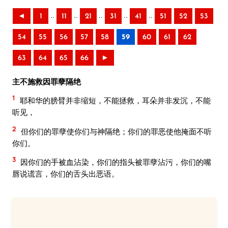
..
..
..
..
..
◄
1
11
21
31
41
51
52
53
54
55
56
57
58
59
60
61
62
63
64
65
66
►
主不施救因罪孽隔绝
1
耶和华的膀臂并非缩短，不能拯救，耳朵并非发沉，不能
听见，
2
但你们的罪孽使你们与神隔绝；你们的罪恶使他掩面不听
你们。
3
因你们的手被血沾染，你们的指头被罪孽沾污，你们的嘴
唇说谎言，你们的舌头出恶语。