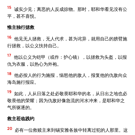
15
诚实少见；离恶的人反成掠物。那时，耶和华看见没有公
平，甚不喜悦。
惟主独行拯救
16
他见无人拯救，无人代求，甚为诧异，就用自己的膀臂施
行拯救，以公义扶持自己。
17
他以公义为铠甲（或作：护心镜），以拯救为头盔，以报
仇为衣服，以热心为外袍。
18
他必按人的行为施报，恼怒他的敌人，报复他的仇敌向众
海岛施行报应。
19
如此，人从日落之处必敬畏耶和华的名，从日出之地也必
敬畏他的荣耀；因为仇敌好像急流的河水冲来，是耶和华之
气所驱逐的。
救主莅临践约
20
必有一位救赎主来到锡安雅各族中转离过犯的人那里。这