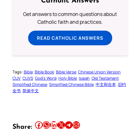
Catholic Answers
Get answers to common questions about
Catholic faith and practices.
READ CATHOLIC ANSWERS
Tags:
Bible
Bible Book
Bible Verse
Chinese Union Version
CUV
CUVS
God’s Word
Holy Bible
Isaiah
Old Testament
Simplified Chinese
Simplified Chinese Bible
中文和合本
旧约
全书
简体中文
Share this article on Facebook
Share this article on WhatsApp
Share this article on LinkedIn
Share this article on X
Share this article on Telegram
Email this Article
Share: