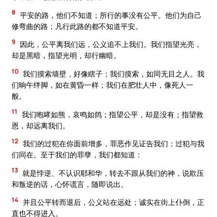
8
平安的路，他们不知道；所行的事没有公平。他们为自己
修弯曲的路；凡行此路的都不知道平安。
9
因此，公平离我们远，公义追不上我们。我们指望光亮，
却是黑暗，指望光明，却行幽暗。
10
我们摸索墙壁，好像瞎子；我们摸索，如同无目之人。我
们晌午绊脚，如在黄昏一样；我们在肥壮人中，像死人一
般。
11
我们咆哮如熊，哀鸣如鸽；指望公平，却是没有；指望救
恩，却远离我们。
12
我们的过犯在你面前增多，罪恶作见证告我们；过犯与我
们同在。至于我们的罪孽，我们都知道：
13
就是悖逆、不认识耶和华，转去不跟从我们的神，说欺压
和叛逆的话，心怀谎言，随即说出。
14
并且公平转而退后，公义站在远处；诚实在街上仆倒，正
直也不得进入。