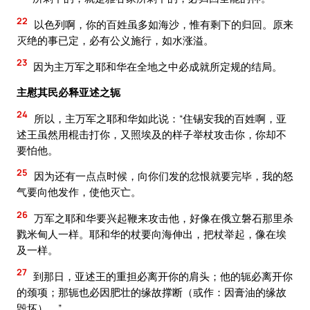
22
以色列啊，你的百姓虽多如海沙，惟有剩下的归回。原来
灭绝的事已定，必有公义施行，如水涨溢。
23
因为主万军之耶和华在全地之中必成就所定规的结局。
主慰其民必释亚述之轭
24
所以，主万军之耶和华如此说：“住锡安我的百姓啊，亚
述王虽然用棍击打你，又照埃及的样子举杖攻击你，你却不
要怕他。
25
因为还有一点点时候，向你们发的忿恨就要完毕，我的怒
气要向他发作，使他灭亡。
26
万军之耶和华要兴起鞭来攻击他，好像在俄立磐石那里杀
戮米甸人一样。耶和华的杖要向海伸出，把杖举起，像在埃
及一样。
27
到那日，亚述王的重担必离开你的肩头；他的轭必离开你
的颈项；那轭也必因肥壮的缘故撑断（或作：因膏油的缘故
毁坏）。”