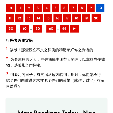
◄
1
2
3
4
5
6
7
8
9
10
..
11
12
13
14
15
16
17
18
19
20
..
..
..
..
30
40
50
60
66
►
行恶者必遭灾祸
1
祸哉！那些设立不义之律例的和记录奸诈之判语的，
2
为要屈枉穷乏人，夺去我民中困苦人的理，以寡妇当作掳
物，以孤儿当作掠物。
3
到降罚的日子，有灾祸从远方临到，那时，你们怎样行
呢？你们向谁逃奔求救呢？你们的荣耀（或作：财宝）存留
何处呢？