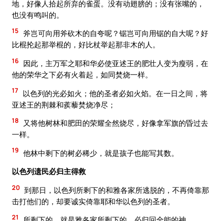
地，好像人拾起所弃的雀蛋。没有动翅膀的；没有张嘴的，
也没有鸣叫的。
15
斧岂可向用斧砍木的自夸呢？锯岂可向用锯的自大呢？好
比棍抡起那举棍的，好比杖举起那非木的人。
16
因此，主万军之耶和华必使亚述王的肥壮人变为瘦弱，在
他的荣华之下必有火着起，如同焚烧一样。
17
以色列的光必如火；他的圣者必如火焰。在一日之间，将
亚述王的荆棘和蒺藜焚烧净尽；
18
又将他树林和肥田的荣耀全然烧尽，好像拿军旗的昏过去
一样。
19
他林中剩下的树必稀少，就是孩子也能写其数。
以色列遗民必归主得救
20
到那日，以色列所剩下的和雅各家所逃脱的，不再倚靠那
击打他们的，却要诚实倚靠耶和华以色列的圣者。
21
所剩下的，就是雅各家所剩下的，必归回全能的神。