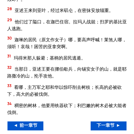
28
亚述王来到亚叶，经过米矶仑，在密抹安放辎重。
29
他们过了隘口，在迦巴住宿。拉玛人战兢；扫罗的基比亚
人逃跑。
30
迦琳的居民（原文作女子）哪，要高声呼喊！莱煞人哪，
须听！哀哉！困苦的亚拿突啊。
31
玛得米那人躲避；基柄的居民逃遁。
32
当那日，亚述王要在挪伯歇兵，向锡安女子的山，就是耶
路撒冷的山，抡手攻他。
33
看哪，主万军之耶和华以惊吓削去树枝；长高的必被砍
下，高大的必被伐倒。
34
稠密的树林，他要用铁器砍下；利巴嫩的树木必被大能者
伐倒。
◄ 前一章节
下一章节 ►