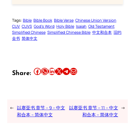
Tags:
Bible
Bible Book
Bible Verse
Chinese Union Version
CUV
CUVS
God’s Word
Holy Bible
Isaiah
Old Testament
Simplified Chinese
Simplified Chinese Bible
中文和合本
旧约
全书
简体中文
Share this article on Facebook
Share this article on WhatsApp
Share this article on LinkedIn
Share this article on X
Share this article on Telegram
Email this Article
Share:
←
以赛亚书 章节 – 9 – 中文
以赛亚书 章节 – 11 – 中文
→
和合本 – 简体中文
和合本 – 简体中文