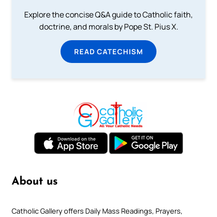
Explore the concise Q&A guide to Catholic faith,
doctrine, and morals by Pope St. Pius X.
READ CATECHISM
About us
Catholic Gallery offers Daily Mass Readings, Prayers,