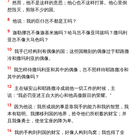
7
然而，他不是这样的意思；他心也不这样打算。他心里倒
想毁灭，剪除不少的国。
8
他说：我的臣仆岂不都是王吗？
9
迦勒挪岂不像迦基米施吗？哈马岂不像亚珥拔吗？撒玛利
亚岂不像大马色吗？
10
我手已经构到有偶像的国；这些国雕刻的偶像过于耶路撒
冷和撒玛利亚的偶像。
11
我怎样待撒玛利亚和其中的偶像，岂不照样待耶路撒冷和
其中的偶像吗？
12
主在锡安山和耶路撒冷成就他一切工作的时候，主
说：“我必罚亚述王自大的心和他高傲眼目的荣耀。”
13
因为他说：我所成就的事是靠我手的能力和我的智慧，我
本有聪明。我挪移列国的地界，抢夺他们所积蓄的财宝；并
且我像勇士，使坐宝座的降为卑。
14
我的手构到列国的财宝，好像人构到鸟窝；我也得了全