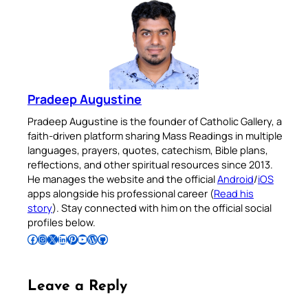
Pradeep Augustine
Pradeep Augustine is the founder of Catholic Gallery, a
faith-driven platform sharing Mass Readings in multiple
languages, prayers, quotes, catechism, Bible plans,
reflections, and other spiritual resources since 2013.
He manages the website and the official
Android
/
iOS
apps alongside his professional career (
Read his
story
). Stay connected with him on the official social
profiles below.
Follow Pradeep on Facebook
Follow Pradeep on Instagram
Follow Pradeep on X
Follow Pradeep on LinkedIn
Follow Pradeep on Pinterest
Subscribe to Pradeep’s Youtube Channel
Follow Pradeep on WordPress
Follow Pradeep on GitHub
Leave a Reply