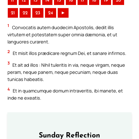
11
12
13
14
15
16
17
18
19
20
21
22
23
24
►
1
Convocatis autem duodecim Apostolis, dedit illis
virtutem et potestatem super omnia dæmonia, et ut
languores curarent.
2
Et misit illos prædicare regnum Dei, et sanare infirmos.
3
Et ait ad illos : Nihil tuleritis in via, neque virgam, neque
peram, neque panem, neque pecuniam, neque duas
tunicas habeatis.
4
Et in quamcumque domum intraveritis, ibi manete, et
inde ne exeatis.
Sunday Reflection