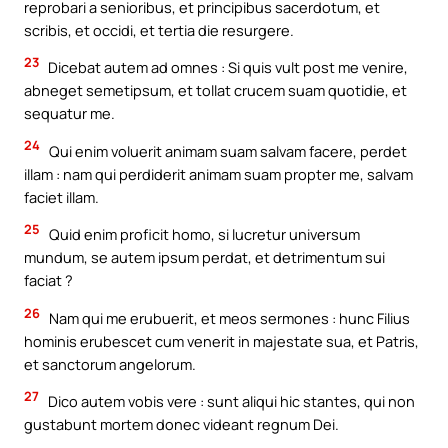
reprobari a senioribus, et principibus sacerdotum, et
scribis, et occidi, et tertia die resurgere.
23
Dicebat autem ad omnes : Si quis vult post me venire,
abneget semetipsum, et tollat crucem suam quotidie, et
sequatur me.
24
Qui enim voluerit animam suam salvam facere, perdet
illam : nam qui perdiderit animam suam propter me, salvam
faciet illam.
25
Quid enim proficit homo, si lucretur universum
mundum, se autem ipsum perdat, et detrimentum sui
faciat ?
26
Nam qui me erubuerit, et meos sermones : hunc Filius
hominis erubescet cum venerit in majestate sua, et Patris,
et sanctorum angelorum.
27
Dico autem vobis vere : sunt aliqui hic stantes, qui non
gustabunt mortem donec videant regnum Dei.