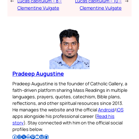
←
Lucas capitulum – 8 –
Lucas capitulum – 10 –
→
Clementine Vulgate
Clementine Vulgate
Pradeep Augustine
Pradeep Augustine is the founder of Catholic Gallery, a
faith-driven platform sharing Mass Readings in multiple
languages, prayers, quotes, catechism, Bible plans,
reflections, and other spiritual resources since 2013.
He manages the website and the official
Android
/
iOS
apps alongside his professional career (
Read his
story
). Stay connected with him on the official social
profiles below.
Follow Pradeep on Facebook
Follow Pradeep on Instagram
Follow Pradeep on X
Follow Pradeep on LinkedIn
Follow Pradeep on Pinterest
Subscribe to Pradeep’s Youtube Channel
Follow Pradeep on WordPress
Follow Pradeep on GitHub