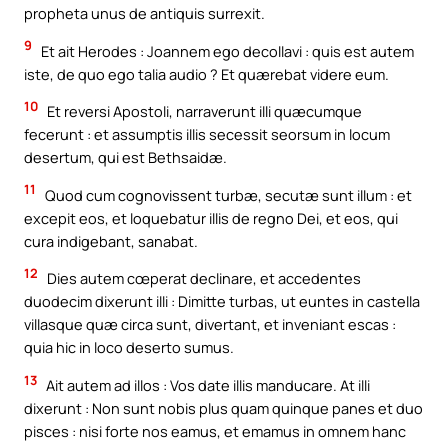
propheta unus de antiquis surrexit.
9
Et ait Herodes : Joannem ego decollavi : quis est autem
iste, de quo ego talia audio ? Et quærebat videre eum.
10
Et reversi Apostoli, narraverunt illi quæcumque
fecerunt : et assumptis illis secessit seorsum in locum
desertum, qui est Bethsaidæ.
11
Quod cum cognovissent turbæ, secutæ sunt illum : et
excepit eos, et loquebatur illis de regno Dei, et eos, qui
cura indigebant, sanabat.
12
Dies autem cœperat declinare, et accedentes
duodecim dixerunt illi : Dimitte turbas, ut euntes in castella
villasque quæ circa sunt, divertant, et inveniant escas :
quia hic in loco deserto sumus.
13
Ait autem ad illos : Vos date illis manducare. At illi
dixerunt : Non sunt nobis plus quam quinque panes et duo
pisces : nisi forte nos eamus, et emamus in omnem hanc