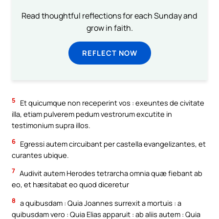
Read thoughtful reflections for each Sunday and
grow in faith.
REFLECT NOW
5
Et quicumque non receperint vos : exeuntes de civitate
illa, etiam pulverem pedum vestrorum excutite in
testimonium supra illos.
6
Egressi autem circuibant per castella evangelizantes, et
curantes ubique.
7
Audivit autem Herodes tetrarcha omnia quæ fiebant ab
eo, et hæsitabat eo quod diceretur
8
a quibusdam : Quia Joannes surrexit a mortuis : a
quibusdam vero : Quia Elias apparuit : ab aliis autem : Quia