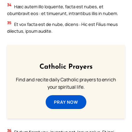
34
Hæc autem illo loquente, facta est nubes, et
obumbravit eos : et timuerunt, intrantibus illis in nubem.
35
Et vox facta est de nube, dicens : Hic est Filius meus
dilectus, ipsum audite.
Catholic Prayers
Find and recite daily Catholic prayers to enrich
your spiritual life.
PRAY NOW
36