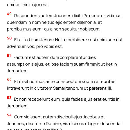
omnes, hic major est.
49
Respondens autem Joannes dixit : Præceptor, vidimus
quemdam in nomine tuo ejicientem dæmonia, et
prohibuimus eum : quia non sequitur nobiscum.
50
Et ait ad illum Jesus : Nolite prohibere : qui enim non est
adversum vos, pro vobis est.
51
Factum est autem dum complerentur dies
assumptionis ejus, et ipse faciem suam firmavit ut iret in
Jerusalem.
52
Et misit nuntios ante conspectum suum : et euntes
intraverunt in civitatem Samaritanorum ut parerent illi.
53
Et non receperunt eum, quia facies ejus erat euntis in
Jerusalem.
54
Cum vidissent autem discipuli ejus Jacobus et
Joannes, dixerunt : Domine, vis dicimus ut ignis descendat
de cælo, et consumat illos ?