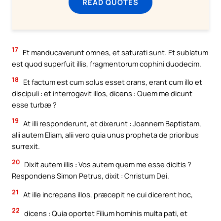
READ QUOTES
17
Et manducaverunt omnes, et saturati sunt. Et sublatum
est quod superfuit illis, fragmentorum cophini duodecim.
18
Et factum est cum solus esset orans, erant cum illo et
discipuli : et interrogavit illos, dicens : Quem me dicunt
esse turbæ ?
19
At illi responderunt, et dixerunt : Joannem Baptistam,
alii autem Eliam, alii vero quia unus propheta de prioribus
surrexit.
20
Dixit autem illis : Vos autem quem me esse dicitis ?
Respondens Simon Petrus, dixit : Christum Dei.
21
At ille increpans illos, præcepit ne cui dicerent hoc,
22
dicens : Quia oportet Filium hominis multa pati, et