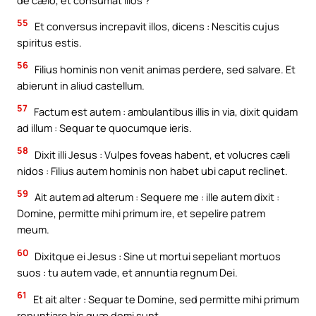
55
Et conversus increpavit illos, dicens : Nescitis cujus
spiritus estis.
56
Filius hominis non venit animas perdere, sed salvare. Et
abierunt in aliud castellum.
57
Factum est autem : ambulantibus illis in via, dixit quidam
ad illum : Sequar te quocumque ieris.
58
Dixit illi Jesus : Vulpes foveas habent, et volucres cæli
nidos : Filius autem hominis non habet ubi caput reclinet.
59
Ait autem ad alterum : Sequere me : ille autem dixit :
Domine, permitte mihi primum ire, et sepelire patrem
meum.
60
Dixitque ei Jesus : Sine ut mortui sepeliant mortuos
suos : tu autem vade, et annuntia regnum Dei.
61
Et ait alter : Sequar te Domine, sed permitte mihi primum
renuntiare his quæ domi sunt.