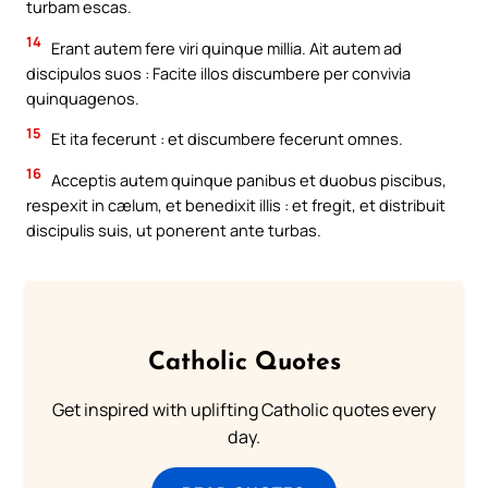
turbam escas.
14
Erant autem fere viri quinque millia. Ait autem ad
discipulos suos : Facite illos discumbere per convivia
quinquagenos.
15
Et ita fecerunt : et discumbere fecerunt omnes.
16
Acceptis autem quinque panibus et duobus piscibus,
respexit in cælum, et benedixit illis : et fregit, et distribuit
discipulis suis, ut ponerent ante turbas.
Catholic Quotes
Get inspired with uplifting Catholic quotes every
day.