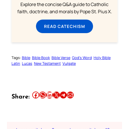
Explore the concise Q&A guide to Catholic
faith, doctrine, and morals by Pope St. Pius X.
READ CATECHISM
Tags:
Bible
Bible Book
Bible Verse
God’s Word
Holy Bible
Latin
Lucas
New Testament
Vulgate
Share this article on Facebook
Share this article on WhatsApp
Share this article on LinkedIn
Share this article on X
Share this article on Telegram
Email this Article
Share: