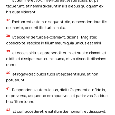
Et dum fieret vox, inventus est Jesus solus. Et ipsi
tacuerunt, et nemini dixerunt in illis diebus quidquam ex
his quæ viderant.
37
Factum est autem in sequenti die, descendentibus illis
de monte, occurrit illis turba multa.
38
Et ecce vir de turba exclamavit, dicens : Magister,
obsecro te, respice in filium meum quia unicus est mihi :
39
et ecce spiritus apprehendit eum, et subito clamat, et
elidit, et dissipat eum cum spuma, et vix discedit dilanians
eum :
40
et rogavi discipulos tuos ut ejicerent illum, et non
potuerunt.
41
Respondens autem Jesus, dixit : O generatio infidelis,
et perversa, usquequo ero apud vos, et patiar vos ? adduc
huc filium tuum.
42
Et cum accederet, elisit illum dæmonium, et dissipavit.