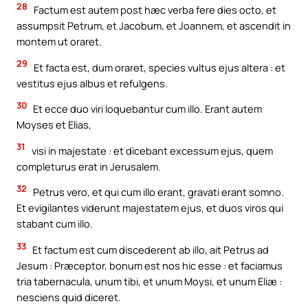
28
Factum est autem post hæc verba fere dies octo, et
assumpsit Petrum, et Jacobum, et Joannem, et ascendit in
montem ut oraret.
29
Et facta est, dum oraret, species vultus ejus altera : et
vestitus ejus albus et refulgens.
30
Et ecce duo viri loquebantur cum illo. Erant autem
Moyses et Elias,
31
visi in majestate : et dicebant excessum ejus, quem
completurus erat in Jerusalem.
32
Petrus vero, et qui cum illo erant, gravati erant somno.
Et evigilantes viderunt majestatem ejus, et duos viros qui
stabant cum illo.
33
Et factum est cum discederent ab illo, ait Petrus ad
Jesum : Præceptor, bonum est nos hic esse : et faciamus
tria tabernacula, unum tibi, et unum Moysi, et unum Eliæ :
nesciens quid diceret.