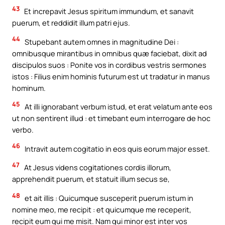
43
Et increpavit Jesus spiritum immundum, et sanavit
puerum, et reddidit illum patri ejus.
44
Stupebant autem omnes in magnitudine Dei :
omnibusque mirantibus in omnibus quæ faciebat, dixit ad
discipulos suos : Ponite vos in cordibus vestris sermones
istos : Filius enim hominis futurum est ut tradatur in manus
hominum.
45
At illi ignorabant verbum istud, et erat velatum ante eos
ut non sentirent illud : et timebant eum interrogare de hoc
verbo.
46
Intravit autem cogitatio in eos quis eorum major esset.
47
At Jesus videns cogitationes cordis illorum,
apprehendit puerum, et statuit illum secus se,
48
et ait illis : Quicumque susceperit puerum istum in
nomine meo, me recipit : et quicumque me receperit,
recipit eum qui me misit. Nam qui minor est inter vos