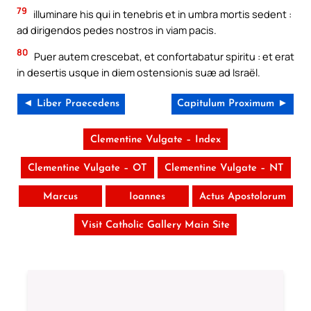
79
illuminare his qui in tenebris et in umbra mortis sedent :
ad dirigendos pedes nostros in viam pacis.
80
Puer autem crescebat, et confortabatur spiritu : et erat
in desertis usque in diem ostensionis suæ ad Israël.
◄ Liber Praecedens
Capitulum Proximum ►
Clementine Vulgate – Index
Clementine Vulgate – OT
Clementine Vulgate – NT
Marcus
Ioannes
Actus Apostolorum
Visit Catholic Gallery Main Site