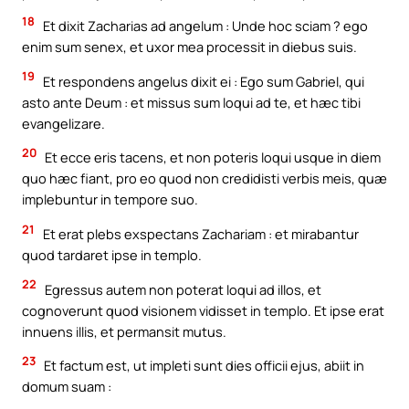
18
Et dixit Zacharias ad angelum : Unde hoc sciam ? ego
enim sum senex, et uxor mea processit in diebus suis.
19
Et respondens angelus dixit ei : Ego sum Gabriel, qui
asto ante Deum : et missus sum loqui ad te, et hæc tibi
evangelizare.
20
Et ecce eris tacens, et non poteris loqui usque in diem
quo hæc fiant, pro eo quod non credidisti verbis meis, quæ
implebuntur in tempore suo.
21
Et erat plebs exspectans Zachariam : et mirabantur
quod tardaret ipse in templo.
22
Egressus autem non poterat loqui ad illos, et
cognoverunt quod visionem vidisset in templo. Et ipse erat
innuens illis, et permansit mutus.
23
Et factum est, ut impleti sunt dies officii ejus, abiit in
domum suam :