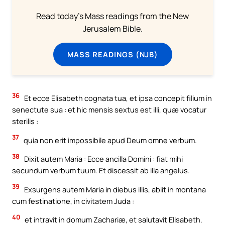
Read today's Mass readings from the New
Jerusalem Bible.
MASS READINGS (NJB)
36
Et ecce Elisabeth cognata tua, et ipsa concepit filium in
senectute sua : et hic mensis sextus est illi, quæ vocatur
sterilis :
37
quia non erit impossibile apud Deum omne verbum.
38
Dixit autem Maria : Ecce ancilla Domini : fiat mihi
secundum verbum tuum. Et discessit ab illa angelus.
39
Exsurgens autem Maria in diebus illis, abiit in montana
cum festinatione, in civitatem Juda :
40
et intravit in domum Zachariæ, et salutavit Elisabeth.