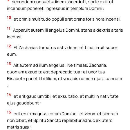
secundum consuetudinem sacerdotii, sorte exiit ut
incensum poneret, ingressus in templum Domini :
10
et omnis multitudo populi erat orans foris hora incensi.
11
Apparuit autem illi angelus Domini, stans a dextris altaris
incensi.
12
Et Zacharias turbatus est videns, et timor irruit super
eum.
13
Ait autem ad illum angelus : Ne timeas, Zacharia,
quoniam exaudita est deprecatio tua : et uxor tua
Elisabeth pariet tibi filium, et vocabis nomen ejus Joannem
:
14
et erit gaudium tibi, et exsultatio, et multi in nativitate
ejus gaudebunt :
15
erit enim magnus coram Domino : et vinum et siceram
non bibet, et Spiritu Sancto replebitur adhuc ex utero
matris suæ :