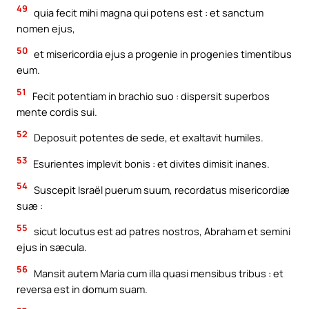
49
quia fecit mihi magna qui potens est : et sanctum
nomen ejus,
50
et misericordia ejus a progenie in progenies timentibus
eum.
51
Fecit potentiam in brachio suo : dispersit superbos
mente cordis sui.
52
Deposuit potentes de sede, et exaltavit humiles.
53
Esurientes implevit bonis : et divites dimisit inanes.
54
Suscepit Israël puerum suum, recordatus misericordiæ
suæ :
55
sicut locutus est ad patres nostros, Abraham et semini
ejus in sæcula.
56
Mansit autem Maria cum illa quasi mensibus tribus : et
reversa est in domum suam.