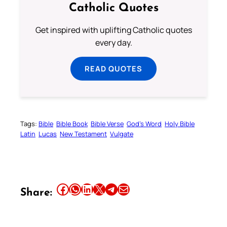
Catholic Quotes
Get inspired with uplifting Catholic quotes
every day.
READ QUOTES
Tags:
Bible
Bible Book
Bible Verse
God’s Word
Holy Bible
Latin
Lucas
New Testament
Vulgate
Share this article on Facebook
Share this article on WhatsApp
Share this article on LinkedIn
Share this article on X
Share this article on Telegram
Email this Article
Share: