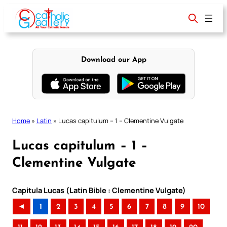
Skip
to
content
Download our App
Home
»
Latin
»
Lucas capitulum – 1 – Clementine Vulgate
Lucas capitulum – 1 –
Clementine Vulgate
Capitula Lucas (Latin Bible : Clementine Vulgate)
◄
1
2
3
4
5
6
7
8
9
10