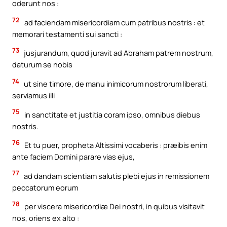
oderunt nos :
72
ad faciendam misericordiam cum patribus nostris : et
memorari testamenti sui sancti :
73
jusjurandum, quod juravit ad Abraham patrem nostrum,
daturum se nobis
74
ut sine timore, de manu inimicorum nostrorum liberati,
serviamus illi
75
in sanctitate et justitia coram ipso, omnibus diebus
nostris.
76
Et tu puer, propheta Altissimi vocaberis : præibis enim
ante faciem Domini parare vias ejus,
77
ad dandam scientiam salutis plebi ejus in remissionem
peccatorum eorum
78
per viscera misericordiæ Dei nostri, in quibus visitavit
nos, oriens ex alto :