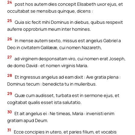
24
post hos autem dies concepit Elisabeth uxor ejus, et
occultabat se mensibus quinque, dicens :
25
Quia sic fecit mihi Dominus in diebus, quibus respexit
auferre opprobrium meum inter homines.
26
In mense autem sexto, missus est angelus Gabriel a
Deo in civitatem Galilææ, cui nomen Nazareth,
27
ad virginem desponsatam viro, cui nomen erat Joseph,
de domo David : et nomen virginis Maria.
28
Et ingressus angelus ad eam dixit : Ave gratia plena :
Dominus tecum : benedicta tu in mulieribus.
29
Quæ cum audisset, turbata est in sermone ejus, et
cogitabat qualis esset ista salutatio.
30
Et ait angelus ei : Ne timeas, Maria : invenisti enim
gratiam apud Deum.
31
Ecce concipies in utero, et paries filium, et vocabis