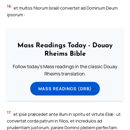
16
et multos filiorum Israël convertet ad Dominum Deum
ipsorum :
Mass Readings Today - Douay
Rheims Bible
Follow today's Mass readings in the classic Douay
Rheims translation.
MASS READINGS (DRB)
17
et ipse præcedet ante illum in spiritu et virtute Eliæ : ut
convertat corda patrum in filios, et incredulos ad
prudentiam justorum, parare Domino plebem perfectam.