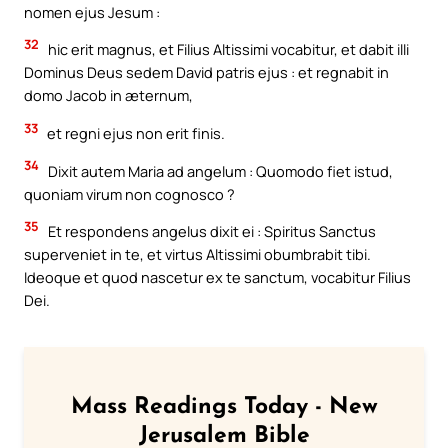
nomen ejus Jesum :
32
hic erit magnus, et Filius Altissimi vocabitur, et dabit illi
Dominus Deus sedem David patris ejus : et regnabit in
domo Jacob in æternum,
33
et regni ejus non erit finis.
34
Dixit autem Maria ad angelum : Quomodo fiet istud,
quoniam virum non cognosco ?
35
Et respondens angelus dixit ei : Spiritus Sanctus
superveniet in te, et virtus Altissimi obumbrabit tibi.
Ideoque et quod nascetur ex te sanctum, vocabitur Filius
Dei.
Mass Readings Today - New
Jerusalem Bible