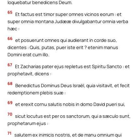
loquebatur benedicens Deum.
65
Et factus est timor super omnes vicinos eorum : et
super omnia montana Judææ divulgabantur omnia verba
hæc :
66
et posuerunt omnes qui audierant in corde suo,
dicentes : Quis, putas, puer iste erit ? etenim manus
Domini erat cum illo.
67
Et Zacharias pater ejus repletus est Spiritu Sancto : et
prophetavit, dicens :
68
Benedictus Dominus Deus Israël, quia visitavit, et fecit
redemptionem plebis suæ :
69
et erexit cornu salutis nobis in domo David pueri sui,
70
sicut locutus est per os sanctorum, qui a sæculo sunt,
prophetarum ejus :
71
salutem ex inimicis nostris, et de manu omnium qui