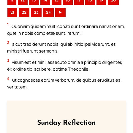
11
12
13
14
15
16
17
18
19
20
21
22
23
24
►
1
Quoniam quidem multi conati sunt ordinare narrationem,
quæ in nobis completæ sunt, rerum :
2
sicut tradiderunt nobis, qui ab initio ipsi viderunt, et
ministri fuerunt sermonis :
3
visum est et mihi, assecuto omnia a principio diligenter,
ex ordine tibi scribere, optime Theophile,
4
ut cognoscas eorum verborum, de quibus eruditus es,
veritatem.
Sunday Reflection