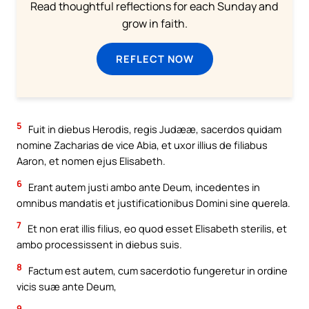
Read thoughtful reflections for each Sunday and
grow in faith.
REFLECT NOW
5
Fuit in diebus Herodis, regis Judææ, sacerdos quidam
nomine Zacharias de vice Abia, et uxor illius de filiabus
Aaron, et nomen ejus Elisabeth.
6
Erant autem justi ambo ante Deum, incedentes in
omnibus mandatis et justificationibus Domini sine querela.
7
Et non erat illis filius, eo quod esset Elisabeth sterilis, et
ambo processissent in diebus suis.
8
Factum est autem, cum sacerdotio fungeretur in ordine
vicis suæ ante Deum,
9