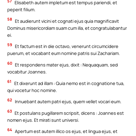
57
Elisabeth autem impletum est tempus pariendi, et
peperit filium.
58
Et audierunt vicini et cognati ejus quia magnificavit
Dominus misericordiam suam cum illa, et congratulabantur
ei.
59
Et factum est in die octavo, venerunt circumcidere
puerum, et vocabant eum nomine patris sui Zachariam.
60
Et respondens mater ejus, dixit : Nequaquam, sed
vocabitur Joannes.
61
Et dixerunt ad illam : Quia nemo est in cognatione tua,
qui vocetur hoc nomine.
62
Innuebant autem patri ejus, quem vellet vocari eum.
63
Et postulans pugillarem scripsit, dicens : Joannes est
nomen ejus. Et mirati sunt universi.
64
Apertum est autem illico os ejus, et lingua ejus, et