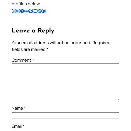
profiles below.
Follow Pradeep on Facebook
Follow Pradeep on Instagram
Follow Pradeep on X
Follow Pradeep on LinkedIn
Follow Pradeep on Pinterest
Subscribe to Pradeep’s Youtube Channel
Follow Pradeep on WordPress
Follow Pradeep on GitHub
Leave a Reply
Your email address will not be published.
Required
fields are marked
*
Comment
*
Name
*
Email
*