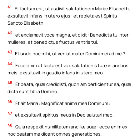
41
Et factum est, ut audivit salutationem Mariæ Elisabeth,
exsultavit infans in utero ejus : et repleta est Spiritu
Sancto Elisabeth :
42
et exclamavit voce magna, et dixit : Benedicta tu inter
mulieres, et benedictus fructus ventris tui.
43
Et unde hoc mihi, ut veniat mater Domini mei ad me ?
44
Ecce enim ut facta est vox salutationis tuæ in auribus
meis, exsultavit in gaudio infans in utero meo.
45
Et beata, quæ credidisti, quoniam perficientur ea, quæ
dicta sunt tibi a Domino.
46
Et ait Maria : Magnificat anima mea Dominum :
47
et exsultavit spiritus meus in Deo salutari meo.
48
Quia respexit humilitatem ancillæ suæ : ecce enim ex
hoc beatam me dicent omnes generationes,