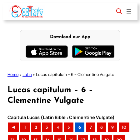
Skip
to
content
Download our App
Home
»
Latin
»
Lucas capitulum – 6 – Clementine Vulgate
Lucas capitulum – 6 –
Clementine Vulgate
Capitula Lucas (Latin Bible : Clementine Vulgate)
◄
1
2
3
4
5
6
7
8
9
10