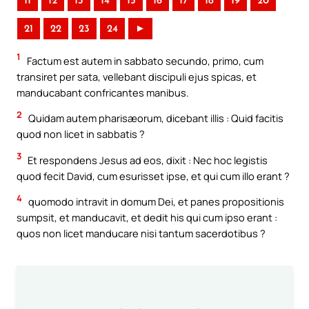
11
12
13
14
15
16
17
18
19
20
21
22
23
24
►
1
Factum est autem in sabbato secundo, primo, cum
transiret per sata, vellebant discipuli ejus spicas, et
manducabant confricantes manibus.
2
Quidam autem pharisæorum, dicebant illis : Quid facitis
quod non licet in sabbatis ?
3
Et respondens Jesus ad eos, dixit : Nec hoc legistis
quod fecit David, cum esurisset ipse, et qui cum illo erant ?
4
quomodo intravit in domum Dei, et panes propositionis
sumpsit, et manducavit, et dedit his qui cum ipso erant :
quos non licet manducare nisi tantum sacerdotibus ?