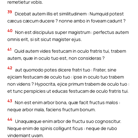
remetietur vobis.
39
Dicebat autem illis et similitudinem : Numquid potest
cæcus cæcum ducere ? nonne ambo in foveam cadunt ?
40
Non est discipulus super magistrum : perfectus autem
omnis erit, si sit sicut magister ejus.
41
Quid autem vides festucam in oculo fratris tui, trabem
autem, quæ in oculo tuo est, non consideras ?
42
aut quomodo potes dicere fratri tuo : Frater, sine
ejiciam festucam de oculo tuo : ipse in oculo tuo trabem
non videns ? Hypocrita, ejice primum trabem de oculo tuo :
et tunc perspicies ut educas festucam de oculo fratris tui.
43
Non est enim arbor bona, quæ facit fructus malos :
neque arbor mala, faciens fructum bonum.
44
Unaquæque enim arbor de fructu suo cognoscitur.
Neque enim de spinis colligunt ficus : neque de rubo
vindemiant uvam.