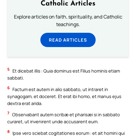
Catholic Articles
Explore articles on faith, spirituality, and Catholic
teachings.
READ ARTICLES
5
Et dicebat illis : Quia dominus est Filius hominis etiam
sabbati.
6
Factum est autem in alio sabbato, ut intraret in
synagogam, et doceret. Et erat ibi homo, et manus ejus
dextra erat arida.
7
Observabant autem scribæ et pharisæi si in sabbato
curaret, ut invenirent unde accusarent eum.
8
Ipse vero sciebat cogitationes eorum : et ait homini qui