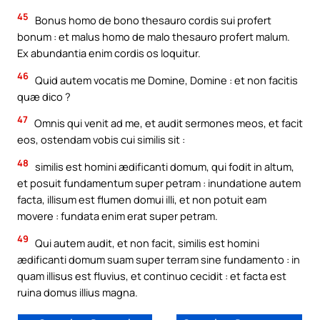
45
Bonus homo de bono thesauro cordis sui profert
bonum : et malus homo de malo thesauro profert malum.
Ex abundantia enim cordis os loquitur.
46
Quid autem vocatis me Domine, Domine : et non facitis
quæ dico ?
47
Omnis qui venit ad me, et audit sermones meos, et facit
eos, ostendam vobis cui similis sit :
48
similis est homini ædificanti domum, qui fodit in altum,
et posuit fundamentum super petram : inundatione autem
facta, illisum est flumen domui illi, et non potuit eam
movere : fundata enim erat super petram.
49
Qui autem audit, et non facit, similis est homini
ædificanti domum suam super terram sine fundamento : in
quam illisus est fluvius, et continuo cecidit : et facta est
ruina domus illius magna.