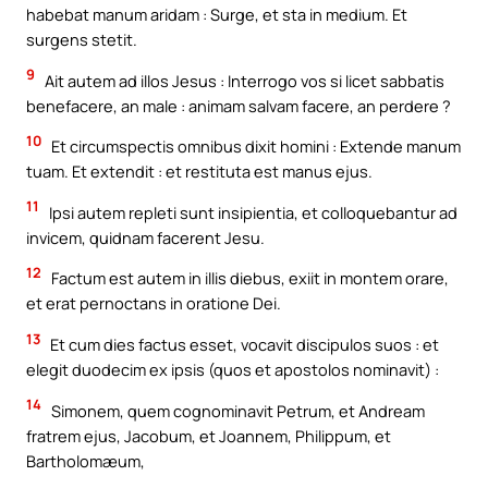
habebat manum aridam : Surge, et sta in medium. Et
surgens stetit.
9
Ait autem ad illos Jesus : Interrogo vos si licet sabbatis
benefacere, an male : animam salvam facere, an perdere ?
10
Et circumspectis omnibus dixit homini : Extende manum
tuam. Et extendit : et restituta est manus ejus.
11
Ipsi autem repleti sunt insipientia, et colloquebantur ad
invicem, quidnam facerent Jesu.
12
Factum est autem in illis diebus, exiit in montem orare,
et erat pernoctans in oratione Dei.
13
Et cum dies factus esset, vocavit discipulos suos : et
elegit duodecim ex ipsis (quos et apostolos nominavit) :
14
Simonem, quem cognominavit Petrum, et Andream
fratrem ejus, Jacobum, et Joannem, Philippum, et
Bartholomæum,