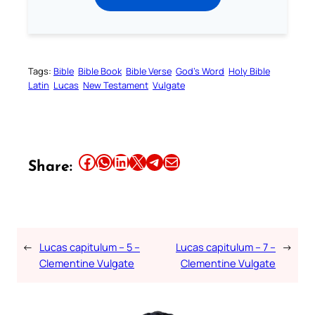
Tags:
Bible
Bible Book
Bible Verse
God’s Word
Holy Bible
Latin
Lucas
New Testament
Vulgate
Share this article on Facebook
Share this article on WhatsApp
Share this article on LinkedIn
Share this article on X
Share this article on Telegram
Email this Article
Share:
←
Lucas capitulum – 5 –
Lucas capitulum – 7 –
→
Clementine Vulgate
Clementine Vulgate