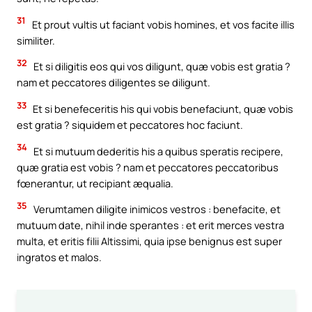
31
Et prout vultis ut faciant vobis homines, et vos facite illis
similiter.
32
Et si diligitis eos qui vos diligunt, quæ vobis est gratia ?
nam et peccatores diligentes se diligunt.
33
Et si benefeceritis his qui vobis benefaciunt, quæ vobis
est gratia ? siquidem et peccatores hoc faciunt.
34
Et si mutuum dederitis his a quibus speratis recipere,
quæ gratia est vobis ? nam et peccatores peccatoribus
fœnerantur, ut recipiant æqualia.
35
Verumtamen diligite inimicos vestros : benefacite, et
mutuum date, nihil inde sperantes : et erit merces vestra
multa, et eritis filii Altissimi, quia ipse benignus est super
ingratos et malos.