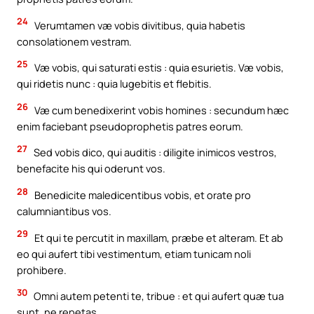
24
Verumtamen væ vobis divitibus, quia habetis
consolationem vestram.
25
Væ vobis, qui saturati estis : quia esurietis. Væ vobis,
qui ridetis nunc : quia lugebitis et flebitis.
26
Væ cum benedixerint vobis homines : secundum hæc
enim faciebant pseudoprophetis patres eorum.
27
Sed vobis dico, qui auditis : diligite inimicos vestros,
benefacite his qui oderunt vos.
28
Benedicite maledicentibus vobis, et orate pro
calumniantibus vos.
29
Et qui te percutit in maxillam, præbe et alteram. Et ab
eo qui aufert tibi vestimentum, etiam tunicam noli
prohibere.
30
Omni autem petenti te, tribue : et qui aufert quæ tua
sunt, ne repetas.