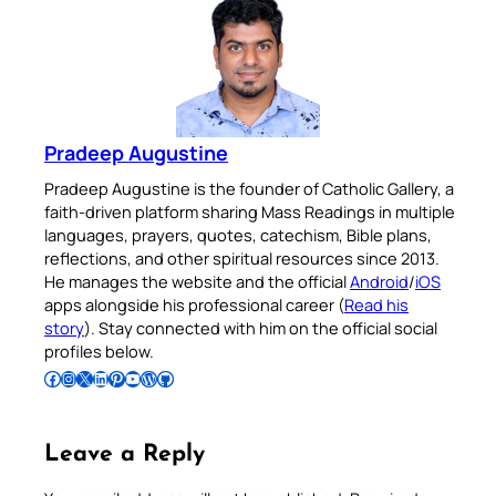
Pradeep Augustine
Pradeep Augustine is the founder of Catholic Gallery, a
faith-driven platform sharing Mass Readings in multiple
languages, prayers, quotes, catechism, Bible plans,
reflections, and other spiritual resources since 2013.
He manages the website and the official
Android
/
iOS
apps alongside his professional career (
Read his
story
). Stay connected with him on the official social
profiles below.
Follow Pradeep on Facebook
Follow Pradeep on Instagram
Follow Pradeep on X
Follow Pradeep on LinkedIn
Follow Pradeep on Pinterest
Subscribe to Pradeep’s Youtube Channel
Follow Pradeep on WordPress
Follow Pradeep on GitHub
Leave a Reply