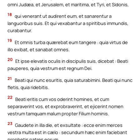
omni Judæa, et Jerusalem, et maritima, et Tyri, et Sidonis,
18
qui venerant ut audirent eum, et sanarentur a
languoribus suis. Et qui vexabantur a spiritibus immundis,
curabantur.
19
Et omnis turba quærebat eum tangere : quia virtus de
illo exibat, et sanabat omnes.
20
Et ipse elevatis oculis in discipulis suis, dicebat : Beati
pauperes, quia vestrum est regnum Dei.
21
Beati qui nunc esuritis, quia saturabimini. Beati qui nunc
fletis, quia ridebitis.
22
Beati eritis cum vos oderint homines, et cum
separaverint vos, et exprobraverint, et ejicerint nomen
vestrum tamquam malum propter Filium hominis.
23
Gaudete in illa die, et exsultate : ecce enim merces
vestra multa est in cælo : secundum hæc enim faciebant
prophetis patres eorum.