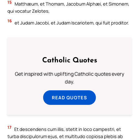
15
Matthæum, et Thomam, Jacobum Alphæi, et Simonem,
qui vocatur Zelotes,
16
et Judam Jacobi, et Judam Iscariotem, qui fuit proditor.
Catholic Quotes
Get inspired with uplifting Catholic quotes every
day.
READ QUOTES
17
Et descendens cum illis, stetit in loco campestri, et
turba discipulorum ejus, et multitudo copiosa plebis ab