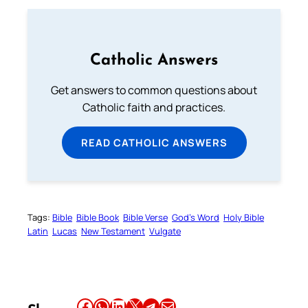
Catholic Answers
Get answers to common questions about
Catholic faith and practices.
READ CATHOLIC ANSWERS
Tags:
Bible
Bible Book
Bible Verse
God’s Word
Holy Bible
Latin
Lucas
New Testament
Vulgate
Share this article on Facebook
Share this article on WhatsApp
Share this article on LinkedIn
Share this article on X
Share this article on Telegram
Email this Article