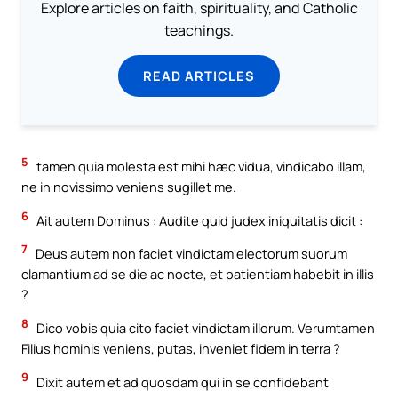
Explore articles on faith, spirituality, and Catholic
teachings.
READ ARTICLES
5
tamen quia molesta est mihi hæc vidua, vindicabo illam,
ne in novissimo veniens sugillet me.
6
Ait autem Dominus : Audite quid judex iniquitatis dicit :
7
Deus autem non faciet vindictam electorum suorum
clamantium ad se die ac nocte, et patientiam habebit in illis
?
8
Dico vobis quia cito faciet vindictam illorum. Verumtamen
Filius hominis veniens, putas, inveniet fidem in terra ?
9
Dixit autem et ad quosdam qui in se confidebant