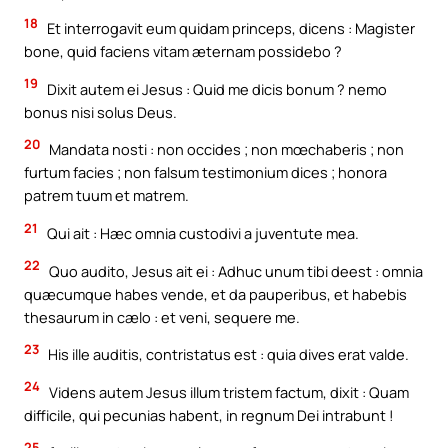
18
Et interrogavit eum quidam princeps, dicens : Magister
bone, quid faciens vitam æternam possidebo ?
19
Dixit autem ei Jesus : Quid me dicis bonum ? nemo
bonus nisi solus Deus.
20
Mandata nosti : non occides ; non mœchaberis ; non
furtum facies ; non falsum testimonium dices ; honora
patrem tuum et matrem.
21
Qui ait : Hæc omnia custodivi a juventute mea.
22
Quo audito, Jesus ait ei : Adhuc unum tibi deest : omnia
quæcumque habes vende, et da pauperibus, et habebis
thesaurum in cælo : et veni, sequere me.
23
His ille auditis, contristatus est : quia dives erat valde.
24
Videns autem Jesus illum tristem factum, dixit : Quam
difficile, qui pecunias habent, in regnum Dei intrabunt !
25