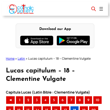
Skip
to
content
Download our App
Home
»
Latin
»
Lucas capitulum – 18 – Clementine Vulgate
Lucas capitulum – 18 –
Clementine Vulgate
Capitula Lucas (Latin Bible : Clementine Vulgate)
◄
1
2
3
4
5
6
7
8
9
10