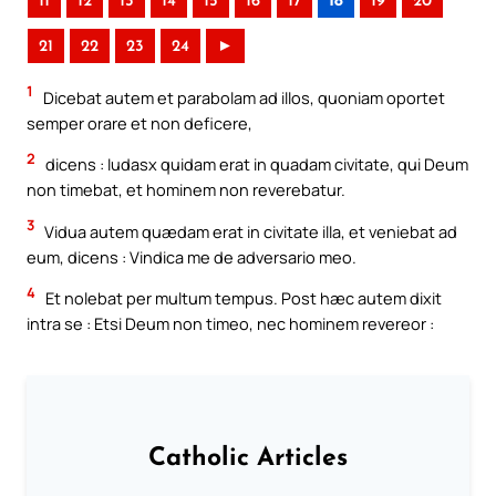
11
12
13
14
15
16
17
18
19
20
21
22
23
24
►
1
Dicebat autem et parabolam ad illos, quoniam oportet
semper orare et non deficere,
2
dicens : Iudasx quidam erat in quadam civitate, qui Deum
non timebat, et hominem non reverebatur.
3
Vidua autem quædam erat in civitate illa, et veniebat ad
eum, dicens : Vindica me de adversario meo.
4
Et nolebat per multum tempus. Post hæc autem dixit
intra se : Etsi Deum non timeo, nec hominem revereor :
Catholic Articles