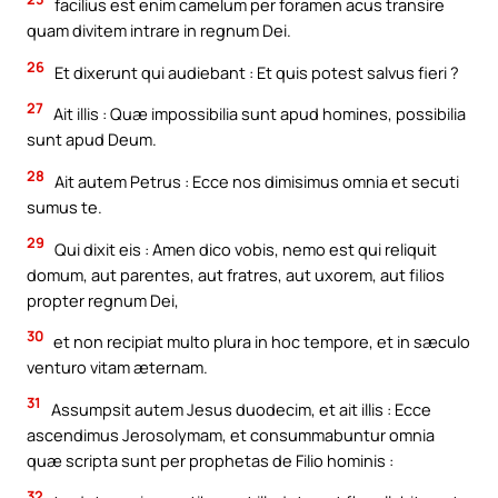
facilius est enim camelum per foramen acus transire
quam divitem intrare in regnum Dei.
26
Et dixerunt qui audiebant : Et quis potest salvus fieri ?
27
Ait illis : Quæ impossibilia sunt apud homines, possibilia
sunt apud Deum.
28
Ait autem Petrus : Ecce nos dimisimus omnia et secuti
sumus te.
29
Qui dixit eis : Amen dico vobis, nemo est qui reliquit
domum, aut parentes, aut fratres, aut uxorem, aut filios
propter regnum Dei,
30
et non recipiat multo plura in hoc tempore, et in sæculo
venturo vitam æternam.
31
Assumpsit autem Jesus duodecim, et ait illis : Ecce
ascendimus Jerosolymam, et consummabuntur omnia
quæ scripta sunt per prophetas de Filio hominis :
32