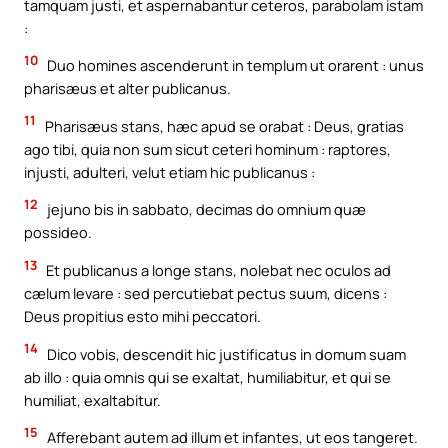
tamquam justi, et aspernabantur ceteros, parabolam istam
:
10
Duo homines ascenderunt in templum ut orarent : unus
pharisæus et alter publicanus.
11
Pharisæus stans, hæc apud se orabat : Deus, gratias
ago tibi, quia non sum sicut ceteri hominum : raptores,
injusti, adulteri, velut etiam hic publicanus :
12
jejuno bis in sabbato, decimas do omnium quæ
possideo.
13
Et publicanus a longe stans, nolebat nec oculos ad
cælum levare : sed percutiebat pectus suum, dicens :
Deus propitius esto mihi peccatori.
14
Dico vobis, descendit hic justificatus in domum suam
ab illo : quia omnis qui se exaltat, humiliabitur, et qui se
humiliat, exaltabitur.
15
Afferebant autem ad illum et infantes, ut eos tangeret.