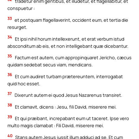
tradetur enim gentibus, et illudetur, et flagellabitur, et
conspuetur :
33
et postquam flagellaverint, occident eum, et tertia die
resurget.
34
Et ipsi nihil horum intellexerunt, et erat verbum istud
absconditum ab eis, et non intelligebant quæ dicebantur.
35
Factum est autem, cum appropinquaret Jericho, cæcus
quidam sedebat secus viam, mendicans.
36
Et cum audiret turbam prætereuntem, interrogabat
quid hoc esset.
37
Dixerunt autem ei quod Jesus Nazarenus transiret.
38
Et clamavit, dicens : Jesu, fili David, miserere mei.
39
Et qui præibant, increpabant eum ut taceret. Ipse vero
multo magis clamabat : Fili David, miserere mei.
40
Stans autem Jesus jussit illum adduci ad se. Et cum