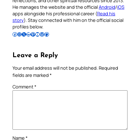
reflections, and other spiritual resources since 2013.
He manages the website and the official
Android
/
iOS
apps alongside his professional career (
Read his
story
). Stay connected with him on the official social
profiles below.
Follow Pradeep on Facebook
Follow Pradeep on Instagram
Follow Pradeep on X
Follow Pradeep on LinkedIn
Follow Pradeep on Pinterest
Subscribe to Pradeep’s Youtube Channel
Follow Pradeep on WordPress
Follow Pradeep on GitHub
Leave a Reply
Your email address will not be published.
Required
fields are marked
*
Comment
*
Name
*