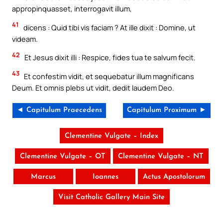
appropinquasset, interrogavit illum,
41
dicens : Quid tibi vis faciam ? At ille dixit : Domine, ut
videam.
42
Et Jesus dixit illi : Respice, fides tua te salvum fecit.
43
Et confestim vidit, et sequebatur illum magnificans
Deum. Et omnis plebs ut vidit, dedit laudem Deo.
◄ Capitulum Praecedens
Capitulum Proximum ►
Clementine Vulgate – Index
Clementine Vulgate – OT
Clementine Vulgate – NT
Marcus
Ioannes
Actus Apostolorum
Visit Catholic Gallery Main Site