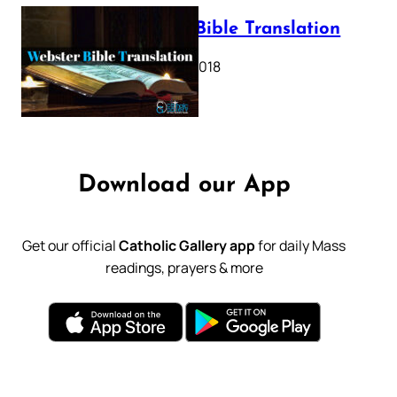
Webster Bible Translation
October 11, 2018
Download our App
Get our official
Catholic Gallery app
for daily Mass
readings, prayers & more