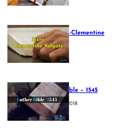
The Sixto-Clementine
Vulgate
July 12, 2025
Luther Bible – 1545
October 17, 2018