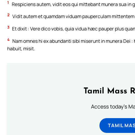
1
Respiciens autem, vidit eos qui mittebant munera sua in g
2
Vidit autem et quamdam viduam pauperculam mittentem 
3
Et dixit : Vere dico vobis, quia vidua hæc pauper plus qua
4
Nam omnes hi ex abundanti sibi miserunt in munera Dei 
habuit, misit.
Tamil Mass 
Access today's Mas
TAMIL MA