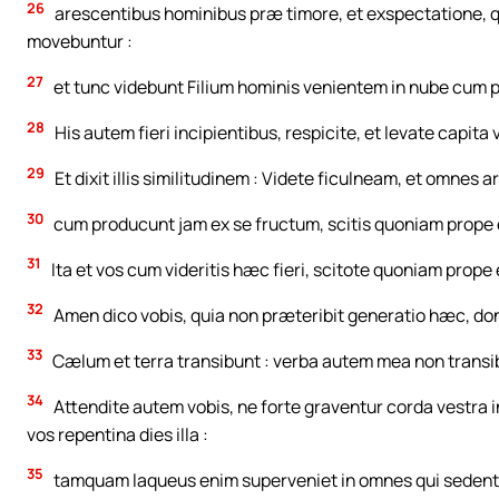
26
arescentibus hominibus præ timore, et exspectatione, 
movebuntur :
27
et tunc videbunt Filium hominis venientem in nube cum 
28
His autem fieri incipientibus, respicite, et levate capit
29
Et dixit illis similitudinem : Videte ficulneam, et omnes a
30
cum producunt jam ex se fructum, scitis quoniam prope 
31
Ita et vos cum videritis hæc fieri, scitote quoniam prope
32
Amen dico vobis, quia non præteribit generatio hæc, do
33
Cælum et terra transibunt : verba autem mea non transi
34
Attendite autem vobis, ne forte graventur corda vestra in 
vos repentina dies illa :
35
tamquam laqueus enim superveniet in omnes qui sedent