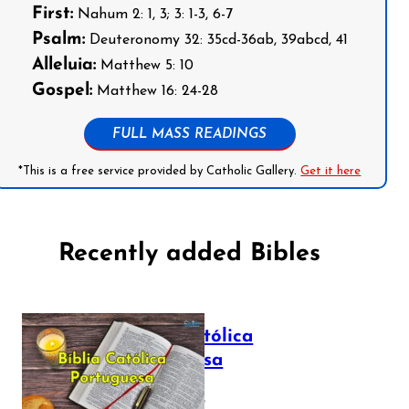
First:
Nahum 2: 1, 3; 3: 1-3, 6-7
Psalm:
Deuteronomy 32: 35cd-36ab, 39abcd, 41
Alleluia:
Matthew 5: 10
Gospel:
Matthew 16: 24-28
FULL MASS READINGS
*This is a free service provided by Catholic Gallery.
Get it here
Recently added Bibles
Bíblia Católica
Portuguesa
July 16, 2025