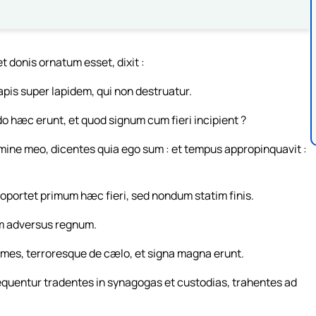
 donis ornatum esset, dixit :
apis super lapidem, qui non destruatur.
o hæc erunt, et quod signum cum fieri incipient ?
nomine meo, dicentes quia ego sum : et tempus appropinquavit :
: oportet primum hæc fieri, sed nondum statim finis.
um adversus regnum.
ames, terroresque de cælo, et signa magna erunt.
equentur tradentes in synagogas et custodias, trahentes ad