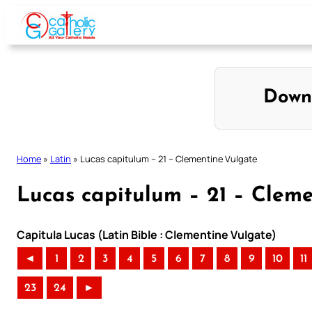
Skip
to
content
Down
Home
»
Latin
»
Lucas capitulum – 21 – Clementine Vulgate
Lucas capitulum – 21 – Clem
Capitula Lucas (Latin Bible : Clementine Vulgate)
◄
1
2
3
4
5
6
7
8
9
10
11
23
24
►