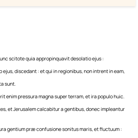
nc scitote quia appropinquavit desolatio ejus :
 ejus, discedant : et qui in regionibus, non intrent in eam,
ta sunt.
erit enim pressura magna super terram, et ira populo huic.
ntes, et Jerusalem calcabitur a gentibus, donec impleantur
ressura gentium præ confusione sonitus maris, et fluctuum :