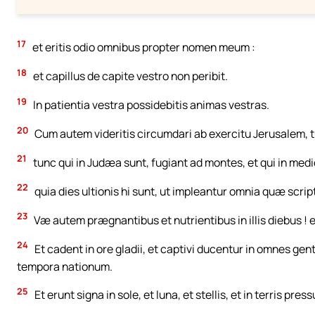
17
et eritis odio omnibus propter nomen meum :
18
et capillus de capite vestro non peribit.
19
In patientia vestra possidebitis animas vestras.
20
Cum autem videritis circumdari ab exercitu Jerusalem, tu
21
tunc qui in Judæa sunt, fugiant ad montes, et qui in medio
22
quia dies ultionis hi sunt, ut impleantur omnia quæ scrip
23
Væ autem prægnantibus et nutrientibus in illis diebus ! 
24
Et cadent in ore gladii, et captivi ducentur in omnes ge
tempora nationum.
25
Et erunt signa in sole, et luna, et stellis, et in terris p