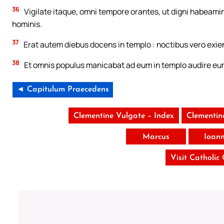
36
Vigilate itaque, omni tempore orantes, ut digni habeamin
hominis.
37
Erat autem diebus docens in templo : noctibus vero exien
38
Et omnis populus manicabat ad eum in templo audire eu
◄ Capitulum Praecedens
Clementine Vulgate – Index
Clementin
Marcus
Ioan
Visit Catholic