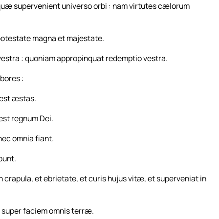
quæ supervenient universo orbi : nam virtutes cælorum
potestate magna et majestate.
a vestra : quoniam appropinquat redemptio vestra.
rbores :
est æstas.
 est regnum Dei.
nec omnia fiant.
bunt.
crapula, et ebrietate, et curis hujus vitæ, et superveniat in
 super faciem omnis terræ.