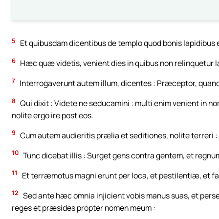
5
Et quibusdam dicentibus de templo quod bonis lapidibus et
6
Hæc quæ videtis, venient dies in quibus non relinquetur l
7
Interrogaverunt autem illum, dicentes : Præceptor, quand
8
Qui dixit : Videte ne seducamini : multi enim venient in 
nolite ergo ire post eos.
9
Cum autem audieritis prælia et seditiones, nolite terreri 
10
Tunc dicebat illis : Surget gens contra gentem, et regn
11
Et terræmotus magni erunt per loca, et pestilentiæ, et f
12
Sed ante hæc omnia injicient vobis manus suas, et pers
reges et præsides propter nomen meum :