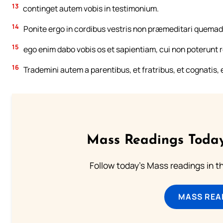
13
continget autem vobis in testimonium.
14
Ponite ergo in cordibus vestris non præmeditari quema
15
ego enim dabo vobis os et sapientiam, cui non poterunt r
16
Trademini autem a parentibus, et fratribus, et cognatis, e
Mass Readings Today
Follow today's Mass readings in t
MASS REA