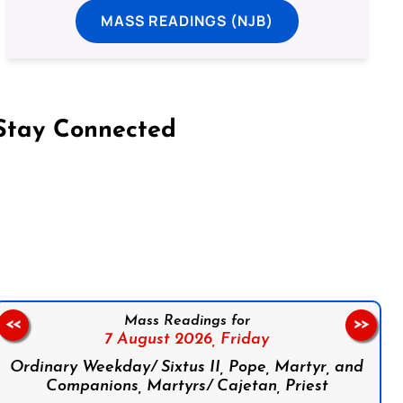
MASS READINGS (NJB)
Stay Connected
on Facebook
Follow us on Instagram
Follow us on X
Subscribe to our YouTube Channel
Follow us on WhatsApp
Mass Readings for
<<
>>
7 August 2026,
Friday
Ordinary Weekday/ Sixtus II, Pope, Martyr, and
Companions, Martyrs/ Cajetan, Priest