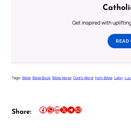
Cathol
Get inspired with uplifti
READ
Tags:
Bible
Bible Book
Bible Verse
God’s Word
Holy Bible
Latin
Luc
Share this article on Facebook
Share this article on WhatsApp
Share this article on LinkedIn
Share this article on X
Share this article on Telegram
Email this Article
Share: