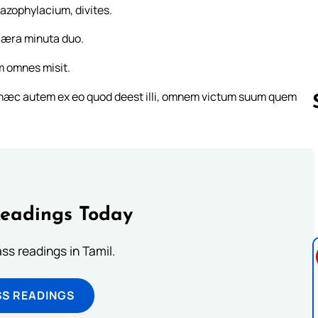
azophylacium, divites.
æra minuta duo.
m omnes misit.
: hæc autem ex eo quod deest illi, omnem victum suum quem
Follow us 
Readings Today
s readings in Tamil.
SS READINGS