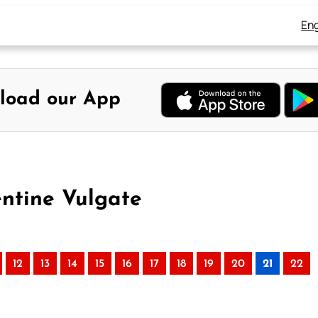
Eng
load our App
entine Vulgate
12
13
14
15
16
17
18
19
20
21
22