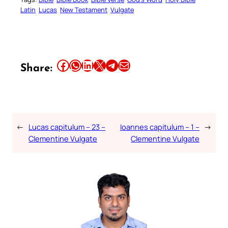
Latin
Lucas
New Testament
Vulgate
Share this article on Facebook
Share this article on WhatsApp
Share this article on LinkedIn
Share this article on X
Share this article on Telegram
Email this Article
Share:
←
Lucas capitulum – 23 –
Ioannes capitulum – 1 –
→
Clementine Vulgate
Clementine Vulgate