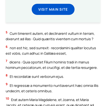
VISIT MAIN SITE
5
Cum timerent autem, et declinarent vultum in terram,
dixerunt ad illas : Quid quæritis viventem cum mortuis ?
6
non est hic, sed surrexit : recordamini qualiter locutus
est vobis, cum adhuc in Galilæa esset,
7
dicens : Quia oportet Filium hominis tradi in manus
hominum peccatorum, et crucifigi, et die tertia resurgere.
8
Et recordatæ sunt verborum ejus.
9
Et regressæ a monumento nuntiaverunt hæc omnia illis
undecim, et ceteris omnibus.
10
Erat autem Maria Magdalene, et Joanna, et Maria
Jacobi, et ceteræ quæ cum eis erant, quæ dicebant ad