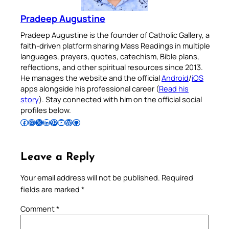
Pradeep Augustine
Pradeep Augustine is the founder of Catholic Gallery, a
faith-driven platform sharing Mass Readings in multiple
languages, prayers, quotes, catechism, Bible plans,
reflections, and other spiritual resources since 2013.
He manages the website and the official
Android
/
iOS
apps alongside his professional career (
Read his
story
). Stay connected with him on the official social
profiles below.
Follow Pradeep on Facebook
Follow Pradeep on Instagram
Follow Pradeep on X
Follow Pradeep on LinkedIn
Follow Pradeep on Pinterest
Subscribe to Pradeep’s Youtube Channel
Follow Pradeep on WordPress
Follow Pradeep on GitHub
Leave a Reply
Your email address will not be published.
Required
fields are marked
*
Comment
*