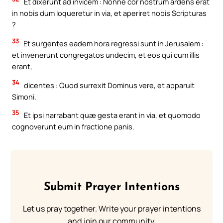
Et dixerunt ad invicem : Nonne cor nostrum ardens erat
in nobis dum loqueretur in via, et aperiret nobis Scripturas
?
33
Et surgentes eadem hora regressi sunt in Jerusalem :
et invenerunt congregatos undecim, et eos qui cum illis
erant,
34
dicentes : Quod surrexit Dominus vere, et apparuit
Simoni.
35
Et ipsi narrabant quæ gesta erant in via, et quomodo
cognoverunt eum in fractione panis.
Submit Prayer Intentions
Let us pray together. Write your prayer intentions
and join our community.