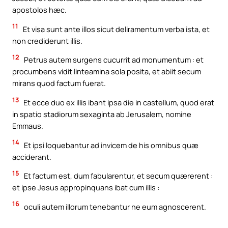
apostolos hæc.
11
Et visa sunt ante illos sicut deliramentum verba ista, et
non crediderunt illis.
12
Petrus autem surgens cucurrit ad monumentum : et
procumbens vidit linteamina sola posita, et abiit secum
mirans quod factum fuerat.
13
Et ecce duo ex illis ibant ipsa die in castellum, quod erat
in spatio stadiorum sexaginta ab Jerusalem, nomine
Emmaus.
14
Et ipsi loquebantur ad invicem de his omnibus quæ
acciderant.
15
Et factum est, dum fabularentur, et secum quærerent :
et ipse Jesus appropinquans ibat cum illis :
16
oculi autem illorum tenebantur ne eum agnoscerent.