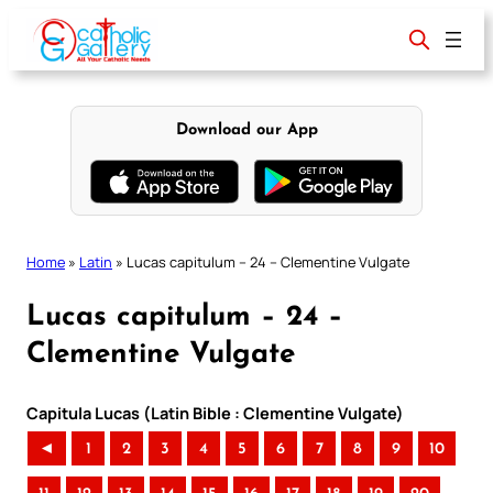
Skip
to
content
Download our App
Home
»
Latin
»
Lucas capitulum – 24 – Clementine Vulgate
Lucas capitulum – 24 –
Clementine Vulgate
Capitula Lucas (Latin Bible : Clementine Vulgate)
◄
1
2
3
4
5
6
7
8
9
10