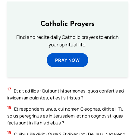
Catholic Prayers
Find and recite daily Catholic prayers to enrich
your spiritual life.
PRAY NOW
17
Et ait ad illos : Qui sunt hi sermones, quos confertis ad
invicem ambulantes, et estis tristes ?
18
Et respondens unus, cui nomen Cleophas, dixit ei : Tu
solus peregrinus es in Jerusalem, et non cognovisti quæ
facta sunt in illa his diebus ?
19
Quibus ille dixit : Quæ ? Et dixerunt : De Jesu Nazareno,