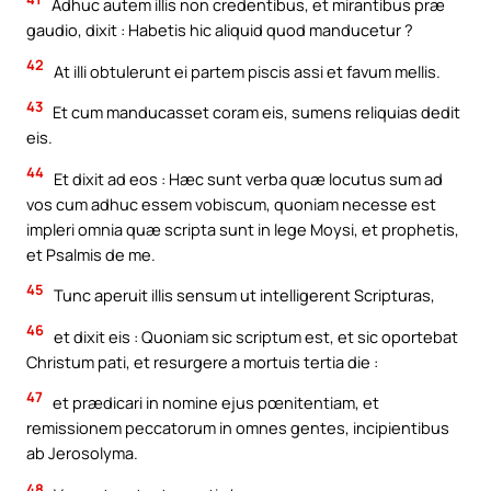
Adhuc autem illis non credentibus, et mirantibus præ
gaudio, dixit : Habetis hic aliquid quod manducetur ?
42
At illi obtulerunt ei partem piscis assi et favum mellis.
43
Et cum manducasset coram eis, sumens reliquias dedit
eis.
44
Et dixit ad eos : Hæc sunt verba quæ locutus sum ad
vos cum adhuc essem vobiscum, quoniam necesse est
impleri omnia quæ scripta sunt in lege Moysi, et prophetis,
et Psalmis de me.
45
Tunc aperuit illis sensum ut intelligerent Scripturas,
46
et dixit eis : Quoniam sic scriptum est, et sic oportebat
Christum pati, et resurgere a mortuis tertia die :
47
et prædicari in nomine ejus pœnitentiam, et
remissionem peccatorum in omnes gentes, incipientibus
ab Jerosolyma.
48