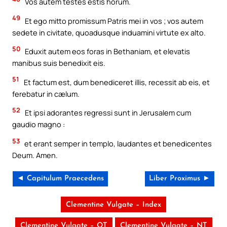
Vos autem testes estis horum.
49
Et ego mitto promissum Patris mei in vos ; vos autem
sedete in civitate, quoadusque induamini virtute ex alto.
50
Eduxit autem eos foras in Bethaniam, et elevatis
manibus suis benedixit eis.
51
Et factum est, dum benediceret illis, recessit ab eis, et
ferebatur in cælum.
52
Et ipsi adorantes regressi sunt in Jerusalem cum
gaudio magno :
53
et erant semper in templo, laudantes et benedicentes
Deum. Amen.
◄ Capitulum Praecedens
Liber Proximus ►
Clementine Vulgate – Index
Clementine Vulgate – OT
Clementine Vulgate – NT