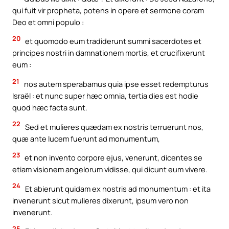
qui fuit vir propheta, potens in opere et sermone coram
Deo et omni populo :
20
et quomodo eum tradiderunt summi sacerdotes et
principes nostri in damnationem mortis, et crucifixerunt
eum :
21
nos autem sperabamus quia ipse esset redempturus
Israël : et nunc super hæc omnia, tertia dies est hodie
quod hæc facta sunt.
22
Sed et mulieres quædam ex nostris terruerunt nos,
quæ ante lucem fuerunt ad monumentum,
23
et non invento corpore ejus, venerunt, dicentes se
etiam visionem angelorum vidisse, qui dicunt eum vivere.
24
Et abierunt quidam ex nostris ad monumentum : et ita
invenerunt sicut mulieres dixerunt, ipsum vero non
invenerunt.
25