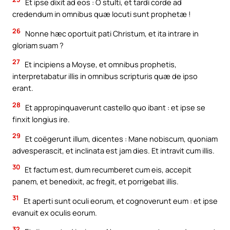
Et ipse dixit ad eos : O stulti, et tardi corde ad
credendum in omnibus quæ locuti sunt prophetæ !
26
Nonne hæc oportuit pati Christum, et ita intrare in
gloriam suam ?
27
Et incipiens a Moyse, et omnibus prophetis,
interpretabatur illis in omnibus scripturis quæ de ipso
erant.
28
Et appropinquaverunt castello quo ibant : et ipse se
finxit longius ire.
29
Et coëgerunt illum, dicentes : Mane nobiscum, quoniam
advesperascit, et inclinata est jam dies. Et intravit cum illis.
30
Et factum est, dum recumberet cum eis, accepit
panem, et benedixit, ac fregit, et porrigebat illis.
31
Et aperti sunt oculi eorum, et cognoverunt eum : et ipse
evanuit ex oculis eorum.
32