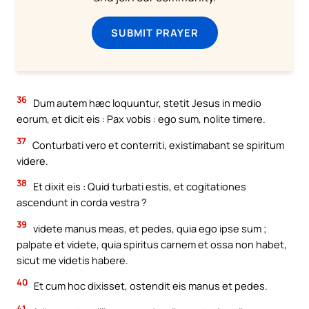
SUBMIT PRAYER
36
Dum autem hæc loquuntur, stetit Jesus in medio
eorum, et dicit eis : Pax vobis : ego sum, nolite timere.
37
Conturbati vero et conterriti, existimabant se spiritum
videre.
38
Et dixit eis : Quid turbati estis, et cogitationes
ascendunt in corda vestra ?
39
videte manus meas, et pedes, quia ego ipse sum ;
palpate et videte, quia spiritus carnem et ossa non habet,
sicut me videtis habere.
40
Et cum hoc dixisset, ostendit eis manus et pedes.
41