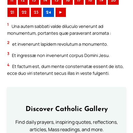
11
12
13
14
15
16
17
18
19
20
21
22
23
24
►
1
Una autem sabbati valde diluculo venerunt ad
monumentum, portantes quæ paraverant aromata :
2
et invenerunt lapidem revolutum a monumento.
3
Et ingressæ non invenerunt corpus Domini Jesu.
4
Et factum est, dum mente consternatæ essent de isto,
ecce duo viri steterunt secus illas in veste fulgenti.
Discover Catholic Gallery
Find daily prayers, inspiring quotes, reflections,
articles, Mass readings, and more.