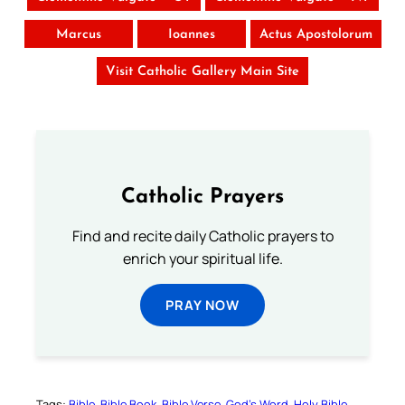
Marcus
Ioannes
Actus Apostolorum
Visit Catholic Gallery Main Site
Catholic Prayers
Find and recite daily Catholic prayers to
enrich your spiritual life.
PRAY NOW
Tags:
Bible
Bible Book
Bible Verse
God’s Word
Holy Bible