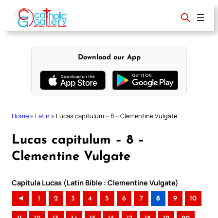
Skip
to
content
Download our App
Home
»
Latin
»
Lucas capitulum – 8 – Clementine Vulgate
Lucas capitulum – 8 –
Clementine Vulgate
Capitula Lucas (Latin Bible : Clementine Vulgate)
◄
1
2
3
4
5
6
7
8
9
10