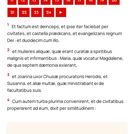
11
12
13
14
15
16
17
18
19
20
21
22
23
24
►
1
Et factum est deinceps, et ipse iter faciebat per
civitates, et castella prædicans, et evangelizans regnum
Dei : et duodecim cum illo,
2
et mulieres aliquæ, quæ erant curatæ a spiritibus
malignis et infirmantibus : Maria, quæ vocatur Magdalene,
de qua septem dæmonia exierant,
3
et Joanna uxor Chusæ procuratoris Herodis, et
Susanna, et aliæ multæ, quæ ministrabant ei de
facultatibus suis.
4
Cum autem turba plurima convenirent, et de civitatibus
properarent ad eum, dixit per similitudinem :