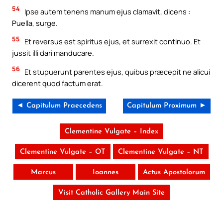
54
Ipse autem tenens manum ejus clamavit, dicens :
Puella, surge.
55
Et reversus est spiritus ejus, et surrexit continuo. Et
jussit illi dari manducare.
56
Et stupuerunt parentes ejus, quibus præcepit ne alicui
dicerent quod factum erat.
◄ Capitulum Praecedens
Capitulum Proximum ►
Clementine Vulgate – Index
Clementine Vulgate – OT
Clementine Vulgate – NT
Marcus
Ioannes
Actus Apostolorum
Visit Catholic Gallery Main Site