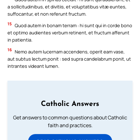
a sollicitudinibus, et divitiis, et voluptatibus vitæ euntes,
suffocantur, et non referunt fructum.
15
Quod autem in bonam terram : hi sunt qui in corde bono
et optimo audientes verbum retinent, et fructum afferunt
in patientia.
16
Nemo autem lucernam accendens, operit eam vase,
aut subtus lectum ponit : sed supra candelabrum ponit, ut
intrantes videant lumen.
Catholic Answers
Get answers to common questions about Catholic
faith and practices.