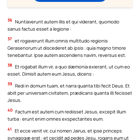
36
Nuntiaverunt autem illis et qui viderant, quomodo
sanus factus esset a legione :
37
et rogaverunt illum omnis multitudo regionis
Gerasenorum ut discederet ab ipsis : quia magno timore
tenebantur. Ipse autem ascendens navim, reversus est.
38
Et rogabat illum vir, a quo dæmonia exierant, ut cum eo
esset. Dimisit autem eum Jesus, dicens :
39
Redi in domum tuam, et narra quanta tibi fecit Deus. Et
abiit per universam civitatem, prædicans quanta illi fecisset
Jesus.
40
Factum est autem cum rediisset Jesus, excepit illum
turba : erunt enim omnes exspectantes eum.
41
Et ecce venit vir, cui nomen Jairus, et ipse princeps
synagogæ erat : et cecidit ad pedes Jesu, rogans eum ut