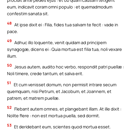
procidit ante pedes ejus : et ob quam causam tetigerit
eum, indicavit coram omni populo : et quemadmodum
confestim sanata sit.
48
At ipse dixit ei : Filia, fides tua salvam te fecit : vade in
pace.
49
Adhuc illo loquente, venit quidam ad principem
synagogæ, dicens ei : Quia mortua est filia tua, noli vexare
illum.
50
Jesus autem, audito hoc verbo, respondit patri puellæ :
Noli timere, crede tantum, et salva erit.
51
Et cum venisset domum, non permisit intrare secum
quemquam, nisi Petrum, et Jacobum, et Joannem, et
patrem, et matrem puellæ.
52
Flebant autem omnes, et plangebant illam. At ille dixit :
Nolite flere : non est mortua puella, sed dormit.
53
Et deridebant eum, scientes quod mortua esset.