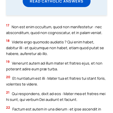
READ CATHOLIC ANSWERS
17
Non est enim occultum, quod non manifestetur : nec
absconditum, quod non cognoscatur, et in palam veniat.
18
Videte ergo quomodo audiatis ? Qui enim habet,
dabitur illi : et quicumque non habet, etiam quod putat se
habere, auferetur ab illo.
19
Venerunt autem ad illum mater et fratres ejus, et non
poterant adire eum præ turba.
20
Et nuntiatum est illi : Mater tua et fratres tui stant foris,
volentes te videre.
21
Qui respondens, dixit ad eos : Mater mea et fratres mei
hi sunt, qui verbum Dei audiunt et faciunt.
22
Factum est autem in una dierum : et ipse ascendit in