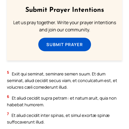
Submit Prayer Intentions
Let us pray together. Write your prayer intentions
and join our community.
SUBMIT PRAYER
5
Exiit qui seminat, seminare semen suum. Et dum
seminat, aliud cecidit secus viam, et conculcatum est, et
volucres cæli comederunt illud.
6
Et aliud cecidit supra petram : et natum aruit, quia non
habebat humorem.
7
Et aliud cecidit inter spinas, et simul exortæ spinæ
suffocaverunt illud.