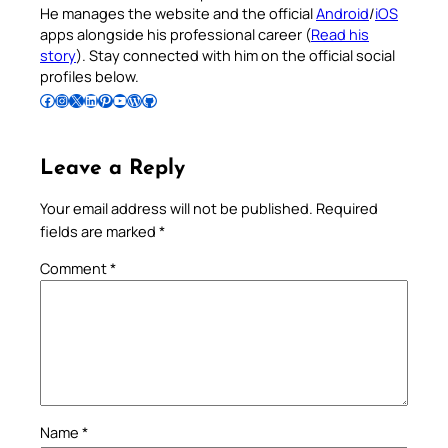
He manages the website and the official
Android
/
iOS
apps alongside his professional career (
Read his
story
). Stay connected with him on the official social
profiles below.
Follow Pradeep on Facebook
Follow Pradeep on Instagram
Follow Pradeep on X
Follow Pradeep on LinkedIn
Follow Pradeep on Pinterest
Subscribe to Pradeep’s Youtube Channel
Follow Pradeep on WordPress
Follow Pradeep on GitHub
Leave a Reply
Your email address will not be published.
Required
fields are marked
*
Comment
*
Name
*