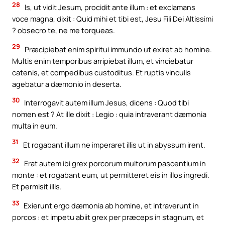
28
Is, ut vidit Jesum, procidit ante illum : et exclamans
voce magna, dixit : Quid mihi et tibi est, Jesu Fili Dei Altissimi
? obsecro te, ne me torqueas.
29
Præcipiebat enim spiritui immundo ut exiret ab homine.
Multis enim temporibus arripiebat illum, et vinciebatur
catenis, et compedibus custoditus. Et ruptis vinculis
agebatur a dæmonio in deserta.
30
Interrogavit autem illum Jesus, dicens : Quod tibi
nomen est ? At ille dixit : Legio : quia intraverant dæmonia
multa in eum.
31
Et rogabant illum ne imperaret illis ut in abyssum irent.
32
Erat autem ibi grex porcorum multorum pascentium in
monte : et rogabant eum, ut permitteret eis in illos ingredi.
Et permisit illis.
33
Exierunt ergo dæmonia ab homine, et intraverunt in
porcos : et impetu abiit grex per præceps in stagnum, et