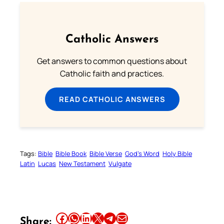
Catholic Answers
Get answers to common questions about
Catholic faith and practices.
READ CATHOLIC ANSWERS
Tags:
Bible
Bible Book
Bible Verse
God’s Word
Holy Bible
Latin
Lucas
New Testament
Vulgate
Share this article on Facebook
Share this article on WhatsApp
Share this article on LinkedIn
Share this article on X
Share this article on Telegram
Email this Article
Share: