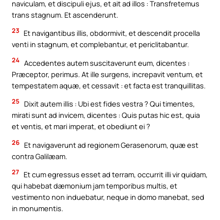
naviculam, et discipuli ejus, et ait ad illos : Transfretemus
trans stagnum. Et ascenderunt.
23
Et navigantibus illis, obdormivit, et descendit procella
venti in stagnum, et complebantur, et periclitabantur.
24
Accedentes autem suscitaverunt eum, dicentes :
Præceptor, perimus. At ille surgens, increpavit ventum, et
tempestatem aquæ, et cessavit : et facta est tranquillitas.
25
Dixit autem illis : Ubi est fides vestra ? Qui timentes,
mirati sunt ad invicem, dicentes : Quis putas hic est, quia
et ventis, et mari imperat, et obediunt ei ?
26
Et navigaverunt ad regionem Gerasenorum, quæ est
contra Galilæam.
27
Et cum egressus esset ad terram, occurrit illi vir quidam,
qui habebat dæmonium jam temporibus multis, et
vestimento non induebatur, neque in domo manebat, sed
in monumentis.