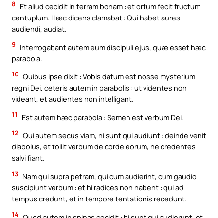
8
Et aliud cecidit in terram bonam : et ortum fecit fructum
centuplum. Hæc dicens clamabat : Qui habet aures
audiendi, audiat.
9
Interrogabant autem eum discipuli ejus, quæ esset hæc
parabola.
10
Quibus ipse dixit : Vobis datum est nosse mysterium
regni Dei, ceteris autem in parabolis : ut videntes non
videant, et audientes non intelligant.
11
Est autem hæc parabola : Semen est verbum Dei.
12
Qui autem secus viam, hi sunt qui audiunt : deinde venit
diabolus, et tollit verbum de corde eorum, ne credentes
salvi fiant.
13
Nam qui supra petram, qui cum audierint, cum gaudio
suscipiunt verbum : et hi radices non habent : qui ad
tempus credunt, et in tempore tentationis recedunt.
14
Quod autem in spinas cecidit : hi sunt qui audierunt, et