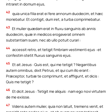
intraret in domum ejus,
42
quia unica filia erat ei fere annorum duodecim, et hæc
moriebatur. Et contigit, dum iret, a turba comprimebatur.
43
Et mulier quædam erat in fluxu sanguinis ab annis
duodecim, quæ in medicos erogaverat omnem
substantiam suam, nec ab ullo potuit curari :
44
accessit retro, et tetigit fimbriam vestimenti ejus : et
confestim stetit fluxus sanguinis ejus.
45
Et ait Jesus : Quis est, qui me tetigit ? Negantibus
autem omnibus, dixit Petrus, et qui cum illo erant :
Præceptor, turbæ te comprimunt, et affligunt, et dicis :
Quis me tetigit ?
46
Et dicit Jesus : Tetigit me aliquis : nam ego novi virtutem
de me exiisse.
47
Videns autem mulier, quia non latuit, tremens venit, et