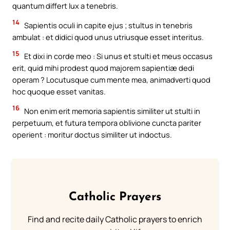
quantum differt lux a tenebris.
14
Sapientis oculi in capite ejus ; stultus in tenebris
ambulat : et didici quod unus utriusque esset interitus.
15
Et dixi in corde meo : Si unus et stulti et meus occasus
erit, quid mihi prodest quod majorem sapientiæ dedi
operam ? Locutusque cum mente mea, animadverti quod
hoc quoque esset vanitas.
16
Non enim erit memoria sapientis similiter ut stulti in
perpetuum, et futura tempora oblivione cuncta pariter
operient : moritur doctus similiter ut indoctus.
Catholic Prayers
Find and recite daily Catholic prayers to enrich