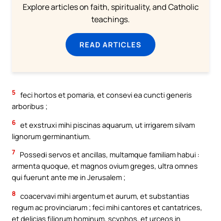
Explore articles on faith, spirituality, and Catholic
teachings.
READ ARTICLES
5
feci hortos et pomaria, et consevi ea cuncti generis
arboribus ;
6
et exstruxi mihi piscinas aquarum, ut irrigarem silvam
lignorum germinantium.
7
Possedi servos et ancillas, multamque familiam habui :
armenta quoque, et magnos ovium greges, ultra omnes
qui fuerunt ante me in Jerusalem ;
8
coacervavi mihi argentum et aurum, et substantias
regum ac provinciarum ; feci mihi cantores et cantatrices,
et delicias filiorum hominum, scyphos, et urceos in