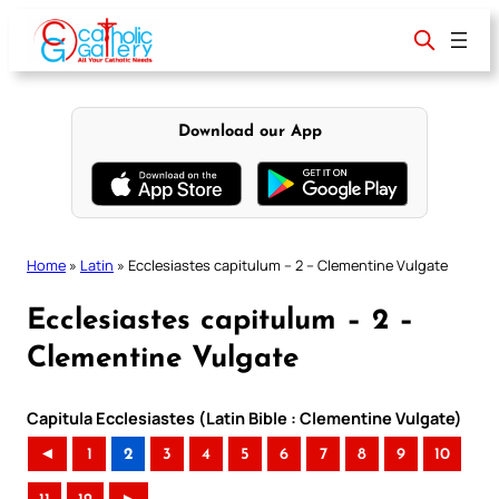
Skip
to
content
Download our App
Home
»
Latin
»
Ecclesiastes capitulum – 2 – Clementine Vulgate
Ecclesiastes capitulum – 2 –
Clementine Vulgate
Capitula Ecclesiastes (Latin Bible : Clementine Vulgate)
◄
1
2
3
4
5
6
7
8
9
10