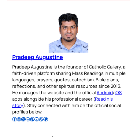
Pradeep Augustine
Pradeep Augustine is the founder of Catholic Gallery, a
faith-driven platform sharing Mass Readings in multiple
languages, prayers, quotes, catechism, Bible plans,
reflections, and other spiritual resources since 2013.
He manages the website and the official
Android
/
iOS
apps alongside his professional career (
Read his
story
). Stay connected with him on the official social
profiles below.
Follow Pradeep on Facebook
Follow Pradeep on Instagram
Follow Pradeep on X
Follow Pradeep on LinkedIn
Follow Pradeep on Pinterest
Subscribe to Pradeep’s Youtube Channel
Follow Pradeep on WordPress
Follow Pradeep on GitHub