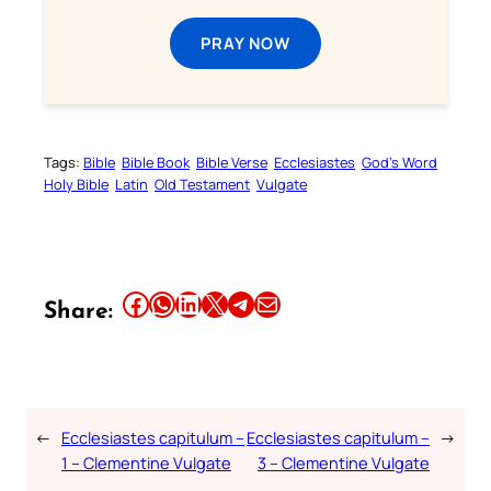
PRAY NOW
Tags:
Bible
Bible Book
Bible Verse
Ecclesiastes
God’s Word
Holy Bible
Latin
Old Testament
Vulgate
Share this article on Facebook
Share this article on WhatsApp
Share this article on LinkedIn
Share this article on X
Share this article on Telegram
Email this Article
Share:
←
Ecclesiastes capitulum –
Ecclesiastes capitulum –
→
1 – Clementine Vulgate
3 – Clementine Vulgate