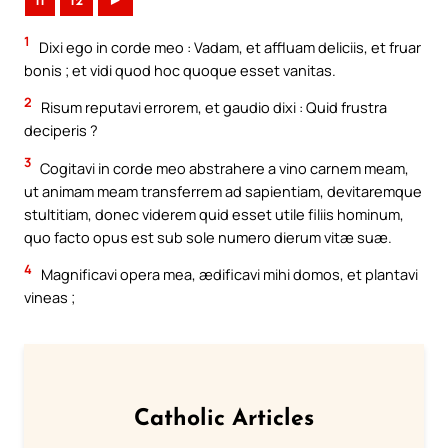
11
12
►
1
Dixi ego in corde meo : Vadam, et affluam deliciis, et fruar
bonis ; et vidi quod hoc quoque esset vanitas.
2
Risum reputavi errorem, et gaudio dixi : Quid frustra
deciperis ?
3
Cogitavi in corde meo abstrahere a vino carnem meam,
ut animam meam transferrem ad sapientiam, devitaremque
stultitiam, donec viderem quid esset utile filiis hominum,
quo facto opus est sub sole numero dierum vitæ suæ.
4
Magnificavi opera mea, ædificavi mihi domos, et plantavi
vineas ;
Catholic Articles