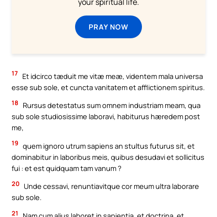
your spiritual life.
PRAY NOW
17
Et idcirco tæduit me vitæ meæ, videntem mala universa
esse sub sole, et cuncta vanitatem et afflictionem spiritus.
18
Rursus detestatus sum omnem industriam meam, qua
sub sole studiosissime laboravi, habiturus hæredem post
me,
19
quem ignoro utrum sapiens an stultus futurus sit, et
dominabitur in laboribus meis, quibus desudavi et sollicitus
fui : et est quidquam tam vanum ?
20
Unde cessavi, renuntiavitque cor meum ultra laborare
sub sole.
21
Nam cum alius laboret in sapientia, et doctrina, et