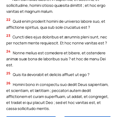
sollicitudine, homini otioso quæsita dimittit ; et hoc ergo
vanitas et magnum malum.
22
Quid enim proderit homini de universo labore suo, et
afflictione spiritus, qua sub sole cruciatus est ?
23
Cuncti dies ejus doloribus et ærumnis pleni sunt, nec
per noctem mente requiescit. Et hoc nonne vanitas est ?
24
Nonne melius est comedere et bibere, et ostendere
animæ suæ bona de laboribus suis ? et hoc de manu Dei
est.
25
Quis ita devorabit et deliciis affluet ut ego ?
26
Homini bono in conspectu suo dedit Deus sapientiam,
et scientiam, et lætitiam ; peccatori autem dedit
afflictionem et curam superfluam, ut addat, et congreget,
et tradat ei qui placuit Deo ; sed et hoc vanitas est, et
cassa sollicitudo mentis.