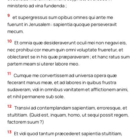
ministerio ad vina fundenda ;
9
et supergressus sum opibus omnes qui ante me
fuerunt in Jerusalem : sapientia quoque perseveravit
mecum.
10
Et omnia quæ desideraverunt oculi mei non negavi eis,
nec prohibui cor meum quin omni voluptate frueretur, et
oblectaret se in his quæ præparaveram ; et hanc ratus sum
partem meam si uterer labore meo.
11
Cumque me convertissem ad universa opera quæ
fecerant manus meæ, et ad labores in quibus frustra
sudaveram, vidi in omnibus vanitatem et afflictionem animi,
et nihil permanere sub sole.
12
Transivi ad contemplandam sapientiam, erroresque, et
stultitiam. (Quid est, inquam, homo, ut sequi possit regem,
factorem suum ?)
13
Et vidi quod tantum præcederet sapientia stultitiam,