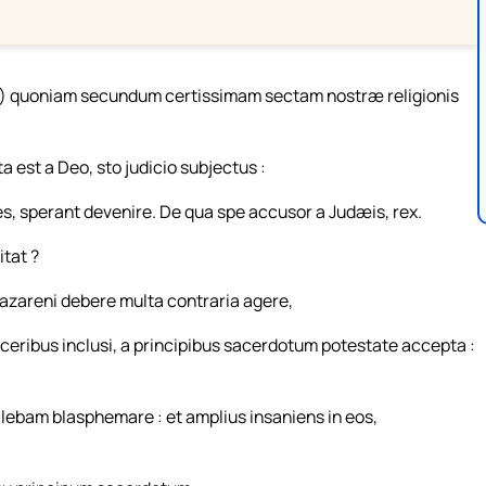
re) quoniam secundum certissimam sectam nostræ religionis
 est a Deo, sto judicio subjectus :
s, sperant devenire. De qua spe accusor a Judæis, rex.
itat ?
zareni debere multa contraria agere,
ceribus inclusi, a principibus sacerdotum potestate accepta :
ebam blasphemare : et amplius insaniens in eos,