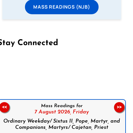
MASS READINGS (NJB)
Stay Connected
on Facebook
Follow us on Instagram
Follow us on X
Subscribe to our YouTube Channel
Follow us on WhatsApp
Mass Readings for
<<
>>
7 August 2026,
Friday
Ordinary Weekday/ Sixtus II, Pope, Martyr, and
Companions, Martyrs/ Cajetan, Priest