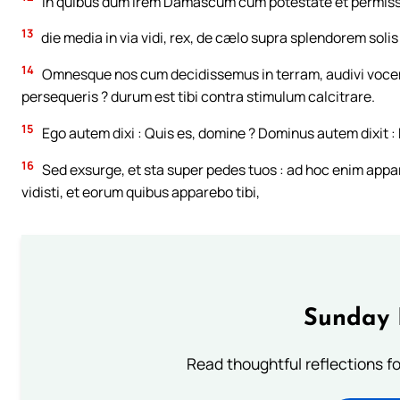
In quibus dum irem Damascum cum potestate et permis
13
die media in via vidi, rex, de cælo supra splendorem sol
14
Omnesque nos cum decidissemus in terram, audivi vocem 
persequeris ? durum est tibi contra stimulum calcitrare.
15
Ego autem dixi : Quis es, domine ? Dominus autem dixit 
16
Sed exsurge, et sta super pedes tuos : ad hoc enim appar
vidisti, et eorum quibus apparebo tibi,
Sunday 
Read thoughtful reflections f