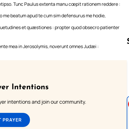
emetipso. Tunc Paulus extenta manu cœpit rationem reddere :
mo me beatum apud te cum sim defensurus me hodie,
etudines et quæstiones : propter quod obsecro patienter
gente mea in Jerosolymis, noverunt omnes Judæi :
Follow us 
er Intentions
ayer intentions and join our community.
T PRAYER