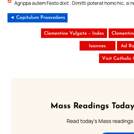
32
Agrippa autem Festo dixit : Dimitti poterat homo hic, s
◄ Capitulum Praecedens
Clementine Vulgate – Index
Clementin
Ioannes
Ad R
Visit Catholic
Mass Readings Today
Read today's Mass readings 