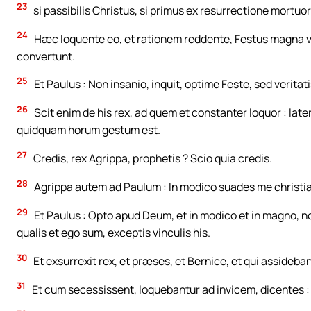
23
si passibilis Christus, si primus ex resurrectione mortu
24
Hæc loquente eo, et rationem reddente, Festus magna voc
convertunt.
25
Et Paulus : Non insanio, inquit, optime Feste, sed veritati
26
Scit enim de his rex, ad quem et constanter loquor : lat
quidquam horum gestum est.
27
Credis, rex Agrippa, prophetis ? Scio quia credis.
28
Agrippa autem ad Paulum : In modico suades me christia
29
Et Paulus : Opto apud Deum, et in modico et in magno, no
qualis et ego sum, exceptis vinculis his.
30
Et exsurrexit rex, et præses, et Bernice, et qui assideban
31
Et cum secessissent, loquebantur ad invicem, dicentes : Q