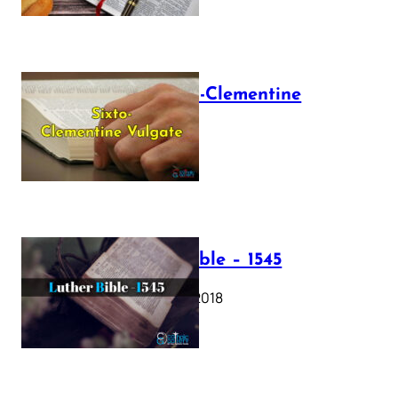
The Sixto-Clementine
Vulgate
July 12, 2025
Luther Bible – 1545
October 17, 2018