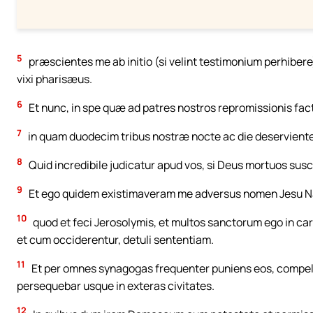
5
præscientes me ab initio (si velint testimonium perhibe
vixi pharisæus.
6
Et nunc, in spe quæ ad patres nostros repromissionis facta
7
in quam duodecim tribus nostræ nocte ac die deserviente
8
Quid incredibile judicatur apud vos, si Deus mortuos susc
9
Et ego quidem existimaveram me adversus nomen Jesu Na
10
quod et feci Jerosolymis, et multos sanctorum ego in car
et cum occiderentur, detuli sententiam.
11
Et per omnes synagogas frequenter puniens eos, compell
persequebar usque in exteras civitates.
12