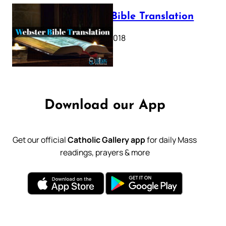
Webster Bible Translation
October 11, 2018
Download our App
Get our official
Catholic Gallery app
for daily Mass
readings, prayers & more