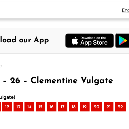
Eng
load our App
e
 – 26 – Clementine Vulgate
ulgate)
12
13
14
15
16
17
18
19
20
21
22