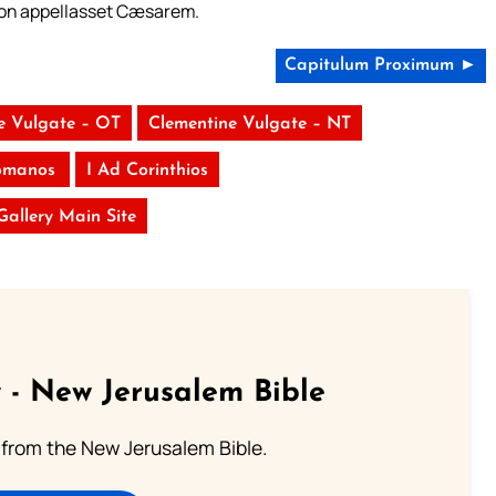
i non appellasset Cæsarem.
Capitulum Proximum ►
e Vulgate – OT
Clementine Vulgate – NT
omanos
I Ad Corinthios
 Gallery Main Site
 - New Jerusalem Bible
from the New Jerusalem Bible.