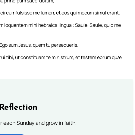
su principum sacerdotum,
is circumfulsisse me lumen, et eos qui mecum simul erant.
loquentem mihi hebraica lingua : Saule, Saule, quid me
: Ego sum Jesus, quem tu persequeris.
ui tibi, ut constituam te ministrum, et testem eorum quæ
Reflection
or each Sunday and grow in faith.