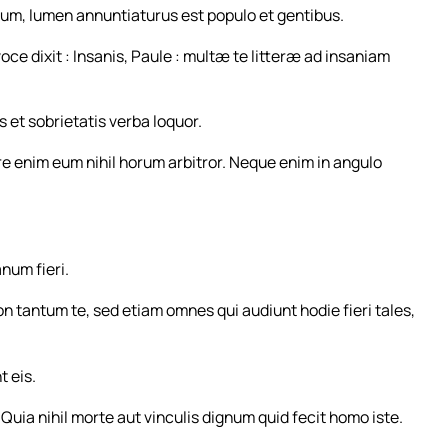
orum, lumen annuntiaturus est populo et gentibus.
e dixit : Insanis, Paule : multæ te litteræ ad insaniam
s et sobrietatis verba loquor.
ere enim eum nihil horum arbitror. Neque enim in angulo
num fieri.
n tantum te, sed etiam omnes qui audiunt hodie fieri tales,
t eis.
uia nihil morte aut vinculis dignum quid fecit homo iste.