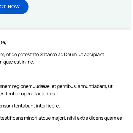
ECT NOW
 te,
em, et de potestate Satanæ ad Deum, ut accipiant
m quæ est in me.
 omnem regionem Judææ, et gentibus, annuntiabam, ut
nitentiæ opera facientes.
nsum tentabant interficere.
testificans minori atque majori, nihil extra dicens quam ea