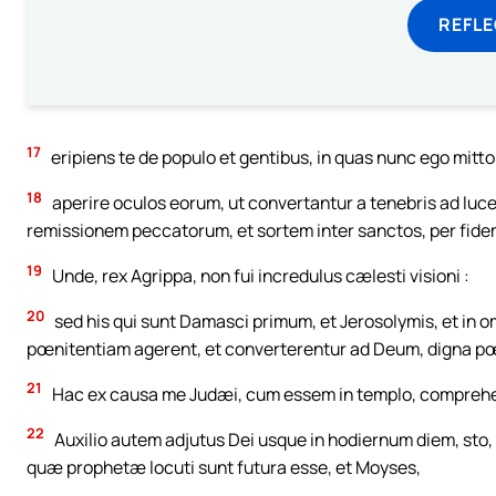
REFL
17
eripiens te de populo et gentibus, in quas nunc ego mitto
18
aperire oculos eorum, ut convertantur a tenebris ad luc
remissionem peccatorum, et sortem inter sanctos, per fide
19
Unde, rex Agrippa, non fui incredulus cælesti visioni :
20
sed his qui sunt Damasci primum, et Jerosolymis, et in
pœnitentiam agerent, et converterentur ad Deum, digna pœ
21
Hac ex causa me Judæi, cum essem in templo, comprehe
22
Auxilio autem adjutus Dei usque in hodiernum diem, sto, 
quæ prophetæ locuti sunt futura esse, et Moyses,