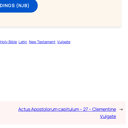
DINGS (NJB)
Holy Bible
Latin
New Testament
Vulgate
Actus Apostolorum capitulum – 27 – Clementine
→
Vulgate