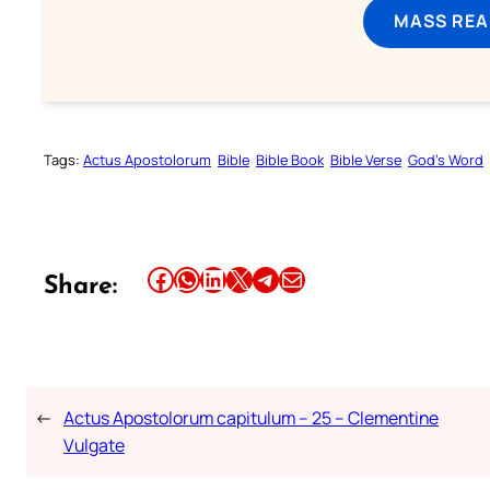
MASS REA
Tags:
Actus Apostolorum
Bible
Bible Book
Bible Verse
God’s Word
Share this article on Facebook
Share this article on WhatsApp
Share this article on LinkedIn
Share this article on X
Share this article on Telegram
Email this Article
Share:
←
Actus Apostolorum capitulum – 25 – Clementine
Vulgate