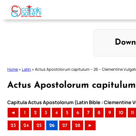
Skip
to
content
Down
Home
»
Latin
»
Actus Apostolorum capitulum – 26 – Clementine Vulgat
Actus Apostolorum capitulum
Capitula Actus Apostolorum (Latin Bible : Clementine V
◄
1
2
3
4
5
6
7
8
9
10
11
23
24
25
26
27
28
►