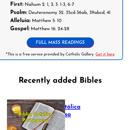
First:
Nahum 2: 1, 3; 3: 1-3, 6-7
Psalm:
Deuteronomy 32: 35cd-36ab, 39abcd, 41
Alleluia:
Matthew 5: 10
Gospel:
Matthew 16: 24-28
FULL MASS READINGS
*This is a free service provided by Catholic Gallery.
Get it here
Recently added Bibles
Bíblia Católica
Portuguesa
July 16, 2025