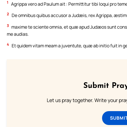
1
Agrippa vero ad Paulum ait : Permittitur tibi loqui pro t
2
De omnibus quibus accusor a Judæis, rex Agrippa, æsti
3
maxime te sciente omnia, et quæ apud Judæos sunt consu
me audias.
4
Et quidem vitam meam a juventute, quæ ab initio fuit in 
Submit Pray
Let us pray together. Write your pr
SUBMI