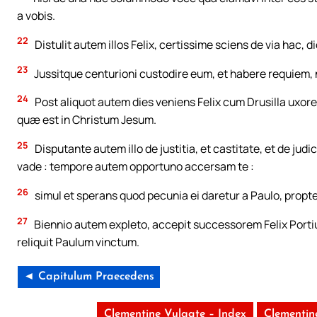
a vobis.
22
Distulit autem illos Felix, certissime sciens de via hac,
23
Jussitque centurioni custodire eum, et habere requiem,
24
Post aliquot autem dies veniens Felix cum Drusilla uxor
quæ est in Christum Jesum.
25
Disputante autem illo de justitia, et castitate, et de judi
vade : tempore autem opportuno accersam te :
26
simul et sperans quod pecunia ei daretur a Paulo, prop
27
Biennio autem expleto, accepit successorem Felix Porti
reliquit Paulum vinctum.
◄ Capitulum Praecedens
Clementine Vulgate – Index
Clementin