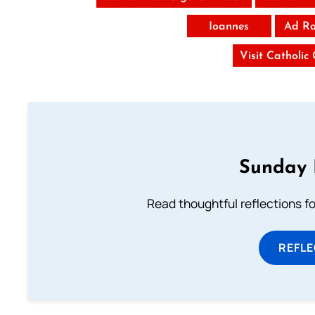
Ioannes
Ad R
Visit Catholic
Sunday 
Read thoughtful reflections f
REFL