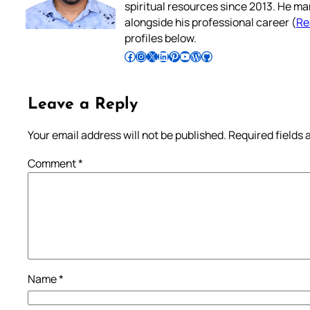
spiritual resources since 2013. He ma
alongside his professional career (
Re
profiles below.
Follow Pradeep on Facebook
Follow Pradeep on Instagram
Follow Pradeep on X
Follow Pradeep on LinkedIn
Follow Pradeep on Pinterest
Subscribe to Pradeep’s Youtube Channel
Follow Pradeep on WordPress
Follow Pradeep on GitHub
Leave a Reply
Your email address will not be published.
Required fields
Comment
*
Name
*