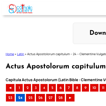
Skip
to
content
Down
Home
»
Latin
»
Actus Apostolorum capitulum – 24 – Clementine Vulgat
Actus Apostolorum capitulum
Capitula Actus Apostolorum (Latin Bible : Clementine V
◄
1
2
3
4
5
6
7
8
9
10
11
23
24
25
26
27
28
►