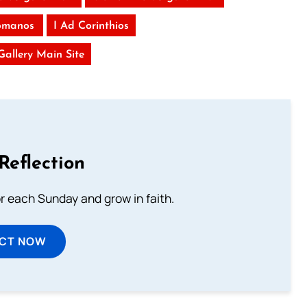
omanos
I Ad Corinthios
 Gallery Main Site
Reflection
or each Sunday and grow in faith.
ECT NOW