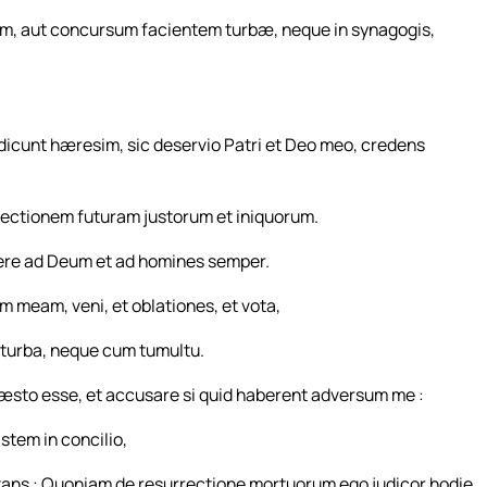
em, aut concursum facientem turbæ, neque in synagogis,
.
icunt hæresim, sic deservio Patri et Deo meo, credens
rectionem futuram justorum et iniquorum.
bere ad Deum et ad homines semper.
 meam, veni, et oblationes, et vota,
 turba, neque cum tumultu.
æsto esse, et accusare si quid haberent adversum me :
 stem in concilio,
tans : Quoniam de resurrectione mortuorum ego judicor hodie