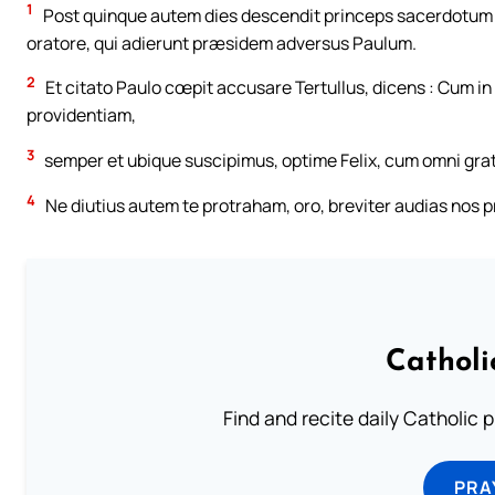
1
Post quinque autem dies descendit princeps sacerdotum 
oratore, qui adierunt præsidem adversus Paulum.
2
Et citato Paulo cœpit accusare Tertullus, dicens : Cum i
providentiam,
3
semper et ubique suscipimus, optime Felix, cum omni gra
4
Ne diutius autem te protraham, oro, breviter audias nos p
Catholi
Find and recite daily Catholic pr
PRA