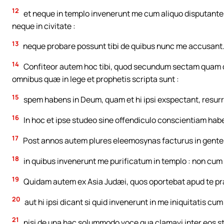
12
et neque in templo invenerunt me cum aliquo disputant
neque in civitate :
13
neque probare possunt tibi de quibus nunc me accusant
14
Confiteor autem hoc tibi, quod secundum sectam quam d
omnibus quæ in lege et prophetis scripta sunt :
15
spem habens in Deum, quam et hi ipsi exspectant, resur
16
In hoc et ipse studeo sine offendiculo conscientiam ha
17
Post annos autem plures eleemosynas facturus in gentem
18
in quibus invenerunt me purificatum in templo : non cum
19
Quidam autem ex Asia Judæi, quos oportebat apud te pr
20
aut hi ipsi dicant si quid invenerunt in me iniquitatis cum
21
nisi de una hac solummodo voce qua clamavi inter eos s