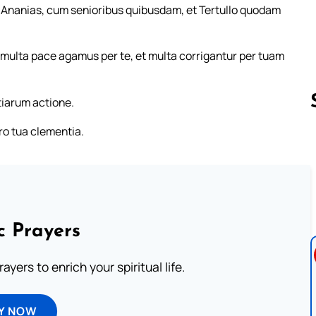
Ananias, cum senioribus quibusdam, et Tertullo quodam
n multa pace agamus per te, et multa corrigantur per tuam
tiarum actione.
ro tua clementia.
Follow us 
c Prayers
ayers to enrich your spiritual life.
Y NOW