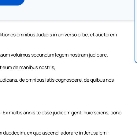
tiones omnibus Judæis in universo orbe, et auctorem
ensum voluimus secundum legem nostram judicare.
t eum de manibus nostris,
 judicans, de omnibus istis cognoscere, de quibus nos
 Ex multis annis te esse judicem genti huic sciens, bono
m duodecim, ex quo ascendi adorare in Jerusalem :