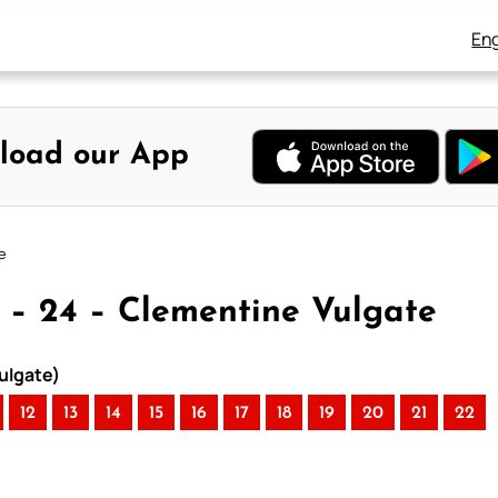
Eng
load our App
e
 – 24 – Clementine Vulgate
ulgate)
12
13
14
15
16
17
18
19
20
21
22