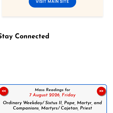
VISIT MAIN SITE
Stay Connected
on Facebook
Follow us on Instagram
Follow us on X
Subscribe to our YouTube Channel
Follow us on WhatsApp
Mass Readings for
<<
>>
7 August 2026,
Friday
Ordinary Weekday/ Sixtus II, Pope, Martyr, and
Companions, Martyrs/ Cajetan, Priest