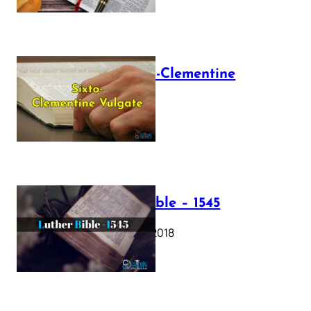
The Sixto-Clementine
Vulgate
July 12, 2025
Luther Bible – 1545
October 17, 2018