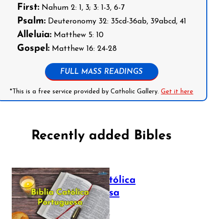
First:
Nahum 2: 1, 3; 3: 1-3, 6-7
Psalm:
Deuteronomy 32: 35cd-36ab, 39abcd, 41
Alleluia:
Matthew 5: 10
Gospel:
Matthew 16: 24-28
FULL MASS READINGS
*This is a free service provided by Catholic Gallery.
Get it here
Recently added Bibles
Bíblia Católica
Portuguesa
July 16, 2025