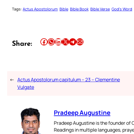
Tags:
Actus Apostolorum
Bible
Bible Book
Bible Verse
God’s Word
Share this article on Facebook
Share this article on WhatsApp
Share this article on LinkedIn
Share this article on X
Share this article on Telegram
Email this Article
Share:
←
Actus Apostolorum capitulum – 23 – Clementine
Vulgate
Pradeep Augustine
Pradeep Augustine is the founder of C
Readings in multiple languages, praye