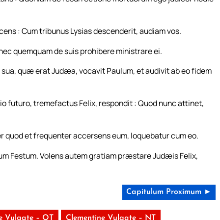
 dicens : Cum tribunus Lysias descenderit, audiam vos.
 nec quemquam de suis prohibere ministrare ei.
e sua, quæ erat Judæa, vocavit Paulum, et audivit ab eo fidem
cio futuro, tremefactus Felix, respondit : Quod nunc attinet,
ter quod et frequenter accersens eum, loquebatur cum eo.
um Festum. Volens autem gratiam præstare Judæis Felix,
Capitulum Proximum ►
e Vulgate – OT
Clementine Vulgate – NT