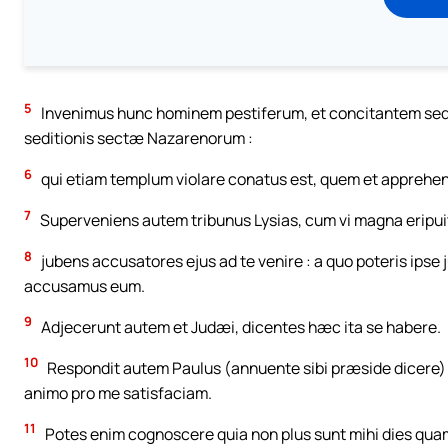
5
Invenimus hunc hominem pestiferum, et concitantem sedi
seditionis sectæ Nazarenorum :
6
qui etiam templum violare conatus est, quem et appreh
7
Superveniens autem tribunus Lysias, cum vi magna eripui
8
jubens accusatores ejus ad te venire : a quo poteris ipse
accusamus eum.
9
Adjecerunt autem et Judæi, dicentes hæc ita se habere.
10
Respondit autem Paulus (annuente sibi præside dicere) :
animo pro me satisfaciam.
11
Potes enim cognoscere quia non plus sunt mihi dies qua