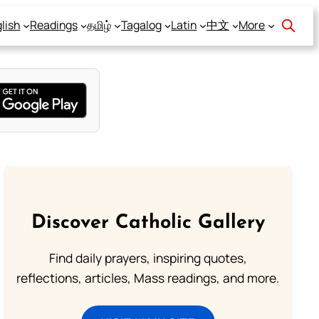
lish
Readings
தமிழ்
Tagalog
Latin
中文
More
Discover Catholic Gallery
Find daily prayers, inspiring quotes,
reflections, articles, Mass readings, and more.