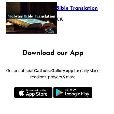
Webster Bible Translation
October 11, 2018
Download our App
Get our official
Catholic Gallery app
for daily Mass
readings, prayers & more