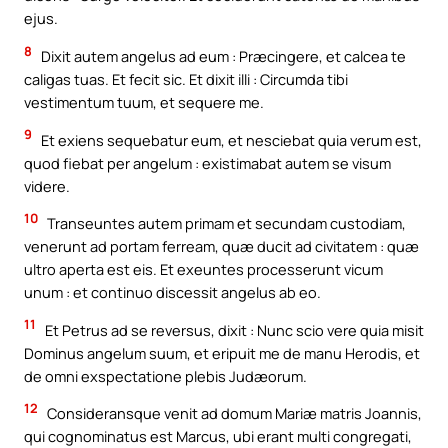
ejus.
8
Dixit autem angelus ad eum : Præcingere, et calcea te
caligas tuas. Et fecit sic. Et dixit illi : Circumda tibi
vestimentum tuum, et sequere me.
9
Et exiens sequebatur eum, et nesciebat quia verum est,
quod fiebat per angelum : existimabat autem se visum
videre.
10
Transeuntes autem primam et secundam custodiam,
venerunt ad portam ferream, quæ ducit ad civitatem : quæ
ultro aperta est eis. Et exeuntes processerunt vicum
unum : et continuo discessit angelus ab eo.
11
Et Petrus ad se reversus, dixit : Nunc scio vere quia misit
Dominus angelum suum, et eripuit me de manu Herodis, et
de omni exspectatione plebis Judæorum.
12
Consideransque venit ad domum Mariæ matris Joannis,
qui cognominatus est Marcus, ubi erant multi congregati,