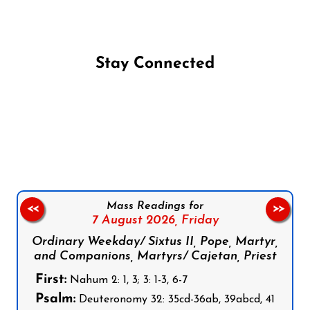
Stay Connected
Follow us on Facebook
Follow us on Instagram
Follow us on X
Subscribe to our YouTube Channel
Follow us on WhatsApp
Mass Readings for
<<
>>
7 August 2026,
Friday
Ordinary Weekday/ Sixtus II, Pope, Martyr,
and Companions, Martyrs/ Cajetan, Priest
First:
Nahum 2: 1, 3; 3: 1-3, 6-7
Psalm:
Deuteronomy 32: 35cd-36ab, 39abcd, 41