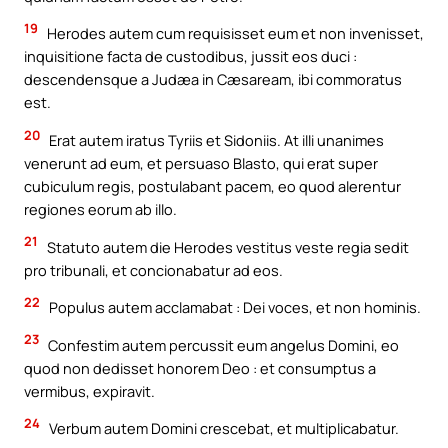
19
Herodes autem cum requisisset eum et non invenisset,
inquisitione facta de custodibus, jussit eos duci :
descendensque a Judæa in Cæsaream, ibi commoratus
est.
20
Erat autem iratus Tyriis et Sidoniis. At illi unanimes
venerunt ad eum, et persuaso Blasto, qui erat super
cubiculum regis, postulabant pacem, eo quod alerentur
regiones eorum ab illo.
21
Statuto autem die Herodes vestitus veste regia sedit
pro tribunali, et concionabatur ad eos.
22
Populus autem acclamabat : Dei voces, et non hominis.
23
Confestim autem percussit eum angelus Domini, eo
quod non dedisset honorem Deo : et consumptus a
vermibus, expiravit.
24
Verbum autem Domini crescebat, et multiplicabatur.