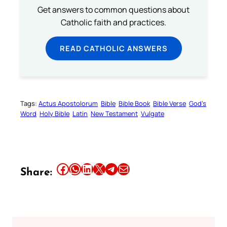
Get answers to common questions about
Catholic faith and practices.
READ CATHOLIC ANSWERS
Tags:
Actus Apostolorum
Bible
Bible Book
Bible Verse
God’s
Word
Holy Bible
Latin
New Testament
Vulgate
Share this article on Facebook
Share this article on WhatsApp
Share this article on LinkedIn
Share this article on X
Share this article on Telegram
Email this Article
Share: