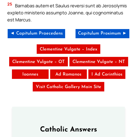
25
Barnabas autem et Saulus reversi sunt ab Jerosolymis
expleto ministerio assumpto Joanne, qui cognominatus
est Marcus.
◄ Capitulum Praecedens
Capitulum Proximum ►
Clementine Vulgate – Index
Clementine Vulgate – OT
Clementine Vulgate – NT
Ioannes
Ad Romanos
I Ad Corinthios
Visit Catholic Gallery Main Site
Catholic Answers