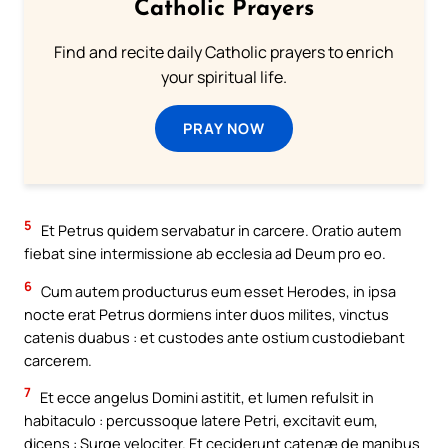
Catholic Prayers
Find and recite daily Catholic prayers to enrich
your spiritual life.
PRAY NOW
5
Et Petrus quidem servabatur in carcere. Oratio autem
fiebat sine intermissione ab ecclesia ad Deum pro eo.
6
Cum autem producturus eum esset Herodes, in ipsa
nocte erat Petrus dormiens inter duos milites, vinctus
catenis duabus : et custodes ante ostium custodiebant
carcerem.
7
Et ecce angelus Domini astitit, et lumen refulsit in
habitaculo : percussoque latere Petri, excitavit eum,
dicens : Surge velociter. Et ceciderunt catenæ de manibus