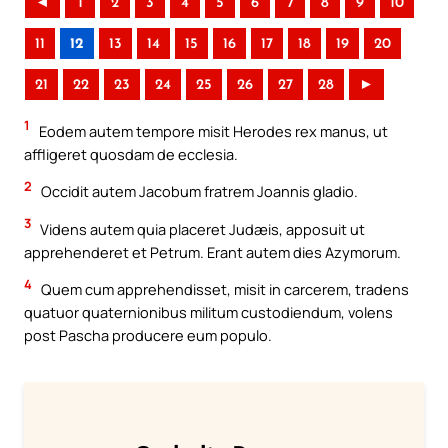
◄
1
2
3
4
5
6
7
8
9
10
11
12
13
14
15
16
17
18
19
20
21
22
23
24
25
26
27
28
►
1
Eodem autem tempore misit Herodes rex manus, ut
affligeret quosdam de ecclesia.
2
Occidit autem Jacobum fratrem Joannis gladio.
3
Videns autem quia placeret Judæis, apposuit ut
apprehenderet et Petrum. Erant autem dies Azymorum.
4
Quem cum apprehendisset, misit in carcerem, tradens
quatuor quaternionibus militum custodiendum, volens
post Pascha producere eum populo.