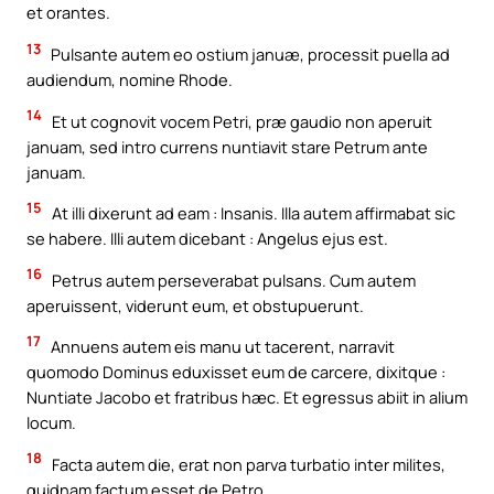
et orantes.
13
Pulsante autem eo ostium januæ, processit puella ad
audiendum, nomine Rhode.
14
Et ut cognovit vocem Petri, præ gaudio non aperuit
januam, sed intro currens nuntiavit stare Petrum ante
januam.
15
At illi dixerunt ad eam : Insanis. Illa autem affirmabat sic
se habere. Illi autem dicebant : Angelus ejus est.
16
Petrus autem perseverabat pulsans. Cum autem
aperuissent, viderunt eum, et obstupuerunt.
17
Annuens autem eis manu ut tacerent, narravit
quomodo Dominus eduxisset eum de carcere, dixitque :
Nuntiate Jacobo et fratribus hæc. Et egressus abiit in alium
locum.
18
Facta autem die, erat non parva turbatio inter milites,
quidnam factum esset de Petro.