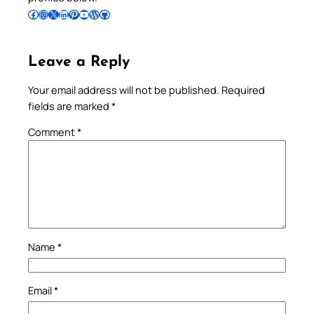
Follow Pradeep on Facebook
Follow Pradeep on Instagram
Follow Pradeep on X
Follow Pradeep on LinkedIn
Follow Pradeep on Pinterest
Subscribe to Pradeep’s Youtube Channel
Follow Pradeep on WordPress
Follow Pradeep on GitHub
Leave a Reply
Your email address will not be published.
Required
fields are marked
*
Comment
*
Name
*
Email
*