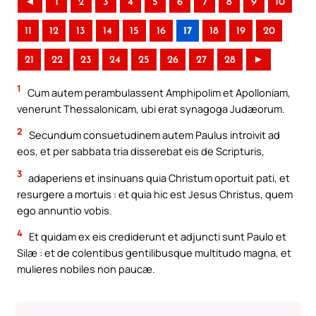
◄
1
2
3
4
5
6
7
8
9
10
11
12
13
14
15
16
17
18
19
20
21
22
23
24
25
26
27
28
►
1
Cum autem perambulassent Amphipolim et Apolloniam,
venerunt Thessalonicam, ubi erat synagoga Judæorum.
2
Secundum consuetudinem autem Paulus introivit ad
eos, et per sabbata tria disserebat eis de Scripturis,
3
adaperiens et insinuans quia Christum oportuit pati, et
resurgere a mortuis : et quia hic est Jesus Christus, quem
ego annuntio vobis.
4
Et quidam ex eis crediderunt et adjuncti sunt Paulo et
Silæ : et de colentibus gentilibusque multitudo magna, et
mulieres nobiles non paucæ.