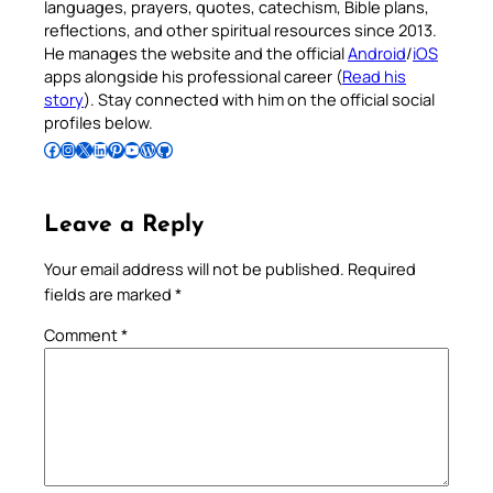
languages, prayers, quotes, catechism, Bible plans,
reflections, and other spiritual resources since 2013.
He manages the website and the official
Android
/
iOS
apps alongside his professional career (
Read his
story
). Stay connected with him on the official social
profiles below.
Follow Pradeep on Facebook
Follow Pradeep on Instagram
Follow Pradeep on X
Follow Pradeep on LinkedIn
Follow Pradeep on Pinterest
Subscribe to Pradeep’s Youtube Channel
Follow Pradeep on WordPress
Follow Pradeep on GitHub
Leave a Reply
Your email address will not be published.
Required
fields are marked
*
Comment
*