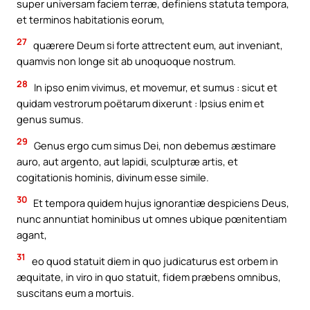
super universam faciem terræ, definiens statuta tempora,
et terminos habitationis eorum,
27
quærere Deum si forte attrectent eum, aut inveniant,
quamvis non longe sit ab unoquoque nostrum.
28
In ipso enim vivimus, et movemur, et sumus : sicut et
quidam vestrorum poëtarum dixerunt : Ipsius enim et
genus sumus.
29
Genus ergo cum simus Dei, non debemus æstimare
auro, aut argento, aut lapidi, sculpturæ artis, et
cogitationis hominis, divinum esse simile.
30
Et tempora quidem hujus ignorantiæ despiciens Deus,
nunc annuntiat hominibus ut omnes ubique pœnitentiam
agant,
31
eo quod statuit diem in quo judicaturus est orbem in
æquitate, in viro in quo statuit, fidem præbens omnibus,
suscitans eum a mortuis.