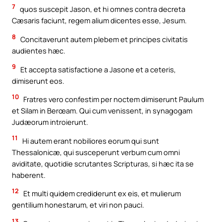
7
quos suscepit Jason, et hi omnes contra decreta
Cæsaris faciunt, regem alium dicentes esse, Jesum.
8
Concitaverunt autem plebem et principes civitatis
audientes hæc.
9
Et accepta satisfactione a Jasone et a ceteris,
dimiserunt eos.
10
Fratres vero confestim per noctem dimiserunt Paulum
et Silam in Berœam. Qui cum venissent, in synagogam
Judæorum introierunt.
11
Hi autem erant nobiliores eorum qui sunt
Thessalonicæ, qui susceperunt verbum cum omni
aviditate, quotidie scrutantes Scripturas, si hæc ita se
haberent.
12
Et multi quidem crediderunt ex eis, et mulierum
gentilium honestarum, et viri non pauci.
13