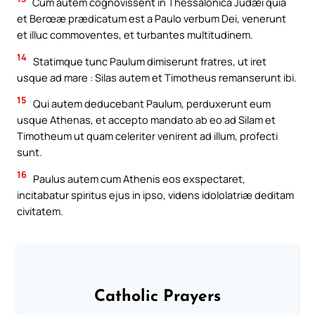
Cum autem cognovissent in Thessalonica Judæi quia
et Berœæ prædicatum est a Paulo verbum Dei, venerunt
et illuc commoventes, et turbantes multitudinem.
14
Statimque tunc Paulum dimiserunt fratres, ut iret
usque ad mare : Silas autem et Timotheus remanserunt ibi.
15
Qui autem deducebant Paulum, perduxerunt eum
usque Athenas, et accepto mandato ab eo ad Silam et
Timotheum ut quam celeriter venirent ad illum, profecti
sunt.
16
Paulus autem cum Athenis eos exspectaret,
incitabatur spiritus ejus in ipso, videns idololatriæ deditam
civitatem.
Catholic Prayers