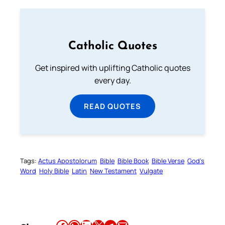
Catholic Quotes
Get inspired with uplifting Catholic quotes
every day.
READ QUOTES
Tags:
Actus Apostolorum
Bible
Bible Book
Bible Verse
God’s
Word
Holy Bible
Latin
New Testament
Vulgate