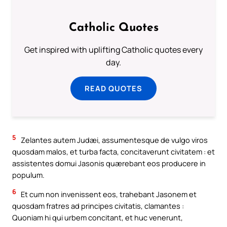
Catholic Quotes
Get inspired with uplifting Catholic quotes every
day.
READ QUOTES
5
Zelantes autem Judæi, assumentesque de vulgo viros
quosdam malos, et turba facta, concitaverunt civitatem : et
assistentes domui Jasonis quærebant eos producere in
populum.
6
Et cum non invenissent eos, trahebant Jasonem et
quosdam fratres ad principes civitatis, clamantes :
Quoniam hi qui urbem concitant, et huc venerunt,