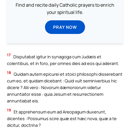
Find and recite daily Catholic prayers to enrich
your spiritual life.
PRAY NOW
17
Disputabat igitur in synagoga cum Judæis et
colentibus, et in foro, per omnes dies ad eos qui aderant.
18
Quidam autem epicurei et stoici philosophi disserebant
cum eo, et quidam dicebant : Quid vult seminiverbius hic
dicere ? Alii vero : Novorum dæmoniorum videtur
annuntiator esse : quia Jesum et resurrectionem
annuntiabat eis.
19
Et apprehensum eum ad Areopagum duxerunt,
dicentes : Possumus scire quæ est hæc nova, quæ a te
dicitur, doctrina ?