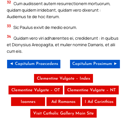
32
Cum audissent autem resurrectionem mortuorum,
quidam quidem irridebant, quidam vero dixerunt :
Audiemus te de hoc iterum.
33
Sic Paulus exivit de medio eorum.
34
Quidam vero viri adhærentes ei, crediderunt : in quibus
et Dionysius Areopagita, et mulier nomine Damaris, et alii
cum eis.
◄ Capitulum Praecedens
Capitulum Proximum ►
Clementine Vulgate – Index
Clementine Vulgate – OT
Clementine Vulgate – NT
Ioannes
Ad Romanos
I Ad Corinthios
Visit Catholic Gallery Main Site