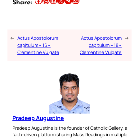
Share this article on Facebook
Share this article on WhatsApp
Share this article on LinkedIn
Share this article on X
Share this article on Telegram
Email this Article
Share:
←
Actus Apostolorum
Actus Apostolorum
→
capitulum – 16 –
capitulum – 18 –
Clementine Vulgate
Clementine Vulgate
Pradeep Augustine
Pradeep Augustine is the founder of Catholic Gallery, a
faith-driven platform sharing Mass Readings in multiple