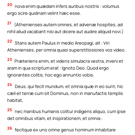
20
nova enim quædam infers auribus nostris : volumus
ergo scire quidnam velint hæc esse.
21
(Athenienses autem omnes, et advenæ hospites, ad
nihil aliud vacabant nisi aut dicere aut audire aliquid novi.)
22
Stans autem Paulus in medio Areopagi, ait : Viri
Athenienses, per omnia quasi superstitiosiores vos video.
23
Præteriens enim, et videns simulacra vestra, inveni et
aram in qua scriptum erat : Ignoto Deo. Quod ergo
ignorantes colitis, hoc ego annuntio vobis.
24
Deus, qui fecit mundum, et omnia quæ in eo sunt, hic
cæli et terræ cum sit Dominus, non in manufactis templis
habitat,
25
nec manibus humanis colitur indigens aliquo, cum ipse
det omnibus vitam, et inspirationem, et omnia :
26
fecitque ex uno omne genus hominum inhabitare