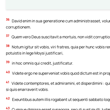
36
David enim in sua generatione cum administrasset, volunta
corruptionem.
37
Quem vero Deus suscitavit a mortuis, non vidit corrupti
38
Notum igitur sit vobis, viri fratres, quia per hunc vobis
potuistis in lege Moysi justificari,
39
in hoc omnis qui credit, justificatur.
40
Videte ergo ne superveniat vobis quod dictum est in prop
41
Videte contemptores, et admiramini, et disperdimini : qu
si quis enarraverit vobis.
42
Exeuntibus autem illis rogabant ut sequenti sabbato loq
43
Cumque dimissa esset synagoga, secuti sunt multi Judæ