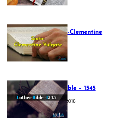
The Sixto-Clementine
Vulgate
July 12, 2025
Luther Bible – 1545
October 17, 2018