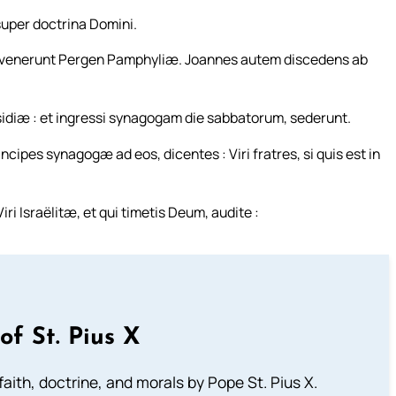
super doctrina Domini.
, venerunt Pergen Pamphyliæ. Joannes autem discedens ab
sidiæ : et ingressi synagogam die sabbatorum, sederunt.
ipes synagogæ ad eos, dicentes : Viri fratres, si quis est in
ri Israëlitæ, et qui timetis Deum, audite :
of St. Pius X
aith, doctrine, and morals by Pope St. Pius X.