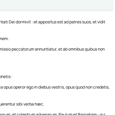
ti Dei dormivit : et appositus est ad patres suos, et vidit
onem.
 remissio peccatorum annuntiatur, et ab omnibus quibus non
hetis :
ia opus operor ego in diebus vestris, opus quod non credetis,
uerentur sibi verba hæc.
orum, et colentium advenarum, Paulum et Barnabam : qui