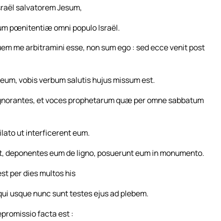
raël salvatorem Jesum,
m pœnitentiæ omni populo Israël.
m me arbitramini esse, non sum ego : sed ecce venit post
t Deum, vobis verbum salutis hujus missum est.
 ignorantes, et voces prophetarum quæ per omne sabbatum
lato ut interficerent eum.
 deponentes eum de ligno, posuerunt eum in monumento.
est per dies multos his
qui usque nunc sunt testes ejus ad plebem.
promissio facta est :