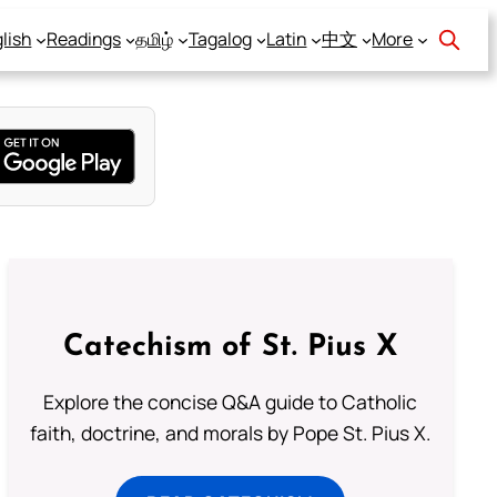
lish
Readings
தமிழ்
Tagalog
Latin
中文
More
Catechism of St. Pius X
Explore the concise Q&A guide to Catholic
faith, doctrine, and morals by Pope St. Pius X.