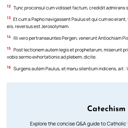
12
Tunc proconsul cum vidisset factum, credidit admirans 
13
Et cum a Papho navigassent Paulus et qui cum eo erant
eis, reversus est Jerosolymam.
14
Illi vero pertranseuntes Pergen, venerunt Antiochiam Pi
15
Post lectionem autem legis et prophetarum, miserunt princ
vobis sermo exhortationis ad plebem, dicite.
16
Surgens autem Paulus, et manu silentium indicens, ait : Vi
Catechism 
Explore the concise Q&A guide to Catholic f