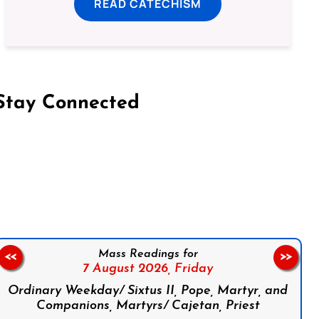
READ CATECHISM
Stay Connected
on Facebook
Follow us on Instagram
Follow us on X
Subscribe to our YouTube Channel
Follow us on WhatsApp
Mass Readings for
<<
>>
7 August 2026,
Friday
Ordinary Weekday/ Sixtus II, Pope, Martyr, and
Companions, Martyrs/ Cajetan, Priest