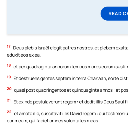
READ C
17
Deus plebis Israël elegit patres nostros, et plebem exalt
eduxit eos ex ea,
18
et per quadraginta annorum tempus mores eorum sustinu
19
Et destruens gentes septem in terra Chanaan, sorte distr
20
quasi post quadringentos et quinquaginta annos : et po
21
Et exinde postulaverunt regem : et dedit illis Deus Saul f
22
et amoto illo, suscitavit illis David regem : cui testimon
cor meum, qui faciet omnes voluntates meas.