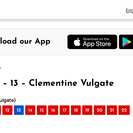
Eng
load our App
e
 – 13 – Clementine Vulgate
ulgate)
12
13
14
15
16
17
18
19
20
21
22