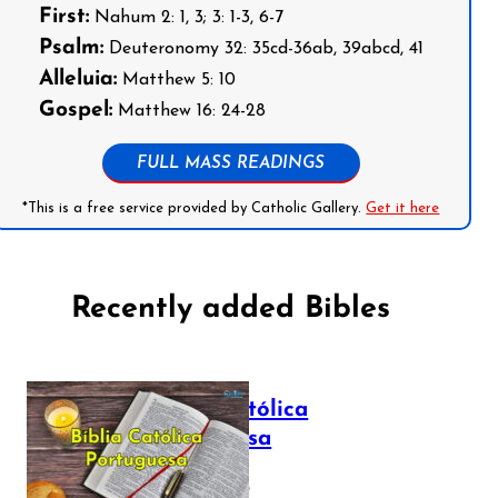
First:
Nahum 2: 1, 3; 3: 1-3, 6-7
Psalm:
Deuteronomy 32: 35cd-36ab, 39abcd, 41
Alleluia:
Matthew 5: 10
Gospel:
Matthew 16: 24-28
FULL MASS READINGS
*This is a free service provided by Catholic Gallery.
Get it here
Recently added Bibles
Bíblia Católica
Portuguesa
July 16, 2025