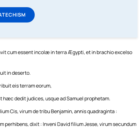
ATECHISM
avit cum essent incolæ in terra Ægypti, et in brachio excelso
it in deserto.
ibuit eis terram eorum,
st hæc dedit judices, usque ad Samuel prophetam.
ilium Cis, virum de tribu Benjamin, annis quadraginta :
ium perhibens, dixit : Inveni David filium Jesse, virum secundum