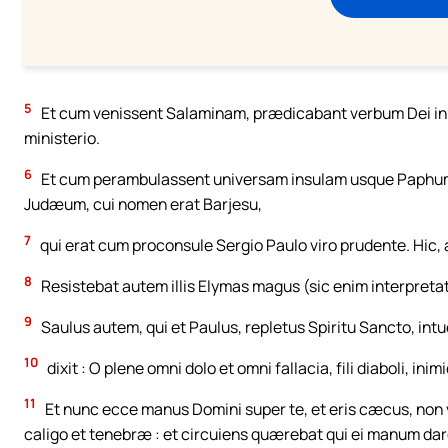
5
Et cum venissent Salaminam, prædicabant verbum Dei i
ministerio.
6
Et cum perambulassent universam insulam usque Paph
Judæum, cui nomen erat Barjesu,
7
qui erat cum proconsule Sergio Paulo viro prudente. Hic, 
8
Resistebat autem illis Elymas magus (sic enim interpret
9
Saulus autem, qui et Paulus, repletus Spiritu Sancto, int
10
dixit : O plene omni dolo et omni fallacia, fili diaboli, in
11
Et nunc ecce manus Domini super te, et eris cæcus, non 
caligo et tenebræ : et circuiens quærebat qui ei manum dar