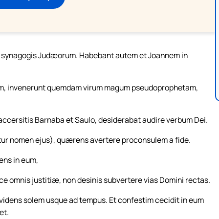
n synagogis Judæorum. Habebant autem et Joannem in
um, invenerunt quemdam virum magum pseudoprophetam,
accersitis Barnaba et Saulo, desiderabat audire verbum Dei.
atur nomen ejus), quærens avertere proconsulem a fide.
uens in eum,
imice omnis justitiæ, non desinis subvertere vias Domini rectas.
videns solem usque ad tempus. Et confestim cecidit in eum
et.