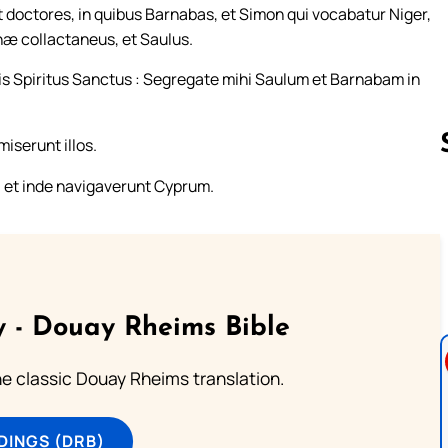
doctores, in quibus Barnabas, et Simon qui vocabatur Niger,
hæ collactaneus, et Saulus.
illis Spiritus Sanctus : Segregate mihi Saulum et Barnabam in
iserunt illos.
: et inde navigaverunt Cyprum.
Follow us 
 - Douay Rheims Bible
he classic Douay Rheims translation.
DINGS (DRB)