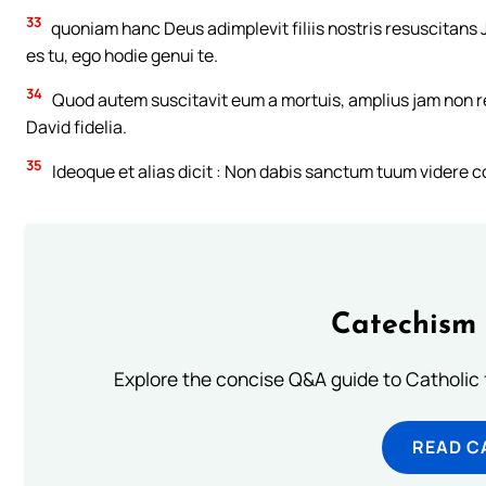
33
quoniam hanc Deus adimplevit filiis nostris resuscitans 
es tu, ego hodie genui te.
34
Quod autem suscitavit eum a mortuis, amplius jam non re
David fidelia.
35
Ideoque et alias dicit : Non dabis sanctum tuum videre 
Catechism 
Explore the concise Q&A guide to Catholic f
READ C