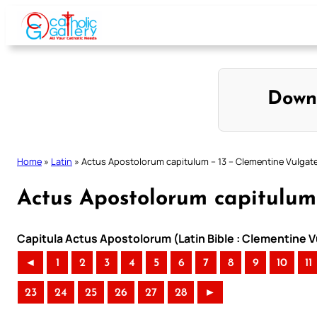
Skip
to
content
Down
Home
»
Latin
»
Actus Apostolorum capitulum – 13 – Clementine Vulgat
Actus Apostolorum capitulum
Capitula Actus Apostolorum (Latin Bible : Clementine V
◄
1
2
3
4
5
6
7
8
9
10
11
23
24
25
26
27
28
►