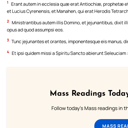
1
Erant autem in ecclesia quæ erat Antiochiæ, prophetæ et 
et Lucius Cyrenensis, et Manahen, qui erat Herodis Tetrarc
2
Ministrantibus autem illis Domino, et jejunantibus, dixit 
opus ad quod assumpsi eos.
3
Tunc jejunantes et orantes, imponentesque eis manus, dim
4
Et ipsi quidem missi a Spiritu Sancto abierunt Seleuciam 
Mass Readings Today
Follow today's Mass readings in t
MASS REA