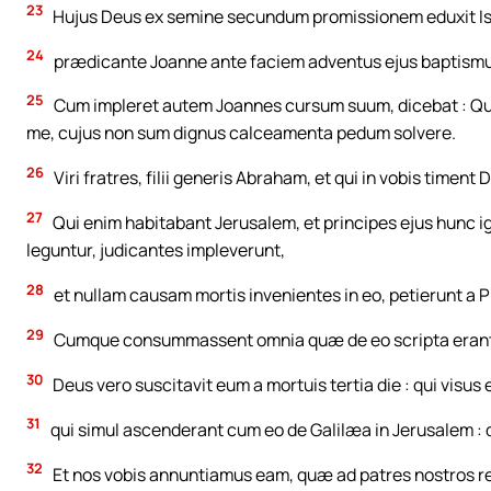
23
Hujus Deus ex semine secundum promissionem eduxit Is
24
prædicante Joanne ante faciem adventus ejus baptismu
25
Cum impleret autem Joannes cursum suum, dicebat : Que
me, cujus non sum dignus calceamenta pedum solvere.
26
Viri fratres, filii generis Abraham, et qui in vobis timen
27
Qui enim habitabant Jerusalem, et principes ejus hunc
leguntur, judicantes impleverunt,
28
et nullam causam mortis invenientes in eo, petierunt a Pi
29
Cumque consummassent omnia quæ de eo scripta erant,
30
Deus vero suscitavit eum a mortuis tertia die : qui visus 
31
qui simul ascenderant cum eo de Galilæa in Jerusalem : 
32
Et nos vobis annuntiamus eam, quæ ad patres nostros re