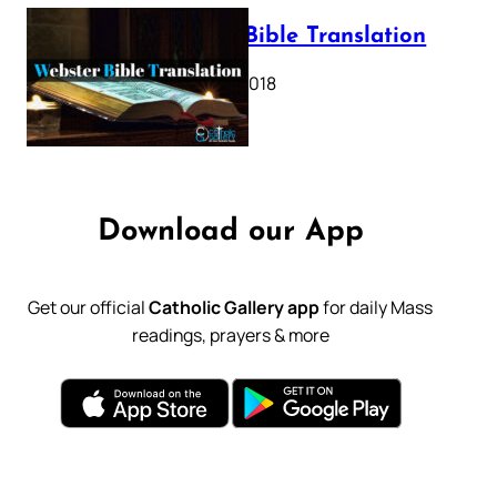
Webster Bible Translation
October 11, 2018
Download our App
Get our official
Catholic Gallery app
for daily Mass
readings, prayers & more