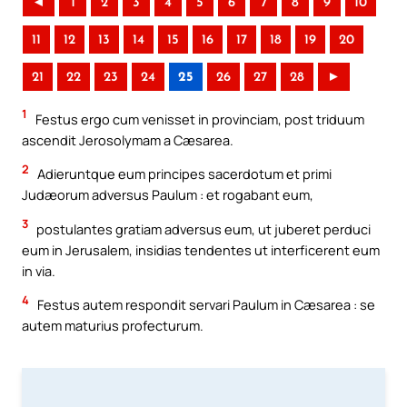
◄
1
2
3
4
5
6
7
8
9
10
11
12
13
14
15
16
17
18
19
20
21
22
23
24
25
26
27
28
►
1
Festus ergo cum venisset in provinciam, post triduum
ascendit Jerosolymam a Cæsarea.
2
Adieruntque eum principes sacerdotum et primi
Judæorum adversus Paulum : et rogabant eum,
3
postulantes gratiam adversus eum, ut juberet perduci
eum in Jerusalem, insidias tendentes ut interficerent eum
in via.
4
Festus autem respondit servari Paulum in Cæsarea : se
autem maturius profecturum.