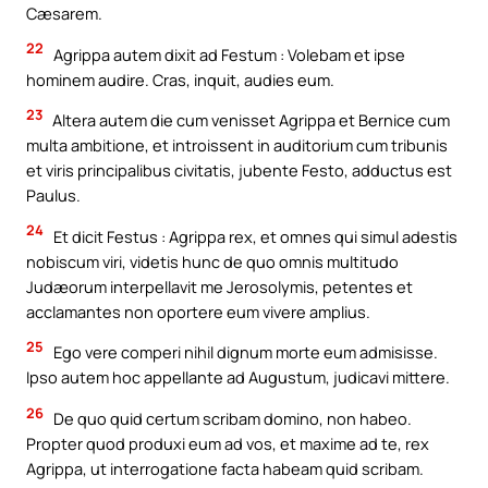
Cæsarem.
22
Agrippa autem dixit ad Festum : Volebam et ipse
hominem audire. Cras, inquit, audies eum.
23
Altera autem die cum venisset Agrippa et Bernice cum
multa ambitione, et introissent in auditorium cum tribunis
et viris principalibus civitatis, jubente Festo, adductus est
Paulus.
24
Et dicit Festus : Agrippa rex, et omnes qui simul adestis
nobiscum viri, videtis hunc de quo omnis multitudo
Judæorum interpellavit me Jerosolymis, petentes et
acclamantes non oportere eum vivere amplius.
25
Ego vere comperi nihil dignum morte eum admisisse.
Ipso autem hoc appellante ad Augustum, judicavi mittere.
26
De quo quid certum scribam domino, non habeo.
Propter quod produxi eum ad vos, et maxime ad te, rex
Agrippa, ut interrogatione facta habeam quid scribam.