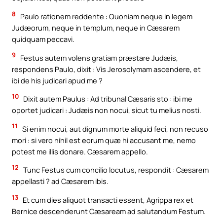
8
Paulo rationem reddente : Quoniam neque in legem
Judæorum, neque in templum, neque in Cæsarem
quidquam peccavi.
9
Festus autem volens gratiam præstare Judæis,
respondens Paulo, dixit : Vis Jerosolymam ascendere, et
ibi de his judicari apud me ?
10
Dixit autem Paulus : Ad tribunal Cæsaris sto : ibi me
oportet judicari : Judæis non nocui, sicut tu melius nosti.
11
Si enim nocui, aut dignum morte aliquid feci, non recuso
mori : si vero nihil est eorum quæ hi accusant me, nemo
potest me illis donare. Cæsarem appello.
12
Tunc Festus cum concilio locutus, respondit : Cæsarem
appellasti ? ad Cæsarem ibis.
13
Et cum dies aliquot transacti essent, Agrippa rex et
Bernice descenderunt Cæsaream ad salutandum Festum.