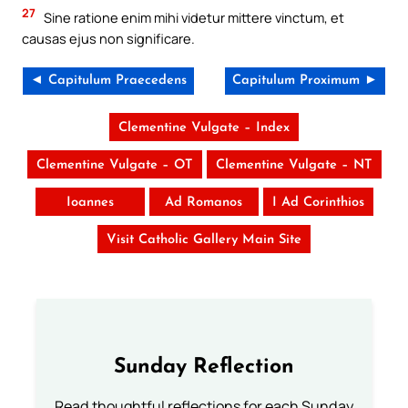
27
Sine ratione enim mihi videtur mittere vinctum, et
causas ejus non significare.
◄ Capitulum Praecedens
Capitulum Proximum ►
Clementine Vulgate – Index
Clementine Vulgate – OT
Clementine Vulgate – NT
Ioannes
Ad Romanos
I Ad Corinthios
Visit Catholic Gallery Main Site
Sunday Reflection
Read thoughtful reflections for each Sunday