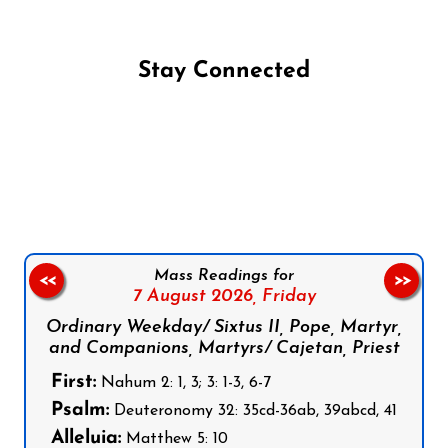
Stay Connected
Follow us on Facebook
Follow us on Instagram
Follow us on X
Subscribe to our YouTube Channel
Follow us on WhatsApp
Mass Readings for
<<
>>
7 August 2026,
Friday
Ordinary Weekday/ Sixtus II, Pope, Martyr,
and Companions, Martyrs/ Cajetan, Priest
First:
Nahum 2: 1, 3; 3: 1-3, 6-7
Psalm:
Deuteronomy 32: 35cd-36ab, 39abcd, 41
Alleluia:
Matthew 5: 10