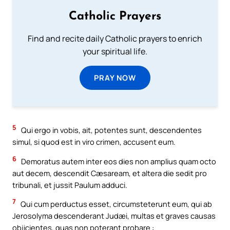
Catholic Prayers
Find and recite daily Catholic prayers to enrich
your spiritual life.
PRAY NOW
5
Qui ergo in vobis, ait, potentes sunt, descendentes
simul, si quod est in viro crimen, accusent eum.
6
Demoratus autem inter eos dies non amplius quam octo
aut decem, descendit Cæsaream, et altera die sedit pro
tribunali, et jussit Paulum adduci.
7
Qui cum perductus esset, circumsteterunt eum, qui ab
Jerosolyma descenderant Judæi, multas et graves causas
objicientes, quas non poterant probare :