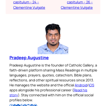
capitulum – 24 –
capitulum – 26 –
Clementine Vulgate
Clementine Vulgate
Pradeep Augustine
Pradeep Augustine is the founder of Catholic Gallery, a
faith-driven platform sharing Mass Readings in multiple
languages, prayers, quotes, catechism, Bible plans,
reflections, and other spiritual resources since 2013.
He manages the website and the official
Android
/
iOS
apps alongside his professional career (
Read his
story
). Stay connected with him on the official social
profiles below.
Follow Pradeep on Facebook
Follow Pradeep on Instagram
Follow Pradeep on X
Follow Pradeep on LinkedIn
Follow Pradeep on Pinterest
Subscribe to Pradeep’s Youtube Channel
Follow Pradeep on WordPress
Follow Pradeep on GitHub