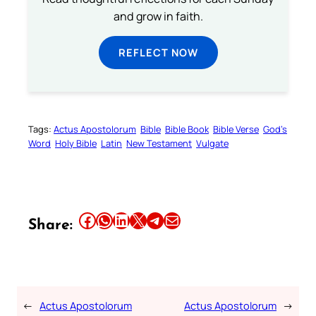
and grow in faith.
REFLECT NOW
Tags:
Actus Apostolorum
Bible
Bible Book
Bible Verse
God’s
Word
Holy Bible
Latin
New Testament
Vulgate
Share this article on Facebook
Share this article on WhatsApp
Share this article on LinkedIn
Share this article on X
Share this article on Telegram
Email this Article
Share:
←
Actus Apostolorum
Actus Apostolorum
→