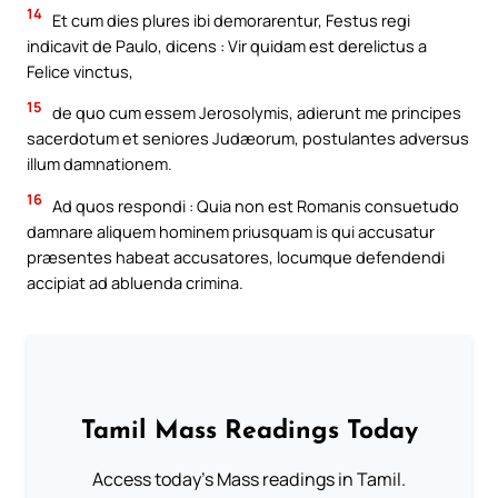
14
Et cum dies plures ibi demorarentur, Festus regi
indicavit de Paulo, dicens : Vir quidam est derelictus a
Felice vinctus,
15
de quo cum essem Jerosolymis, adierunt me principes
sacerdotum et seniores Judæorum, postulantes adversus
illum damnationem.
16
Ad quos respondi : Quia non est Romanis consuetudo
damnare aliquem hominem priusquam is qui accusatur
præsentes habeat accusatores, locumque defendendi
accipiat ad abluenda crimina.
Tamil Mass Readings Today
Access today's Mass readings in Tamil.