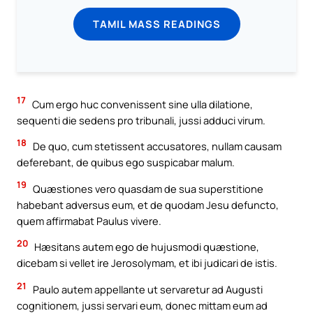
TAMIL MASS READINGS
17
Cum ergo huc convenissent sine ulla dilatione,
sequenti die sedens pro tribunali, jussi adduci virum.
18
De quo, cum stetissent accusatores, nullam causam
deferebant, de quibus ego suspicabar malum.
19
Quæstiones vero quasdam de sua superstitione
habebant adversus eum, et de quodam Jesu defuncto,
quem affirmabat Paulus vivere.
20
Hæsitans autem ego de hujusmodi quæstione,
dicebam si vellet ire Jerosolymam, et ibi judicari de istis.
21
Paulo autem appellante ut servaretur ad Augusti
cognitionem, jussi servari eum, donec mittam eum ad