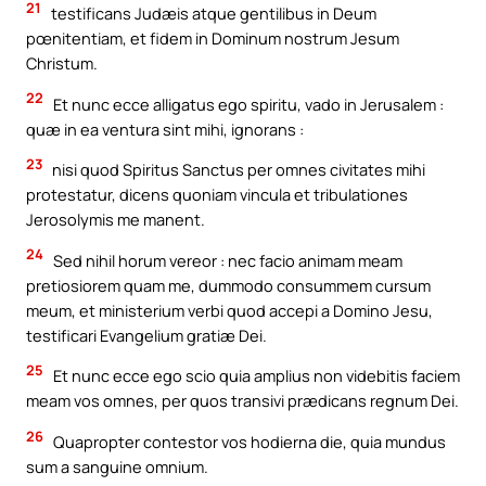
21
testificans Judæis atque gentilibus in Deum
pœnitentiam, et fidem in Dominum nostrum Jesum
Christum.
22
Et nunc ecce alligatus ego spiritu, vado in Jerusalem :
quæ in ea ventura sint mihi, ignorans :
23
nisi quod Spiritus Sanctus per omnes civitates mihi
protestatur, dicens quoniam vincula et tribulationes
Jerosolymis me manent.
24
Sed nihil horum vereor : nec facio animam meam
pretiosiorem quam me, dummodo consummem cursum
meum, et ministerium verbi quod accepi a Domino Jesu,
testificari Evangelium gratiæ Dei.
25
Et nunc ecce ego scio quia amplius non videbitis faciem
meam vos omnes, per quos transivi prædicans regnum Dei.
26
Quapropter contestor vos hodierna die, quia mundus
sum a sanguine omnium.