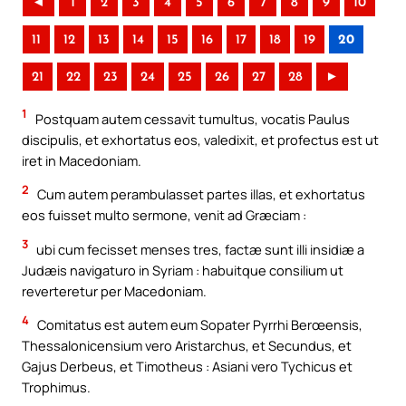
◄
1
2
3
4
5
6
7
8
9
10
11
12
13
14
15
16
17
18
19
20
21
22
23
24
25
26
27
28
►
1
Postquam autem cessavit tumultus, vocatis Paulus
discipulis, et exhortatus eos, valedixit, et profectus est ut
iret in Macedoniam.
2
Cum autem perambulasset partes illas, et exhortatus
eos fuisset multo sermone, venit ad Græciam :
3
ubi cum fecisset menses tres, factæ sunt illi insidiæ a
Judæis navigaturo in Syriam : habuitque consilium ut
reverteretur per Macedoniam.
4
Comitatus est autem eum Sopater Pyrrhi Berœensis,
Thessalonicensium vero Aristarchus, et Secundus, et
Gajus Derbeus, et Timotheus : Asiani vero Tychicus et
Trophimus.