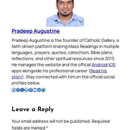
Pradeep Augustine
Pradeep Augustine is the founder of Catholic Gallery, a
faith-driven platform sharing Mass Readings in multiple
languages, prayers, quotes, catechism, Bible plans,
reflections, and other spiritual resources since 2013.
He manages the website and the official
Android
/
iOS
apps alongside his professional career (
Read his
story
). Stay connected with him on the official social
profiles below.
Follow Pradeep on Facebook
Follow Pradeep on Instagram
Follow Pradeep on X
Follow Pradeep on LinkedIn
Follow Pradeep on Pinterest
Subscribe to Pradeep’s Youtube Channel
Follow Pradeep on WordPress
Follow Pradeep on GitHub
Leave a Reply
Your email address will not be published.
Required
fields are marked
*