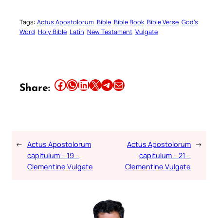
Tags:
Actus Apostolorum
Bible
Bible Book
Bible Verse
God’s
Word
Holy Bible
Latin
New Testament
Vulgate
Share this article on Facebook
Share this article on WhatsApp
Share this article on LinkedIn
Share this article on X
Share this article on Telegram
Email this Article
Share:
←
Actus Apostolorum
Actus Apostolorum
→
capitulum – 19 –
capitulum – 21 –
Clementine Vulgate
Clementine Vulgate