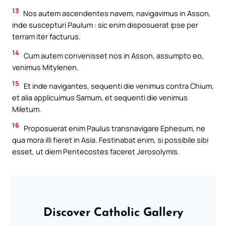
13
Nos autem ascendentes navem, navigavimus in Asson,
inde suscepturi Paulum : sic enim disposuerat ipse per
terram iter facturus.
14
Cum autem convenisset nos in Asson, assumpto eo,
venimus Mitylenen.
15
Et inde navigantes, sequenti die venimus contra Chium,
et alia applicuimus Samum, et sequenti die venimus
Miletum.
16
Proposuerat enim Paulus transnavigare Ephesum, ne
qua mora illi fieret in Asia. Festinabat enim, si possibile sibi
esset, ut diem Pentecostes faceret Jerosolymis.
Discover Catholic Gallery