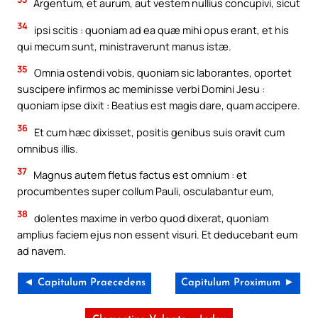
Argentum, et aurum, aut vestem nullius concupivi, sicut
34
ipsi scitis : quoniam ad ea quæ mihi opus erant, et his
qui mecum sunt, ministraverunt manus istæ.
35
Omnia ostendi vobis, quoniam sic laborantes, oportet
suscipere infirmos ac meminisse verbi Domini Jesu :
quoniam ipse dixit : Beatius est magis dare, quam accipere.
36
Et cum hæc dixisset, positis genibus suis oravit cum
omnibus illis.
37
Magnus autem fletus factus est omnium : et
procumbentes super collum Pauli, osculabantur eum,
38
dolentes maxime in verbo quod dixerat, quoniam
amplius faciem ejus non essent visuri. Et deducebant eum
ad navem.
◄ Capitulum Praecedens
Capitulum Proximum ►