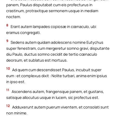
panem, Paulus disputabat cum eis profecturus in
crastinum, protraxitque sermonem usque in mediam
noctem.
8
Erant autem lampades copiosæ in cœnaculo, ubi
eramus congregati.
9
Sedens autem quidam adolescens nomine Eutychus
super fenestram, cum mergeretur somno gravi, disputante
diu Paulo, ductus somno cecidit de tertio cœnaculo
deorsum, et sublatus est mortuus.
10
Ad quem cum descendisset Paulus, incubuit super
eum : et complexus dixit : Nolite turbari, anima enim ipsius
in ipso est.
11
Ascendens autem, frangensque panem, et gustans,
satisque allocutus usque in lucem, sic profectus est.
12
Adduxerunt autem puerum viventem, et consolati sunt
non minime.