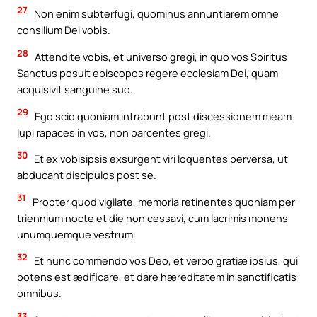
27
Non enim subterfugi, quominus annuntiarem omne
consilium Dei vobis.
28
Attendite vobis, et universo gregi, in quo vos Spiritus
Sanctus posuit episcopos regere ecclesiam Dei, quam
acquisivit sanguine suo.
29
Ego scio quoniam intrabunt post discessionem meam
lupi rapaces in vos, non parcentes gregi.
30
Et ex vobisipsis exsurgent viri loquentes perversa, ut
abducant discipulos post se.
31
Propter quod vigilate, memoria retinentes quoniam per
triennium nocte et die non cessavi, cum lacrimis monens
unumquemque vestrum.
32
Et nunc commendo vos Deo, et verbo gratiæ ipsius, qui
potens est ædificare, et dare hæreditatem in sanctificatis
omnibus.
33