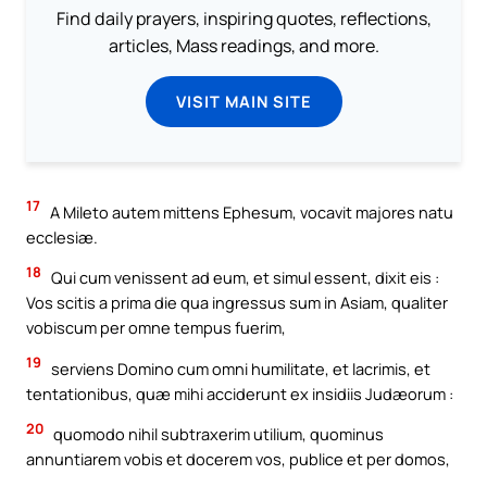
Find daily prayers, inspiring quotes, reflections,
articles, Mass readings, and more.
VISIT MAIN SITE
17
A Mileto autem mittens Ephesum, vocavit majores natu
ecclesiæ.
18
Qui cum venissent ad eum, et simul essent, dixit eis :
Vos scitis a prima die qua ingressus sum in Asiam, qualiter
vobiscum per omne tempus fuerim,
19
serviens Domino cum omni humilitate, et lacrimis, et
tentationibus, quæ mihi acciderunt ex insidiis Judæorum :
20
quomodo nihil subtraxerim utilium, quominus
annuntiarem vobis et docerem vos, publice et per domos,