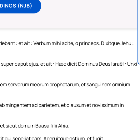
DINGS (NJB)
ebant : et ait : Verbum mihi ad te, o princeps. Dixitque Jehu :
m super caput ejus, et ait : Hæc dicit Dominus Deus Israël : Unxi
uinem servorum meorum prophetarum, et sanguinem omnium
b mingentem ad parietem, et clausum et novissimum in
t sicut domum Baasa filii Ahia.
 qui sepeliat eam. Aperuitque ostium, et fugit.