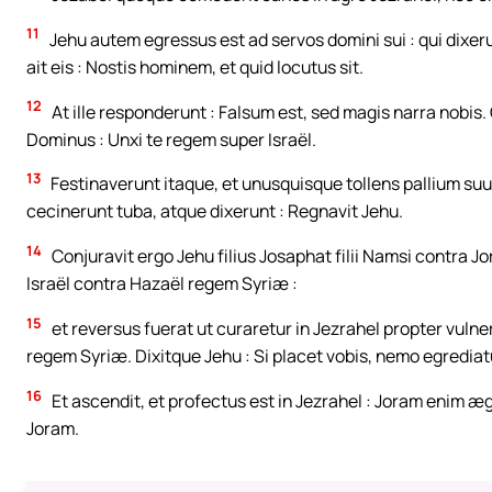
11
Jehu autem egressus est ad servos domini sui : qui dixerun
ait eis : Nostis hominem, et quid locutus sit.
12
At ille responderunt : Falsum est, sed magis narra nobis. Q
Dominus : Unxi te regem super Israël.
13
Festinaverunt itaque, et unusquisque tollens pallium suu
cecinerunt tuba, atque dixerunt : Regnavit Jehu.
14
Conjuravit ergo Jehu filius Josaphat filii Namsi contra 
Israël contra Hazaël regem Syriæ :
15
et reversus fuerat ut curaretur in Jezrahel propter vul
regem Syriæ. Dixitque Jehu : Si placet vobis, nemo egrediatu
16
Et ascendit, et profectus est in Jezrahel : Joram enim æ
Joram.