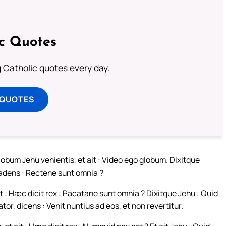
ic Quotes
ng Catholic quotes every day.
 QUOTES
globum Jehu venientis, et ait : Video ego globum. Dixitque
vadens : Rectene sunt omnia ?
t : Hæc dicit rex : Pacatane sunt omnia ? Dixitque Jehu : Quid
tor, dicens : Venit nuntius ad eos, et non revertitur.