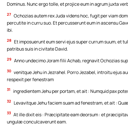
Dominus. Nunc ergo tolle, et projice eum in agrum juxta ve
27
Ochozias autem rex Juda videns hoc, fugit per viam domu
percutite in curru suo. Et percusserunt eum in ascensu Gaver
ibi.
28
Et imposuerunt eum servi ejus super currum suum, et tu
patribus suis in civitate David.
29
Anno undecimo Joram filii Achab, regnavit Ochozias su
30
venitque Jehu in Jezrahel. Porro Jezabel, introitu ejus au
respexit per fenestram
31
ingredientem Jehu per portam, et ait : Numquid pax pote
32
Levavitque Jehu faciem suam ad fenestram, et ait : Quæ e
33
At ille dixit eis : Præcipitate eam deorsum : et præcipi
ungulæ conculcaverunt eam.