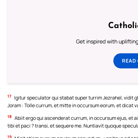
Cathol
Get inspired with uplifti
READ
17
Igitur speculator qui stabat super turrim Jezrahel, vidit 
Joram : Tolle currum, et mitte in occursum eorum, et dicat 
18
Abiit ergo qui ascenderat currum, in occursum ejus, et ai
tibi et paci ? transi, et sequere me. Nuntiavit quoque specula
19