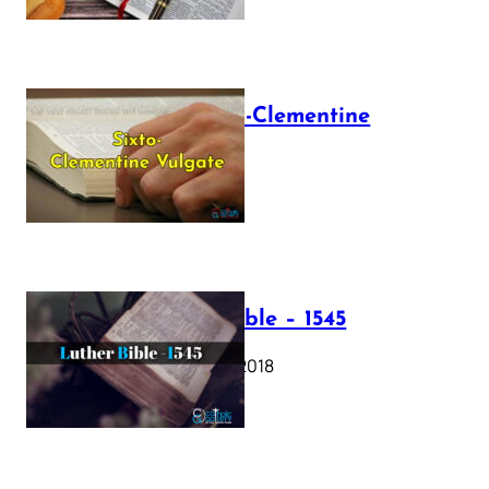
The Sixto-Clementine
Vulgate
July 12, 2025
Luther Bible – 1545
October 17, 2018