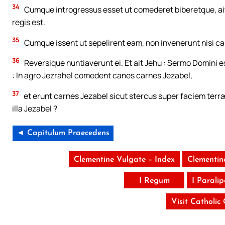
34
Cumque introgressus esset ut comederet biberetque, ait : 
regis est.
35
Cumque issent ut sepelirent eam, non invenerunt nisi c
36
Reversique nuntiaverunt ei. Et ait Jehu : Sermo Domini 
: In agro Jezrahel comedent canes carnes Jezabel,
37
et erunt carnes Jezabel sicut stercus super faciem terræ
illa Jezabel ?
◄ Capitulum Praecedens
Clementine Vulgate – Index
Clementin
I Regum
I Parali
Visit Catholic