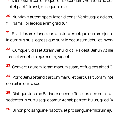
Misit etiam currum equorum secundum : venitque ad eos, et
tibi et paci ? transi, et sequere me.
20
Nuntiavit autem speculator, dicens : Venit usque ad eos,
filii Namsi, præceps enim graditur.
21
Et ait Joram : Junge currum. Junxeruntque currum ejus, et
in curribus suis, egressique sunt in occursum Jehu, et inve
22
Cumque vidisset Joram Jehu, dixit : Pax est, Jehu ? At il
tuæ, et veneficia ejus multa, vigent.
23
Convertit autem Joram manum suam, et fugiens ait ad O
24
Porro Jehu tetendit arcum manu, et percussit Joram inter
corruit in curru suo.
25
Dixitque Jehu ad Badacer ducem : Tolle, projice eum in 
sedentes in curru sequebamur Achab patrem hujus, quod Do
26
Si non pro sanguine Naboth, et pro sanguine filiorum ejus,