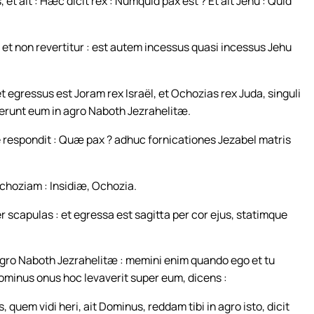
 ait : Hæc dicit rex : Numquid pax est ? Et ait Jehu : Quid
 et non revertitur : est autem incessus quasi incessus Jehu
 egressus est Joram rex Israël, et Ochozias rex Juda, singuli
nerunt eum in agro Naboth Jezrahelitæ.
le respondit : Quæ pax ? adhuc fornicationes Jezabel matris
choziam : Insidiæ, Ochozia.
 scapulas : et egressa est sagitta per cor ejus, statimque
agro Naboth Jezrahelitæ : memini enim quando ego et tu
minus onus hoc levaverit super eum, dicens :
 quem vidi heri, ait Dominus, reddam tibi in agro isto, dicit