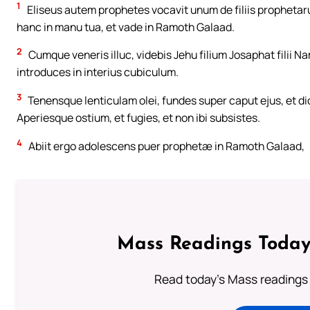
1
Eliseus autem prophetes vocavit unum de filiis prophetarum,
hanc in manu tua, et vade in Ramoth Galaad.
2
Cumque veneris illuc, videbis Jehu filium Josaphat filii N
introduces in interius cubiculum.
3
Tenensque lenticulam olei, fundes super caput ejus, et di
Aperiesque ostium, et fugies, et non ibi subsistes.
4
Abiit ergo adolescens puer prophetæ in Ramoth Galaad,
Mass Readings Today
Read today's Mass readings 