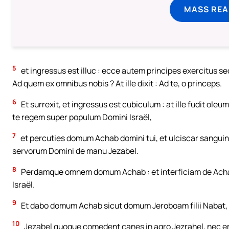
MASS REA
5
et ingressus est illuc : ecce autem principes exercitus sed
Ad quem ex omnibus nobis ? At ille dixit : Ad te, o princeps.
6
Et surrexit, et ingressus est cubiculum : at ille fudit oleu
te regem super populum Domini Israël,
7
et percuties domum Achab domini tui, et ulciscar sang
servorum Domini de manu Jezabel.
8
Perdamque omnem domum Achab : et interficiam de Acha
Israël.
9
Et dabo domum Achab sicut domum Jeroboam filii Nabat, e
10
Jezabel quoque comedent canes in agro Jezrahel, nec erit