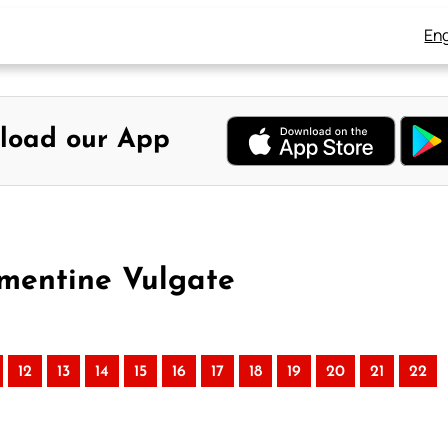
Eng
load our App
ementine Vulgate
12
13
14
15
16
17
18
19
20
21
22