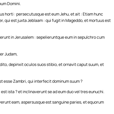
rbum Domini.
s horti : persecutusque est eum Jehu, et ait : Etiam hunc
, qui est juxta Jeblaam : qui fugit in Mageddo, et mortuus est
lerunt in Jerusalem : sepelieruntque eum in sepulchro cum
per Judam,
dito, depinxit oculos suos stibio, et ornavit caput suum, et
st esse Zambri, qui interfecit dominum suum ?
st ista ? et inclinaverunt se ad eum duo vel tres eunuchi.
taverunt eam, aspersusque est sanguine paries, et equorum