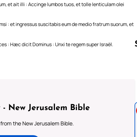
 et ait illi : Accinge lumbos tuos, et tolle lenticulam olei
amsi : et ingressus suscitabis eum de medio fratrum suorum, et
ces : Hæc dicit Dominus : Unxi te regem super Israël.
Follow us 
 - New Jerusalem Bible
from the New Jerusalem Bible.