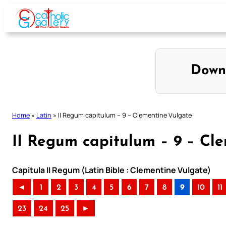
Skip
to
content
Down
Home
»
Latin
»
II Regum capitulum – 9 – Clementine Vulgate
II Regum capitulum – 9 – Cl
Capitula II Regum (Latin Bible : Clementine Vulgate)
◄
1
2
3
4
5
6
7
8
9
10
11
23
24
25
►