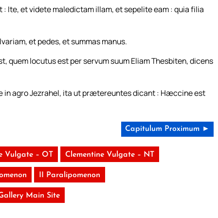
Ite, et videte maledictam illam, et sepelite eam : quia filia
alvariam, et pedes, et summas manus.
est, quem locutus est per servum suum Eliam Thesbiten, dicens
 in agro Jezrahel, ita ut prætereuntes dicant : Hæccine est
Capitulum Proximum ►
e Vulgate – OT
Clementine Vulgate – NT
pomenon
II Paralipomenon
 Gallery Main Site