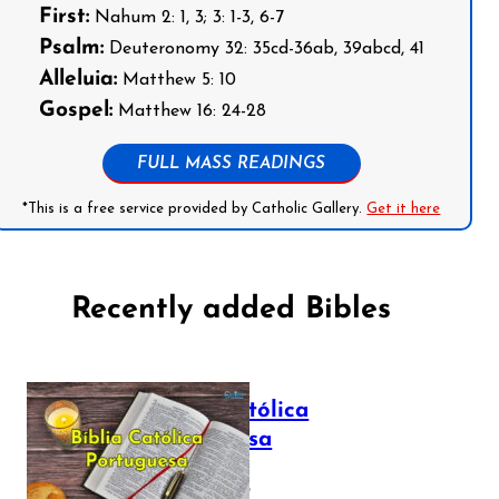
First:
Nahum 2: 1, 3; 3: 1-3, 6-7
Psalm:
Deuteronomy 32: 35cd-36ab, 39abcd, 41
Alleluia:
Matthew 5: 10
Gospel:
Matthew 16: 24-28
FULL MASS READINGS
*This is a free service provided by Catholic Gallery.
Get it here
Recently added Bibles
Bíblia Católica
Portuguesa
July 16, 2025