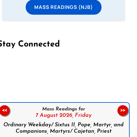
MASS READINGS (NJB)
Stay Connected
on Facebook
Follow us on Instagram
Follow us on X
Subscribe to our YouTube Channel
Follow us on WhatsApp
Mass Readings for
<<
>>
7 August 2026,
Friday
Ordinary Weekday/ Sixtus II, Pope, Martyr, and
Companions, Martyrs/ Cajetan, Priest