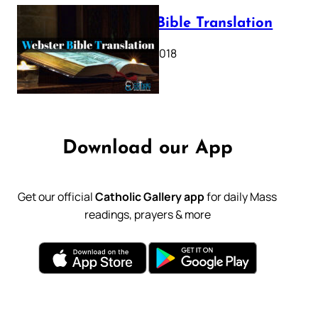
Webster Bible Translation
October 11, 2018
Download our App
Get our official
Catholic Gallery app
for daily Mass
readings, prayers & more