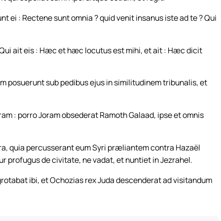
t ei : Rectene sunt omnia ? quid venit insanus iste ad te ? Qui
ui ait eis : Hæc et hæc locutus est mihi, et ait : Hæc dicit
m posuerunt sub pedibus ejus in similitudinem tribunalis, et
Joram : porro Joram obsederat Ramoth Galaad, ipse et omnis
nera, quia percusserant eum Syri præliantem contra Hazaël
r profugus de civitate, ne vadat, et nuntiet in Jezrahel.
grotabat ibi, et Ochozias rex Juda descenderat ad visitandum