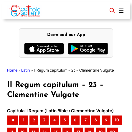
Skip
to
content
Download our App
Home
»
Latin
»
II Regum capitulum – 23 – Clementine Vulgate
II Regum capitulum – 23 –
Clementine Vulgate
Capitula II Regum (Latin Bible : Clementine Vulgate)
◄
1
2
3
4
5
6
7
8
9
10