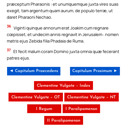
præceptum Pharaonis : et unumquemque juxta vires suas
exegit, tam argentum quam aurum, de populo terræ, ut
daret Pharaoni Nechao.
36
Viginti quinque annorum erat Joakim cum regnare
cœpisset, et undecim annis regnavit in Jerusalem : nomen
matris ejus Zebida filia Phadaia de Ruma.
37
Et fecit malum coram Domino juxta omnia quæ fecerant
patres ejus.
◄ Capitulum Praecedens
Capitulum Proximum ►
Clementine Vulgate – Index
Clementine Vulgate – OT
Clementine Vulgate – NT
I Regum
I Paralipomenon
II Paralipomenon