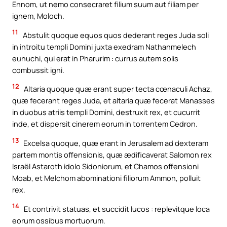
Ennom, ut nemo consecraret filium suum aut filiam per
ignem, Moloch.
11
Abstulit quoque equos quos dederant reges Juda soli
in introitu templi Domini juxta exedram Nathanmelech
eunuchi, qui erat in Pharurim : currus autem solis
combussit igni.
12
Altaria quoque quæ erant super tecta cœnaculi Achaz,
quæ fecerant reges Juda, et altaria quæ fecerat Manasses
in duobus atriis templi Domini, destruxit rex, et cucurrit
inde, et dispersit cinerem eorum in torrentem Cedron.
13
Excelsa quoque, quæ erant in Jerusalem ad dexteram
partem montis offensionis, quæ ædificaverat Salomon rex
Israël Astaroth idolo Sidoniorum, et Chamos offensioni
Moab, et Melchom abominationi filiorum Ammon, polluit
rex.
14
Et contrivit statuas, et succidit lucos : replevitque loca
eorum ossibus mortuorum.