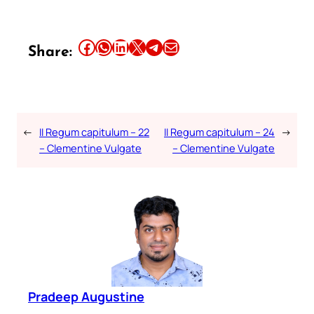
Share this article on Facebook
Share this article on WhatsApp
Share this article on LinkedIn
Share this article on X
Share this article on Telegram
Email this Article
Share:
←
II Regum capitulum – 22
II Regum capitulum – 24
→
– Clementine Vulgate
– Clementine Vulgate
Pradeep Augustine