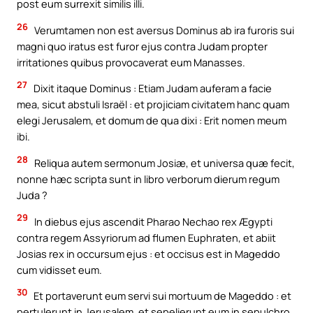
post eum surrexit similis illi.
26
Verumtamen non est aversus Dominus ab ira furoris sui
magni quo iratus est furor ejus contra Judam propter
irritationes quibus provocaverat eum Manasses.
27
Dixit itaque Dominus : Etiam Judam auferam a facie
mea, sicut abstuli Israël : et projiciam civitatem hanc quam
elegi Jerusalem, et domum de qua dixi : Erit nomen meum
ibi.
28
Reliqua autem sermonum Josiæ, et universa quæ fecit,
nonne hæc scripta sunt in libro verborum dierum regum
Juda ?
29
In diebus ejus ascendit Pharao Nechao rex Ægypti
contra regem Assyriorum ad flumen Euphraten, et abiit
Josias rex in occursum ejus : et occisus est in Mageddo
cum vidisset eum.
30
Et portaverunt eum servi sui mortuum de Mageddo : et
pertulerunt in Jerusalem, et sepelierunt eum in sepulchro