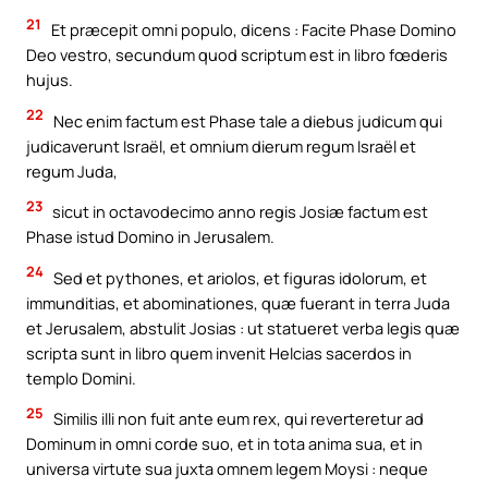
21
Et præcepit omni populo, dicens : Facite Phase Domino
Deo vestro, secundum quod scriptum est in libro fœderis
hujus.
22
Nec enim factum est Phase tale a diebus judicum qui
judicaverunt Israël, et omnium dierum regum Israël et
regum Juda,
23
sicut in octavodecimo anno regis Josiæ factum est
Phase istud Domino in Jerusalem.
24
Sed et pythones, et ariolos, et figuras idolorum, et
immunditias, et abominationes, quæ fuerant in terra Juda
et Jerusalem, abstulit Josias : ut statueret verba legis quæ
scripta sunt in libro quem invenit Helcias sacerdos in
templo Domini.
25
Similis illi non fuit ante eum rex, qui reverteretur ad
Dominum in omni corde suo, et in tota anima sua, et in
universa virtute sua juxta omnem legem Moysi : neque