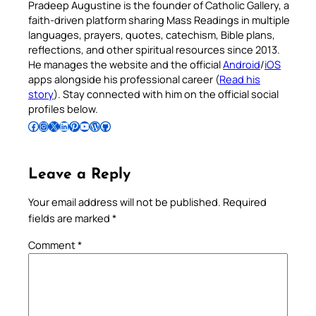
Pradeep Augustine is the founder of Catholic Gallery, a
faith-driven platform sharing Mass Readings in multiple
languages, prayers, quotes, catechism, Bible plans,
reflections, and other spiritual resources since 2013.
He manages the website and the official
Android
/
iOS
apps alongside his professional career (
Read his
story
). Stay connected with him on the official social
profiles below.
Follow Pradeep on Facebook
Follow Pradeep on Instagram
Follow Pradeep on X
Follow Pradeep on LinkedIn
Follow Pradeep on Pinterest
Subscribe to Pradeep’s Youtube Channel
Follow Pradeep on WordPress
Follow Pradeep on GitHub
Leave a Reply
Your email address will not be published.
Required
fields are marked
*
Comment
*