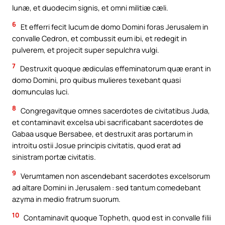
lunæ, et duodecim signis, et omni militiæ cæli.
6
Et efferri fecit lucum de domo Domini foras Jerusalem in
convalle Cedron, et combussit eum ibi, et redegit in
pulverem, et projecit super sepulchra vulgi.
7
Destruxit quoque ædiculas effeminatorum quæ erant in
domo Domini, pro quibus mulieres texebant quasi
domunculas luci.
8
Congregavitque omnes sacerdotes de civitatibus Juda,
et contaminavit excelsa ubi sacrificabant sacerdotes de
Gabaa usque Bersabee, et destruxit aras portarum in
introitu ostii Josue principis civitatis, quod erat ad
sinistram portæ civitatis.
9
Verumtamen non ascendebant sacerdotes excelsorum
ad altare Domini in Jerusalem : sed tantum comedebant
azyma in medio fratrum suorum.
10
Contaminavit quoque Topheth, quod est in convalle filii