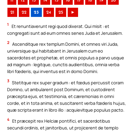
11
12
13
14
15
16
17
18
19
20
21
22
23
24
25
►
1
Et renuntiaverunt regi quod dixerat. Qui misit : et
congregati sunt ad eum omnes senes Juda et Jerusalem.
2
Ascenditque rex templum Domini, et omnes viri Juda,
universique qui habitabant in Jerusalem cum eo
sacerdotes et prophetæ, et omnis populus a parvo usque
ad magnum : legitque, cunctis audientibus, omnia verba
libri fœderis, qui inventus est in domo Domini.
3
Stetitque rex super gradum : et fœdus percussit coram
Domino, ut ambularent post Dominum, et custodirent
præcepta ejus, et testimonia, et cæremonias in omni
corde, et in tota anima, et suscitarent verba fœderis hujus,
quæ scripta erant in libro illo : acquievitque populus pacto.
4
Et præcepit rex Helciæ pontifici, et sacerdotibus
secundi ordinis, et janitoribus, ut projicerent de templo