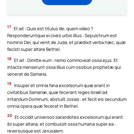
17
Et ait : Quis est titulus ille, quem video ?
Responderuntque ei cives urbis illius : Sepulchrum est
hominis Dei, qui venit de Juda, et prædixit verba hæc, quæ
fecisti super altare Bethel.
18
Et ait : Dimitte eum : nemo commoveat ossa ejus. Et
intacta manserunt ossa illius cum ossibus prophetæ qui
venerat de Samaria.
19
Insuper et omnia fana excelsorum quæ erant in
civitatibus Samariæ, quæ fecerant reges Israël ad
irritandum Dominum, abstulit Josias : et fecit eis secundum
omnia opera quæ fecerat in Bethel.
20
Et occidit universos sacerdotes excelsorum qui erant
ibi super altaria, et combussit ossa humana super ea :
reversusque est Jerusalem.