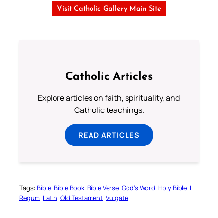
Visit Catholic Gallery Main Site
Catholic Articles
Explore articles on faith, spirituality, and
Catholic teachings.
READ ARTICLES
Tags:
Bible
Bible Book
Bible Verse
God’s Word
Holy Bible
II
Regum
Latin
Old Testament
Vulgate