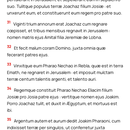
suo. Tulitque populus terræ Joachaz filium Josiæ : et
unxerunt eum, et constituerunt eum regem pro patre suo.
31
Viginti trium annorum erat Joachaz cum regnare
cœpisset, et tribus mensibus regnavit in Jerusalem :
nomen matris ejus Amital filia Jeremiæ de Lobna.
32
Et fecit malum coram Domino, juxta omnia quæ
fecerant patres ejus.
33
Vinxitque eum Pharao Nechao in Rebla, quæ est in terra
Emath, ne regnaret in Jerusalem : et imposuit mulctam
terræ centum talentis argenti, et talento auri.
34
Regemque constituit Pharao Nechao Eliacim filium
Josiæ pro Josia patre ejus : vertitque nomen ejus Joakim.
Porro Joachaz tulit, et duxit in Ægyptum, et mortuus est
ibi.
35
Argentum autem et aurum dedit Joakim Pharaoni, cum
indixisset terræ per singulos, ut conferretur juxta