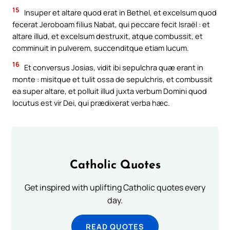
15
Insuper et altare quod erat in Bethel, et excelsum quod
fecerat Jeroboam filius Nabat, qui peccare fecit Israël : et
altare illud, et excelsum destruxit, atque combussit, et
comminuit in pulverem, succenditque etiam lucum.
16
Et conversus Josias, vidit ibi sepulchra quæ erant in
monte : misitque et tulit ossa de sepulchris, et combussit
ea super altare, et polluit illud juxta verbum Domini quod
locutus est vir Dei, qui prædixerat verba hæc.
Catholic Quotes
Get inspired with uplifting Catholic quotes every
day.
READ QUOTES