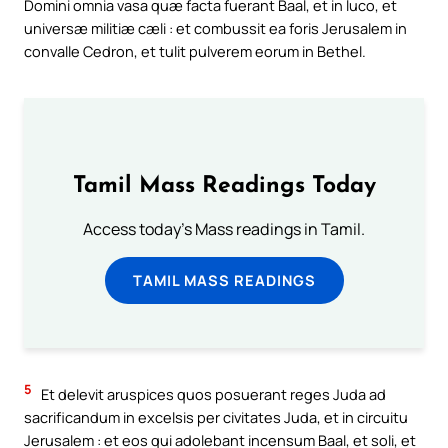
Domini omnia vasa quæ facta fuerant Baal, et in luco, et
universæ militiæ cæli : et combussit ea foris Jerusalem in
convalle Cedron, et tulit pulverem eorum in Bethel.
Tamil Mass Readings Today
Access today's Mass readings in Tamil.
TAMIL MASS READINGS
5
Et delevit aruspices quos posuerant reges Juda ad
sacrificandum in excelsis per civitates Juda, et in circuitu
Jerusalem : et eos qui adolebant incensum Baal, et soli, et