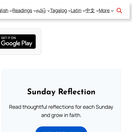
lish
Readings
தமிழ்
Tagalog
Latin
中文
More
Sunday Reflection
Read thoughtful reflections for each Sunday
and grow in faith.