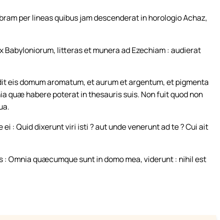
bram per lineas quibus jam descenderat in horologio Achaz,
ex Babyloniorum, litteras et munera ad Ezechiam : audierat
dit eis domum aromatum, et aurum et argentum, et pigmenta
 quæ habere poterat in thesauris suis. Non fuit quod non
ua.
 : Quid dixerunt viri isti ? aut unde venerunt ad te ? Cui ait
ias : Omnia quæcumque sunt in domo mea, viderunt : nihil est