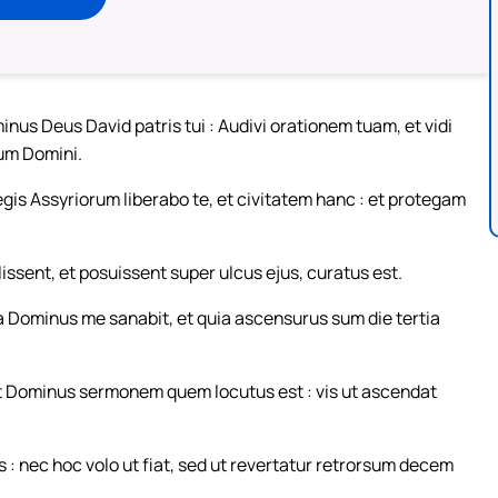
nus Deus David patris tui : Audivi orationem tuam, et vidi
lum Domini.
gis Assyriorum liberabo te, et civitatem hanc : et protegam
ssent, et posuissent super ulcus ejus, curatus est.
a Dominus me sanabit, et quia ascensurus sum die tertia
sit Dominus sermonem quem locutus est : vis ut ascendat
 : nec hoc volo ut fiat, sed ut revertatur retrorsum decem