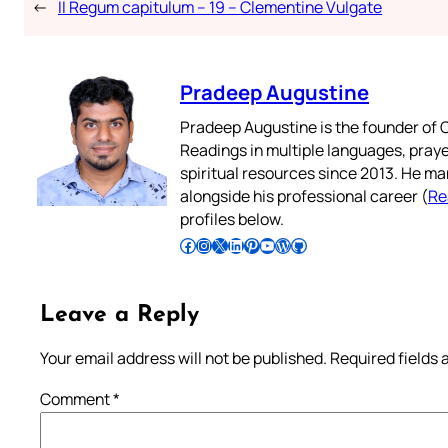
←
II Regum capitulum – 19 – Clementine Vulgate
Pradeep Augustine
Pradeep Augustine is the founder of C
Readings in multiple languages, praye
spiritual resources since 2013. He ma
alongside his professional career (
Re
profiles below.
Follow Pradeep on Facebook
Follow Pradeep on Instagram
Follow Pradeep on X
Follow Pradeep on LinkedIn
Follow Pradeep on Pinterest
Subscribe to Pradeep’s Youtube Channel
Follow Pradeep on WordPress
Follow Pradeep on GitHub
Leave a Reply
Your email address will not be published.
Required fields
Comment
*