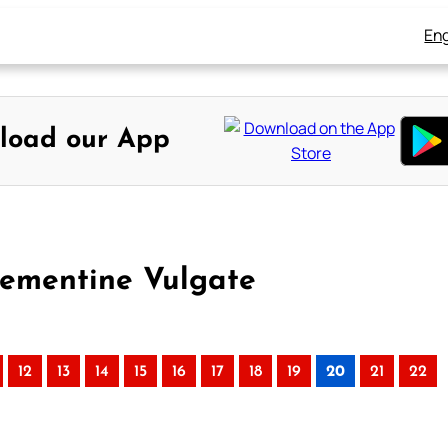
Eng
load our App
lementine Vulgate
12
13
14
15
16
17
18
19
20
21
22