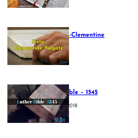
The Sixto-Clementine
Vulgate
July 12, 2025
Luther Bible – 1545
October 17, 2018