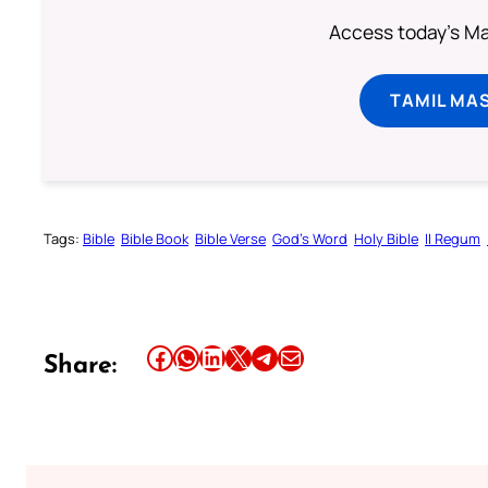
Access today's Mas
TAMIL MA
Tags:
Bible
Bible Book
Bible Verse
God’s Word
Holy Bible
II Regum
Share this article on Facebook
Share this article on WhatsApp
Share this article on LinkedIn
Share this article on X
Share this article on Telegram
Email this Article
Share: