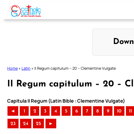
Skip
to
content
Down
Home
»
Latin
»
II Regum capitulum – 20 – Clementine Vulgate
II Regum capitulum – 20 – C
Capitula II Regum (Latin Bible : Clementine Vulgate)
◄
1
2
3
4
5
6
7
8
9
10
11
23
24
25
►