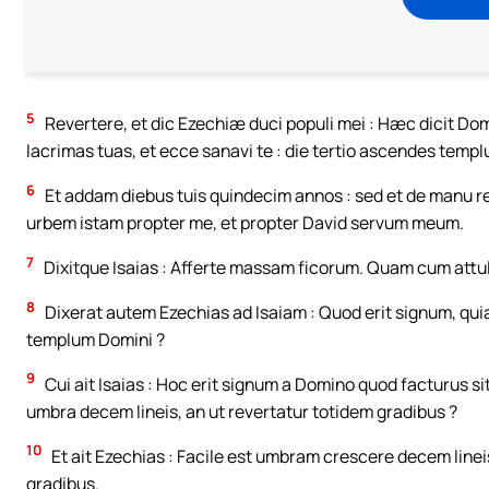
5
Revertere, et dic Ezechiæ duci populi mei : Hæc dicit Domi
lacrimas tuas, et ecce sanavi te : die tertio ascendes temp
6
Et addam diebus tuis quindecim annos : sed et de manu re
urbem istam propter me, et propter David servum meum.
7
Dixitque Isaias : Afferte massam ficorum. Quam cum attuli
8
Dixerat autem Ezechias ad Isaiam : Quod erit signum, qui
templum Domini ?
9
Cui ait Isaias : Hoc erit signum a Domino quod facturus 
umbra decem lineis, an ut revertatur totidem gradibus ?
10
Et ait Ezechias : Facile est umbram crescere decem lineis
gradibus.