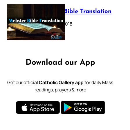
Webster Bible Translation
October 11, 2018
Download our App
Get our official
Catholic Gallery app
for daily Mass
readings, prayers & more