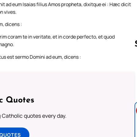
it ad eum Isaias filius Amos propheta, dixitque ei : Hæc dicit
n vives.
, dicens :
coram te in veritate, et in corde perfecto, et quod
 magno.
tus est sermo Domini ad eum, dicens :
Follow us 
ic Quotes
ng Catholic quotes every day.
 QUOTES