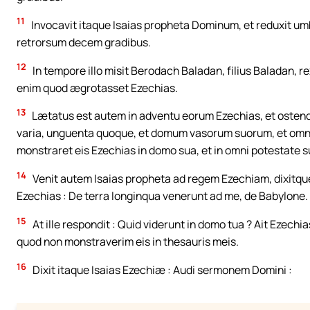
11
Invocavit itaque Isaias propheta Dominum, et reduxit um
retrorsum decem gradibus.
12
In tempore illo misit Berodach Baladan, filius Baladan, r
enim quod ægrotasset Ezechias.
13
Lætatus est autem in adventu eorum Ezechias, et osten
varia, unguenta quoque, et domum vasorum suorum, et omnia
monstraret eis Ezechias in domo sua, et in omni potestate s
14
Venit autem Isaias propheta ad regem Ezechiam, dixitque ei
Ezechias : De terra longinqua venerunt ad me, de Babylone.
15
At ille respondit : Quid viderunt in domo tua ? Ait Ezech
quod non monstraverim eis in thesauris meis.
16
Dixit itaque Isaias Ezechiæ : Audi sermonem Domini :