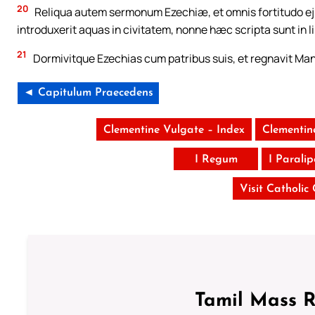
20
Reliqua autem sermonum Ezechiæ, et omnis fortitudo ej
introduxerit aquas in civitatem, nonne hæc scripta sunt in
21
Dormivitque Ezechias cum patribus suis, et regnavit Mana
◄ Capitulum Praecedens
Clementine Vulgate – Index
Clementin
I Regum
I Parali
Visit Catholic
Tamil Mass 