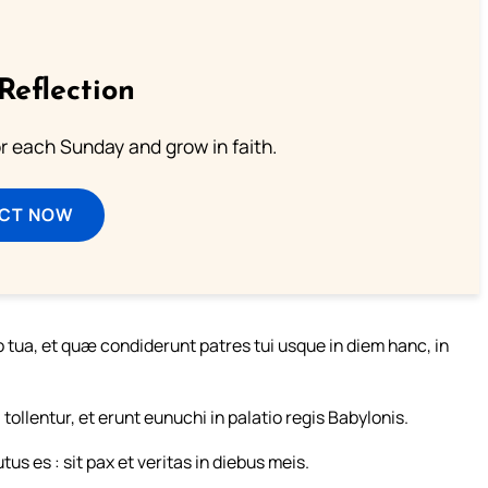
Reflection
or each Sunday and grow in faith.
ECT NOW
tua, et quæ condiderunt patres tui usque in diem hanc, in
 tollentur, et erunt eunuchi in palatio regis Babylonis.
s es : sit pax et veritas in diebus meis.