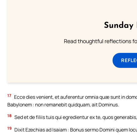
Sunday 
Read thoughtful reflections f
REFL
17
Ecce dies venient, et auferentur omnia quæ sunt in domo 
Babylonem : non remanebit quidquam, ait Dominus.
18
Sed et de filiis tuis qui egredientur ex te, quos generabis,
19
Dixit Ezechias ad Isaiam : Bonus sermo Domini quem locutu