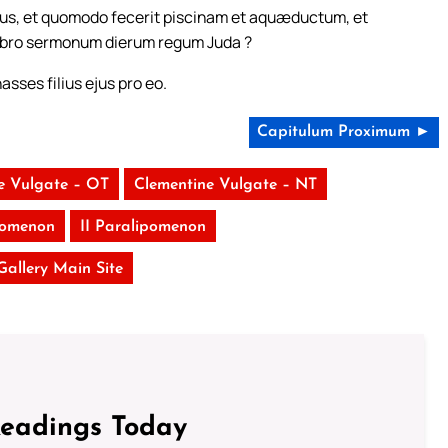
us, et quomodo fecerit piscinam et aquæductum, et
 libro sermonum dierum regum Juda ?
sses filius ejus pro eo.
Capitulum Proximum ►
e Vulgate – OT
Clementine Vulgate – NT
pomenon
II Paralipomenon
 Gallery Main Site
Readings Today