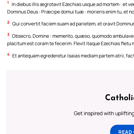
1
In diebus illis ægrotavit Ezechias usque ad mortem : et ven
Dominus Deus : Præcipe domui tuæ : morieris enim tu, et no
2
Qui convertit faciem suam ad parietem, et oravit Dominum
3
Obsecro, Domine : memento, quæso, quomodo ambulaverim 
placitum est coram te fecerim. Flevit itaque Ezechias fletu
4
Et antequam egrederetur Isaias mediam partem atrii, fac
Cathol
Get inspired with uplifti
READ