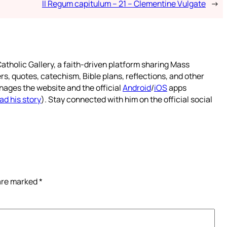
II Regum capitulum – 21 – Clementine Vulgate
→
atholic Gallery, a faith-driven platform sharing Mass
rs, quotes, catechism, Bible plans, reflections, and other
nages the website and the official
Android
/
iOS
apps
ad his story
). Stay connected with him on the official social
 are marked
*