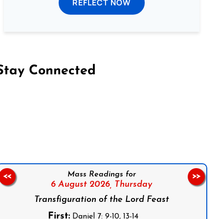
REFLECT NOW
Stay Connected
on Facebook
Follow us on Instagram
Follow us on X
Subscribe to our YouTube Channel
Follow us on WhatsApp
Mass Readings for
<<
>>
6 August 2026,
Thursday
Transfiguration of the Lord Feast
First:
Daniel 7: 9-10, 13-14