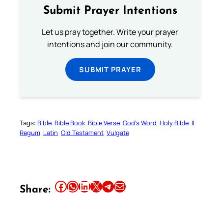
Submit Prayer Intentions
Let us pray together. Write your prayer
intentions and join our community.
SUBMIT PRAYER
Tags:
Bible
Bible Book
Bible Verse
God’s Word
Holy Bible
II
Regum
Latin
Old Testament
Vulgate
Share this article on Facebook
Share this article on WhatsApp
Share this article on LinkedIn
Share this article on X
Share this article on Telegram
Email this Article
Share: