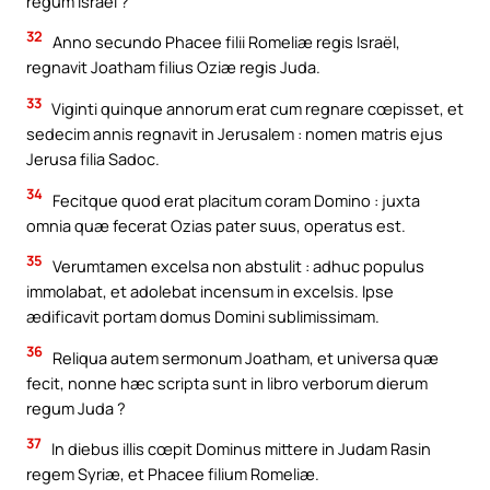
regum Israël ?
32
Anno secundo Phacee filii Romeliæ regis Israël,
regnavit Joatham filius Oziæ regis Juda.
33
Viginti quinque annorum erat cum regnare cœpisset, et
sedecim annis regnavit in Jerusalem : nomen matris ejus
Jerusa filia Sadoc.
34
Fecitque quod erat placitum coram Domino : juxta
omnia quæ fecerat Ozias pater suus, operatus est.
35
Verumtamen excelsa non abstulit : adhuc populus
immolabat, et adolebat incensum in excelsis. Ipse
ædificavit portam domus Domini sublimissimam.
36
Reliqua autem sermonum Joatham, et universa quæ
fecit, nonne hæc scripta sunt in libro verborum dierum
regum Juda ?
37
In diebus illis cœpit Dominus mittere in Judam Rasin
regem Syriæ, et Phacee filium Romeliæ.