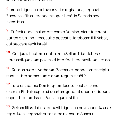
8
Anno trigesimo octavo Azariæ regis Juda, regnavit
Zacharias filius Jeroboam super Israël in Samaria sex
mensibus.
9
Et fecit quod malum est coram Domino, sicut fecerant
patres ejus : non recessit a peccatis Jeroboam filii Nabat,
qui peccare fecit Israël.
10
Conjuravit autem contra eum Sellum filius Jabes :
percussitque eum palam, et interfecit, regnavitque pro eo.
11
Reliqua autem verborum Zachariæ, nonne hæc scripta
sunt in libro sermonum dierum regum Israël ?
12
Iste est sermo Domini quem locutus est ad Jehu,
dicens : Filii tui usque ad quartam generationem sedebunt
super thronum Israël. Factumque est ita.
13
Sellum filius Jabes regnavit trigesimo novo anno Azariæ
regis Juda : regnavit autem uno mense in Samaria.