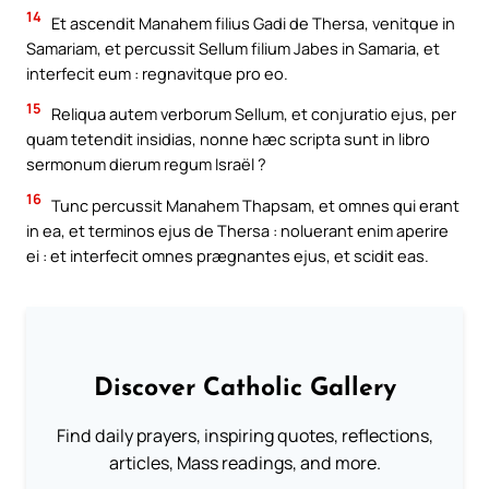
14
Et ascendit Manahem filius Gadi de Thersa, venitque in
Samariam, et percussit Sellum filium Jabes in Samaria, et
interfecit eum : regnavitque pro eo.
15
Reliqua autem verborum Sellum, et conjuratio ejus, per
quam tetendit insidias, nonne hæc scripta sunt in libro
sermonum dierum regum Israël ?
16
Tunc percussit Manahem Thapsam, et omnes qui erant
in ea, et terminos ejus de Thersa : noluerant enim aperire
ei : et interfecit omnes prægnantes ejus, et scidit eas.
Discover Catholic Gallery
Find daily prayers, inspiring quotes, reflections,
articles, Mass readings, and more.