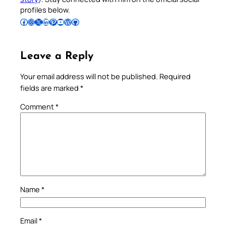
profiles below.
Follow Pradeep on Facebook
Follow Pradeep on Instagram
Follow Pradeep on X
Follow Pradeep on LinkedIn
Follow Pradeep on Pinterest
Subscribe to Pradeep’s Youtube Channel
Follow Pradeep on WordPress
Follow Pradeep on GitHub
Leave a Reply
Your email address will not be published.
Required
fields are marked
*
Comment
*
Name
*
Email
*