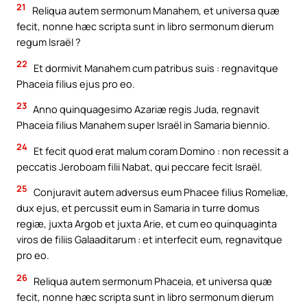
21
Reliqua autem sermonum Manahem, et universa quæ
fecit, nonne hæc scripta sunt in libro sermonum dierum
regum Israël ?
22
Et dormivit Manahem cum patribus suis : regnavitque
Phaceia filius ejus pro eo.
23
Anno quinquagesimo Azariæ regis Juda, regnavit
Phaceia filius Manahem super Israël in Samaria biennio.
24
Et fecit quod erat malum coram Domino : non recessit a
peccatis Jeroboam filii Nabat, qui peccare fecit Israël.
25
Conjuravit autem adversus eum Phacee filius Romeliæ,
dux ejus, et percussit eum in Samaria in turre domus
regiæ, juxta Argob et juxta Arie, et cum eo quinquaginta
viros de filiis Galaaditarum : et interfecit eum, regnavitque
pro eo.
26
Reliqua autem sermonum Phaceia, et universa quæ
fecit, nonne hæc scripta sunt in libro sermonum dierum