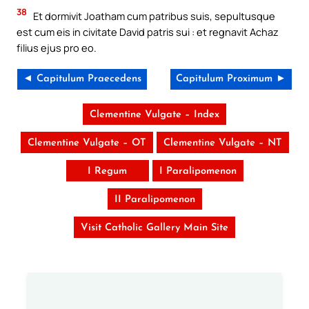
38
Et dormivit Joatham cum patribus suis, sepultusque
est cum eis in civitate David patris sui : et regnavit Achaz
filius ejus pro eo.
◄ Capitulum Praecedens
Capitulum Proximum ►
Clementine Vulgate – Index
Clementine Vulgate – OT
Clementine Vulgate – NT
I Regum
I Paralipomenon
II Paralipomenon
Visit Catholic Gallery Main Site