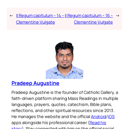
←
II Regum capitulum – 14 –
II Regum capitulum – 16 –
→
Clementine Vulgate
Clementine Vulgate
Pradeep Augustine
Pradeep Augustine is the founder of Catholic Gallery, a
faith-driven platform sharing Mass Readings in multiple
languages, prayers, quotes, catechism, Bible plans,
reflections, and other spiritual resources since 2013.
He manages the website and the official
Android
/
iOS
apps alongside his professional career (
Read his
story
). Stay connected with him on the official social