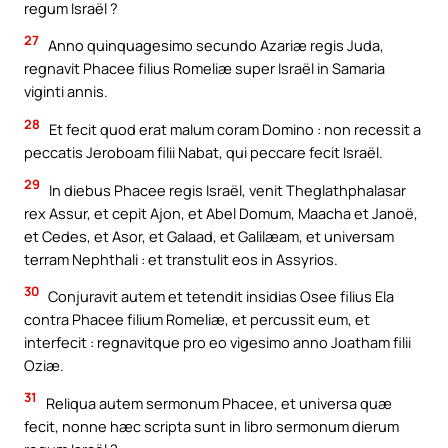
regum Israël ?
27
Anno quinquagesimo secundo Azariæ regis Juda,
regnavit Phacee filius Romeliæ super Israël in Samaria
viginti annis.
28
Et fecit quod erat malum coram Domino : non recessit a
peccatis Jeroboam filii Nabat, qui peccare fecit Israël.
29
In diebus Phacee regis Israël, venit Theglathphalasar
rex Assur, et cepit Ajon, et Abel Domum, Maacha et Janoë,
et Cedes, et Asor, et Galaad, et Galilæam, et universam
terram Nephthali : et transtulit eos in Assyrios.
30
Conjuravit autem et tetendit insidias Osee filius Ela
contra Phacee filium Romeliæ, et percussit eum, et
interfecit : regnavitque pro eo vigesimo anno Joatham filii
Oziæ.
31
Reliqua autem sermonum Phacee, et universa quæ
fecit, nonne hæc scripta sunt in libro sermonum dierum