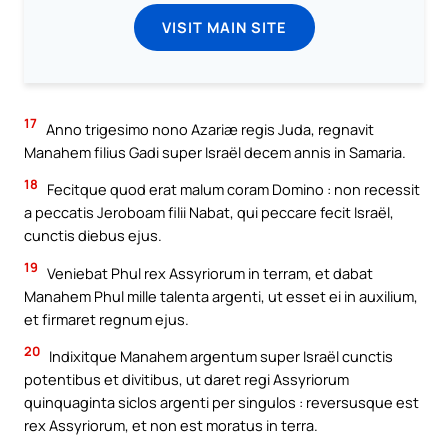
VISIT MAIN SITE
17
Anno trigesimo nono Azariæ regis Juda, regnavit
Manahem filius Gadi super Israël decem annis in Samaria.
18
Fecitque quod erat malum coram Domino : non recessit
a peccatis Jeroboam filii Nabat, qui peccare fecit Israël,
cunctis diebus ejus.
19
Veniebat Phul rex Assyriorum in terram, et dabat
Manahem Phul mille talenta argenti, ut esset ei in auxilium,
et firmaret regnum ejus.
20
Indixitque Manahem argentum super Israël cunctis
potentibus et divitibus, ut daret regi Assyriorum
quinquaginta siclos argenti per singulos : reversusque est
rex Assyriorum, et non est moratus in terra.