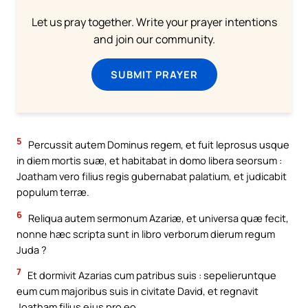
Let us pray together. Write your prayer intentions
and join our community.
SUBMIT PRAYER
5
Percussit autem Dominus regem, et fuit leprosus usque
in diem mortis suæ, et habitabat in domo libera seorsum :
Joatham vero filius regis gubernabat palatium, et judicabit
populum terræ.
6
Reliqua autem sermonum Azariæ, et universa quæ fecit,
nonne hæc scripta sunt in libro verborum dierum regum
Juda ?
7
Et dormivit Azarias cum patribus suis : sepelieruntque
eum cum majoribus suis in civitate David, et regnavit
Joatham filius ejus pro eo.