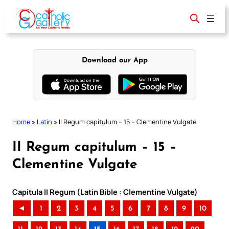
Skip
to
content
Download our App
Home
»
Latin
»
II Regum capitulum – 15 – Clementine Vulgate
II Regum capitulum – 15 –
Clementine Vulgate
Capitula II Regum (Latin Bible : Clementine Vulgate)
◄
1
2
3
4
5
6
7
8
9
10