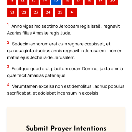
11
12
13
14
15
16
17
18
19
20
21
22
23
24
25
►
1
Anno vigesimo septimo Jeroboam regis Israël, regnavit
Azarias filius Amasiæ regis Juda.
2
Sedecim annorum erat cum regnare cœpisset, et
quinquaginta duobus annis regnavit in Jerusalem : nomen
matris ejus Jechelia de Jerusalem.
3
Fecitque quod erat placitum coram Domino, juxta omnia
quæ fecit Amasias pater ejus.
4
Verumtamen excelsa non est demolitus : adhuc populus
sacrificabat, et adolebat incensum in excelsis.
Submit Prayer Intentions