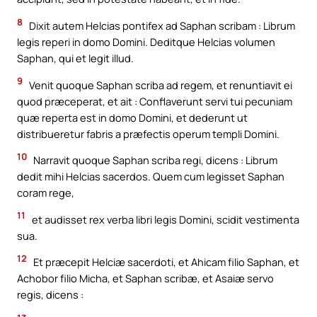
8
Dixit autem Helcias pontifex ad Saphan scribam : Librum
legis reperi in domo Domini. Deditque Helcias volumen
Saphan, qui et legit illud.
9
Venit quoque Saphan scriba ad regem, et renuntiavit ei
quod præceperat, et ait : Conflaverunt servi tui pecuniam
quæ reperta est in domo Domini, et dederunt ut
distribueretur fabris a præfectis operum templi Domini.
10
Narravit quoque Saphan scriba regi, dicens : Librum
dedit mihi Helcias sacerdos. Quem cum legisset Saphan
coram rege,
11
et audisset rex verba libri legis Domini, scidit vestimenta
sua.
12
Et præcepit Helciæ sacerdoti, et Ahicam filio Saphan, et
Achobor filio Micha, et Saphan scribæ, et Asaiæ servo
regis, dicens :