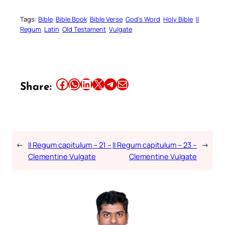
Tags:
Bible
Bible Book
Bible Verse
God’s Word
Holy Bible
II
Regum
Latin
Old Testament
Vulgate
Share this article on Facebook
Share this article on WhatsApp
Share this article on LinkedIn
Share this article on X
Share this article on Telegram
Email this Article
Share:
←
II Regum capitulum – 21 –
II Regum capitulum – 23 –
→
Clementine Vulgate
Clementine Vulgate