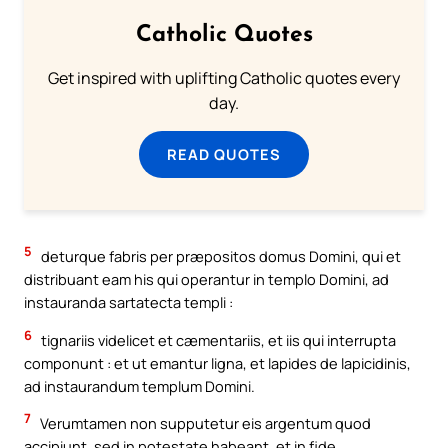
Catholic Quotes
Get inspired with uplifting Catholic quotes every
day.
READ QUOTES
5
deturque fabris per præpositos domus Domini, qui et
distribuant eam his qui operantur in templo Domini, ad
instauranda sartatecta templi :
6
tignariis videlicet et cæmentariis, et iis qui interrupta
componunt : et ut emantur ligna, et lapides de lapicidinis,
ad instaurandum templum Domini.
7
Verumtamen non supputetur eis argentum quod
accipiunt, sed in potestate habeant, et in fide.