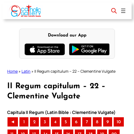
Skip
to
content
Download our App
Home
»
Latin
»
II Regum capitulum – 22 – Clementine Vulgate
II Regum capitulum – 22 –
Clementine Vulgate
Capitula II Regum (Latin Bible : Clementine Vulgate)
◄
1
2
3
4
5
6
7
8
9
10