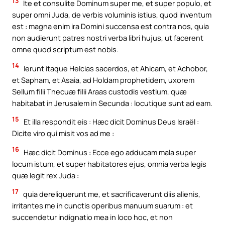
13
Ite et consulite Dominum super me, et super populo, et
super omni Juda, de verbis voluminis istius, quod inventum
est : magna enim ira Domini succensa est contra nos, quia
non audierunt patres nostri verba libri hujus, ut facerent
omne quod scriptum est nobis.
14
Ierunt itaque Helcias sacerdos, et Ahicam, et Achobor,
et Sapham, et Asaia, ad Holdam prophetidem, uxorem
Sellum filii Thecuæ filii Araas custodis vestium, quæ
habitabat in Jerusalem in Secunda : locutique sunt ad eam.
15
Et illa respondit eis : Hæc dicit Dominus Deus Israël :
Dicite viro qui misit vos ad me :
16
Hæc dicit Dominus : Ecce ego adducam mala super
locum istum, et super habitatores ejus, omnia verba legis
quæ legit rex Juda :
17
quia dereliquerunt me, et sacrificaverunt diis alienis,
irritantes me in cunctis operibus manuum suarum : et
succendetur indignatio mea in loco hoc, et non