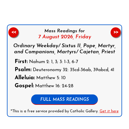
Mass Readings for
<<
>>
7 August 2026,
Friday
Ordinary Weekday/ Sixtus II, Pope, Martyr,
and Companions, Martyrs/ Cajetan, Priest
First:
Nahum 2: 1, 3; 3: 1-3, 6-7
Psalm:
Deuteronomy 32: 35cd-36ab, 39abcd, 41
Alleluia:
Matthew 5: 10
Gospel:
Matthew 16: 24-28
FULL MASS READINGS
*This is a free service provided by Catholic Gallery.
Get it here