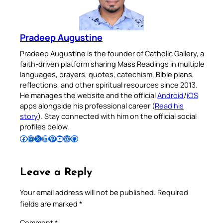
Pradeep Augustine
Pradeep Augustine is the founder of Catholic Gallery, a
faith-driven platform sharing Mass Readings in multiple
languages, prayers, quotes, catechism, Bible plans,
reflections, and other spiritual resources since 2013.
He manages the website and the official
Android
/
iOS
apps alongside his professional career (
Read his
story
). Stay connected with him on the official social
profiles below.
Follow Pradeep on Facebook
Follow Pradeep on Instagram
Follow Pradeep on X
Follow Pradeep on LinkedIn
Follow Pradeep on Pinterest
Subscribe to Pradeep’s Youtube Channel
Follow Pradeep on WordPress
Follow Pradeep on GitHub
Leave a Reply
Your email address will not be published.
Required
fields are marked
*
Comment
*