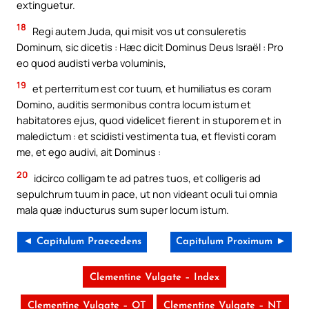
extinguetur.
18
Regi autem Juda, qui misit vos ut consuleretis
Dominum, sic dicetis : Hæc dicit Dominus Deus Israël : Pro
eo quod audisti verba voluminis,
19
et perterritum est cor tuum, et humiliatus es coram
Domino, auditis sermonibus contra locum istum et
habitatores ejus, quod videlicet fierent in stuporem et in
maledictum : et scidisti vestimenta tua, et flevisti coram
me, et ego audivi, ait Dominus :
20
idcirco colligam te ad patres tuos, et colligeris ad
sepulchrum tuum in pace, ut non videant oculi tui omnia
mala quæ inducturus sum super locum istum.
◄ Capitulum Praecedens
Capitulum Proximum ►
Clementine Vulgate – Index
Clementine Vulgate – OT
Clementine Vulgate – NT