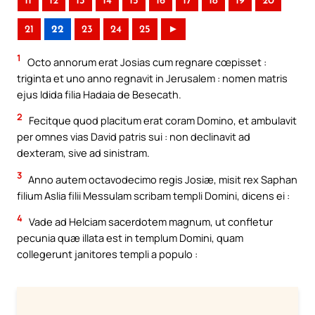
11
12
13
14
15
16
17
18
19
20
21
22
23
24
25
►
1
Octo annorum erat Josias cum regnare cœpisset :
triginta et uno anno regnavit in Jerusalem : nomen matris
ejus Idida filia Hadaia de Besecath.
2
Fecitque quod placitum erat coram Domino, et ambulavit
per omnes vias David patris sui : non declinavit ad
dexteram, sive ad sinistram.
3
Anno autem octavodecimo regis Josiæ, misit rex Saphan
filium Aslia filii Messulam scribam templi Domini, dicens ei :
4
Vade ad Helciam sacerdotem magnum, ut confletur
pecunia quæ illata est in templum Domini, quam
collegerunt janitores templi a populo :