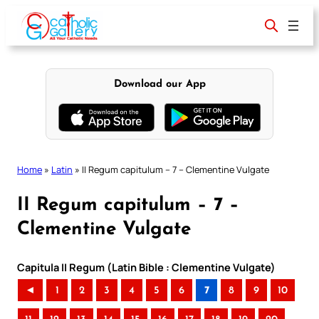
Skip
to
content
Download our App
Home
»
Latin
»
II Regum capitulum – 7 – Clementine Vulgate
II Regum capitulum – 7 –
Clementine Vulgate
Capitula II Regum (Latin Bible : Clementine Vulgate)
◄
1
2
3
4
5
6
7
8
9
10