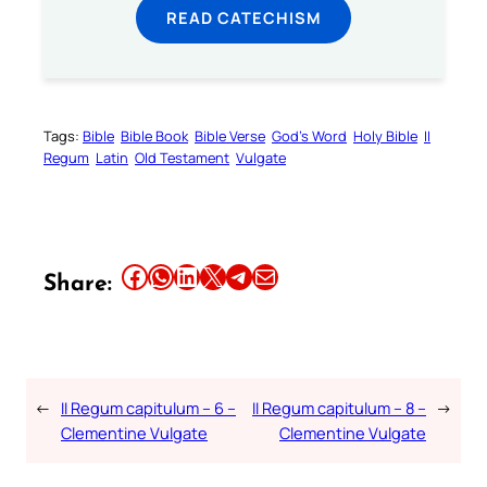
READ CATECHISM
Tags:
Bible
Bible Book
Bible Verse
God’s Word
Holy Bible
II
Regum
Latin
Old Testament
Vulgate
Share this article on Facebook
Share this article on WhatsApp
Share this article on LinkedIn
Share this article on X
Share this article on Telegram
Email this Article
Share:
←
II Regum capitulum – 6 –
II Regum capitulum – 8 –
→
Clementine Vulgate
Clementine Vulgate