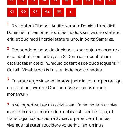
11
12
13
14
15
16
17
18
19
20
21
22
23
24
25
►
1
Dixit autem Eliseus : Audite verbum Domini : Hæc dicit
Dominus : In tempore hoc cras modius similæ uno statere
erit, et duo modii hordei statere uno, in porta Samariæ.
2
Respondens unus de ducibus, super cujus manum rex
incumbebat, homini Dei, ait : Si Dominus fecerit etiam
cataractas in cælo, numquid poterit esse quod loqueris ?
Qui ait : Videbis oculis tuis, et inde non comedes.
3
Quatuor ergo viri erant leprosi juxta introitum portæ : qui
dixerunt ad invicem : Quid hic esse volumus donec
moriamur ?
4
sive ingredi voluerimus civitatem, fame moriemur : sive
manserimus hic, moriendum nobis est : venite ergo, et
transfugiamus ad castra Syriæ : si pepercerint nobis,
vivemus : si autem occidere voluerint, nihilominus