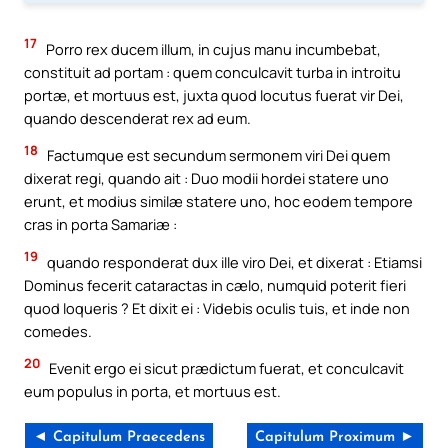
17
Porro rex ducem illum, in cujus manu incumbebat,
constituit ad portam : quem conculcavit turba in introitu
portæ, et mortuus est, juxta quod locutus fuerat vir Dei,
quando descenderat rex ad eum.
18
Factumque est secundum sermonem viri Dei quem
dixerat regi, quando ait : Duo modii hordei statere uno
erunt, et modius similæ statere uno, hoc eodem tempore
cras in porta Samariæ :
19
quando responderat dux ille viro Dei, et dixerat : Etiamsi
Dominus fecerit cataractas in cælo, numquid poterit fieri
quod loqueris ? Et dixit ei : Videbis oculis tuis, et inde non
comedes.
20
Evenit ergo ei sicut prædictum fuerat, et conculcavit
eum populus in porta, et mortuus est.
◄ Capitulum Praecedens
Capitulum Proximum ►