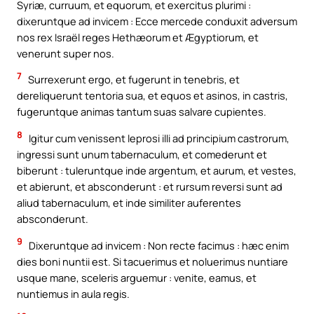
Syriæ, curruum, et equorum, et exercitus plurimi :
dixeruntque ad invicem : Ecce mercede conduxit adversum
nos rex Israël reges Hethæorum et Ægyptiorum, et
venerunt super nos.
7
Surrexerunt ergo, et fugerunt in tenebris, et
dereliquerunt tentoria sua, et equos et asinos, in castris,
fugeruntque animas tantum suas salvare cupientes.
8
Igitur cum venissent leprosi illi ad principium castrorum,
ingressi sunt unum tabernaculum, et comederunt et
biberunt : tuleruntque inde argentum, et aurum, et vestes,
et abierunt, et absconderunt : et rursum reversi sunt ad
aliud tabernaculum, et inde similiter auferentes
absconderunt.
9
Dixeruntque ad invicem : Non recte facimus : hæc enim
dies boni nuntii est. Si tacuerimus et noluerimus nuntiare
usque mane, sceleris arguemur : venite, eamus, et
nuntiemus in aula regis.