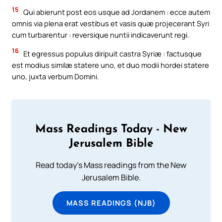
15
Qui abierunt post eos usque ad Jordanem : ecce autem
omnis via plena erat vestibus et vasis quæ projecerant Syri
cum turbarentur : reversique nuntii indicaverunt regi.
16
Et egressus populus diripuit castra Syriæ : factusque
est modius similæ statere uno, et duo modii hordei statere
uno, juxta verbum Domini.
Mass Readings Today - New
Jerusalem Bible
Read today's Mass readings from the New
Jerusalem Bible.
MASS READINGS (NJB)