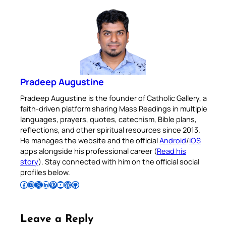
Pradeep Augustine
Pradeep Augustine is the founder of Catholic Gallery, a
faith-driven platform sharing Mass Readings in multiple
languages, prayers, quotes, catechism, Bible plans,
reflections, and other spiritual resources since 2013.
He manages the website and the official
Android
/
iOS
apps alongside his professional career (
Read his
story
). Stay connected with him on the official social
profiles below.
Follow Pradeep on Facebook
Follow Pradeep on Instagram
Follow Pradeep on X
Follow Pradeep on LinkedIn
Follow Pradeep on Pinterest
Subscribe to Pradeep’s Youtube Channel
Follow Pradeep on WordPress
Follow Pradeep on GitHub
Leave a Reply