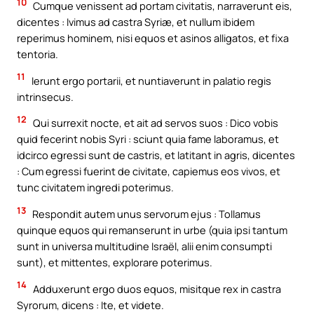
10
Cumque venissent ad portam civitatis, narraverunt eis,
dicentes : Ivimus ad castra Syriæ, et nullum ibidem
reperimus hominem, nisi equos et asinos alligatos, et fixa
tentoria.
11
Ierunt ergo portarii, et nuntiaverunt in palatio regis
intrinsecus.
12
Qui surrexit nocte, et ait ad servos suos : Dico vobis
quid fecerint nobis Syri : sciunt quia fame laboramus, et
idcirco egressi sunt de castris, et latitant in agris, dicentes
: Cum egressi fuerint de civitate, capiemus eos vivos, et
tunc civitatem ingredi poterimus.
13
Respondit autem unus servorum ejus : Tollamus
quinque equos qui remanserunt in urbe (quia ipsi tantum
sunt in universa multitudine Israël, alii enim consumpti
sunt), et mittentes, explorare poterimus.
14
Adduxerunt ergo duos equos, misitque rex in castra
Syrorum, dicens : Ite, et videte.