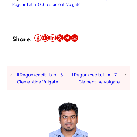
Regum
Latin
Old Testament
Vulgate
Share this article on Facebook
Share this article on WhatsApp
Share this article on LinkedIn
Share this article on X
Share this article on Telegram
Email this Article
Share:
←
II Regum capitulum – 5 –
II Regum capitulum – 7 –
→
Clementine Vulgate
Clementine Vulgate