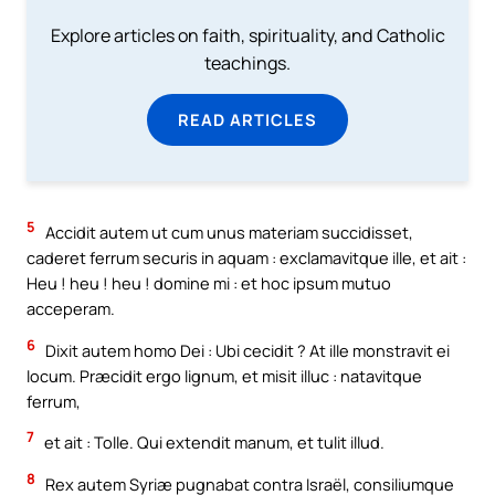
Explore articles on faith, spirituality, and Catholic
teachings.
READ ARTICLES
5
Accidit autem ut cum unus materiam succidisset,
caderet ferrum securis in aquam : exclamavitque ille, et ait :
Heu ! heu ! heu ! domine mi : et hoc ipsum mutuo
acceperam.
6
Dixit autem homo Dei : Ubi cecidit ? At ille monstravit ei
locum. Præcidit ergo lignum, et misit illuc : natavitque
ferrum,
7
et ait : Tolle. Qui extendit manum, et tulit illud.
8
Rex autem Syriæ pugnabat contra Israël, consiliumque