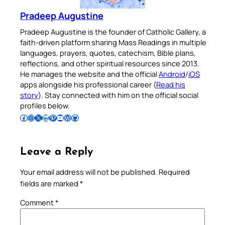
Pradeep Augustine
Pradeep Augustine is the founder of Catholic Gallery, a
faith-driven platform sharing Mass Readings in multiple
languages, prayers, quotes, catechism, Bible plans,
reflections, and other spiritual resources since 2013.
He manages the website and the official
Android
/
iOS
apps alongside his professional career (
Read his
story
). Stay connected with him on the official social
profiles below.
Follow Pradeep on Facebook
Follow Pradeep on Instagram
Follow Pradeep on X
Follow Pradeep on LinkedIn
Follow Pradeep on Pinterest
Subscribe to Pradeep’s Youtube Channel
Follow Pradeep on WordPress
Follow Pradeep on GitHub
Leave a Reply
Your email address will not be published.
Required
fields are marked
*
Comment
*