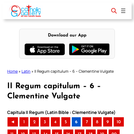
Skip
to
content
Download our App
Home
»
Latin
»
II Regum capitulum – 6 – Clementine Vulgate
II Regum capitulum – 6 –
Clementine Vulgate
Capitula II Regum (Latin Bible : Clementine Vulgate)
◄
1
2
3
4
5
6
7
8
9
10