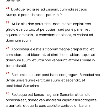
Samariæ.
21
Dixitque rex Israël ad Eliseum, cum vidisset eos :
Numquid percutiam eos, pater mi ?
22
At ille ait : Non percuties : neque enim cepisti eos
gladio et arcu tuo, ut percutias : sed pone panem et
aquam coram eis, ut comedant et bibant, et vadant ad
dominum suum.
23
Appositaque est eis ciborum magna præparatio, et
comederunt et biberunt, et dimisit eos, abieruntque ad
dominum suum, et ultra non venerunt latrones Syriæ in
terram Israël.
24
Factum est autem post hæc, congregavit Benadad rex
Syriæ universum exercitum suum, et ascendit, et
obsidebat Samariam.
25
Factaque est fames magna in Samaria : et tamdiu
obsessa est, donec venundaretur caput asini octoginta
argenteis, et quarta pars cabi stercoris columbarum