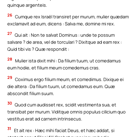
quinque argenteis.
26
Cumque rex Israël transiret per murum, mulier quædam
exclamavit ad eum, dicens : Salva me, domine mi rex.
27
Qui ait : Non te salvat Dominus : unde te possum
salvare ? de area, vel de torculari ? Dixitque ad eam rex :
Quid tibi vis ? Quæ respondit :
28
Mulier ista dixit mihi : Da filium tuum, ut comedamus
eum hodie, et filium meum comedemus cras.
29
Coximus ergo filium meum, et comedimus. Dixique ei
die altera : Da filium tuum, ut comedamus eum. Quæ
abscondit filium suum.
30
Quod cum audisset rex, scidit vestimenta sua, et
transibat per murum. Viditque omnis populus cilicium quo
vestitus erat ad carnem intrinsecus.
31
Et ait rex : Hæc mihi faciat Deus, et hæc addat, si