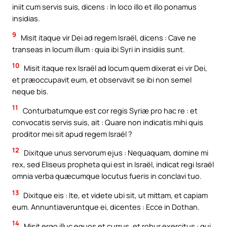
iniit cum servis suis, dicens : In loco illo et illo ponamus
insidias.
9
Misit itaque vir Dei ad regem Israël, dicens : Cave ne
transeas in locum illum : quia ibi Syri in insidiis sunt.
10
Misit itaque rex Israël ad locum quem dixerat ei vir Dei,
et præoccupavit eum, et observavit se ibi non semel
neque bis.
11
Conturbatumque est cor regis Syriæ pro hac re : et
convocatis servis suis, ait : Quare non indicatis mihi quis
proditor mei sit apud regem Israël ?
12
Dixitque unus servorum ejus : Nequaquam, domine mi
rex, sed Eliseus propheta qui est in Israël, indicat regi Israël
omnia verba quæcumque locutus fueris in conclavi tuo.
13
Dixitque eis : Ite, et videte ubi sit, ut mittam, et capiam
eum. Annuntiaveruntque ei, dicentes : Ecce in Dothan.
14
Misit ergo illuc equos et currus, et robur exercitus : qui