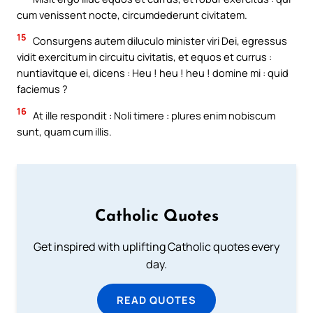
cum venissent nocte, circumdederunt civitatem.
15
Consurgens autem diluculo minister viri Dei, egressus
vidit exercitum in circuitu civitatis, et equos et currus :
nuntiavitque ei, dicens : Heu ! heu ! heu ! domine mi : quid
faciemus ?
16
At ille respondit : Noli timere : plures enim nobiscum
sunt, quam cum illis.
Catholic Quotes
Get inspired with uplifting Catholic quotes every
day.
READ QUOTES