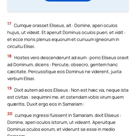
17
Cumque orasset Eliseus, ait : Domine, aperi oculos
hujus, ut videat. Et aperuit Dominus oculos pueri, et vidit :
et ecce mons plenus equorum et curruum igneorum in
circuitu Elisei.
18
Hostes vero descenderunt ad eum : porro Eliseus oravit
ad Dominum, dicens : Percute, obsecro, gentem hanc
cæcitate. Percussitque eos Dominus ne viderent, juxta
verbum Elisei.
19
Dixit autem ad eos Eliseus : Non est hæc via, neque ista
est civitas : sequimini me, et ostendam vobis virum quem
quæritis. Duxit ergo eos in Samariam :
20
cumque ingressi fuissent in Samariam, dixit Eliseus :
Domine, aperi oculos istorum, ut videant. Aperuitque
Dominus oculos eorum, et viderunt se esse in medio