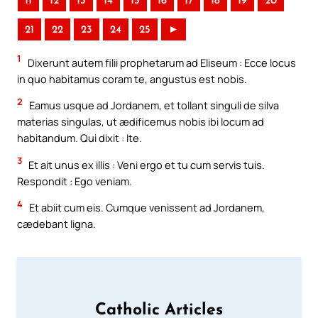
11
12
13
14
15
16
17
18
19
20
21
22
23
24
25
►
1
Dixerunt autem filii prophetarum ad Eliseum : Ecce locus
in quo habitamus coram te, angustus est nobis.
2
Eamus usque ad Jordanem, et tollant singuli de silva
materias singulas, ut ædificemus nobis ibi locum ad
habitandum. Qui dixit : Ite.
3
Et ait unus ex illis : Veni ergo et tu cum servis tuis.
Respondit : Ego veniam.
4
Et abiit cum eis. Cumque venissent ad Jordanem,
cædebant ligna.
Catholic Articles