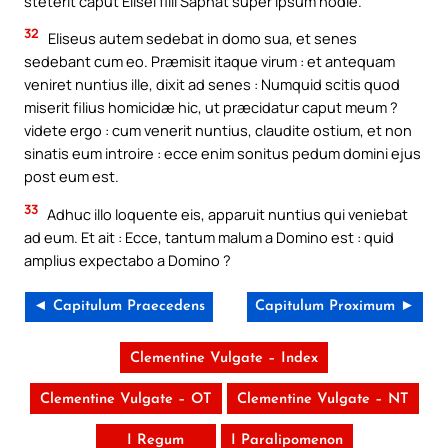
steterit caput Elisei filii Saphat super ipsum hodie.
32
Eliseus autem sedebat in domo sua, et senes
sedebant cum eo. Præmisit itaque virum : et antequam
veniret nuntius ille, dixit ad senes : Numquid scitis quod
miserit filius homicidæ hic, ut præcidatur caput meum ?
videte ergo : cum venerit nuntius, claudite ostium, et non
sinatis eum introire : ecce enim sonitus pedum domini ejus
post eum est.
33
Adhuc illo loquente eis, apparuit nuntius qui veniebat
ad eum. Et ait : Ecce, tantum malum a Domino est : quid
amplius expectabo a Domino ?
◄ Capitulum Praecedens
Capitulum Proximum ►
Clementine Vulgate – Index
Clementine Vulgate – OT
Clementine Vulgate – NT
I Regum
I Paralipomenon