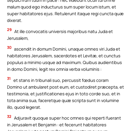
sepulchrum tuum in pace : nec videbunt oculi tui omne
malum quod ego inducturus sum super locum istum, et
super habitatores ejus. Retulerunt itaque regi cuncta quæ
dixerat.
29
At ille convocatis universis majoribus natu Juda et
Jerusalem,
30
ascendit in domum Domini, unaque omnes viri Juda et
habitatores Jerusalem, sacerdotes et Levitæ, et cunctus
populus a minimo usque ad maximum. Quibus audientibus
in domo Domini, legit rex omnia verba voluminis :
31
et stans in tribunali suo, percussit fœdus coram
Domino ut ambularet post eum, et custodiret præcepta, et
testimonia, et justificationes ejus in toto corde suo, et in
tota anima sua, faceretque quæ scripta sunt in volumine
illo, quod legerat.
32
Adjuravit quoque super hoc omnes qui reperti fuerant
in Jerusalem et Benjamin : et fecerunt habitatores