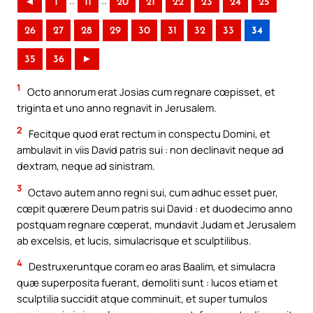
..
..
◄
1
11
20
21
22
23
24
25
26
27
28
29
30
31
32
33
34
35
36
►
1
Octo annorum erat Josias cum regnare cœpisset, et
triginta et uno anno regnavit in Jerusalem.
2
Fecitque quod erat rectum in conspectu Domini, et
ambulavit in viis David patris sui : non declinavit neque ad
dextram, neque ad sinistram.
3
Octavo autem anno regni sui, cum adhuc esset puer,
cœpit quærere Deum patris sui David : et duodecimo anno
postquam regnare cœperat, mundavit Judam et Jerusalem
ab excelsis, et lucis, simulacrisque et sculptilibus.
4
Destruxeruntque coram eo aras Baalim, et simulacra
quæ superposita fuerant, demoliti sunt : lucos etiam et
sculptilia succidit atque comminuit, et super tumulos