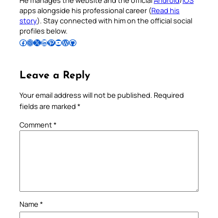
apps alongside his professional career (
Read his
story
). Stay connected with him on the official social
profiles below.
Follow Pradeep on Facebook
Follow Pradeep on Instagram
Follow Pradeep on X
Follow Pradeep on LinkedIn
Follow Pradeep on Pinterest
Subscribe to Pradeep’s Youtube Channel
Follow Pradeep on WordPress
Follow Pradeep on GitHub
Leave a Reply
Your email address will not be published.
Required
fields are marked
*
Comment
*
Name
*