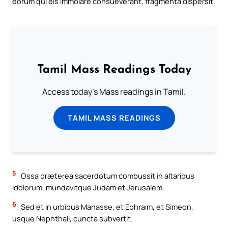
eorum qui eis immolare consueverant, fragmenta dispersit.
Tamil Mass Readings Today
Access today's Mass readings in Tamil.
TAMIL MASS READINGS
5
Ossa præterea sacerdotum combussit in altaribus
idolorum, mundavitque Judam et Jerusalem.
6
Sed et in urbibus Manasse, et Ephraim, et Simeon,
usque Nephthali, cuncta subvertit.