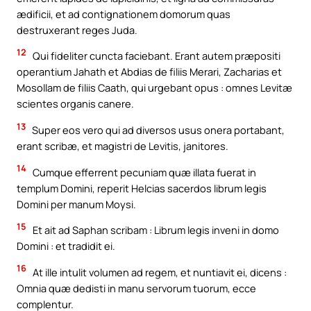
ædificii, et ad contignationem domorum quas
destruxerant reges Juda.
12
Qui fideliter cuncta faciebant. Erant autem præpositi
operantium Jahath et Abdias de filiis Merari, Zacharias et
Mosollam de filiis Caath, qui urgebant opus : omnes Levitæ
scientes organis canere.
13
Super eos vero qui ad diversos usus onera portabant,
erant scribæ, et magistri de Levitis, janitores.
14
Cumque efferrent pecuniam quæ illata fuerat in
templum Domini, reperit Helcias sacerdos librum legis
Domini per manum Moysi.
15
Et ait ad Saphan scribam : Librum legis inveni in domo
Domini : et tradidit ei.
16
At ille intulit volumen ad regem, et nuntiavit ei, dicens :
Omnia quæ dedisti in manu servorum tuorum, ecce
complentur.