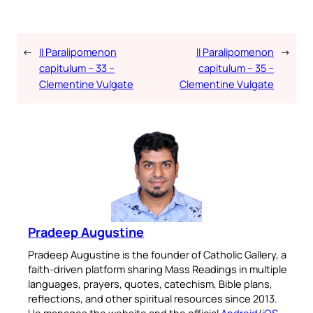
←
II Paralipomenon
II Paralipomenon
→
capitulum – 33 –
capitulum – 35 –
Clementine Vulgate
Clementine Vulgate
Pradeep Augustine
Pradeep Augustine is the founder of Catholic Gallery, a
faith-driven platform sharing Mass Readings in multiple
languages, prayers, quotes, catechism, Bible plans,
reflections, and other spiritual resources since 2013.
He manages the website and the official
Android
/
iOS