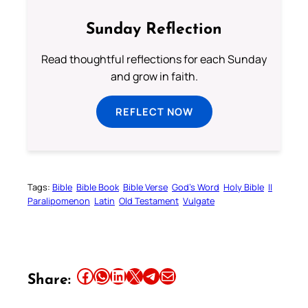
Sunday Reflection
Read thoughtful reflections for each Sunday
and grow in faith.
REFLECT NOW
Tags:
Bible
Bible Book
Bible Verse
God’s Word
Holy Bible
II
Paralipomenon
Latin
Old Testament
Vulgate
Share this article on Facebook
Share this article on WhatsApp
Share this article on LinkedIn
Share this article on X
Share this article on Telegram
Email this Article
Share: