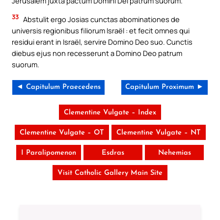
Jerusalem juxta pactum Domini Dei patrum suorum.
33
Abstulit ergo Josias cunctas abominationes de
universis regionibus filiorum Israël : et fecit omnes qui
residui erant in Israël, servire Domino Deo suo. Cunctis
diebus ejus non recesserunt a Domino Deo patrum
suorum.
◄ Capitulum Praecedens
Capitulum Proximum ►
Clementine Vulgate – Index
Clementine Vulgate – OT
Clementine Vulgate – NT
I Paralipomenon
Esdras
Nehemias
Visit Catholic Gallery Main Site