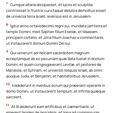
7
Cumque altaria dissipasset, et lucos et sculptilia
contrivisset in frustra, cunctaque delubra demolitus esset
de universa terra Israël, reversus est in Jerusalem.
8
Igitur anno octavodecimo regni sui, mundata jam terra et
templo Domini, misit Saphan filium Eseliæ, et Maasiam
principem civitatis, et Joha filium Joachaz a commentariis,
ut instaurarent domum Domini Dei sui.
9
Qui venerunt ad Helciam sacerdotem magnum :
acceptamque ab eo pecuniam quæ illata fuerat in domum
Domini, et quam congregaverant Levitæ, et janitores de
Manasse, et Ephraim, et universis reliquiis Israël, ab omni
quoque Juda, et Benjamin, et habitatoribus Jerusalem,
10
tradiderunt in manibus eorum qui præerant operariis in
domo Domini, ut instaurarent templum, et infirma quæque
sarcirent.
11
At illi dederunt eam artificibus et cæmentariis, ut
emerent lapides de lapicidinis, et ligna ad commissuras