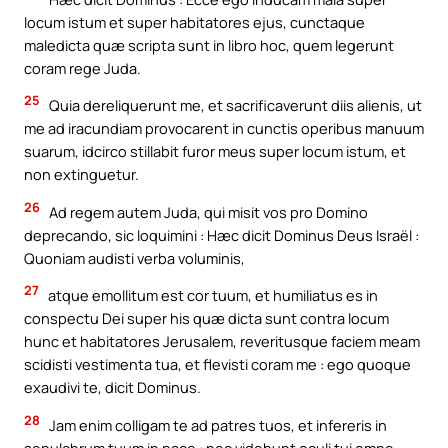
locum istum et super habitatores ejus, cunctaque
maledicta quæ scripta sunt in libro hoc, quem legerunt
coram rege Juda.
25
Quia dereliquerunt me, et sacrificaverunt diis alienis, ut
me ad iracundiam provocarent in cunctis operibus manuum
suarum, idcirco stillabit furor meus super locum istum, et
non extinguetur.
26
Ad regem autem Juda, qui misit vos pro Domino
deprecando, sic loquimini : Hæc dicit Dominus Deus Israël :
Quoniam audisti verba voluminis,
27
atque emollitum est cor tuum, et humiliatus es in
conspectu Dei super his quæ dicta sunt contra locum
hunc et habitatores Jerusalem, reveritusque faciem meam
scidisti vestimenta tua, et flevisti coram me : ego quoque
exaudivi te, dicit Dominus.
28
Jam enim colligam te ad patres tuos, et infereris in