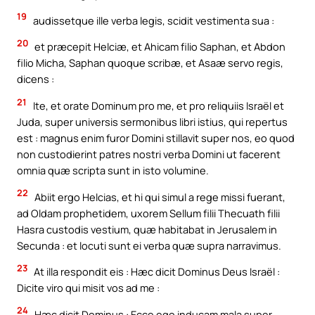
19
audissetque ille verba legis, scidit vestimenta sua :
20
et præcepit Helciæ, et Ahicam filio Saphan, et Abdon
filio Micha, Saphan quoque scribæ, et Asaæ servo regis,
dicens :
21
Ite, et orate Dominum pro me, et pro reliquiis Israël et
Juda, super universis sermonibus libri istius, qui repertus
est : magnus enim furor Domini stillavit super nos, eo quod
non custodierint patres nostri verba Domini ut facerent
omnia quæ scripta sunt in isto volumine.
22
Abiit ergo Helcias, et hi qui simul a rege missi fuerant,
ad Oldam prophetidem, uxorem Sellum filii Thecuath filii
Hasra custodis vestium, quæ habitabat in Jerusalem in
Secunda : et locuti sunt ei verba quæ supra narravimus.
23
At illa respondit eis : Hæc dicit Dominus Deus Israël :
Dicite viro qui misit vos ad me :
24
Hæc dicit Dominus : Ecce ego inducam mala super