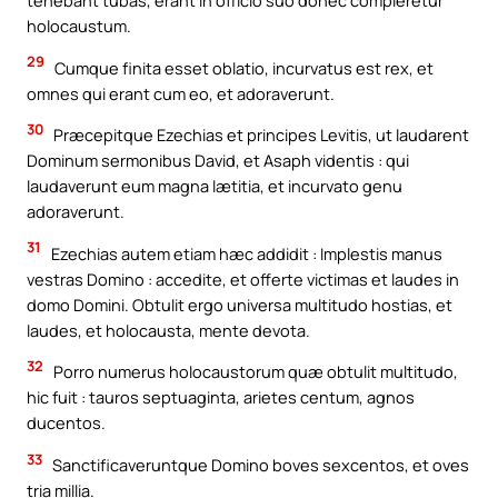
tenebant tubas, erant in officio suo donec compleretur
holocaustum.
29
Cumque finita esset oblatio, incurvatus est rex, et
omnes qui erant cum eo, et adoraverunt.
30
Præcepitque Ezechias et principes Levitis, ut laudarent
Dominum sermonibus David, et Asaph videntis : qui
laudaverunt eum magna lætitia, et incurvato genu
adoraverunt.
31
Ezechias autem etiam hæc addidit : Implestis manus
vestras Domino : accedite, et offerte victimas et laudes in
domo Domini. Obtulit ergo universa multitudo hostias, et
laudes, et holocausta, mente devota.
32
Porro numerus holocaustorum quæ obtulit multitudo,
hic fuit : tauros septuaginta, arietes centum, agnos
ducentos.
33
Sanctificaveruntque Domino boves sexcentos, et oves
tria millia.