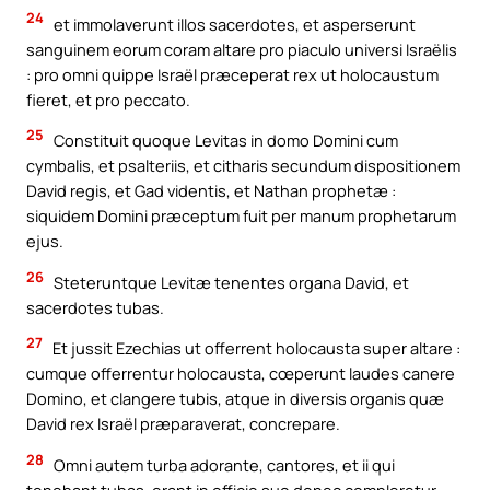
24
et immolaverunt illos sacerdotes, et asperserunt
sanguinem eorum coram altare pro piaculo universi Israëlis
: pro omni quippe Israël præceperat rex ut holocaustum
fieret, et pro peccato.
25
Constituit quoque Levitas in domo Domini cum
cymbalis, et psalteriis, et citharis secundum dispositionem
David regis, et Gad videntis, et Nathan prophetæ :
siquidem Domini præceptum fuit per manum prophetarum
ejus.
26
Steteruntque Levitæ tenentes organa David, et
sacerdotes tubas.
27
Et jussit Ezechias ut offerrent holocausta super altare :
cumque offerrentur holocausta, cœperunt laudes canere
Domino, et clangere tubis, atque in diversis organis quæ
David rex Israël præparaverat, concrepare.
28
Omni autem turba adorante, cantores, et ii qui