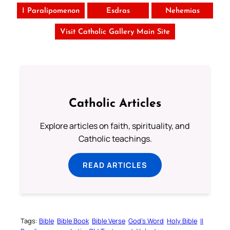
I Paralipomenon
Esdras
Nehemias
Visit Catholic Gallery Main Site
Catholic Articles
Explore articles on faith, spirituality, and
Catholic teachings.
READ ARTICLES
Tags:
Bible
Bible Book
Bible Verse
God’s Word
Holy Bible
II