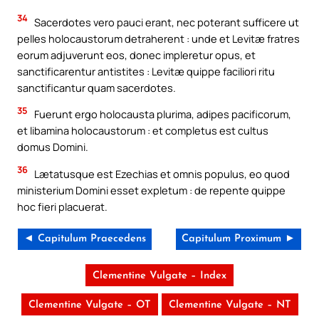
34
Sacerdotes vero pauci erant, nec poterant sufficere ut
pelles holocaustorum detraherent : unde et Levitæ fratres
eorum adjuverunt eos, donec impleretur opus, et
sanctificarentur antistites : Levitæ quippe faciliori ritu
sanctificantur quam sacerdotes.
35
Fuerunt ergo holocausta plurima, adipes pacificorum,
et libamina holocaustorum : et completus est cultus
domus Domini.
36
Lætatusque est Ezechias et omnis populus, eo quod
ministerium Domini esset expletum : de repente quippe
hoc fieri placuerat.
◄ Capitulum Praecedens
Capitulum Proximum ►
Clementine Vulgate – Index
Clementine Vulgate – OT
Clementine Vulgate – NT