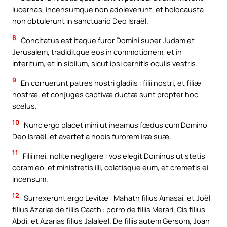
lucernas, incensumque non adoleverunt, et holocausta
non obtulerunt in sanctuario Deo Israël.
8
Concitatus est itaque furor Domini super Judam et
Jerusalem, tradiditque eos in commotionem, et in
interitum, et in sibilum, sicut ipsi cernitis oculis vestris.
9
En corruerunt patres nostri gladiis : filii nostri, et filiæ
nostræ, et conjuges captivæ ductæ sunt propter hoc
scelus.
10
Nunc ergo placet mihi ut ineamus fœdus cum Domino
Deo Israël, et avertet a nobis furorem iræ suæ.
11
Filii mei, nolite negligere : vos elegit Dominus ut stetis
coram eo, et ministretis illi, colatisque eum, et cremetis ei
incensum.
12
Surrexerunt ergo Levitæ : Mahath filius Amasai, et Joël
filius Azariæ de filiis Caath : porro de filiis Merari, Cis filius
Abdi, et Azarias filius Jalaleel. De filiis autem Gersom, Joah