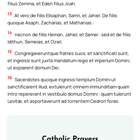
filius Zemma, et Eden filius Joah.
13
At vero de filiis Elisaphan, Samri, et Jahiel. De filiis
quoque Asaph, Zacharias, et Mathanias :
14
necnon de filiis Heman, Jahiel, et Semei : sed et de filiis
Idithun, Semeias, et Oziel.
15
Congregaveruntque fratres suos, et sanctificati sunt,
et ingressi sunt juxta mandatum regis et imperium Domini,
ut expiarent domum Dei.
16
Sacerdotes quoque ingressi templum Domini ut
sanctificarent illud, extulerunt omnem immunditiam quam
intro repererant in vestibulo domus Domini : quam tulerunt
Levitæ, et asportaverunt ad torrentem Cedron foras.
Catholic Prayers