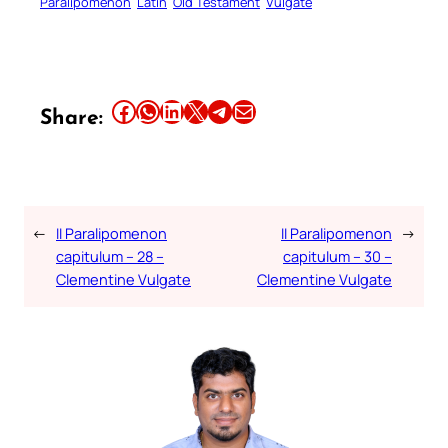
Paralipomenon
Latin
Old Testament
Vulgate
Share this article on Facebook
Share this article on WhatsApp
Share this article on LinkedIn
Share this article on X
Share this article on Telegram
Email this Article
Share:
←
II Paralipomenon
II Paralipomenon
→
capitulum – 28 –
capitulum – 30 –
Clementine Vulgate
Clementine Vulgate