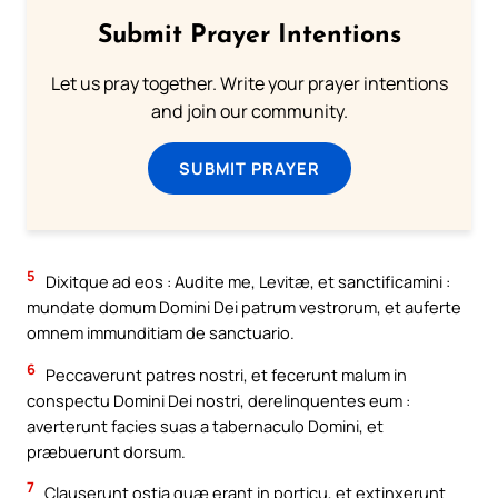
Submit Prayer Intentions
Let us pray together. Write your prayer intentions
and join our community.
SUBMIT PRAYER
5
Dixitque ad eos : Audite me, Levitæ, et sanctificamini :
mundate domum Domini Dei patrum vestrorum, et auferte
omnem immunditiam de sanctuario.
6
Peccaverunt patres nostri, et fecerunt malum in
conspectu Domini Dei nostri, derelinquentes eum :
averterunt facies suas a tabernaculo Domini, et
præbuerunt dorsum.
7
Clauserunt ostia quæ erant in porticu, et extinxerunt