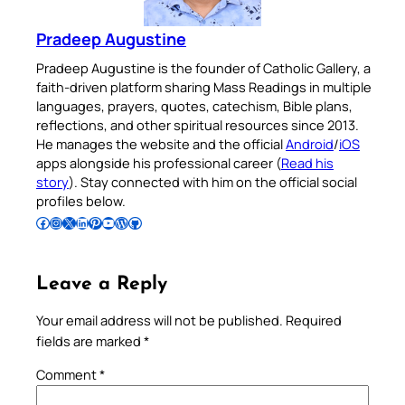
Pradeep Augustine
Pradeep Augustine is the founder of Catholic Gallery, a
faith-driven platform sharing Mass Readings in multiple
languages, prayers, quotes, catechism, Bible plans,
reflections, and other spiritual resources since 2013.
He manages the website and the official
Android
/
iOS
apps alongside his professional career (
Read his
story
). Stay connected with him on the official social
profiles below.
Follow Pradeep on Facebook
Follow Pradeep on Instagram
Follow Pradeep on X
Follow Pradeep on LinkedIn
Follow Pradeep on Pinterest
Subscribe to Pradeep’s Youtube Channel
Follow Pradeep on WordPress
Follow Pradeep on GitHub
Leave a Reply
Your email address will not be published.
Required
fields are marked
*
Comment
*