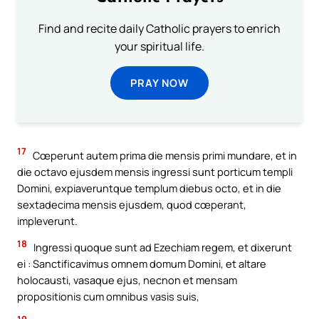
Find and recite daily Catholic prayers to enrich
your spiritual life.
PRAY NOW
17
Cœperunt autem prima die mensis primi mundare, et in
die octavo ejusdem mensis ingressi sunt porticum templi
Domini, expiaveruntque templum diebus octo, et in die
sextadecima mensis ejusdem, quod cœperant,
impleverunt.
18
Ingressi quoque sunt ad Ezechiam regem, et dixerunt
ei : Sanctificavimus omnem domum Domini, et altare
holocausti, vasaque ejus, necnon et mensam
propositionis cum omnibus vasis suis,