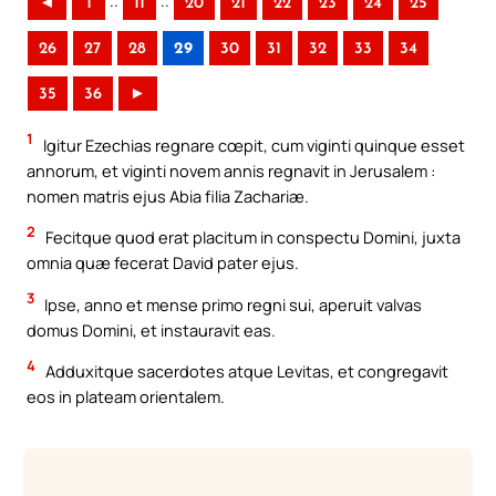
..
..
◄
1
11
20
21
22
23
24
25
26
27
28
29
30
31
32
33
34
35
36
►
1
Igitur Ezechias regnare cœpit, cum viginti quinque esset
annorum, et viginti novem annis regnavit in Jerusalem :
nomen matris ejus Abia filia Zachariæ.
2
Fecitque quod erat placitum in conspectu Domini, juxta
omnia quæ fecerat David pater ejus.
3
Ipse, anno et mense primo regni sui, aperuit valvas
domus Domini, et instauravit eas.
4
Adduxitque sacerdotes atque Levitas, et congregavit
eos in plateam orientalem.