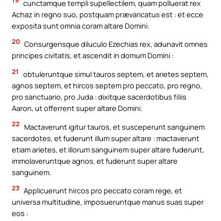
19
cunctamque templi supellectilem, quam polluerat rex
Achaz in regno suo, postquam prævaricatus est : et ecce
exposita sunt omnia coram altare Domini.
20
Consurgensque diluculo Ezechias rex, adunavit omnes
principes civitatis, et ascendit in domum Domini :
21
obtuleruntque simul tauros septem, et arietes septem,
agnos septem, et hircos septem pro peccato, pro regno,
pro sanctuario, pro Juda : dixitque sacerdotibus filiis
Aaron, ut offerrent super altare Domini.
22
Mactaverunt igitur tauros, et susceperunt sanguinem
sacerdotes, et fuderunt illum super altare : mactaverunt
etiam arietes, et illorum sanguinem super altare fuderunt,
immolaveruntque agnos, et fuderunt super altare
sanguinem.
23
Applicuerunt hircos pro peccato coram rege, et
universa multitudine, imposueruntque manus suas super
eos :