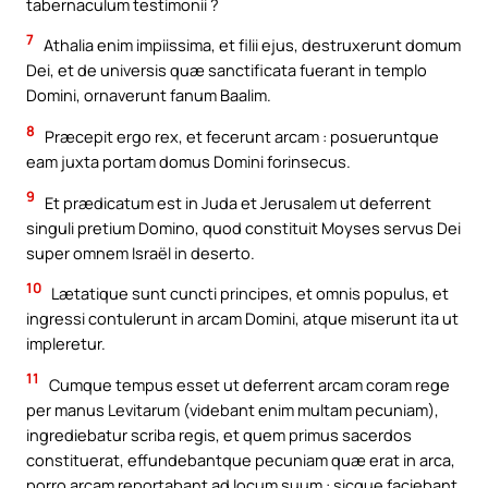
tabernaculum testimonii ?
7
Athalia enim impiissima, et filii ejus, destruxerunt domum
Dei, et de universis quæ sanctificata fuerant in templo
Domini, ornaverunt fanum Baalim.
8
Præcepit ergo rex, et fecerunt arcam : posueruntque
eam juxta portam domus Domini forinsecus.
9
Et prædicatum est in Juda et Jerusalem ut deferrent
singuli pretium Domino, quod constituit Moyses servus Dei
super omnem Israël in deserto.
10
Lætatique sunt cuncti principes, et omnis populus, et
ingressi contulerunt in arcam Domini, atque miserunt ita ut
impleretur.
11
Cumque tempus esset ut deferrent arcam coram rege
per manus Levitarum (videbant enim multam pecuniam),
ingrediebatur scriba regis, et quem primus sacerdos
constituerat, effundebantque pecuniam quæ erat in arca,
porro arcam reportabant ad locum suum : sicque faciebant