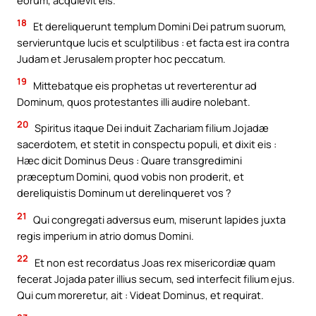
18
Et dereliquerunt templum Domini Dei patrum suorum,
servieruntque lucis et sculptilibus : et facta est ira contra
Judam et Jerusalem propter hoc peccatum.
19
Mittebatque eis prophetas ut reverterentur ad
Dominum, quos protestantes illi audire nolebant.
20
Spiritus itaque Dei induit Zachariam filium Jojadæ
sacerdotem, et stetit in conspectu populi, et dixit eis :
Hæc dicit Dominus Deus : Quare transgredimini
præceptum Domini, quod vobis non proderit, et
dereliquistis Dominum ut derelinqueret vos ?
21
Qui congregati adversus eum, miserunt lapides juxta
regis imperium in atrio domus Domini.
22
Et non est recordatus Joas rex misericordiæ quam
fecerat Jojada pater illius secum, sed interfecit filium ejus.
Qui cum moreretur, ait : Videat Dominus, et requirat.