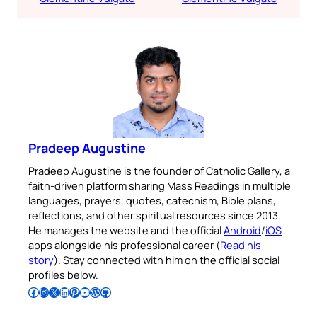
Pradeep Augustine
Pradeep Augustine is the founder of Catholic Gallery, a
faith-driven platform sharing Mass Readings in multiple
languages, prayers, quotes, catechism, Bible plans,
reflections, and other spiritual resources since 2013.
He manages the website and the official
Android
/
iOS
apps alongside his professional career (
Read his
story
). Stay connected with him on the official social
profiles below.
Follow Pradeep on Facebook
Follow Pradeep on Instagram
Follow Pradeep on X
Follow Pradeep on LinkedIn
Follow Pradeep on Pinterest
Subscribe to Pradeep’s Youtube Channel
Follow Pradeep on WordPress
Follow Pradeep on GitHub