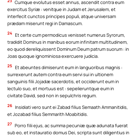
23
Cumque evolutus esset annus, ascendit contra eum
exercitus Syriæ : venitque in Judam et Jerusalem, et
interfecit cunctos principes populi, atque universam
prædam miserunt regi in Damascum.
24
Et certe cum permodicus venisset numerus Syrorum,
tradidit Dominus in manibus eorum infinitam multitudinem,
eo quod dereliquissent Dominum Deum patrum suorum : in
Joas quoque ignominiosa exercuere judicia.
25
Et abeuntes dimiserunt eum in languoribus magnis :
surrexerunt autem contra eum servi sui in ultionem
sanguinis filii Jojadæ sacerdotis, et occiderunt eum in
lectulo suo, et mortuus est : sepelieruntque eum in
civitate David, sed non in sepulchris regum.
26
Insidiati vero sunt ei Zabad filius Semaath Ammanitidis,
et Jozabad filius Semmarith Moabitidis.
27
Porro filii ejus, ac summa pecuniæ quæ adunata fuerat
sub eo, et instauratio domus Dei, scripta sunt diligentius in