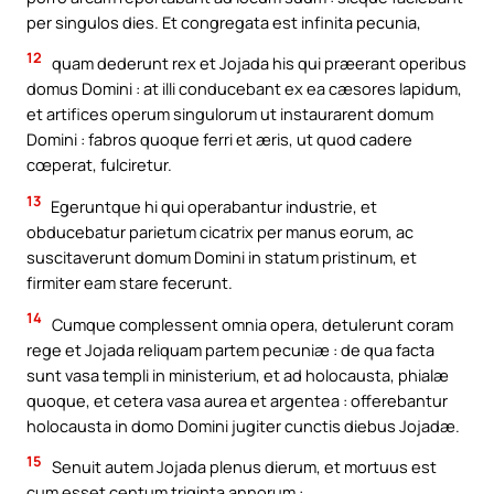
per singulos dies. Et congregata est infinita pecunia,
12
quam dederunt rex et Jojada his qui præerant operibus
domus Domini : at illi conducebant ex ea cæsores lapidum,
et artifices operum singulorum ut instaurarent domum
Domini : fabros quoque ferri et æris, ut quod cadere
cœperat, fulciretur.
13
Egeruntque hi qui operabantur industrie, et
obducebatur parietum cicatrix per manus eorum, ac
suscitaverunt domum Domini in statum pristinum, et
firmiter eam stare fecerunt.
14
Cumque complessent omnia opera, detulerunt coram
rege et Jojada reliquam partem pecuniæ : de qua facta
sunt vasa templi in ministerium, et ad holocausta, phialæ
quoque, et cetera vasa aurea et argentea : offerebantur
holocausta in domo Domini jugiter cunctis diebus Jojadæ.
15
Senuit autem Jojada plenus dierum, et mortuus est
cum esset centum triginta annorum :