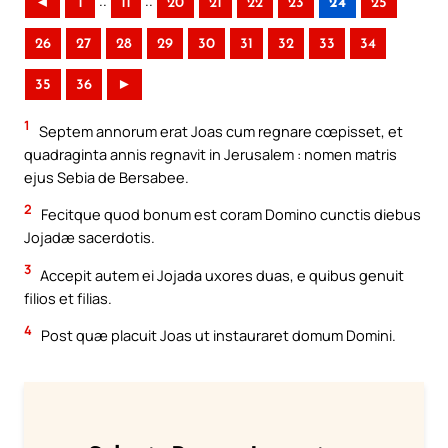
..
..
◄
1
11
20
21
22
23
24
25
26
27
28
29
30
31
32
33
34
35
36
►
1
Septem annorum erat Joas cum regnare cœpisset, et
quadraginta annis regnavit in Jerusalem : nomen matris
ejus Sebia de Bersabee.
2
Fecitque quod bonum est coram Domino cunctis diebus
Jojadæ sacerdotis.
3
Accepit autem ei Jojada uxores duas, e quibus genuit
filios et filias.
4
Post quæ placuit Joas ut instauraret domum Domini.