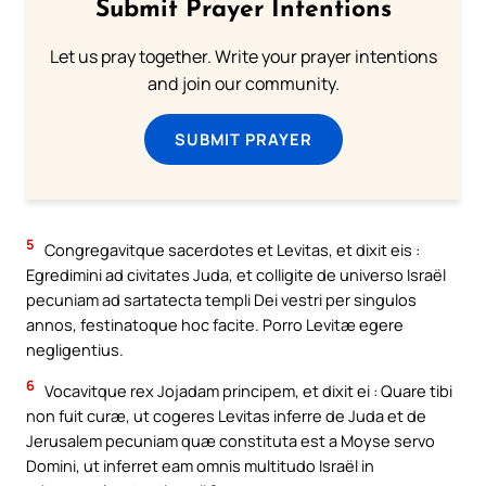
Submit Prayer Intentions
Let us pray together. Write your prayer intentions
and join our community.
SUBMIT PRAYER
5
Congregavitque sacerdotes et Levitas, et dixit eis :
Egredimini ad civitates Juda, et colligite de universo Israël
pecuniam ad sartatecta templi Dei vestri per singulos
annos, festinatoque hoc facite. Porro Levitæ egere
negligentius.
6
Vocavitque rex Jojadam principem, et dixit ei : Quare tibi
non fuit curæ, ut cogeres Levitas inferre de Juda et de
Jerusalem pecuniam quæ constituta est a Moyse servo
Domini, ut inferret eam omnis multitudo Israël in