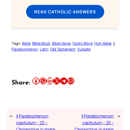
READ CATHOLIC ANSWERS
Tags:
Bible
Bible Book
Bible Verse
God’s Word
Holy Bible
II
Paralipomenon
Latin
Old Testament
Vulgate
Share this article on Facebook
Share this article on WhatsApp
Share this article on LinkedIn
Share this article on X
Share this article on Telegram
Email this Article
Share:
←
II Paralipomenon
II Paralipomenon
→
capitulum – 23 –
capitulum – 25 –
Clementine Vulgate
Clementine Vulgate