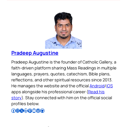
Pradeep Augustine
Pradeep Augustine is the founder of Catholic Gallery, a
faith-driven platform sharing Mass Readings in multiple
languages, prayers, quotes, catechism, Bible plans,
reflections, and other spiritual resources since 2013.
He manages the website and the official
Android
/
iOS
apps alongside his professional career (
Read his
story
). Stay connected with him on the official social
profiles below.
Follow Pradeep on Facebook
Follow Pradeep on Instagram
Follow Pradeep on X
Follow Pradeep on LinkedIn
Follow Pradeep on Pinterest
Subscribe to Pradeep’s Youtube Channel
Follow Pradeep on WordPress
Follow Pradeep on GitHub