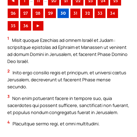
..
..
◄
1
11
20
21
22
23
24
25
26
27
28
29
30
31
32
33
34
35
36
►
1
Misit quoque Ezechias ad omnem Israël et Judam :
scripsitque epistolas ad Ephraim et Manassen ut venirent
ad domum Domini in Jerusalem, et facerent Phase Domino
Deo Israël.
2
Inito ergo consilio regis et principum, et universi cœtus
Jerusalem, decreverunt ut facerent Phase mense
secundo.
3
Non enim potuerant facere in tempore suo, quia
sacerdotes qui possent sufficere, sanctificati non fuerant,
et populus nondum congregatus fuerat in Jerusalem.
4
Placuitque sermo regi, et omni multitudini.