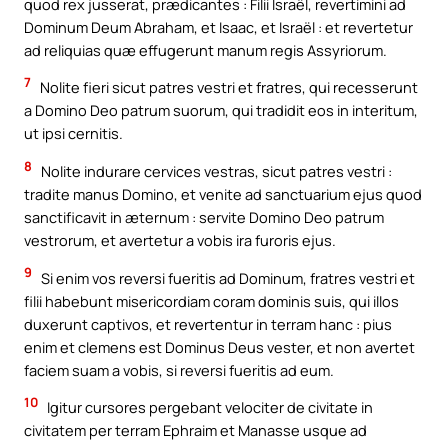
quod rex jusserat, prædicantes : Filii Israël, revertimini ad
Dominum Deum Abraham, et Isaac, et Israël : et revertetur
ad reliquias quæ effugerunt manum regis Assyriorum.
7
Nolite fieri sicut patres vestri et fratres, qui recesserunt
a Domino Deo patrum suorum, qui tradidit eos in interitum,
ut ipsi cernitis.
8
Nolite indurare cervices vestras, sicut patres vestri :
tradite manus Domino, et venite ad sanctuarium ejus quod
sanctificavit in æternum : servite Domino Deo patrum
vestrorum, et avertetur a vobis ira furoris ejus.
9
Si enim vos reversi fueritis ad Dominum, fratres vestri et
filii habebunt misericordiam coram dominis suis, qui illos
duxerunt captivos, et revertentur in terram hanc : pius
enim et clemens est Dominus Deus vester, et non avertet
faciem suam a vobis, si reversi fueritis ad eum.
10
Igitur cursores pergebant velociter de civitate in
civitatem per terram Ephraim et Manasse usque ad