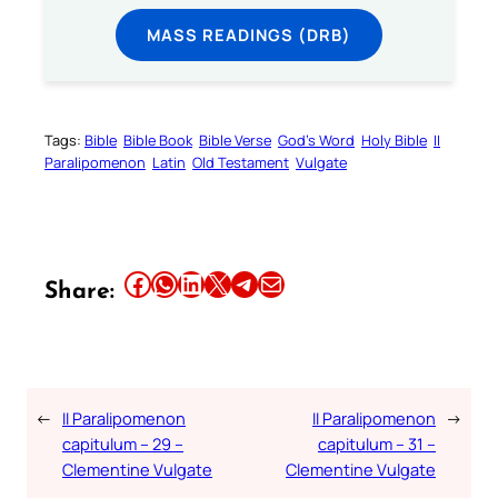
MASS READINGS (DRB)
Tags:
Bible
Bible Book
Bible Verse
God’s Word
Holy Bible
II
Paralipomenon
Latin
Old Testament
Vulgate
Share this article on Facebook
Share this article on WhatsApp
Share this article on LinkedIn
Share this article on X
Share this article on Telegram
Email this Article
Share:
←
II Paralipomenon
II Paralipomenon
→
capitulum – 29 –
capitulum – 31 –
Clementine Vulgate
Clementine Vulgate