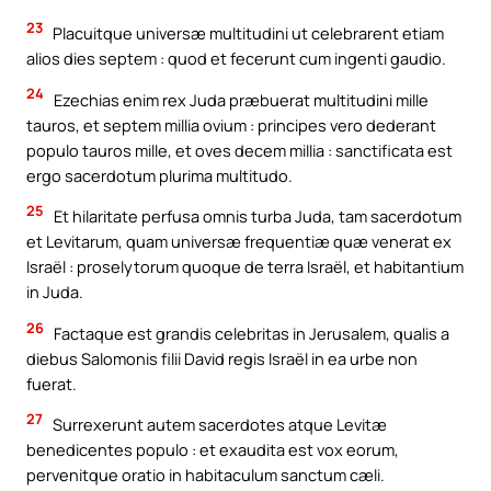
23
Placuitque universæ multitudini ut celebrarent etiam
alios dies septem : quod et fecerunt cum ingenti gaudio.
24
Ezechias enim rex Juda præbuerat multitudini mille
tauros, et septem millia ovium : principes vero dederant
populo tauros mille, et oves decem millia : sanctificata est
ergo sacerdotum plurima multitudo.
25
Et hilaritate perfusa omnis turba Juda, tam sacerdotum
et Levitarum, quam universæ frequentiæ quæ venerat ex
Israël : proselytorum quoque de terra Israël, et habitantium
in Juda.
26
Factaque est grandis celebritas in Jerusalem, qualis a
diebus Salomonis filii David regis Israël in ea urbe non
fuerat.
27
Surrexerunt autem sacerdotes atque Levitæ
benedicentes populo : et exaudita est vox eorum,
pervenitque oratio in habitaculum sanctum cæli.