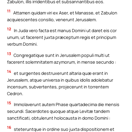
Zabulon, illis irridentibus et subsannantibus eos.
11
Attamen quidam viri ex Aser, et Manasse, et Zabulon
acquiescentes consilio, venerunt Jerusalem.
12
In Juda vero facta est manus Domini ut daret eis cor
unum, ut facerent juxta præceptum regis et principum
verbum Domini.
13
Congregatique sunt in Jerusalem populi multi ut
facerent solemnitatem azymorum, in mense secundo :
14
et surgentes destruxerunt altaria quæ erant in
Jerusalem, atque universa in quibus idolis adolebatur
incensum, subvertentes, projecerunt in torrentem
Cedron.
15
Immolaverunt autem Phase quartadecima die mensis
secundi. Sacerdotes quoque atque Levitæ tandem
sanctificati, obtulerunt holocausta in domo Domini :
16
steteruntque in ordine suo juxta dispositionem et