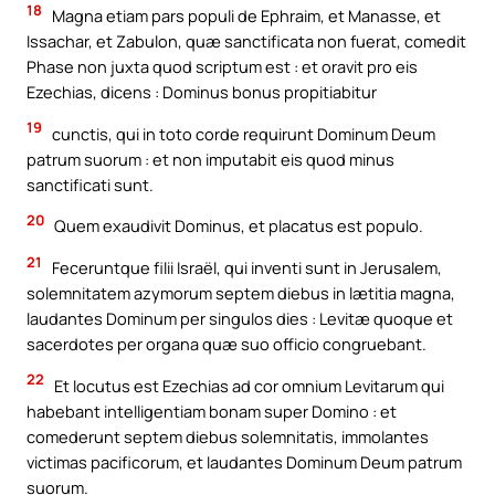
18
Magna etiam pars populi de Ephraim, et Manasse, et
Issachar, et Zabulon, quæ sanctificata non fuerat, comedit
Phase non juxta quod scriptum est : et oravit pro eis
Ezechias, dicens : Dominus bonus propitiabitur
19
cunctis, qui in toto corde requirunt Dominum Deum
patrum suorum : et non imputabit eis quod minus
sanctificati sunt.
20
Quem exaudivit Dominus, et placatus est populo.
21
Feceruntque filii Israël, qui inventi sunt in Jerusalem,
solemnitatem azymorum septem diebus in lætitia magna,
laudantes Dominum per singulos dies : Levitæ quoque et
sacerdotes per organa quæ suo officio congruebant.
22
Et locutus est Ezechias ad cor omnium Levitarum qui
habebant intelligentiam bonam super Domino : et
comederunt septem diebus solemnitatis, immolantes
victimas pacificorum, et laudantes Dominum Deum patrum
suorum.