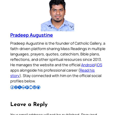
Pradeep Augustine
Pradeep Augustine is the founder of Catholic Gallery, a
faith-driven platform sharing Mass Readings in multiple
languages, prayers, quotes, catechism, Bible plans,
reflections, and other spiritual resources since 2013.
He manages the website and the official
Android
/
iOS
apps alongside his professional career (
Read his
story
). Stay connected with him on the official social
profiles below.
Follow Pradeep on Facebook
Follow Pradeep on Instagram
Follow Pradeep on X
Follow Pradeep on LinkedIn
Follow Pradeep on Pinterest
Subscribe to Pradeep’s Youtube Channel
Follow Pradeep on WordPress
Follow Pradeep on GitHub
Leave a Reply
Your email address will not be published.
Required