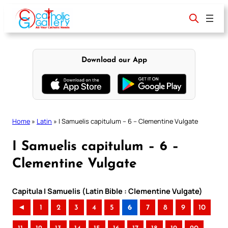
Skip
to
content
Download our App
Home
»
Latin
»
I Samuelis capitulum – 6 – Clementine Vulgate
I Samuelis capitulum – 6 –
Clementine Vulgate
Capitula I Samuelis (Latin Bible : Clementine Vulgate)
◄
1
2
3
4
5
6
7
8
9
10
..