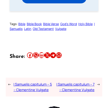
Tags:
Bible
Bible Book
Bible Verse
God’s Word
Holy Bible
I
Samuelis
Latin
Old Testament
Vulgate
Share this article on Facebook
Share this article on WhatsApp
Share this article on LinkedIn
Share this article on X
Share this article on Telegram
Email this Article
Share:
←
I Samuelis capitulum – 5
I Samuelis capitulum – 7
→
– Clementine Vulgate
– Clementine Vulgate