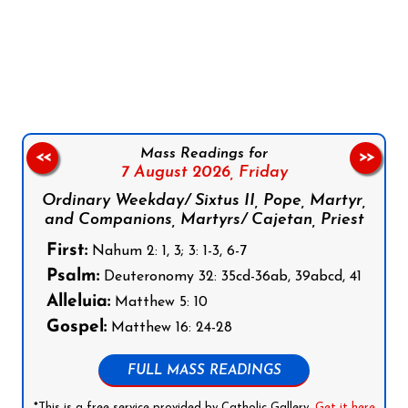
Follow us on Facebook
Follow us on Instagram
Follow us on X
Subscribe to our YouTube Channel
Follow us on WhatsApp
Mass Readings for
<<
>>
7 August 2026,
Friday
Ordinary Weekday/ Sixtus II, Pope, Martyr,
and Companions, Martyrs/ Cajetan, Priest
First:
Nahum 2: 1, 3; 3: 1-3, 6-7
Psalm:
Deuteronomy 32: 35cd-36ab, 39abcd, 41
Alleluia:
Matthew 5: 10
Gospel:
Matthew 16: 24-28
FULL MASS READINGS
*This is a free service provided by Catholic Gallery.
Get it here