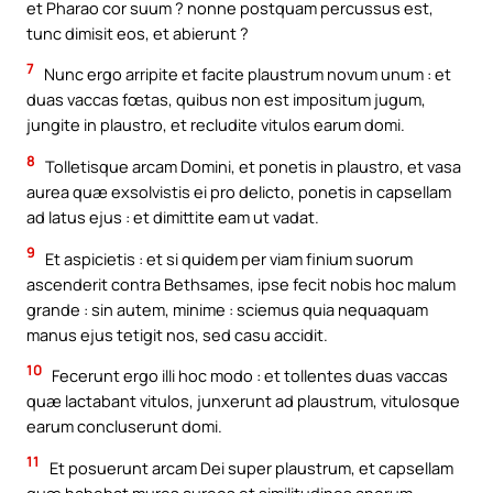
et Pharao cor suum ? nonne postquam percussus est,
tunc dimisit eos, et abierunt ?
7
Nunc ergo arripite et facite plaustrum novum unum : et
duas vaccas fœtas, quibus non est impositum jugum,
jungite in plaustro, et recludite vitulos earum domi.
8
Tolletisque arcam Domini, et ponetis in plaustro, et vasa
aurea quæ exsolvistis ei pro delicto, ponetis in capsellam
ad latus ejus : et dimittite eam ut vadat.
9
Et aspicietis : et si quidem per viam finium suorum
ascenderit contra Bethsames, ipse fecit nobis hoc malum
grande : sin autem, minime : sciemus quia nequaquam
manus ejus tetigit nos, sed casu accidit.
10
Fecerunt ergo illi hoc modo : et tollentes duas vaccas
quæ lactabant vitulos, junxerunt ad plaustrum, vitulosque
earum concluserunt domi.
11
Et posuerunt arcam Dei super plaustrum, et capsellam
quæ habebat mures aureos et similitudines anorum.