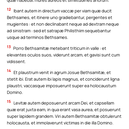
12
Ibant autem in directum vaccæ per viam quæ ducit
Bethsames, et itinere uno gradiebantur, pergentes et
mugientes : et non declinabant neque ad dextram neque
ad sinistram : sed et satrapæ Philisthiim sequebantur
usque ad terminos Bethsames.
13
Porro Bethsamitæ metebant triticum in valle : et
elevantes oculos suos, viderunt arcam, et gavisi sunt cum
vidissent.
14
Et plaustrum venit in agrum Josue Bethsamitæ, et
stetit ibi. Erat autem ibi lapis magnus, et conciderunt ligna
plaustri, vaccasque imposuerunt super ea holocaustum
Domino.
15
Levitæ autem deposuerunt arcam Dei, et capsellam
quæ erat juxta eam, in qua erant vasa aurea, et posuerunt
super lapidem grandem. Viri autem Bethsamitæ obtulerunt
holocausta, et immolaverunt victimas in die illa Domino.