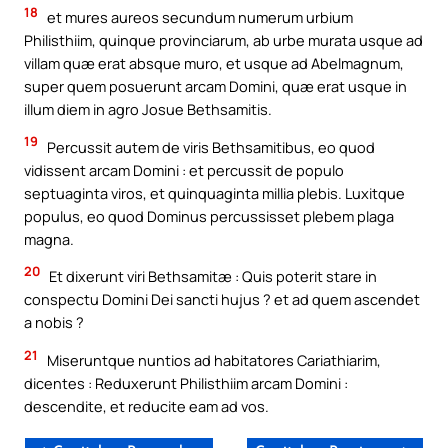
18
et mures aureos secundum numerum urbium
Philisthiim, quinque provinciarum, ab urbe murata usque ad
villam quæ erat absque muro, et usque ad Abelmagnum,
super quem posuerunt arcam Domini, quæ erat usque in
illum diem in agro Josue Bethsamitis.
19
Percussit autem de viris Bethsamitibus, eo quod
vidissent arcam Domini : et percussit de populo
septuaginta viros, et quinquaginta millia plebis. Luxitque
populus, eo quod Dominus percussisset plebem plaga
magna.
20
Et dixerunt viri Bethsamitæ : Quis poterit stare in
conspectu Domini Dei sancti hujus ? et ad quem ascendet
a nobis ?
21
Miseruntque nuntios ad habitatores Cariathiarim,
dicentes : Reduxerunt Philisthiim arcam Domini :
descendite, et reducite eam ad vos.