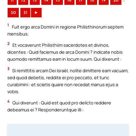
11
12
13
14
15
16
17
18
19
20
30
31
►
1
Fuit ergo arca Domini in regione Philisthinorum septem
mensibus.
2
Et vocaverunt Philisthiim sacerdotes et divinos,
dicentes : Quid faciemus de arca Domini ? indicate nobis
quomodo remittamus eam in locum suum. Qui dixerunt :
3
Si remittitis arcam Dei Israël, nolite dimittere eam vacuam,
sed quod debetis, reddite ei pro peccato, et tunc
curabimini : et scietis quare non recedat manus ejus a
vobis.
4
Qui dixerunt : Quid est quod pro delicto reddere
debeamus ei ? Responderuntque illi :